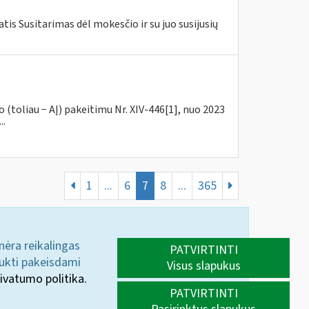
is Susitarimas dėl mokesčio ir su juo susijusių
(toliau − AĮ) pakeitimu Nr. XIV-446[1], nuo 2023
..
1
...
6
7
8
...
365
 nėra reikalingas
PATVIRTINTI
aukti pakeisdami
Visus slapukus
ivatumo politika.
PATVIRTINTI