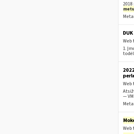
2018 
met
Metai
DUK 
Web t
1. Įm
todėl
2022
perl
Web t
Atsiž
— VMI
Metai
Moke
Web t