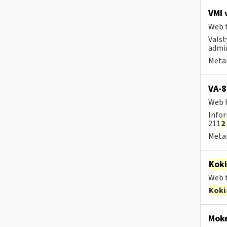
VMI 
Web t
Valst
admin
Metai
VA-8
Web t
Infor
211
2
Metai
Kok
Web t
Koki
Moke