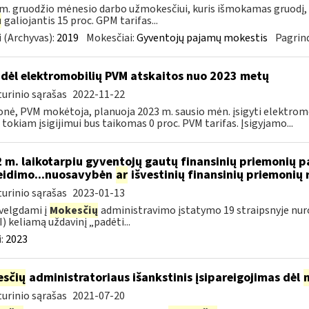
m. gruodžio mėnesio darbo užmokesčiui, kuris išmokamas gruodį,
u
galiojantis 15 proc. GPM tarifas...
 (Archyvas):
2019
Mokesčiai:
Gyventojų pajamų mokestis
Pagrind
dėl elektromobilių PVM atskaitos nuo 2023 metų
urinio sąrašas
2022-11-22
onė, PVM mokėtoja, planuoja 2023 m. sausio mėn. įsigyti elektromo
 tokiam įsigijimui bus taikomas 0 proc. PVM tarifas. Įsigyjamo...
 m. laikotarpiu gyventojų gautų finansinių priemonių
eidimo...nuosavybėn
ar
išvestinių finansinių priemoni
urinio sąrašas
2023-01-13
velgdami į
Mokesčių
administravimo įstatymo 19 straipsnyje nur
) keliamą uždavinį „padėti...
:
2023
sčių
administratoriaus išankstinis įsipareigojimas dėl
urinio sąrašas
2021-07-20