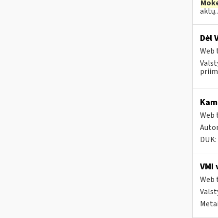
Moke
aktų..
Dėl 
Web t
Valst
priim
Kam 
Web t
Autom
DUK:
VMI 
Web t
Valst
Metai