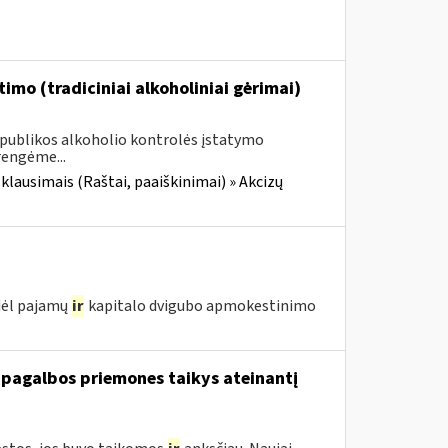
imo (tradiciniai alkoholiniai gėrimai)
Respublikos alkoholio kontrolės įstatymo
rengėme...
 klausimais (Raštai, paaiškinimai) » Akcizų
 dėl pajamų
ir
kapitalo dvigubo apmokestinimo
 pagalbos priemones taikys ateinantį