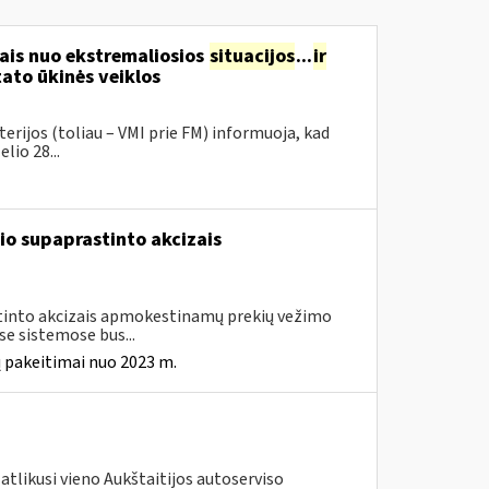
ais nuo ekstremaliosios
situacijos
...
ir
ato ūkinės veiklos
erijos (toliau – VMI prie FM) informuoja, kad
lio 28...
io supaprastinto akcizais
astinto akcizais apmokestinamų prekių vežimo
e sistemose bus...
 pakeitimai nuo 2023 m.
atlikusi vieno Aukštaitijos autoserviso