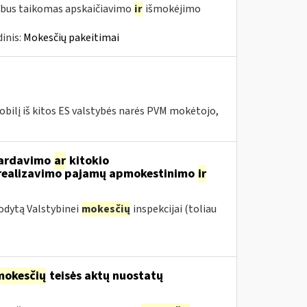
 bus taikomas apskaičiavimo
ir
išmokėjimo
inis:
Mokesčių pakeitimai
bilį iš kitos ES valstybės narės PVM mokėtojo,
 pardavimo
ar
kitokio
ų realizavimo pajamų apmokestinimo
ir
odytą Valstybinei
mokesčių
inspekcijai (toliau
mokesčių
teisės aktų nuostatų