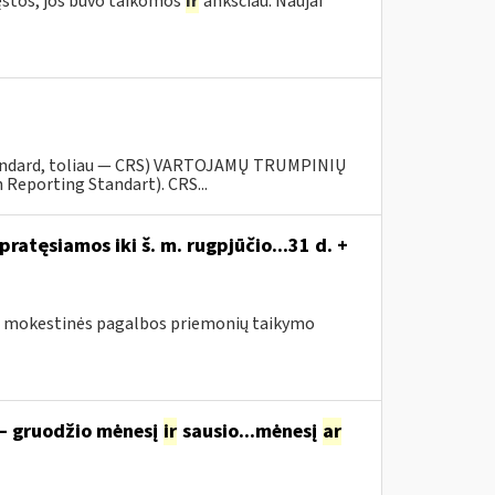
ęstos, jos buvo taikomos
ir
anksčiau. Naujai
tandard, toliau — CRS) VARTOJAMŲ TRUMPINIŲ
eporting Standart). CRS...
atęsiamos iki š. m. rugpjūčio...31 d. +
sus mokestinės pagalbos priemonių taikymo
 – gruodžio mėnesį
ir
sausio...mėnesį
ar