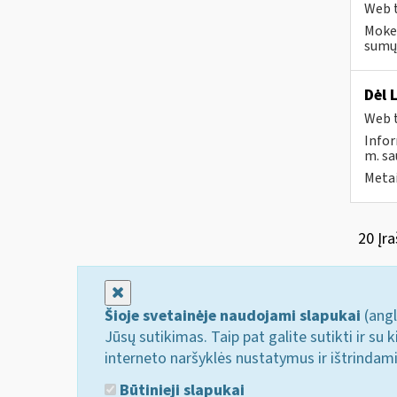
Web t
Mokes
sumų 
Dėl 
Web t
Infor
m. sau
Metai
20 Įra
Uždaryti
Šioje svetainėje naudojami slapukai
(angl
Jūsų sutikimas. Taip pat galite sutikti ir s
interneto naršyklės nustatymus ir ištrindam
Būtinieji slapukai