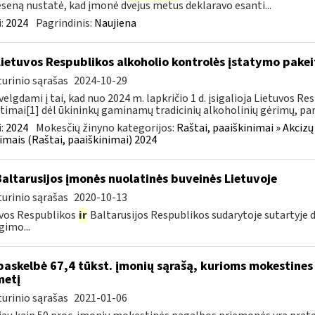
seną nustatė, kad įmonė dvejus metus deklaravo esanti...
:
2024
Pagrindinis:
Naujiena
Lietuvos Respublikos alkoholio kontrolės įstatymo pakeit
urinio sąrašas
2024-10-29
velgdami į tai, kad nuo 2024 m. lapkričio 1 d. įsigalioja Lietuvos 
timai[1] dėl ūkininkų gaminamų tradicinių alkoholinių gėrimų, pa
:
2024
Mokesčių žinyno kategorijos:
Raštai, paaiškinimai » Akcizų
imais (Raštai, paaiškinimai) 2024
Baltarusijos įmonės nuolatinės buveinės Lietuvoje
urinio sąrašas
2020-10-13
vos Respublikos
ir
Baltarusijos Respublikos sudarytoje sutartyje
gimo...
paskelbė 67,4 tūkst. įmonių sąrašą, kurioms mokestines
metį
urinio sąrašas
2021-01-06