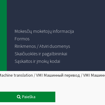
Mokesčių mokėtojų informacija
Formos
Rinkmenos / Atviri duomenys
Skaičiuoklės ir pagalbininkai
Sąskaitos ir įmokų kodai
Machine translation / VMI Машинный перевод / VMI Машин
Paieška