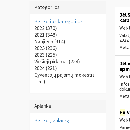
Kategorijos
Dėl 
kara
Bet kurios kategorijos
2022
(370)
Web t
2021
(348)
Valst
2022 
Naujiena
(314)
Metai
2025
(236)
2023
(225)
Viešieji pirkimai
(224)
Dėl 
2024
(221)
apmo
Gyventojų pajamų mokestis
Web t
(151)
Infor
dokum
Metai
Aplankai
Po
V
Bet kurį aplanką
Web t
Panev