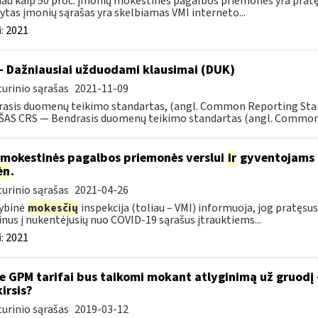
au kaip 50 proc. įmonių mokestinės pagalbos priemonės yra prat
ytas įmonių sąrašas yra skelbiamas VMI interneto...
:
2021
- Dažniausiai užduodami klausimai (DUK)
urinio sąrašas
2021-11-09
rasis duomenų teikimo standartas, (angl. Common Reporting S
AS CRS — Bendrasis duomenų teikimo standartas (angl. Common R
 mokestinės pagalbos priemonės verslui
ir
gyventojams pr
ėn
.
urinio sąrašas
2021-04-26
ybinė
mokesčių
inspekcija (toliau – VMI) informuoja, jog pratę
nus į nukentėjusių nuo COVID-19 sąrašus įtrauktiems...
:
2021
e GPM tarifai bus taikomi mokant atlyginimą už gruodį
kirsis?
urinio sąrašas
2019-03-12