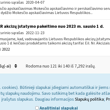
urinio sąrašas
2020-04-07
čio apskaičiavimas Mokesčio apskaičiavimo ir perskaičiavimo senat
dydžio Mokesčio apskaičiavimas Lietuvos Respublikos...
LR akcizų įstatymo pakeitimo nuo 2023 m. sausio 1 d.
urinio sąrašas
2022-11-23
muojame, kad, vadovaujantis Lietuvos Respublikos akcizų įstatymo 
sio 1 d. keičiasi produktams taikomi akcizų tarifai: Eil. Nr. Akcizais.
:
2022
šų(-ai)
Rodoma nuo 121 iki 140 iš 7,292 irašų.
. cookies). Būtinieji slapukai įdiegiami automatiškai ir jiems
u kitų slapukų naudojimu. Savo sutikimą bet kada galėsite atš
i įrašytus slapukus. Daugiau informacijos
Slapukų politika
;
Pr
Analitiniai slapukai