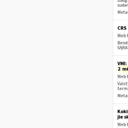
Daugi
sudar
Metai
CRS 
Web t
Bend
SĄRAŠ
VMI:
2
m
Web t
Valst
termi
Metai
Koki
jie s
Web t