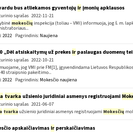
vardu bus atliekamos gyventojų
ir
įmonių apklausos
urinio sąrašas
2022-11-21
ybinė
mokesčių
inspekcija (toliau – VMI) informuoja, jog š. m. lap
istratoriaus...
:
2022
Pagrindinis:
Naujiena
0 „Dėl atsiskaitymų už prekes
ir
paslaugas duomenų tei
urinio sąrašas
2022-10-21
muojame, jog VMI prie FM[1], įgyvendindama Lietuvos Respubliko
40 straipsnio pakeitimo...
:
2022
Pagrindinis:
Mokesčio naujiena
ia
tvarka
užsienio juridiniai asmenys registruojami
Moke
urinio sąrašas
2021-06-07
a
tvarka
užsienio juridiniai asmenys registruojami
Mokesčių
mok
sčio apskaičiavimas
ir
perskaičiavimas