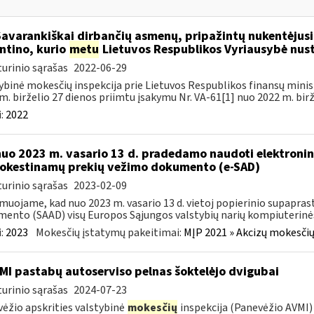
Savarankiškai dirbančių asmenų, pripažintų nukentėjusi
ntino, kurio
metu
Lietuvos Respublikos Vyriausybė nust
urinio sąrašas
2022-06-29
ybinė mokesčių inspekcija prie Lietuvos Respublikos finansų minist
m. birželio 27 dienos priimtu įsakymu Nr. VA-61[1] nuo 2022 m. birže
:
2022
nuo 2023 m. vasario 13 d. pradedamo naudoti elektronin
kestinamų prekių vežimo dokumento (e-SAD)
urinio sąrašas
2023-02-09
muojame, kad nuo 2023 m. vasario 13 d. vietoj popierinio supapr
ento (SAAD) visų Europos Sąjungos valstybių narių kompiuterinės
:
2023
Mokesčių įstatymų pakeitimai:
MĮP 2021 » Akcizų mokesčių
MI pastabų autoserviso pelnas šoktelėjo dvigubai
urinio sąrašas
2024-07-23
ėžio apskrities valstybinė
mokesčių
inspekcija (Panevėžio AVMI) 