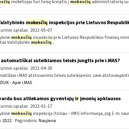
sčių
mokėtojas turi teisę kreiptis į
mokesčių
administratorių su
.
Valstybinės
mokesčių
inspekcijos prie Lietuvos Respublik
urinio sąrašas
2021-05-07
ybinė
mokesčių
inspekcija prie Lietuvos Respublikos finansų mini
tas Valstybinės
mokesčių
...
automatiškai suteikiamos teisės jungtis prie i.MAS?
urinio sąrašas
2021-04-30
atiškai i.MAS atstovavimo teisės suteikiamos: save atstovaujan
DUK - Apie i.MAS
vardu bus atliekamos gyventojų
ir
įmonių apklausos
urinio sąrašas
2022-01-17
ybinė
mokesčių
inspekcija (toliau – VMI) informuoja, jog š. m. sau
:
2022
Pagrindinis:
Naujiena