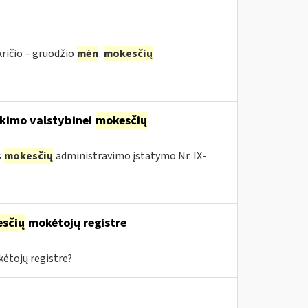
kričio – gruodžio
mėn
.
mokesčių
kimo valstybinei
mokesčių
s
mokesčių
administravimo įstatymo Nr. IX-
sčių
mokėtojų registre
ėtojų registre?