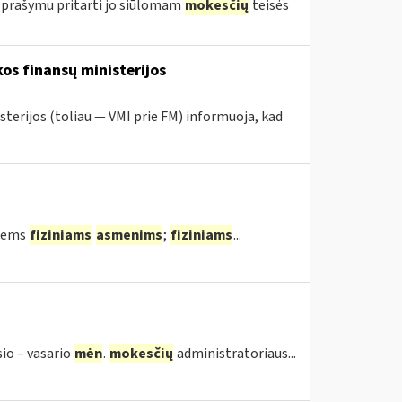
 prašymu pritarti jo siūlomam
mokesčių
teisės
os finansų ministerijos
sterijos (toliau — VMI prie FM) informuoja, kad
tiems
fiziniams
asmenims
;
fiziniams
...
sio – vasario
mėn
.
mokesčių
administratoriaus...