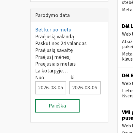
stebė
Metai
Parodymo data
Dėl 
Bet kuriuo metu
Web t
Praėjusią valandą
Atsiž
Paskutines 24 valandas
pakei
Praėjusią savaitę
Metai
Praėjusį mėnesį
klaus
Praėjusiais metais
Laikotarpyje…
Dėl 
Nuo
Iki
Web t
Lietu
išven
Paieška
VMI 
pus
Web t