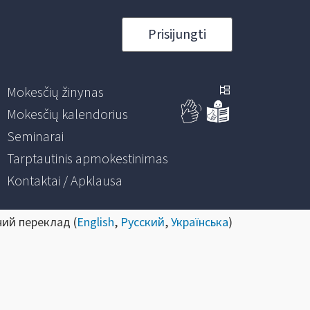
Prisijungti
Mokesčių žinynas
Mokesčių kalendorius
Seminarai
Tarptautinis apmokestinimas
Kontaktai / Apklausa
ний переклад (
English
,
Русский
,
Українська
)