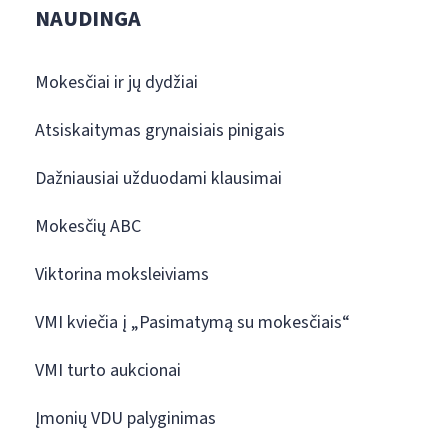
NAUDINGA
Mokesčiai ir jų dydžiai
Atsiskaitymas grynaisiais pinigais
Dažniausiai užduodami klausimai
Mokesčių ABC
Viktorina moksleiviams
VMI kviečia į „Pasimatymą su mokesčiais“
VMI turto aukcionai
Įmonių VDU palyginimas