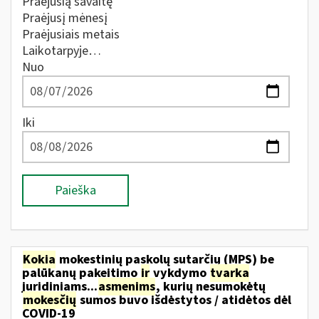
Praėjusią savaitę
Praėjusį mėnesį
Praėjusiais metais
Laikotarpyje…
Nuo
Iki
Paieška
Kokia
mokestinių paskolų sutarčių (MPS) be
palūkanų pakeitimo
ir
vykdymo
tvarka
juridiniams...
asmenims
, kurių nesumokėtų
mokesčių
sumos buvo išdėstytos / atidėtos dėl
COVID-19