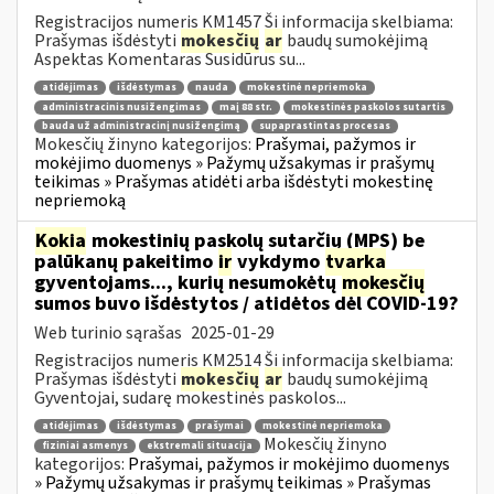
Registracijos numeris KM1457 Ši informacija skelbiama:
Prašymas išdėstyti
mokesčių
ar
baudų sumokėjimą
Aspektas Komentaras Susidūrus su...
atidėjimas
išdėstymas
nauda
mokestinė nepriemoka
administracinis nusižengimas
maį 88 str.
mokestinės paskolos sutartis
bauda už administracinį nusižengimą
supaprastintas procesas
Mokesčių žinyno kategorijos:
Prašymai, pažymos ir
mokėjimo duomenys » Pažymų užsakymas ir prašymų
teikimas » Prašymas atidėti arba išdėstyti mokestinę
nepriemoką
Kokia
mokestinių paskolų sutarčių (MPS) be
palūkanų pakeitimo
ir
vykdymo
tvarka
gyventojams..., kurių nesumokėtų
mokesčių
sumos buvo išdėstytos / atidėtos dėl COVID-19?
Web turinio sąrašas
2025-01-29
Registracijos numeris KM2514 Ši informacija skelbiama:
Prašymas išdėstyti
mokesčių
ar
baudų sumokėjimą
Gyventojai, sudarę mokestinės paskolos...
atidėjimas
išdėstymas
prašymai
mokestinė nepriemoka
Mokesčių žinyno
fiziniai asmenys
ekstremali situacija
kategorijos:
Prašymai, pažymos ir mokėjimo duomenys
» Pažymų užsakymas ir prašymų teikimas » Prašymas