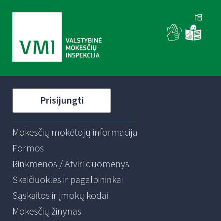
Prisijungti
Mokesčių mokėtojų informacija
Formos
Rinkmenos / Atviri duomenys
Skaičiuoklės ir pagalbininkai
Sąskaitos ir įmokų kodai
Mokesčių žinynas