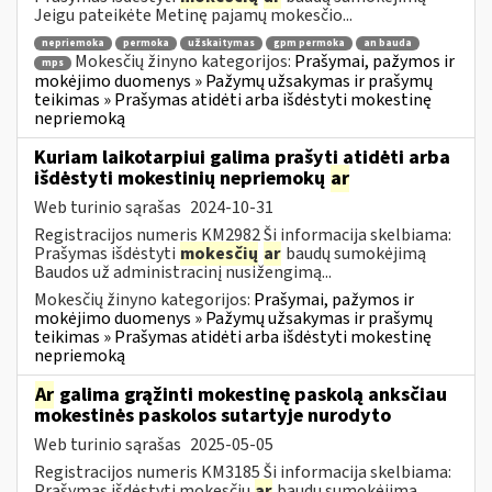
Jeigu pateikėte Metinę pajamų mokesčio...
nepriemoka
permoka
užskaitymas
gpm permoka
an bauda
Mokesčių žinyno kategorijos:
Prašymai, pažymos ir
mps
mokėjimo duomenys » Pažymų užsakymas ir prašymų
teikimas » Prašymas atidėti arba išdėstyti mokestinę
nepriemoką
Kuriam laikotarpiui galima prašyti atidėti arba
išdėstyti mokestinių nepriemokų
ar
Web turinio sąrašas
2024-10-31
Registracijos numeris KM2982 Ši informacija skelbiama:
Prašymas išdėstyti
mokesčių
ar
baudų sumokėjimą
Baudos už administracinį nusižengimą...
Mokesčių žinyno kategorijos:
Prašymai, pažymos ir
mokėjimo duomenys » Pažymų užsakymas ir prašymų
teikimas » Prašymas atidėti arba išdėstyti mokestinę
nepriemoką
Ar
galima grąžinti mokestinę paskolą anksčiau
mokestinės paskolos sutartyje nurodyto
Web turinio sąrašas
2025-05-05
Registracijos numeris KM3185 Ši informacija skelbiama:
Prašymas išdėstyti mokesčių
ar
baudų sumokėjimą