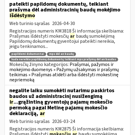
pateikti papildomų dokumentų, teikiant
prašymą dėl administracinių baudų mokėjimo
išdėstymo
Web turinio sąrašas
2026-04-30
Registracijos numeris KM3818 Ši informacija skelbiama:
Prašymas išdėstyti mokesčių
ar
baudų sumokėjimą
Papildomų dokumentų gyventojui pateikti nereikia,
jeigu tenkinamos...
papildomi dokumentai
mps dėl an baudų
kada nereikia papildomų dokumentų teikiant mps prašymą dėl an baudos
Mokesčių žinyno kategorijos:
Prašymai, pažymos ir
mokėjimo duomenys » Pažymų užsakymas ir prašymų
teikimas » Prašymas atidėti arba išdėstyti mokestinę
nepriemoką
negalite laiku sumokėti nutarimu paskirtos
baudos už administracinį nusižengimą
ir
...grąžintiną gyventojų pajamų mokesčio
permoką pagal Metinę pajamų mokesčio
deklaraciją,
ar
Web turinio sąrašas
2026-03-24
Registracijos numeris KM2875 Ši informacija skelbiama:
Prašymas išdėstyti
mokesčių
ar
baudų sumokėjimą