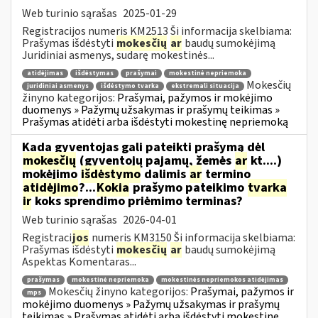
Web turinio sąrašas
2025-01-29
Registracijos numeris KM2513 Ši informacija skelbiama:
Prašymas išdėstyti
mokesčių
ar
baudų sumokėjimą
Juridiniai asmenys, sudarę mokestinės...
atidėjimas
išdėstymas
prašymai
mokestinė nepriemoka
Mokesčių
juridiniai asmenys
išdėstymo tvarka
ekstremali situacija
žinyno kategorijos:
Prašymai, pažymos ir mokėjimo
duomenys » Pažymų užsakymas ir prašymų teikimas »
Prašymas atidėti arba išdėstyti mokestinę nepriemoką
Kada gyventojas gali pateikti prašymą dėl
mokesčių
(gyventojų pajamų, žemės
ar
kt....)
mokėjimo
išdėstymo
dalimis
ar
termino
atidėjimo
?...
Kokia
prašymo pateikimo
tvarka
ir
koks sprendimo priėmimo terminas?
Web turinio sąrašas
2026-04-01
Registraci
jos
numeris KM3150 Ši informacija skelbiama:
Prašymas išdėstyti
mokesčių
ar
baudų sumokėjimą
Aspektas Komentaras...
prašymas
mokestinė nepriemoka
mokestinės nepriemokos atidėjimas
Mokesčių žinyno kategorijos:
Prašymai, pažymos ir
mps
mokėjimo duomenys » Pažymų užsakymas ir prašymų
teikimas » Prašymas atidėti arba išdėstyti mokestinę