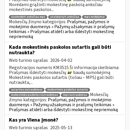
Norėdami grąžinti mokestinę paskolą anksčiau
mokestinės paskolos...
susimokėti anksčiau mps
atsiskaityti anksčiau
mps mokėjimai
Mokesčių žinyno kategorijos:
Prašymai, pažymos ir
mokėjimo duomenys » Pažymų užsakymas ir prašymų
teikimas » Prašymas atidėti arba išdėstyti mokestinę
nepriemoką
Kada mokestinės paskolos sutartis gali būti
nutraukta?
Web turinio sąrašas
2026-04-02
Registracijos numeris KM3515 Ši informacija skelbiama:
Prašymas išdėstyti mokesčių
ar
baudų sumokėjimą
Mokestinės paskolos sutartis (toliau – MPS) gali būti
nutraukta,...
sutarties nutraukimas
mokestinės paskolos sutartis
Mokesčių
mokestinės paskolos nutraukimas
mps nutraukimas
žinyno kategorijos:
Prašymai, pažymos ir mokėjimo
duomenys » Pažymų užsakymas ir prašymų teikimas »
Prašymas atidėti arba išdėstyti mokestinę nepriemoką
Kas yra Viena Įmonė?
Web turinio sąrašas
2025-05-13