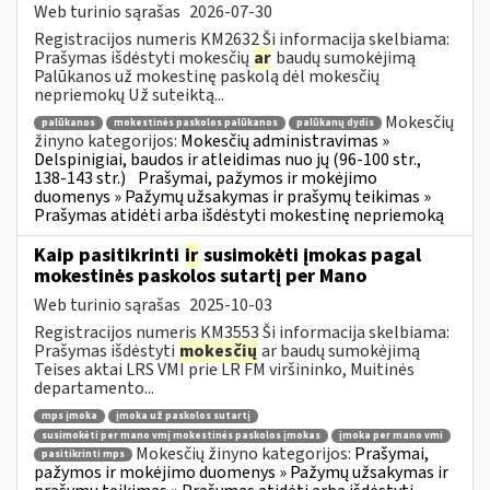
Web turinio sąrašas
2026-07-30
Registracijos numeris KM2632 Ši informacija skelbiama:
Prašymas išdėstyti mokesčių
ar
baudų sumokėjimą
Palūkanos už mokestinę paskolą dėl mokesčių
nepriemokų Už suteiktą...
Mokesčių
palūkanos
mokestinės paskolos palūkanos
palūkanų dydis
žinyno kategorijos:
Mokesčių administravimas »
Delspinigiai, baudos ir atleidimas nuo jų (96-100 str.,
138-143 str.)
Prašymai, pažymos ir mokėjimo
duomenys » Pažymų užsakymas ir prašymų teikimas »
Prašymas atidėti arba išdėstyti mokestinę nepriemoką
Kaip pasitikrinti
ir
susimokėti įmokas pagal
mokestinės paskolos sutartį per Mano
Web turinio sąrašas
2025-10-03
Registracijos numeris KM3553 Ši informacija skelbiama:
Prašymas išdėstyti
mokesčių
ar baudų sumokėjimą
Teises aktai LRS VMI prie LR FM viršininko, Muitinės
departamento...
mps įmoka
įmoka už paskolos sutartį
susimokėti per mano vmį mokestinės paskolos įmokas
įmoka per mano vmi
Mokesčių žinyno kategorijos:
Prašymai,
pasitikrinti mps
pažymos ir mokėjimo duomenys » Pažymų užsakymas ir