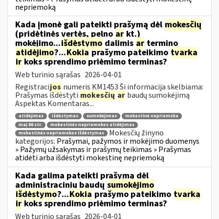
nepriemoką
Kada įmonė gali pateikti prašymą dėl
mokesčių
(pridėtinės vertės, pelno
ar
kt.)
mokėjimo...
išdėstymo
dalimis
ar
termino
atidėjimo
?...
Kokia
prašymo pateikimo
tvarka
ir
koks sprendimo priėmimo terminas?
Web turinio sąrašas
2026-04-01
Registraci
jos
numeris KM1453 Ši informacija skelbiama:
Prašymas išdėstyti
mokesčių
ar
baudų sumokėjimą
Aspektas Komentaras...
atidėjimas
išdėstymas
sumokėjimas
mokestinė nepriemoka
maį 88 str.
mokestinės nepriemokos atidėjimas
Mokesčių žinyno
mokestinės nepriemokos išdėstymas
kategorijos:
Prašymai, pažymos ir mokėjimo duomenys
» Pažymų užsakymas ir prašymų teikimas » Prašymas
atidėti arba išdėstyti mokestinę nepriemoką
Kada galima pateikti prašymą dėl
administracinių baudų
sumokėjimo
išdėstymo
?...
Kokia
prašymo pateikimo
tvarka
ir
koks sprendimo priėmimo terminas?
Web turinio sąrašas
2026-04-01