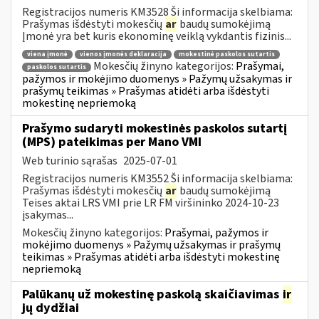
Registracijos numeris KM3528 Ši informacija skelbiama:
Prašymas išdėstyti mokesčių
ar
baudų sumokėjimą
Įmonė yra bet kuris ekonominę veiklą vykdantis fizinis...
viena įmonė
vienos įmonės deklaracija
mokestinė paskolos sutartis
Mokesčių žinyno kategorijos:
Prašymai,
paskolos sutartis
pažymos ir mokėjimo duomenys » Pažymų užsakymas ir
prašymų teikimas » Prašymas atidėti arba išdėstyti
mokestinę nepriemoką
Prašymo sudaryti mokestinės paskolos sutartį
(MPS) pateikimas per Mano VMI
Web turinio sąrašas
2025-07-01
Registracijos numeris KM3552 Ši informacija skelbiama:
Prašymas išdėstyti mokesčių
ar
baudų sumokėjimą
Teises aktai LRS VMI prie LR FM viršininko 2024-10-23
įsakymas...
Mokesčių žinyno kategorijos:
Prašymai, pažymos ir
mokėjimo duomenys » Pažymų užsakymas ir prašymų
teikimas » Prašymas atidėti arba išdėstyti mokestinę
nepriemoką
Palūkanų už mokestinę paskolą skaičiavimas
ir
jų dydžiai