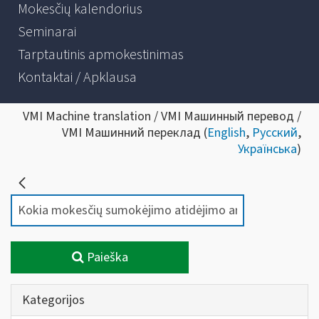
Mokesčių kalendorius
Seminarai
Tarptautinis apmokestinimas
Kontaktai / Apklausa
VMI Machine translation / VMI Машинный перевод /
VMI Машинний переклад (
English
,
Русский
,
Українська
)
Paieška
Kategorijos