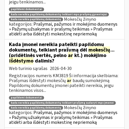
jeigu tenkinamos...
papildomi dokumentai
kada nereikia papildomų dokumentų teikiant mps prašymą gyventojui
Mokesčių žinyno
kada nereikia papildomų dokumentų
kategorijos:
Prašymai, pažymos ir mokėjimo duomenys
» Pažymų užsakymas ir prašymų teikimas » Prašymas
atidėti arba išdėstyti mokestinę nepriemoką
Kada įmonei nereikia pateikti papildomų
dokumentų, teikiant prašymą dėl
mokesčių
...
(pridėtinės vertės, pelno
ar
kt.) mokėjimo
išdėstymo
dalimis?
Web turinio sąrašas
2026-04-30
Registracijos numeris KM3819 Ši informacija skelbiama:
Prašymas išdėstyti mokesčių
ar
baudų sumokėjimą
Papildomų dokumentų įmonei pateikti nereikia, jeigu
tenkinamos visos...
papildomi dokumentai
kada nereikia papildomų dokumentų teikiant prašymą sudaryti mps įmonei
Mokesčių žinyno
kada nereikia papildomų dokumentų
kategorijos:
Prašymai, pažymos ir mokėjimo duomenys
» Pažymų užsakymas ir prašymų teikimas » Prašymas
atidėti arba išdėstyti mokestinę nepriemoką