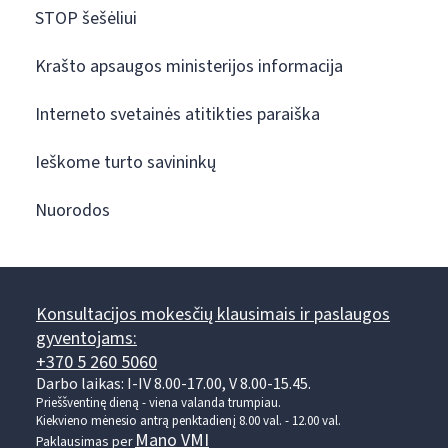
STOP šešėliui
Krašto apsaugos ministerijos informacija
Interneto svetainės atitikties paraiška
Ieškome turto savininkų
Nuorodos
Konsultacijos mokesčių klausimais ir paslaugos
gyventojams:
+370 5 260 5060
Darbo laikas: I-IV 8.00-17.00, V 8.00-15.45.
Prieššventinę dieną - viena valanda trumpiau.
Kiekvieno mėnesio antrą penktadienį 8.00 val. - 12.00 val.
Mano VMI
Paklausimas per