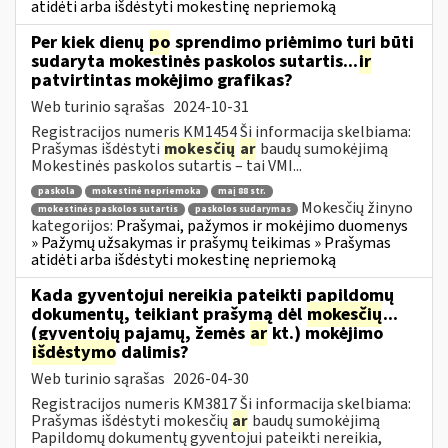
atidėti arba išdėstyti mokestinę nepriemoką
Per kiek dienų
po
sprendimo priėmimo turi būti
sudaryta mokestinės paskolos sutartis...
ir
patvirtintas mokėjimo grafikas?
Web turinio sąrašas
2024-10-31
Registracijos numeris KM1454 Ši informacija skelbiama:
Prašymas išdėstyti
mokesčių
ar
baudų sumokėjimą
Mokestinės paskolos sutartis – tai VMI...
paskola
mokestinė nepriemoka
maį 88 str.
Mokesčių žinyno
mokestinės paskolos sutartis
paskolos sudarymas
kategorijos:
Prašymai, pažymos ir mokėjimo duomenys
» Pažymų užsakymas ir prašymų teikimas » Prašymas
atidėti arba išdėstyti mokestinę nepriemoką
Kada gyventojui nereikia pateikti papildomų
dokumentų, teikiant prašymą dėl
mokesčių
...
(gyventojų pajamų, žemės
ar
kt.) mokėjimo
išdėstymo
dalimis?
Web turinio sąrašas
2026-04-30
Registracijos numeris KM3817 Ši informacija skelbiama:
Prašymas išdėstyti mokesčių
ar
baudų sumokėjimą
Papildomų dokumentų gyventojui pateikti nereikia,