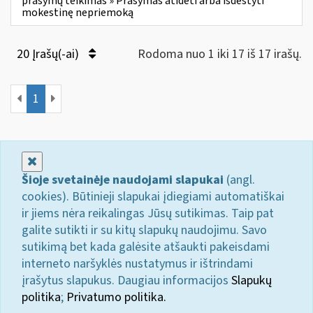
prašymų teikimas » Prašymas atidėti arba išdėstyti
mokestinę nepriemoką
20 Įrašų(-ai)
Rodoma nuo 1 iki 17 iš 17 irašų.
1
Uždaryti
Šioje svetainėje naudojami slapukai
(angl.
cookies). Būtinieji slapukai įdiegiami automatiškai
ir jiems nėra reikalingas Jūsų sutikimas. Taip pat
galite sutikti ir su kitų slapukų naudojimu. Savo
sutikimą bet kada galėsite atšaukti pakeisdami
interneto naršyklės nustatymus ir ištrindami
įrašytus slapukus. Daugiau informacijos
Slapukų
politika
;
Privatumo politika.