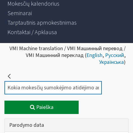
Mokesčių kalendorius
Seminarai
Tarptautinis apmokestinimas
Kontaktai / Apklausa
VMI Machine translation / VMI Машинный перевод /
VMI Машинний переклад (
English
,
Русский
,
Українська
)
Paieška
Parodymo data