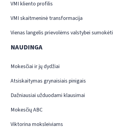
VMI kliento profilis
VMI skaitmeninė transformacija
Vienas langelis prievolėms valstybei sumokėti
NAUDINGA
Mokesčiai ir jų dydžiai
Atsiskaitymas grynaisiais pinigais
Dažniausiai užduodami klausimai
Mokesčių ABC
Viktorina moksleiviams