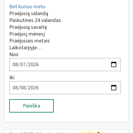
Bet kuriuo metu
Praėjusią valandą
Paskutines 24 valandas
Praėjusią savaitę
Praėjusį mėnesį
Praėjusiais metais
Laikotarpyje…
Nuo
Iki
Paieška