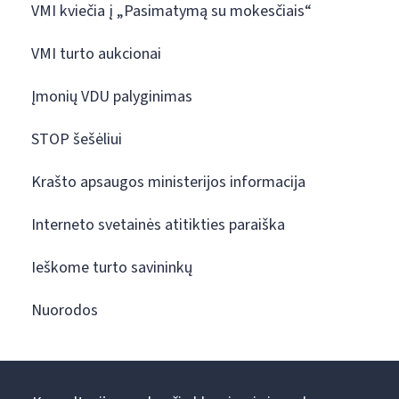
VMI kviečia į „Pasimatymą su mokesčiais“
VMI turto aukcionai
Įmonių VDU palyginimas
STOP šešėliui
Krašto apsaugos ministerijos informacija
Interneto svetainės atitikties paraiška
Ieškome turto savininkų
Nuorodos