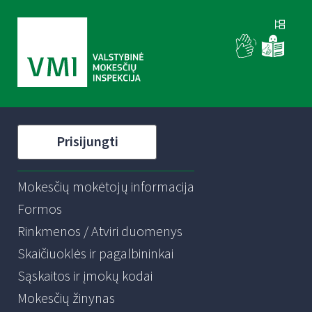
Prisijungti
Mokesčių mokėtojų informacija
Formos
Rinkmenos / Atviri duomenys
Skaičiuoklės ir pagalbininkai
Sąskaitos ir įmokų kodai
Mokesčių žinynas