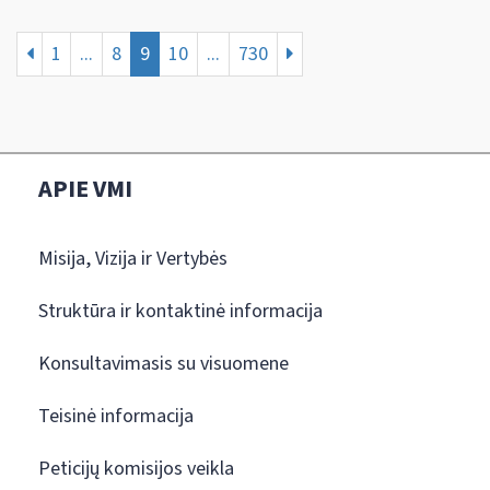
1
...
8
9
10
...
730
APIE VMI
Misija, Vizija ir Vertybės
Struktūra ir kontaktinė informacija
Konsultavimasis su visuomene
Teisinė informacija
Peticijų komisijos veikla