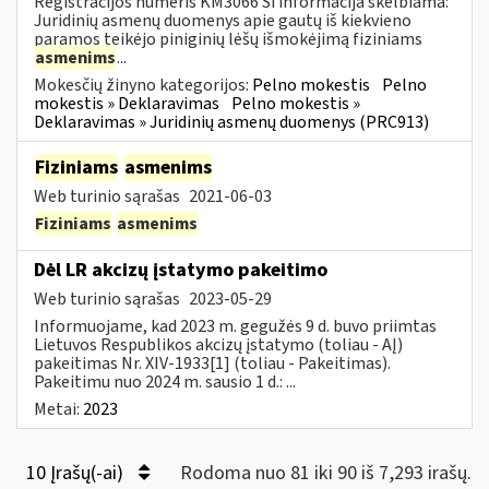
Registracijos numeris KM3066 Ši informacija skelbiama:
Juridinių asmenų duomenys apie gautų iš kiekvieno
paramos teikėjo piniginių lėšų išmokėjimą fiziniams
asmenims
...
Mokesčių žinyno kategorijos:
Pelno mokestis
Pelno
mokestis » Deklaravimas
Pelno mokestis »
Deklaravimas » Juridinių asmenų duomenys (PRC913)
Fiziniams
asmenims
Web turinio sąrašas
2021-06-03
Fiziniams
asmenims
Dėl LR akcizų įstatymo pakeitimo
Web turinio sąrašas
2023-05-29
Informuojame, kad 2023 m. gegužės 9 d. buvo priimtas
Lietuvos Respublikos akcizų įstatymo (toliau - AĮ)
pakeitimas Nr. XIV-1933[1] (toliau - Pakeitimas).
Pakeitimu nuo 2024 m. sausio 1 d.: ...
Metai:
2023
10 Įrašų(-ai)
Rodoma nuo 81 iki 90 iš 7,293 irašų.