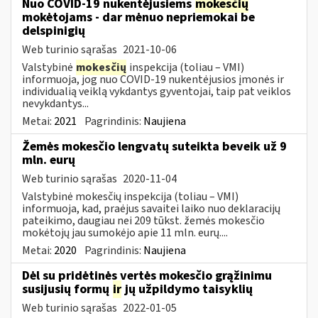
Nuo COVID-19 nukentėjusiems
mokesčių
mokėtojams - dar mėnuo nepriemokai be
delspinigių
Web turinio sąrašas
2021-10-06
Valstybinė
mokesčių
inspekcija (toliau – VMI)
informuoja, jog nuo COVID-19 nukentėjusios įmonės ir
individualią veiklą vykdantys gyventojai, taip pat veiklos
nevykdantys...
Metai:
2021
Pagrindinis:
Naujiena
Žemės mokesčio lengvatų suteikta beveik už 9
mln. eurų
Web turinio sąrašas
2020-11-04
Valstybinė mokesčių inspekcija (toliau – VMI)
informuoja, kad, praėjus savaitei laiko nuo deklaracijų
pateikimo, daugiau nei 209 tūkst. žemės mokesčio
mokėtojų jau sumokėjo apie 11 mln. eurų....
Metai:
2020
Pagrindinis:
Naujiena
Dėl su pridėtinės vertės mokesčio grąžinimu
susijusių formų
ir
jų užpildymo taisyklių
Web turinio sąrašas
2022-01-05