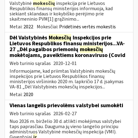
Valstybinė
mokesčių
inspekcija prie Lietuvos
Respublikos finansų ministerijos informuoja, kad
siekiant sklandaus ir kokybiško perėjimo prie
skaitmeninio PVM[1] grąžinimo...
Metai:
2022
Mokesčiai:
Pridėtinės vertės mokestis
Dėl Valstybinės
Mokesčių
Inspekcijos prie
Lietuvos Respublikos finansų ministerijos...VA-
27 „Dėl pagalbos priemonių
mokesčių
mokėtojams, paveiktiems koronaviruso (Covid
Web turinio sąrašas
2020-12-01
Informuojame, kad priimtas Valstybinės mokesčių
inspekcijos prie Lietuvos Respublikos finansų
ministerijos viršininko 2020 m. lapkričio 17 d. įsakymas
VA-81 „Dėl Valstybinės mokesčių inspekcijos...
Metai:
2020
Vienas langelis prievolėms valstybei sumokėti
Web turinio sąrašas
2026-02-27
Nuo 2026 m. birželio 30 d. atlikti mokėjimus valstybei
taps paprasčiau. Dauguma jų vieno langelio principu
administruos Valstybinė mokesčių inspekcija (VMI).
Gyventojai
ir
...