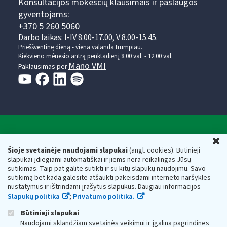
Konsultacijos mokesčių klausimais ir paslaugos
gyventojams:
+370 5 260 5060
Darbo laikas: I-IV 8.00-17.00, V 8.00-15.45.
Prieššventinę dieną - viena valanda trumpiau.
Kiekvieno mėnesio antrą penktadienį 8.00 val. - 12.00 val.
Mano VMI
Paklausimas per
Valstybinė mokesčių inspekcija prie Lietuvos
U
Respublikos finansų ministerijos
Šioje svetainėje naudojami slapukai
(angl. cookies). Būtinieji
slapukai įdiegiami automatiškai ir jiems nėra reikalingas Jūsų
Biudžetinė įstaiga. Juridinio asmens kodas — 188659752,
sutikimas. Taip pat galite sutikti ir su kitų slapukų naudojimu. Savo
adresas: Vasario 16-osios g. 14, 01107 Vilnius, Lietuva, el.paštas:
sutikimą bet kada galėsite atšaukti pakeisdami interneto naršyklės
vmi@vmi.lt
, E. pristatymo dėžutės adresas 188659752
nustatymus ir ištrindami įrašytus slapukus. Daugiau informacijos
Duomenys apie Valstybinę mokesčių inspekciją prie Lietuvos
Slapukų politika
;
Privatumo politika.
Respublikos finansų ministerijos kaupiami ir saugomi Juridinių
asmenų registre
Būtinieji slapukai
Naudojami sklandžiam svetainės veikimui ir įgalina pagrindines