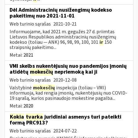
Dėl Administracinių nusižengimų kodekso
pakeitimų nuo 2021-11-01
Web turinio sąrašas
2021-10-21
Informuojame, kad 2021 m. gegužės 27 d. priimtas
Lietuvos Respublikos administracinių nusižengimų
kodekso (toliau — ANK) 96, 98, 99, 100, 101
ir
150
straipsnių pakeitimo...
Metai:
2021
VMI skelbs nukentėjusių nuo pandemijos įmonių
atidėtų
mokesčių
nepriemoką kai ji
Web turinio sąrašas
2020-12-08
Valstybinė
mokesčių
inspekcija (toliau – VMI)
informuoja, kad rengia įmonių, nukentėjusių nuo COVID-
19 sąrašą, kurios pasinaudojo mokestine pagalba...
Metai:
2020
Kokia
tvarka
juridiniai asmenys turi pateikti
formą PRC913?
Web turinio sąrašas
2024-07-22