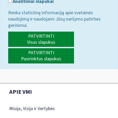
Analitiniai slapukai
Renka statistinę informaciją apie svetainės
naudojimą ir naudojami Jūsų naršymo patirties
gerinimui.
PATVIRTINTI
Visus slapukus
PATVIRTINTI
Pasirinktus slapukus
APIE VMI
Misija, Vizija ir Vertybės