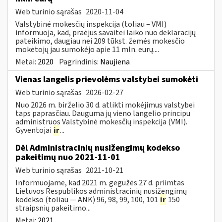
Web turinio sąrašas
2020-11-04
Valstybinė mokesčių inspekcija (toliau – VMI)
informuoja, kad, praėjus savaitei laiko nuo deklaracijų
pateikimo, daugiau nei 209 tūkst. žemės mokesčio
mokėtojų jau sumokėjo apie 11 mln. eurų....
Metai:
2020
Pagrindinis:
Naujiena
Vienas langelis prievolėms valstybei sumokėti
Web turinio sąrašas
2026-02-27
Nuo 2026 m. birželio 30 d. atlikti mokėjimus valstybei
taps paprasčiau. Dauguma jų vieno langelio principu
administruos Valstybinė mokesčių inspekcija (VMI).
Gyventojai
ir
...
Dėl Administracinių nusižengimų kodekso
pakeitimų nuo 2021-11-01
Web turinio sąrašas
2021-10-21
Informuojame, kad 2021 m. gegužės 27 d. priimtas
Lietuvos Respublikos administracinių nusižengimų
kodekso (toliau — ANK) 96, 98, 99, 100, 101
ir
150
straipsnių pakeitimo...
Metai:
2021