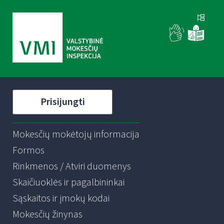
Prisijungti
Mokesčių mokėtojų informacija
Formos
Rinkmenos / Atviri duomenys
Skaičiuoklės ir pagalbininkai
Sąskaitos ir įmokų kodai
Mokesčių žinynas