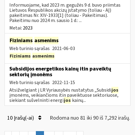
Informuojame, kad 2023 m. gegužės 9 d. buvo priimtas
Lietuvos Respublikos akcizų įstatymo (toliau - AĮ)
pakeitimas Nr. XIV-1933[1] (toliau - Pakeitimas).
Pakeitimu nuo 2024 m. sausio 1 d.: ...
Metai:
2023
Fiziniams
asmenims
Web turinio sąrašas
2021-06-03
Fiziniams
asmenims
Subsidijos energetikos kainų itin paveiktų
sektorių įmonėms
Web turinio sąrašas
2022-11-15
Atsižvelgiant į LR Vyriausybės nustatytus „Subsidi
jos
įmonėms, veikiančioms itin paveiktuose sektoriuose,
siekiant sušvelninti energi
jos
kainų...
10 Įrašų(-ai)
Rodoma nuo 81 iki 90 iš 7,292 irašų.