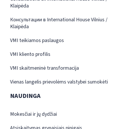
Klaipėda
Консультации в International House Vilnius /
Klaipėda
VMI teikiamos paslaugos
VMI kliento profilis
VMI skaitmeninė transformacija
Vienas langelis prievolėms valstybei sumokėti
NAUDINGA
Mokesčiai ir jų dydžiai
Atsiskaitymas grynaisiais pinigais