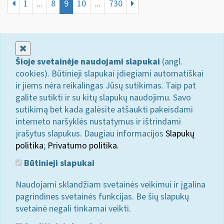
1
...
8
9
10
...
730
Uždaryti
Šioje svetainėje naudojami slapukai
(angl.
cookies). Būtinieji slapukai įdiegiami automatiškai
ir jiems nėra reikalingas Jūsų sutikimas. Taip pat
galite sutikti ir su kitų slapukų naudojimu. Savo
sutikimą bet kada galėsite atšaukti pakeisdami
interneto naršyklės nustatymus ir ištrindami
įrašytus slapukus. Daugiau informacijos
Slapukų
politika
;
Privatumo politika.
Būtinieji slapukai
Naudojami sklandžiam svetainės veikimui ir įgalina
pagrindines svetainės funkcijas. Be šių slapukų
svetainė negali tinkamai veikti.