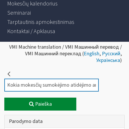
Mokesčių kalendorius
Seminarai
Tarptautinis apmokestinimas
Kontaktai / Apklausa
VMI Machine translation / VMI Машинный перевод /
VMI Машинний переклад (
English
,
Русский
,
Українська
)
Paieška
Parodymo data