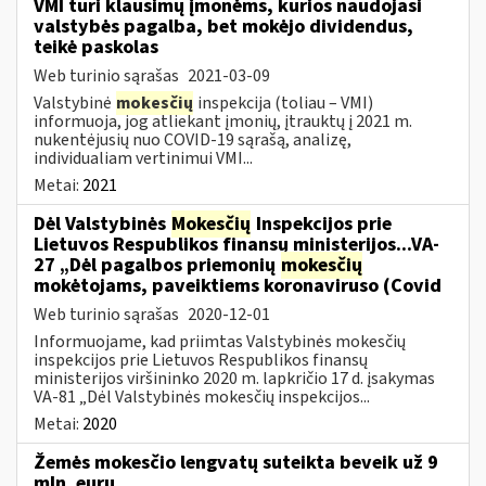
VMI turi klausimų įmonėms, kurios naudojasi
valstybės pagalba, bet mokėjo dividendus,
teikė paskolas
Web turinio sąrašas
2021-03-09
Valstybinė
mokesčių
inspekcija (toliau – VMI)
informuoja, jog atliekant įmonių, įtrauktų į 2021 m.
nukentėjusių nuo COVID-19 sąrašą, analizę,
individualiam vertinimui VMI...
Metai:
2021
Dėl Valstybinės
Mokesčių
Inspekcijos prie
Lietuvos Respublikos finansų ministerijos...VA-
27 „Dėl pagalbos priemonių
mokesčių
mokėtojams, paveiktiems koronaviruso (Covid
Web turinio sąrašas
2020-12-01
Informuojame, kad priimtas Valstybinės mokesčių
inspekcijos prie Lietuvos Respublikos finansų
ministerijos viršininko 2020 m. lapkričio 17 d. įsakymas
VA-81 „Dėl Valstybinės mokesčių inspekcijos...
Metai:
2020
Žemės mokesčio lengvatų suteikta beveik už 9
mln. eurų