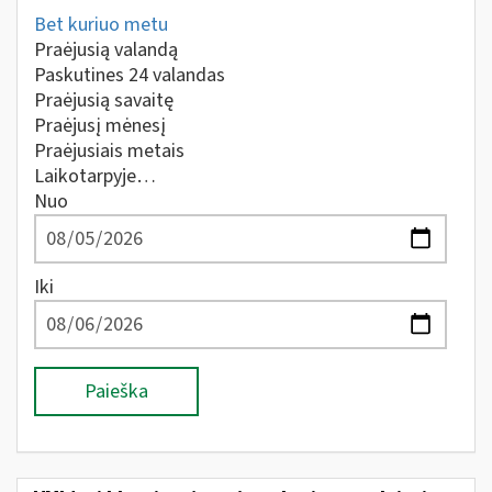
Bet kuriuo metu
Praėjusią valandą
Paskutines 24 valandas
Praėjusią savaitę
Praėjusį mėnesį
Praėjusiais metais
Laikotarpyje…
Nuo
Iki
Paieška