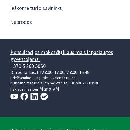
Ieškome turto savininkų
Nuorodos
Konsultacijos mokesčių klausimais ir paslaugos
gyventojams:
+370 5 260 5060
Darbo laikas: I-IV 8.00-17.00, V 8.00-15.45.
Prieššventinę dieną - viena valanda trumpiau.
Kiekvieno mėnesio antrą penktadienį 8.00 val. - 12.00 val.
Mano VMI
Paklausimas per