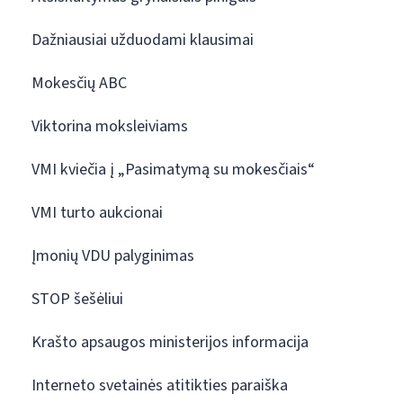
Dažniausiai užduodami klausimai
Mokesčių ABC
Viktorina moksleiviams
VMI kviečia į „Pasimatymą su mokesčiais“
VMI turto aukcionai
Įmonių VDU palyginimas
STOP šešėliui
Krašto apsaugos ministerijos informacija
Interneto svetainės atitikties paraiška