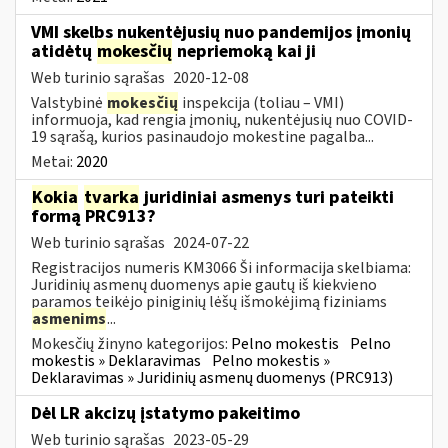
VMI skelbs nukentėjusių nuo pandemijos įmonių
atidėtų
mokesčių
nepriemoką kai ji
Web turinio sąrašas
2020-12-08
Valstybinė
mokesčių
inspekcija (toliau – VMI)
informuoja, kad rengia įmonių, nukentėjusių nuo COVID-
19 sąrašą, kurios pasinaudojo mokestine pagalba...
Metai:
2020
Kokia
tvarka
juridiniai asmenys turi pateikti
formą PRC913?
Web turinio sąrašas
2024-07-22
Registracijos numeris KM3066 Ši informacija skelbiama:
Juridinių asmenų duomenys apie gautų iš kiekvieno
paramos teikėjo piniginių lėšų išmokėjimą fiziniams
asmenims
...
Mokesčių žinyno kategorijos:
Pelno mokestis
Pelno
mokestis » Deklaravimas
Pelno mokestis »
Deklaravimas » Juridinių asmenų duomenys (PRC913)
Dėl LR akcizų įstatymo pakeitimo
Web turinio sąrašas
2023-05-29