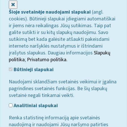
Uždaryti
Šioje svetainėje naudojami slapukai
(angl.
cookies). Būtinieji slapukai įdiegiami automatiškai
ir jiems nėra reikalingas Jūsų sutikimas. Taip pat
galite sutikti ir su kitų slapukų naudojimu. Savo
sutikimą bet kada galėsite atšaukti pakeisdami
interneto naršyklės nustatymus ir ištrindami
įrašytus slapukus. Daugiau informacijos
Slapukų
politika
;
Privatumo politika.
Būtinieji slapukai
Naudojami sklandžiam svetainės veikimui ir įgalina
pagrindines svetainės funkcijas. Be šių slapukų
svetainė negali tinkamai veikti.
Analitiniai slapukai
Renka statistinę informaciją apie svetainės
naudojimą ir naudojami Jūsų naršymo patirties