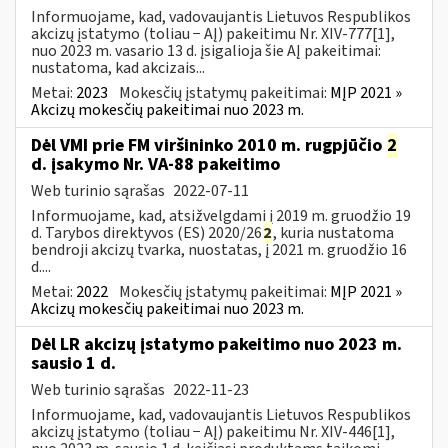
Informuojame, kad, vadovaujantis Lietuvos Respublikos
akcizų įstatymo (toliau − AĮ) pakeitimu Nr. XIV-777[1],
nuo 2023 m. vasario 13 d. įsigalioja šie AĮ pakeitimai:
nustatoma, kad akcizais...
Metai:
2023
Mokesčių įstatymų pakeitimai:
MĮP 2021 »
Akcizų mokesčių pakeitimai nuo 2023 m.
Dėl VMI prie FM viršininko 2010 m. rugpjūčio
2
d. įsakymo Nr. VA-88 pakeitimo
Web turinio sąrašas
2022-07-11
Informuojame, kad, atsižvelgdami į 2019 m. gruodžio 19
d. Tarybos direktyvos (ES) 2020/26
2
, kuria nustatoma
bendroji akcizų tvarka, nuostatas, į 2021 m. gruodžio 16
d....
Metai:
2022
Mokesčių įstatymų pakeitimai:
MĮP 2021 »
Akcizų mokesčių pakeitimai nuo 2023 m.
Dėl LR akcizų įstatymo pakeitimo nuo 2023 m.
sausio 1 d.
Web turinio sąrašas
2022-11-23
Informuojame, kad, vadovaujantis Lietuvos Respublikos
akcizų įstatymo (toliau − AĮ) pakeitimu Nr. XIV-446[1],