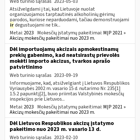
Web turinio sąrašas
2023-05-03
Atsižvelgdami į tai, kad Lietuvoje nuolat
organizuojamos tarptautinės alkoholinių gėrimų
parodos, kuriose neparduodami, tačiau demonstruojami
ir
degustuojami ne tik...
Metai:
2023
Mokesčių įstatymų pakeitimai:
MĮP 2021 »
Akcizų mokesčių pakeitimai nuo 2023 m.
Dėl importuojamų akcizais apmokestinamų
prekių gabenimo, kad neatsirastų prievolės
mokėti importo akcizus, tvarkos aprašo
patvirtinimo
Web turinio sąrašas
2023-09-19
Informuojame, kad, atsižvelgiant į Lietuvos Respublikos
Vyriausybės 2002 m. vasario 15 d. nutarimo Nr. 235[1]
1.5.2 papunktį[2], buvo priimtas Valstybinės mokesčių
inspekcijos prie Lietuvos...
Metai:
2023
Mokesčių įstatymų pakeitimai:
MĮP 2021 »
Akcizų mokesčių pakeitimai nuo 2023 m.
Dėl Lietuvos Respublikos akcizų įstatymo
pakeitimo nuo 2023 m. vasario 13 d.
Web turinio sąrašas
2023-02-10