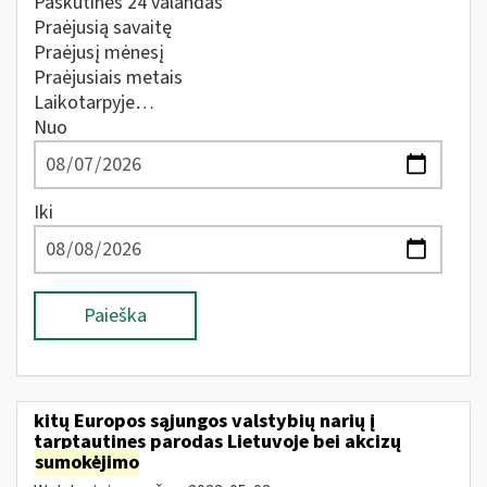
Paskutines 24 valandas
Praėjusią savaitę
Praėjusį mėnesį
Praėjusiais metais
Laikotarpyje…
Nuo
Iki
Paieška
kitų Europos sąjungos valstybių narių į
tarptautines parodas Lietuvoje bei akcizų
sumokėjimo