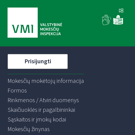
Prisijungti
Mokesčių mokėtojų informacija
Formos
Rinkmenos / Atviri duomenys
Skaičiuoklės ir pagalbininkai
Sąskaitos ir įmokų kodai
Mokesčių žinynas