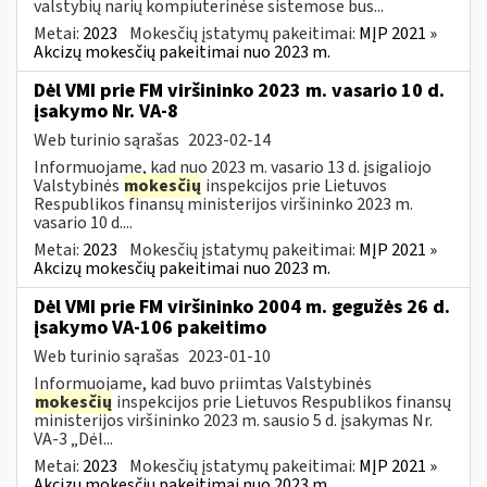
valstybių narių kompiuterinėse sistemose bus...
Metai:
2023
Mokesčių įstatymų pakeitimai:
MĮP 2021 »
Akcizų mokesčių pakeitimai nuo 2023 m.
Dėl VMI prie FM viršininko 2023 m. vasario 10 d.
įsakymo Nr. VA-8
Web turinio sąrašas
2023-02-14
Informuojame, kad nuo 2023 m. vasario 13 d. įsigaliojo
Valstybinės
mokesčių
inspekcijos prie Lietuvos
Respublikos finansų ministerijos viršininko 2023 m.
vasario 10 d....
Metai:
2023
Mokesčių įstatymų pakeitimai:
MĮP 2021 »
Akcizų mokesčių pakeitimai nuo 2023 m.
Dėl VMI prie FM viršininko 2004 m. gegužės 26 d.
įsakymo VA-106 pakeitimo
Web turinio sąrašas
2023-01-10
Informuojame, kad buvo priimtas Valstybinės
mokesčių
inspekcijos prie Lietuvos Respublikos finansų
ministerijos viršininko 2023 m. sausio 5 d. įsakymas Nr.
VA-3 „Dėl...
Metai:
2023
Mokesčių įstatymų pakeitimai:
MĮP 2021 »
Akcizų mokesčių pakeitimai nuo 2023 m.