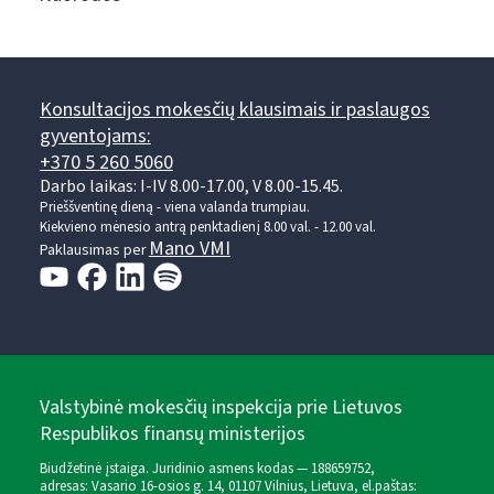
Konsultacijos mokesčių klausimais ir paslaugos
gyventojams:
+370 5 260 5060
Darbo laikas: I-IV 8.00-17.00, V 8.00-15.45.
Prieššventinę dieną - viena valanda trumpiau.
Kiekvieno mėnesio antrą penktadienį 8.00 val. - 12.00 val.
Mano VMI
Paklausimas per
Valstybinė mokesčių inspekcija prie Lietuvos
Respublikos finansų ministerijos
Biudžetinė įstaiga. Juridinio asmens kodas — 188659752,
adresas: Vasario 16-osios g. 14, 01107 Vilnius, Lietuva, el.paštas: