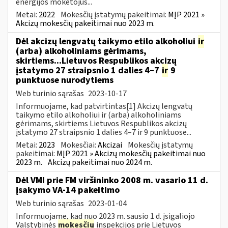
energijos mokėtojus...
Metai:
2022
Mokesčių įstatymų pakeitimai:
MĮP 2021 »
Akcizų mokesčių pakeitimai nuo 2023 m.
Dėl akcizų lengvatų taikymo etilo alkoholiui
ir
(arba) alkoholiniams gėrimams,
skirtiems...Lietuvos Respublikos akcizų
įstatymo 27 straipsnio 1 dalies 4–7
ir
9
punktuose nurodytiems
Web turinio sąrašas
2023-10-17
Informuojame, kad patvirtintas[1] Akcizų lengvatų
taikymo etilo alkoholiui ir (arba) alkoholiniams
gėrimams, skirtiems Lietuvos Respublikos akcizų
įstatymo 27 straipsnio 1 dalies 4–7 ir 9 punktuose...
Metai:
2023
Mokesčiai:
Akcizai
Mokesčių įstatymų
pakeitimai:
MĮP 2021 » Akcizų mokesčių pakeitimai nuo
2023 m.
Akcizų pakeitimai nuo 2024 m.
Dėl VMI prie FM viršininko 2008 m. vasario 11 d.
įsakymo VA-14 pakeitimo
Web turinio sąrašas
2023-01-04
Informuojame, kad nuo 2023 m. sausio 1 d. įsigaliojo
Valstybinės
mokesčių
inspekcijos prie Lietuvos