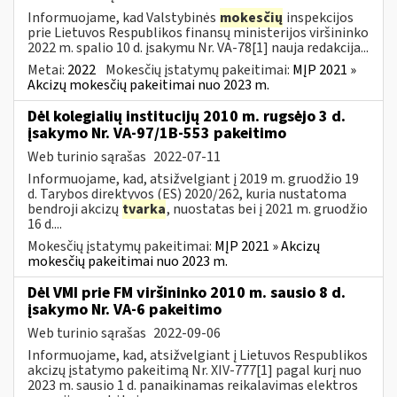
Informuojame, kad Valstybinės
mokesčių
inspekcijos
prie Lietuvos Respublikos finansų ministerijos viršininko
2022 m. spalio 10 d. įsakymu Nr. VA-78[1] nauja redakcija...
Metai:
2022
Mokesčių įstatymų pakeitimai:
MĮP 2021 »
Akcizų mokesčių pakeitimai nuo 2023 m.
Dėl kolegialių institucijų 2010 m. rugsėjo 3 d.
įsakymo Nr. VA-97/1B-553 pakeitimo
Web turinio sąrašas
2022-07-11
Informuojame, kad, atsižvelgiant į 2019 m. gruodžio 19
d. Tarybos direktyvos (ES) 2020/262, kuria nustatoma
bendroji akcizų
tvarka
, nuostatas bei į 2021 m. gruodžio
16 d....
Mokesčių įstatymų pakeitimai:
MĮP 2021 » Akcizų
mokesčių pakeitimai nuo 2023 m.
Dėl VMI prie FM viršininko 2010 m. sausio 8 d.
įsakymo Nr. VA-6 pakeitimo
Web turinio sąrašas
2022-09-06
Informuojame, kad, atsižvelgiant į Lietuvos Respublikos
akcizų įstatymo pakeitimą Nr. XIV-777[1] pagal kurį nuo
2023 m. sausio 1 d. panaikinamas reikalavimas elektros