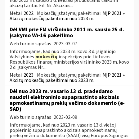
nuo 2023 m. sausio 1 d. keičiasi produktams taikomi
akcizų tarifai: Eil. Nr. Akcizais...
Metai:
2022
Mokesčių įstatymų pakeitimai:
MĮP 2021 »
Akcizų mokesčių pakeitimai nuo 2023 m.
Dėl VMI prie FM viršininko 2011 m. sausio 25 d.
įsakymo VA-16 pakeitimo
Web turinio sąrašas
2023-03-07
Informuojame, kad nuo 2023 m. kovo 3 d. įsigaliojo
Valstybinės
mokesčių
inspekcijos prie Lietuvos
Respublikos finansų ministerijos viršininko 2023 m. kovo
2 d. įsakymas Nr....
Metai:
2023
Mokesčių įstatymų pakeitimai:
MĮP 2021 »
Akcizų mokesčių pakeitimai nuo 2023 m.
Dėl nuo 2023 m. vasario 13 d. pradedamo
naudoti elektroninio supaprastinto akcizais
apmokestinamų prekių vežimo dokumento (e-
SAD)
Web turinio sąrašas
2023-02-09
Informuojame, kad nuo 2023 m. vasario 13 d. vietoj
popierinio supaprastinto akcizais apmokestinamų
prekių vežimo dokumento (SAAD) visų Europos Sąjungos