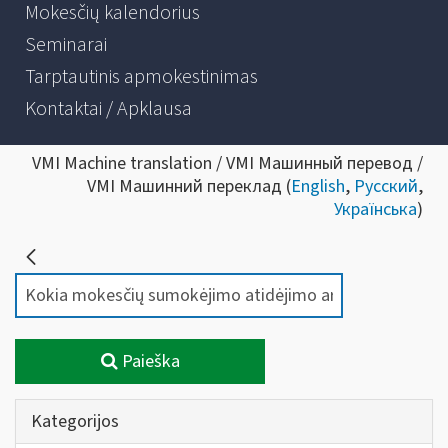
Mokesčių kalendorius
Seminarai
Tarptautinis apmokestinimas
Kontaktai / Apklausa
VMI Machine translation / VMI Машинный перевод /
VMI Машинний переклад (
English
,
Русский
,
Українська
)
Paieška
Kategorijos