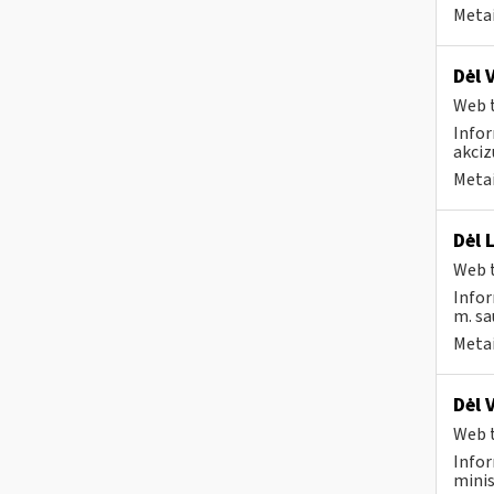
Metai
Dėl 
Web t
Infor
akciz
Metai
Dėl 
Web t
Infor
m. sau
Metai
Dėl 
Web t
Infor
minis