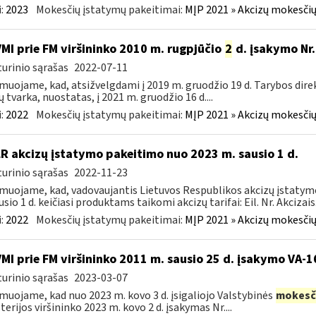
:
2023
Mokesčių įstatymų pakeitimai:
MĮP 2021 » Akcizų mokesčių
VMI prie FM viršininko 2010 m. rugpjūčio
2
d. įsakymo Nr.
urinio sąrašas
2022-07-11
muojame, kad, atsižvelgdami į 2019 m. gruodžio 19 d. Tarybos dire
ų tvarka, nuostatas, į 2021 m. gruodžio 16 d....
:
2022
Mokesčių įstatymų pakeitimai:
MĮP 2021 » Akcizų mokesčių
LR akcizų įstatymo pakeitimo nuo 2023 m. sausio 1 d.
urinio sąrašas
2022-11-23
muojame, kad, vadovaujantis Lietuvos Respublikos akcizų įstatymo 
sio 1 d. keičiasi produktams taikomi akcizų tarifai: Eil. Nr. Akcizais.
:
2022
Mokesčių įstatymų pakeitimai:
MĮP 2021 » Akcizų mokesčių
VMI prie FM viršininko 2011 m. sausio 25 d. įsakymo VA-
urinio sąrašas
2023-03-07
muojame, kad nuo 2023 m. kovo 3 d. įsigaliojo Valstybinės
mokesč
terijos viršininko 2023 m. kovo 2 d. įsakymas Nr....