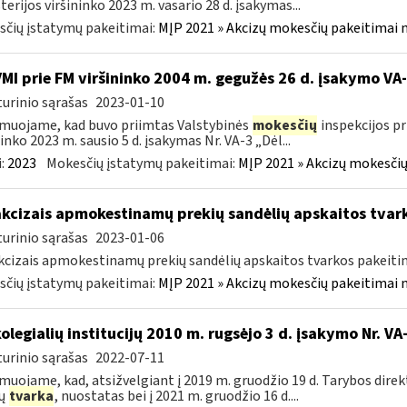
terijos viršininko 2023 m. vasario 28 d. įsakymas...
čių įstatymų pakeitimai:
MĮP 2021 » Akcizų mokesčių pakeitimai 
VMI prie FM viršininko 2004 m. gegužės 26 d. įsakymo V
urinio sąrašas
2023-01-10
muojame, kad buvo priimtas Valstybinės
mokesčių
inspekcijos pr
ninko 2023 m. sausio 5 d. įsakymas Nr. VA-3 „Dėl...
:
2023
Mokesčių įstatymų pakeitimai:
MĮP 2021 » Akcizų mokesčių
akcizais apmokestinamų prekių sandėlių apskaitos tvar
urinio sąrašas
2023-01-06
kcizais apmokestinamų prekių sandėlių apskaitos tvarkos pakeit
čių įstatymų pakeitimai:
MĮP 2021 » Akcizų mokesčių pakeitimai 
kolegialių institucijų 2010 m. rugsėjo 3 d. įsakymo Nr. 
urinio sąrašas
2022-07-11
muojame, kad, atsižvelgiant į 2019 m. gruodžio 19 d. Tarybos dire
zų
tvarka
, nuostatas bei į 2021 m. gruodžio 16 d....