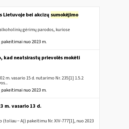
s Lietuvoje bei akcizų
sumokėjimo
alkoholinių gėrimų parodos, kuriose
 pakeitimai nuo 2023 m.
 kad neatsirastų prievolės mokėti
 m. vasario 15 d. nutarimo Nr. 235[1] 1.5.2
s...
 pakeitimai nuo 2023 m.
3 m. vasario 13 d.
(toliau − AĮ) pakeitimu Nr. XIV-777[1], nuo 2023