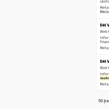
skirt
Metai
Akciz
Dėl 
Web t
Infor
finan
Metai
Dėl 
Web t
Infor
moke
Metai
50 Įra