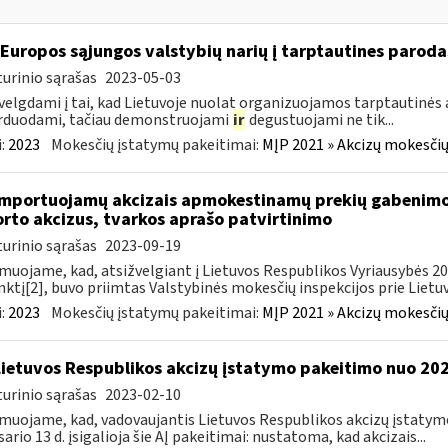
 Europos sąjungos valstybių narių į tarptautines paroda
urinio sąrašas
2023-05-03
velgdami į tai, kad Lietuvoje nuolat organizuojamos tarptautinės 
rduodami, tačiau demonstruojami
ir
degustuojami ne tik...
:
2023
Mokesčių įstatymų pakeitimai:
MĮP 2021 » Akcizų mokesčių
importuojamų akcizais apmokestinamų prekių gabenimo,
rto akcizus, tvarkos aprašo patvirtinimo
urinio sąrašas
2023-09-19
muojame, kad, atsižvelgiant į Lietuvos Respublikos Vyriausybės 2002
ktį[2], buvo priimtas Valstybinės mokesčių inspekcijos prie Lietuvo
:
2023
Mokesčių įstatymų pakeitimai:
MĮP 2021 » Akcizų mokesčių
Lietuvos Respublikos akcizų įstatymo pakeitimo nuo 202
urinio sąrašas
2023-02-10
muojame, kad, vadovaujantis Lietuvos Respublikos akcizų įstatymo 
sario 13 d. įsigalioja šie AĮ pakeitimai: nustatoma, kad akcizais...