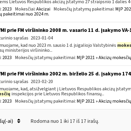
iems Lietuvos Respublikos akcizų įstatymo 27 straipsnio 1 dalies 4–
:
2023
Mokesčiai:
Akcizai
Mokesčių įstatymų pakeitimai:
MĮP 202
ų pakeitimai nuo 2024 m.
VMI prie FM viršininko 2008 m. vasario 11 d. įsakymo VA
urinio sąrašas
2023-01-04
muojame, kad nuo 2023 m. sausio 1 d. įsigaliojo Valstybinės
mokes
sų ministerijos viršininko...
:
2023
Mokesčių įstatymų pakeitimai:
MĮP 2021 » Akcizų mokesčių
VMI prie FM viršininko 2002 m. birželio 25 d. įsakymo 17
urinio sąrašas
2023-02-20
muojame, kad, atsižvelgiant į Lietuvos Respublikos akcizų įstaty
sčių
inspekcijos prie Lietuvos Respublikos finansų...
:
2023
Mokesčių įstatymų pakeitimai:
MĮP 2021 » Akcizų mokesčių
šų(-ai)
Rodoma nuo 1 iki 17 iš 17 irašų.