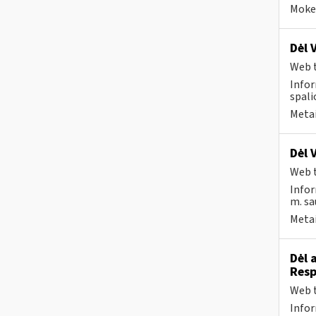
Mokes
Dėl 
Web t
Infor
spali
Metai
Dėl 
Web t
Infor
m. sa
Metai
Dėl 
Resp
Web t
Infor