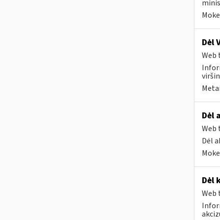
minis
Mokes
Dėl 
Web t
Infor
virši
Metai
Dėl 
Web t
Dėl a
Mokes
Dėl 
Web t
Infor
akci