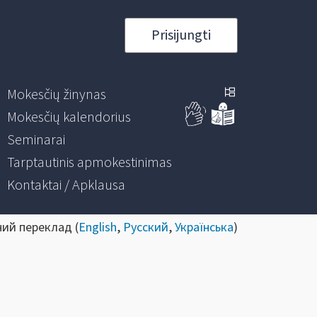
Prisijungti
Mokesčių žinynas
Mokesčių kalendorius
Seminarai
Tarptautinis apmokestinimas
Kontaktai / Apklausa
ний переклад (
English
,
Русский
,
Українська
)