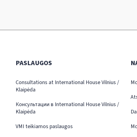
PASLAUGOS
N
Consultations at International House Vilnius /
Mo
Klaipėda
At
Консультации в International House Vilnius /
Klaipėda
Da
VMI teikiamos paslaugos
Mo