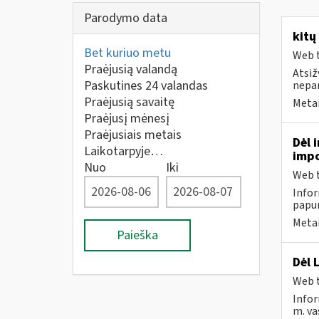
Parodymo data
kitų
Bet kuriuo metu
Web t
Praėjusią valandą
Atsiž
Paskutines 24 valandas
nepa
Praėjusią savaitę
Metai
Praėjusį mėnesį
Praėjusiais metais
Dėl 
Laikotarpyje…
impo
Nuo
Iki
Web t
Infor
papun
Metai
Paieška
Dėl 
Web t
Infor
m. va