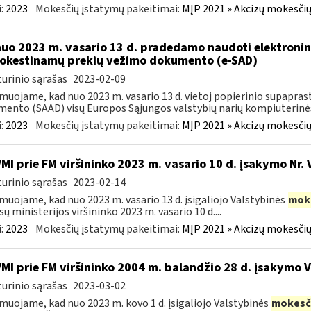
:
2023
Mokesčių įstatymų pakeitimai:
MĮP 2021 » Akcizų mokesčių
nuo 2023 m. vasario 13 d. pradedamo naudoti elektronin
kestinamų prekių vežimo dokumento (e-SAD)
urinio sąrašas
2023-02-09
muojame, kad nuo 2023 m. vasario 13 d. vietoj popierinio supapr
ento (SAAD) visų Europos Sąjungos valstybių narių kompiuterinės
:
2023
Mokesčių įstatymų pakeitimai:
MĮP 2021 » Akcizų mokesčių
VMI prie FM viršininko 2023 m. vasario 10 d. įsakymo Nr. 
urinio sąrašas
2023-02-14
muojame, kad nuo 2023 m. vasario 13 d. įsigaliojo Valstybinės
mok
sų ministerijos viršininko 2023 m. vasario 10 d....
:
2023
Mokesčių įstatymų pakeitimai:
MĮP 2021 » Akcizų mokesčių
VMI prie FM viršininko 2004 m. balandžio 28 d. įsakymo 
urinio sąrašas
2023-03-02
muojame, kad nuo 2023 m. kovo 1 d. įsigaliojo Valstybinės
mokesč