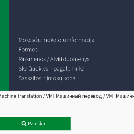
Mokesčių mokėtojų informacija
Formos
Rinkmenos / Atviri duomenys
Skaičiuoklės ir pagalbininkai
Sąskaitos ir įmokų kodai
Machine translation / VMI Машинный перевод / VMI Машин
Paieška