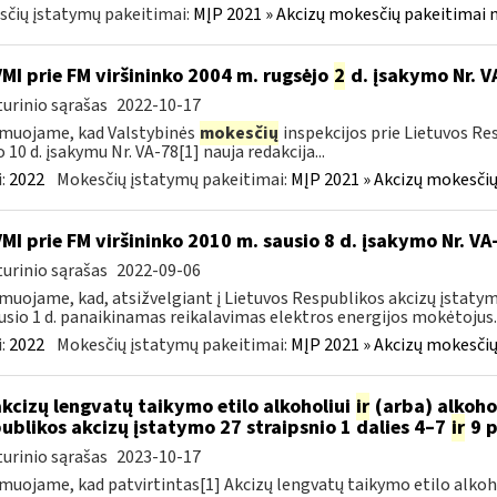
čių įstatymų pakeitimai:
MĮP 2021 » Akcizų mokesčių pakeitimai 
VMI prie FM viršininko 2004 m. rugsėjo
2
d. įsakymo Nr. V
urinio sąrašas
2022-10-17
muojame, kad Valstybinės
mokesčių
inspekcijos prie Lietuvos Re
o 10 d. įsakymu Nr. VA-78[1] nauja redakcija...
:
2022
Mokesčių įstatymų pakeitimai:
MĮP 2021 » Akcizų mokesčių
VMI prie FM viršininko 2010 m. sausio 8 d. įsakymo Nr. V
urinio sąrašas
2022-09-06
muojame, kad, atsižvelgiant į Lietuvos Respublikos akcizų įstatym
usio 1 d. panaikinamas reikalavimas elektros energijos mokėtojus..
:
2022
Mokesčių įstatymų pakeitimai:
MĮP 2021 » Akcizų mokesčių
akcizų lengvatų taikymo etilo alkoholiui
ir
(arba) alkoho
ublikos akcizų įstatymo 27 straipsnio 1 dalies 4–7
ir
9 p
urinio sąrašas
2023-10-17
muojame, kad patvirtintas[1] Akcizų lengvatų taikymo etilo alkoh