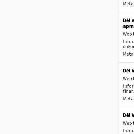
Metai
Dėl 
apmo
Web t
Infor
dokum
Metai
Dėl 
Web t
Infor
finan
Metai
Dėl 
Web t
Infor