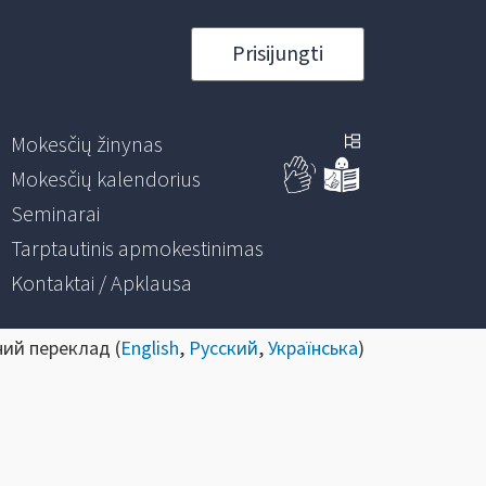
Prisijungti
Mokesčių žinynas
Mokesčių kalendorius
Seminarai
Tarptautinis apmokestinimas
Kontaktai / Apklausa
ний переклад (
English
,
Русский
,
Українська
)