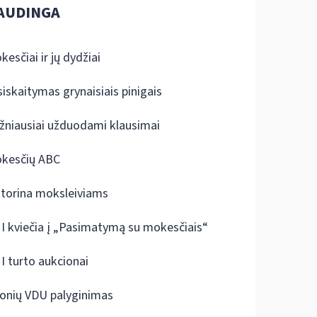
AUDINGA
kesčiai ir jų dydžiai
siskaitymas grynaisiais pinigais
žniausiai užduodami klausimai
kesčių ABC
ktorina moksleiviams
I kviečia į „Pasimatymą su mokesčiais“
I turto aukcionai
onių VDU palyginimas