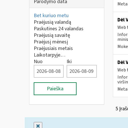
Parodymo data
Metai
Bet kuriuo metu
Dėl 
Praėjusią valandą
Web t
Paskutines 24 valandas
Infor
Praėjusią savaitę
minis
Praėjusį mėnesį
Mokes
Praėjusiais metais
Laikotarpyje…
Nuo
Iki
Dėl 
Web t
Infor
virši
Paieška
Metai
5 Įraš
Uždaryti