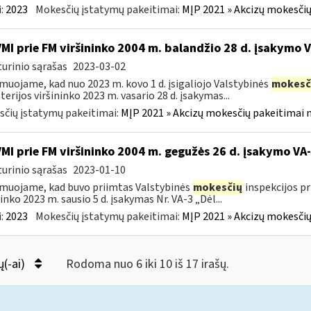
:
2023
Mokesčių įstatymų pakeitimai:
MĮP 2021 » Akcizų mokesčių
VMI prie FM viršininko 2004 m. balandžio 28 d. įsakymo 
urinio sąrašas
2023-03-02
muojame, kad nuo 2023 m. kovo 1 d. įsigaliojo Valstybinės
mokesč
terijos viršininko 2023 m. vasario 28 d. įsakymas...
čių įstatymų pakeitimai:
MĮP 2021 » Akcizų mokesčių pakeitimai 
VMI prie FM viršininko 2004 m. gegužės 26 d. įsakymo V
urinio sąrašas
2023-01-10
muojame, kad buvo priimtas Valstybinės
mokesčių
inspekcijos pr
ninko 2023 m. sausio 5 d. įsakymas Nr. VA-3 „Dėl...
:
2023
Mokesčių įstatymų pakeitimai:
MĮP 2021 » Akcizų mokesčių
ų(-ai)
Rodoma nuo 6 iki 10 iš 17 irašų.