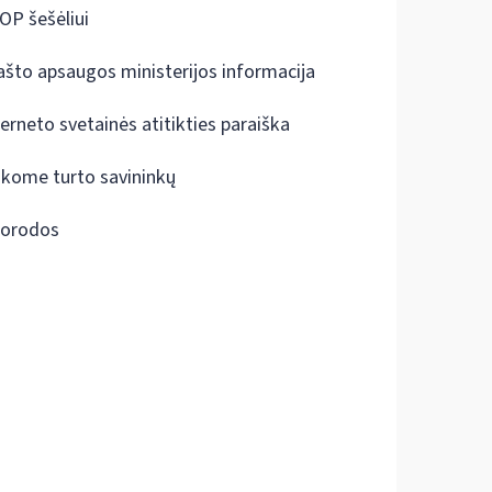
OP šešėliui
ašto apsaugos ministerijos informacija
terneto svetainės atitikties paraiška
škome turto savininkų
orodos