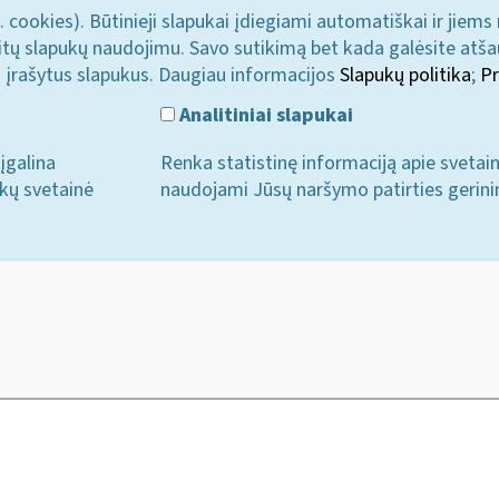
. cookies). Būtinieji slapukai įdiegiami automatiškai ir jiems
u kitų slapukų naudojimu. Savo sutikimą bet kada galėsite atš
i įrašytus slapukus. Daugiau informacijos
Slapukų politika
;
Pr
Analitiniai slapukai
įgalina
Renka statistinę informaciją apie svetai
ukų svetainė
naudojami Jūsų naršymo patirties gerini