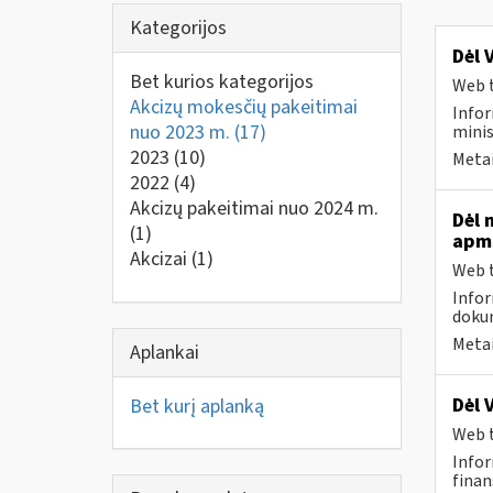
Kategorijos
Dėl 
Bet kurios kategorijos
Web t
Akcizų mokesčių pakeitimai
Infor
nuo 2023 m.
(17)
minis
2023
(10)
Metai
2022
(4)
Akcizų pakeitimai nuo 2024 m.
Dėl 
(1)
apmo
Akcizai
(1)
Web t
Infor
dokum
Metai
Aplankai
Dėl 
Bet kurį aplanką
Web t
Infor
finan