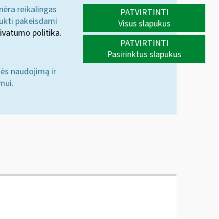
 nėra reikalingas
PATVIRTINTI
aukti pakeisdami
Visus slapukus
ivatumo politika.
PATVIRTINTI
Pasirinktus slapukus
nės naudojimą ir
mui.