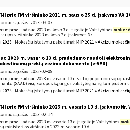
VMI prie FM viršininko 2011 m. sausio 25 d. įsakymo VA-
urinio sąrašas
2023-03-07
muojame, kad nuo 2023 m. kovo 3 d. įsigaliojo Valstybinės
mokesč
terijos viršininko 2023 m. kovo 2 d. įsakymas Nr....
:
2023
Mokesčių įstatymų pakeitimai:
MĮP 2021 » Akcizų mokesčių
nuo 2023 m. vasario 13 d. pradedamo naudoti elektronin
kestinamų prekių vežimo dokumento (e-SAD)
urinio sąrašas
2023-02-09
muojame, kad nuo 2023 m. vasario 13 d. vietoj popierinio supapr
ento (SAAD) visų Europos Sąjungos valstybių narių kompiuterinės
:
2023
Mokesčių įstatymų pakeitimai:
MĮP 2021 » Akcizų mokesčių
VMI prie FM viršininko 2023 m. vasario 10 d. įsakymo Nr. 
urinio sąrašas
2023-02-14
muojame, kad nuo 2023 m. vasario 13 d. įsigaliojo Valstybinės
mok
sų ministerijos viršininko 2023 m. vasario 10 d....