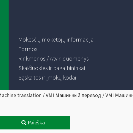
Mokesčių mokėtojų informacija
Formos
Rinkmenos / Atviri duomenys
Skaičiuoklės ir pagalbininkai
Sąskaitos ir įmokų kodai
Machine translation / VMI Машинный перевод / VMI Машин
Paieška