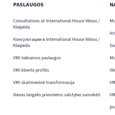
PASLAUGOS
N
Consultations at International House Vilnius /
Mo
Klaipėda
At
Консультации в International House Vilnius /
Klaipėda
Da
VMI teikiamos paslaugos
Mo
VMI kliento profilis
Vi
VMI skaitmeninė transformacija
VM
Vienas langelis prievolėms valstybei sumokėti
VM
Įm