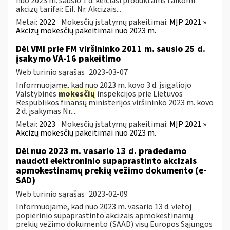
nuo 2023 m. sausio 1 d. keičiasi produktams taikomi
akcizų tarifai: Eil. Nr. Akcizais...
Metai:
2022
Mokesčių įstatymų pakeitimai:
MĮP 2021 »
Akcizų mokesčių pakeitimai nuo 2023 m.
Dėl VMI prie FM viršininko 2011 m. sausio 25 d.
įsakymo VA-16 pakeitimo
Web turinio sąrašas
2023-03-07
Informuojame, kad nuo 2023 m. kovo 3 d. įsigaliojo
Valstybinės
mokesčių
inspekcijos prie Lietuvos
Respublikos finansų ministerijos viršininko 2023 m. kovo
2 d. įsakymas Nr....
Metai:
2023
Mokesčių įstatymų pakeitimai:
MĮP 2021 »
Akcizų mokesčių pakeitimai nuo 2023 m.
Dėl nuo 2023 m. vasario 13 d. pradedamo
naudoti elektroninio supaprastinto akcizais
apmokestinamų prekių vežimo dokumento (e-
SAD)
Web turinio sąrašas
2023-02-09
Informuojame, kad nuo 2023 m. vasario 13 d. vietoj
popierinio supaprastinto akcizais apmokestinamų
prekių vežimo dokumento (SAAD) visų Europos Sąjungos