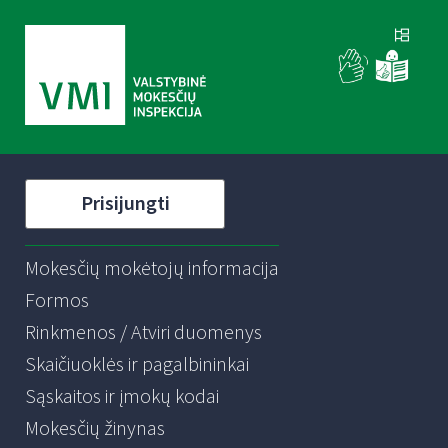
Prisijungti
Mokesčių mokėtojų informacija
Formos
Rinkmenos / Atviri duomenys
Skaičiuoklės ir pagalbininkai
Sąskaitos ir įmokų kodai
Mokesčių žinynas