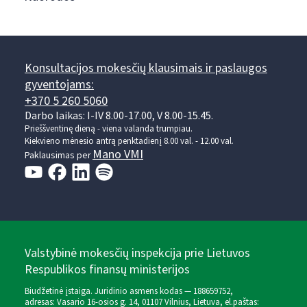
Konsultacijos mokesčių klausimais ir paslaugos
gyventojams:
+370 5 260 5060
Darbo laikas: I-IV 8.00-17.00, V 8.00-15.45.
Prieššventinę dieną - viena valanda trumpiau.
Kiekvieno mėnesio antrą penktadienį 8.00 val. - 12.00 val.
Mano VMI
Paklausimas per
Valstybinė mokesčių inspekcija prie Lietuvos
Respublikos finansų ministerijos
Biudžetinė įstaiga. Juridinio asmens kodas — 188659752,
adresas: Vasario 16-osios g. 14, 01107 Vilnius, Lietuva, el.paštas: