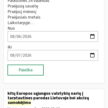
Paskutines 24 valandas
Praėjusią savaitę
Praėjusį mėnesį
Praėjusiais metais
Laikotarpyje…
Nuo
Iki
Paieška
kitų Europos sąjungos valstybių narių į
tarptautines parodas Lietuvoje bei akcizų
sumokėjimo