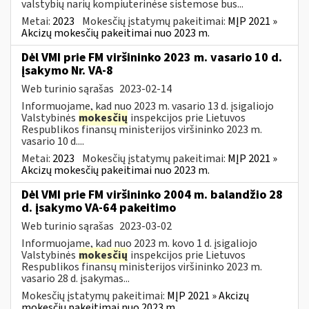
valstybių narių kompiuterinėse sistemose bus...
Metai:
2023
Mokesčių įstatymų pakeitimai:
MĮP 2021 »
Akcizų mokesčių pakeitimai nuo 2023 m.
Dėl VMI prie FM viršininko 2023 m. vasario 10 d.
įsakymo Nr. VA-8
Web turinio sąrašas
2023-02-14
Informuojame, kad nuo 2023 m. vasario 13 d. įsigaliojo
Valstybinės
mokesčių
inspekcijos prie Lietuvos
Respublikos finansų ministerijos viršininko 2023 m.
vasario 10 d....
Metai:
2023
Mokesčių įstatymų pakeitimai:
MĮP 2021 »
Akcizų mokesčių pakeitimai nuo 2023 m.
Dėl VMI prie FM viršininko 2004 m. balandžio 28
d. įsakymo VA-64 pakeitimo
Web turinio sąrašas
2023-03-02
Informuojame, kad nuo 2023 m. kovo 1 d. įsigaliojo
Valstybinės
mokesčių
inspekcijos prie Lietuvos
Respublikos finansų ministerijos viršininko 2023 m.
vasario 28 d. įsakymas...
Mokesčių įstatymų pakeitimai:
MĮP 2021 » Akcizų
mokesčių pakeitimai nuo 2023 m.