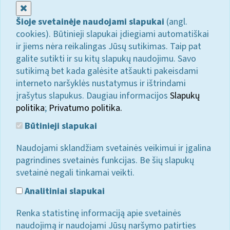
Uždaryti
Šioje svetainėje naudojami slapukai
(angl.
cookies). Būtinieji slapukai įdiegiami automatiškai
ir jiems nėra reikalingas Jūsų sutikimas. Taip pat
galite sutikti ir su kitų slapukų naudojimu. Savo
sutikimą bet kada galėsite atšaukti pakeisdami
interneto naršyklės nustatymus ir ištrindami
įrašytus slapukus. Daugiau informacijos
Slapukų
politika
;
Privatumo politika.
Būtinieji slapukai
Naudojami sklandžiam svetainės veikimui ir įgalina
pagrindines svetainės funkcijas. Be šių slapukų
svetainė negali tinkamai veikti.
Analitiniai slapukai
Renka statistinę informaciją apie svetainės
naudojimą ir naudojami Jūsų naršymo patirties