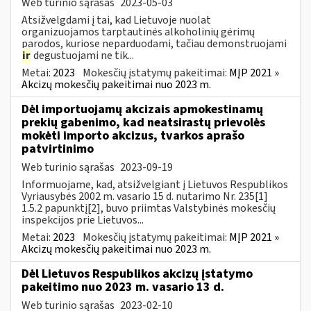
Web turinio sąrašas
2023-05-03
Atsižvelgdami į tai, kad Lietuvoje nuolat
organizuojamos tarptautinės alkoholinių gėrimų
parodos, kuriose neparduodami, tačiau demonstruojami
ir
degustuojami ne tik...
Metai:
2023
Mokesčių įstatymų pakeitimai:
MĮP 2021 »
Akcizų mokesčių pakeitimai nuo 2023 m.
Dėl importuojamų akcizais apmokestinamų
prekių gabenimo, kad neatsirastų prievolės
mokėti importo akcizus, tvarkos aprašo
patvirtinimo
Web turinio sąrašas
2023-09-19
Informuojame, kad, atsižvelgiant į Lietuvos Respublikos
Vyriausybės 2002 m. vasario 15 d. nutarimo Nr. 235[1]
1.5.2 papunktį[2], buvo priimtas Valstybinės mokesčių
inspekcijos prie Lietuvos...
Metai:
2023
Mokesčių įstatymų pakeitimai:
MĮP 2021 »
Akcizų mokesčių pakeitimai nuo 2023 m.
Dėl Lietuvos Respublikos akcizų įstatymo
pakeitimo nuo 2023 m. vasario 13 d.
Web turinio sąrašas
2023-02-10