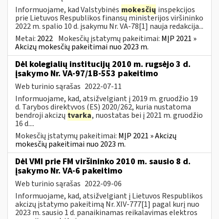
Informuojame, kad Valstybinės
mokesčių
inspekcijos
prie Lietuvos Respublikos finansų ministerijos viršininko
2022 m. spalio 10 d. įsakymu Nr. VA-78[1] nauja redakcija...
Metai:
2022
Mokesčių įstatymų pakeitimai:
MĮP 2021 »
Akcizų mokesčių pakeitimai nuo 2023 m.
Dėl kolegialių institucijų 2010 m. rugsėjo 3 d.
įsakymo Nr. VA-97/1B-553 pakeitimo
Web turinio sąrašas
2022-07-11
Informuojame, kad, atsižvelgiant į 2019 m. gruodžio 19
d. Tarybos direktyvos (ES) 2020/262, kuria nustatoma
bendroji akcizų
tvarka
, nuostatas bei į 2021 m. gruodžio
16 d....
Mokesčių įstatymų pakeitimai:
MĮP 2021 » Akcizų
mokesčių pakeitimai nuo 2023 m.
Dėl VMI prie FM viršininko 2010 m. sausio 8 d.
įsakymo Nr. VA-6 pakeitimo
Web turinio sąrašas
2022-09-06
Informuojame, kad, atsižvelgiant į Lietuvos Respublikos
akcizų įstatymo pakeitimą Nr. XIV-777[1] pagal kurį nuo
2023 m. sausio 1 d. panaikinamas reikalavimas elektros