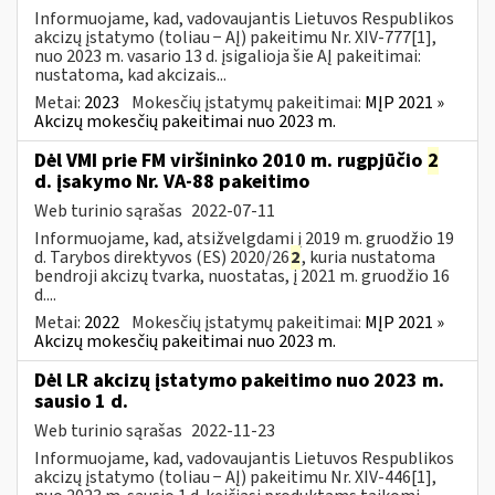
Informuojame, kad, vadovaujantis Lietuvos Respublikos
akcizų įstatymo (toliau − AĮ) pakeitimu Nr. XIV-777[1],
nuo 2023 m. vasario 13 d. įsigalioja šie AĮ pakeitimai:
nustatoma, kad akcizais...
Metai:
2023
Mokesčių įstatymų pakeitimai:
MĮP 2021 »
Akcizų mokesčių pakeitimai nuo 2023 m.
Dėl VMI prie FM viršininko 2010 m. rugpjūčio
2
d. įsakymo Nr. VA-88 pakeitimo
Web turinio sąrašas
2022-07-11
Informuojame, kad, atsižvelgdami į 2019 m. gruodžio 19
d. Tarybos direktyvos (ES) 2020/26
2
, kuria nustatoma
bendroji akcizų tvarka, nuostatas, į 2021 m. gruodžio 16
d....
Metai:
2022
Mokesčių įstatymų pakeitimai:
MĮP 2021 »
Akcizų mokesčių pakeitimai nuo 2023 m.
Dėl LR akcizų įstatymo pakeitimo nuo 2023 m.
sausio 1 d.
Web turinio sąrašas
2022-11-23
Informuojame, kad, vadovaujantis Lietuvos Respublikos
akcizų įstatymo (toliau − AĮ) pakeitimu Nr. XIV-446[1],