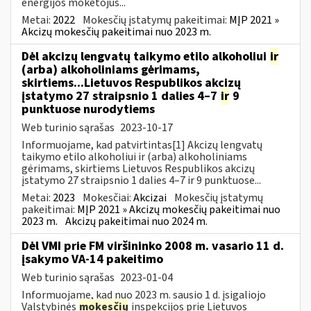
energijos mokėtojus...
Metai:
2022
Mokesčių įstatymų pakeitimai:
MĮP 2021 »
Akcizų mokesčių pakeitimai nuo 2023 m.
Dėl akcizų lengvatų taikymo etilo alkoholiui
ir
(arba) alkoholiniams gėrimams,
skirtiems...Lietuvos Respublikos akcizų
įstatymo 27 straipsnio 1 dalies 4–7
ir
9
punktuose nurodytiems
Web turinio sąrašas
2023-10-17
Informuojame, kad patvirtintas[1] Akcizų lengvatų
taikymo etilo alkoholiui ir (arba) alkoholiniams
gėrimams, skirtiems Lietuvos Respublikos akcizų
įstatymo 27 straipsnio 1 dalies 4–7 ir 9 punktuose...
Metai:
2023
Mokesčiai:
Akcizai
Mokesčių įstatymų
pakeitimai:
MĮP 2021 » Akcizų mokesčių pakeitimai nuo
2023 m.
Akcizų pakeitimai nuo 2024 m.
Dėl VMI prie FM viršininko 2008 m. vasario 11 d.
įsakymo VA-14 pakeitimo
Web turinio sąrašas
2023-01-04
Informuojame, kad nuo 2023 m. sausio 1 d. įsigaliojo
Valstybinės
mokesčių
inspekcijos prie Lietuvos