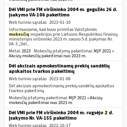
Dėl VMI prie FM viršininko 2004 m. gegužės 26 d.
įsakymo VA-106 pakeitimo
Web turinio sąrašas
2023-01-10
Informuojame, kad buvo priimtas Valstybinės
mokesčių
inspekcijos prie Lietuvos Respublikos finansų
ministerijos viršininko 2023 m. sausio 5 d. įsakymas Nr.
VA-3 „Dėl...
Metai:
2023
Mokesčių įstatymų pakeitimai:
MĮP 2021 »
Akcizų mokesčių pakeitimai nuo 2023 m.
Dėl akcizais apmokestinamų prekių sandėlių
apskaitos tvarkos pakeitimų
Web turinio sąrašas
2023-01-06
Dėl akcizais apmokestinamų prekių sandėlių apskaitos
tvarkos pakeitimų
Mokesčių įstatymų pakeitimai:
MĮP 2021 » Akcizų
mokesčių pakeitimai nuo 2023 m.
Dėl VMI prie FM viršininko 2004 m. rugsėjo
2
d.
įsakymo Nr. VA-155 pakeitimo
Web turinio sąrašas
2022-10-17