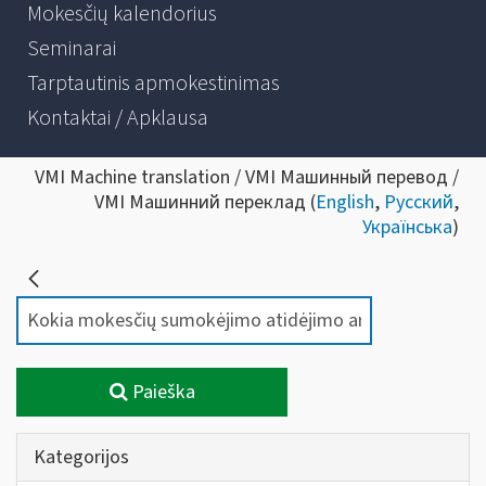
Mokesčių kalendorius
Seminarai
Tarptautinis apmokestinimas
Kontaktai / Apklausa
VMI Machine translation / VMI Машинный перевод /
VMI Машинний переклад (
English
,
Русский
,
Українська
)
Paieška
Kategorijos