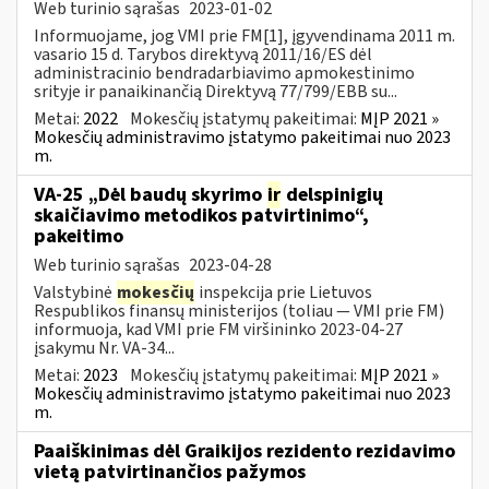
Web turinio sąrašas
2023-01-02
Informuojame, jog VMI prie FM[1], įgyvendinama 2011 m.
vasario 15 d. Tarybos direktyvą 2011/16/ES dėl
administracinio bendradarbiavimo apmokestinimo
srityje ir panaikinančią Direktyvą 77/799/EBB su...
Metai:
2022
Mokesčių įstatymų pakeitimai:
MĮP 2021 »
Mokesčių administravimo įstatymo pakeitimai nuo 2023
m.
VA-25 „Dėl baudų skyrimo
ir
delspinigių
skaičiavimo metodikos patvirtinimo“,
pakeitimo
Web turinio sąrašas
2023-04-28
Valstybinė
mokesčių
inspekcija prie Lietuvos
Respublikos finansų ministerijos (toliau ― VMI prie FM)
informuoja, kad VMI prie FM viršininko 2023-04-27
įsakymu Nr. VA-34...
Metai:
2023
Mokesčių įstatymų pakeitimai:
MĮP 2021 »
Mokesčių administravimo įstatymo pakeitimai nuo 2023
m.
Paaiškinimas dėl Graikijos rezidento rezidavimo
vietą patvirtinančios pažymos