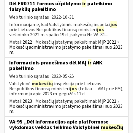
Dėl FR0711 formos užpildymo
ir
pateikimo
taisyklių pakeitimo
Web turinio sąrašas
2022-10-31
Informuojame, kad Valstybinės mokesčių inspekci
jos
prie Lietuvos Respublikos finansų ministeri
jos
viršininko 2022 m. spalio 19 d. įsakymu Nr. VA-81...
Metai:
2022
Mokesčių įstatymų pakeitimai:
MĮP 2021 »
Mokesčių administravimo įstatymo pakeitimai nuo 2023
m.
Informacinis pranešimas dėl MAĮ
ir
ANK
pakeitimo
Web turinio sąrašas
2023-05-25
Valstybinė
mokesčių
inspekcija prie Lietuvos
Respublikos finansų ministeri
jos
(toliau — VMI prie FM),
informuoja apie 2023 m. gegužės 11 d....
Metai:
2023
Mokesčių įstatymų pakeitimai:
MĮP 2021 »
Mokesčių administravimo įstatymo pakeitimai nuo 2023
m.
VA-95 „Dėl Informacijos apie platformose
vykdomas veiklas teikimo Valstybinei
mokesčių