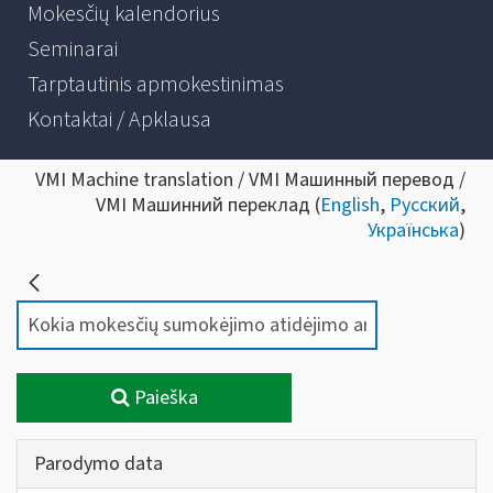
Mokesčių kalendorius
Seminarai
Tarptautinis apmokestinimas
Kontaktai / Apklausa
VMI Machine translation / VMI Машинный перевод /
VMI Машинний переклад (
English
,
Русский
,
Українська
)
Paieška
Parodymo data