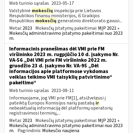
Web turinio sąrašas
2023-05-17
Valstybinė
mokesčių
inspekcija prie Lietuvos
Respublikos finansų ministerijos, iš Graikijos
Respublikos
mokesčių
generalinio direktorato gavusi...
Metai:
2023
Mokesčių įstatymų pakeitimai:
MĮP 2021 »
Mokesčių administravimo įstatymo pakeitimai nuo 2023
m.
Informacinis pranešimas dėl VMI prie FM
viršininko 2023 m. rugpjūčio 10 d. įsakymo Nr.
VA-56 „Dėl VMI prie FM viršininko 2022 m.
gruodžio 23 d. įsakymo Nr. VA-95 „Dėl
informacijos apie platformose vykdomas
veiklas teikimo VMI taisyklių patvirtinimo“
pakeitimo“
Web turinio sąrašas
2023-08-11
Informuojame, jog VMI prie FM[1], atsižvelgusi į
pateiktą Europos Komisijos narių pastabą
ir
nebeaktualią informaciją dėl platformų operatorių
registravimosi terminų,...
Metai:
2023
Mokesčių įstatymų pakeitimai:
MĮP 2021 »
Mokesčių administravimo įstatymo pakeitimai nuo 2023
m.
Pagrindinis:
Mokesčio naujiena