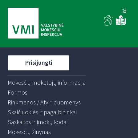
Prisijungti
Mokesčių mokėtojų informacija
Formos
Rinkmenos / Atviri duomenys
Skaičiuoklės ir pagalbininkai
Sąskaitos ir įmokų kodai
Mokesčių žinynas