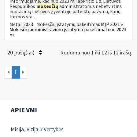
Informuojame, kad nuo 2023 m. lapkričio 1 d. Lietuvos
Respublikos
mokesčių
administratorius nebetvirtins
nuolatinių Lietuvos gyventojų pateiktų pažymų, kurių
formos yra...
Metai:
2023
Mokesčių įstatymų pakeitimai:
MĮP 2021 »
Mokesčių administravimo įstatymo pakeitimai nuo 2023
m.
20 Įrašų(-ai)
Rodoma nuo 1 iki 12 iš 12 irašų.
1
APIE VMI
Misija, Vizija ir Vertybės