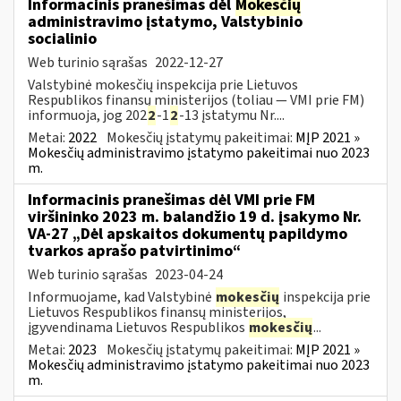
Informacinis pranešimas dėl
Mokesčių
administravimo įstatymo, Valstybinio
socialinio
Web turinio sąrašas
2022-12-27
Valstybinė mokesčių inspekcija prie Lietuvos
Respublikos finansų ministerijos (toliau — VMI prie FM)
informuoja, jog 202
2
-1
2
-13 įstatymu Nr....
Metai:
2022
Mokesčių įstatymų pakeitimai:
MĮP 2021 »
Mokesčių administravimo įstatymo pakeitimai nuo 2023
m.
Informacinis pranešimas dėl VMI prie FM
viršininko 2023 m. balandžio 19 d. įsakymo Nr.
VA-27 „Dėl apskaitos dokumentų papildymo
tvarkos aprašo patvirtinimo“
Web turinio sąrašas
2023-04-24
Informuojame, kad Valstybinė
mokesčių
inspekcija prie
Lietuvos Respublikos finansų ministerijos,
įgyvendinama Lietuvos Respublikos
mokesčių
...
Metai:
2023
Mokesčių įstatymų pakeitimai:
MĮP 2021 »
Mokesčių administravimo įstatymo pakeitimai nuo 2023
m.