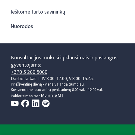
Ieškome turto savininkų
Nuorodos
Konsultacijos mokesčių klausimais ir paslaugos
gyventojams:
+370 5 260 5060
Darbo laikas: I-IV 8.00-17.00, V 8.00-15.45.
Prieššventinę dieną - viena valanda trumpiau.
Kiekvieno mėnesio antrą penktadienį 8.00 val. - 12.00 val.
Mano VMI
Paklausimas per