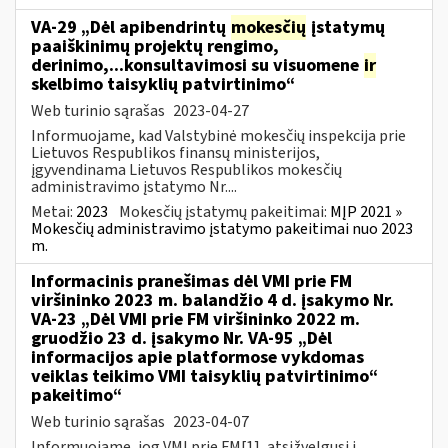
VA-29 „Dėl apibendrintų
mokesčių
įstatymų
paaiškinimų projektų rengimo,
derinimo,...konsultavimosi su visuomene
ir
skelbimo taisyklių patvirtinimo“
Web turinio sąrašas
2023-04-27
Informuojame, kad Valstybinė mokesčių inspekcija prie
Lietuvos Respublikos finansų ministerijos,
įgyvendinama Lietuvos Respublikos mokesčių
administravimo įstatymo Nr....
Metai:
2023
Mokesčių įstatymų pakeitimai:
MĮP 2021 »
Mokesčių administravimo įstatymo pakeitimai nuo 2023
m.
Informacinis pranešimas dėl VMI prie FM
viršininko 2023 m. balandžio 4 d. įsakymo Nr.
VA-23 „Dėl VMI prie FM viršininko 2022 m.
gruodžio 23 d. įsakymo Nr. VA-95 „Dėl
informacijos apie platformose vykdomas
veiklas teikimo VMI taisyklių patvirtinimo“
pakeitimo“
Web turinio sąrašas
2023-04-07
Informuojame, jog VMI prie FM[1], atsižvelgusi į