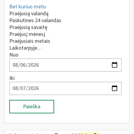
Bet kuriuo metu
Praėjusią valandą
Paskutines 24 valandas
Praėjusią savaitę
Praėjusį mėnesį
Praėjusiais metais
Laikotarpyje…
Nuo
Iki
Paieška