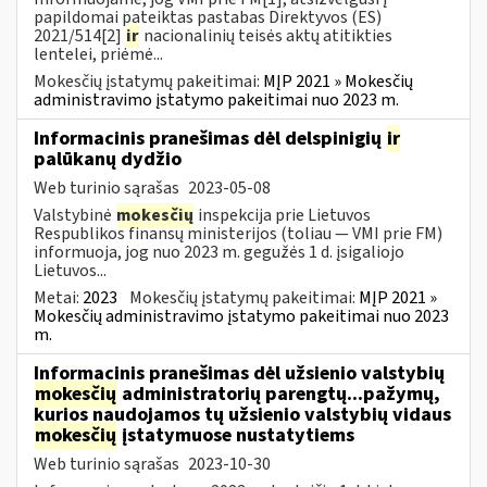
papildomai pateiktas pastabas Direktyvos (ES)
2021/514[2]
ir
nacionalinių teisės aktų atitikties
lentelei, priėmė...
Mokesčių įstatymų pakeitimai:
MĮP 2021 » Mokesčių
administravimo įstatymo pakeitimai nuo 2023 m.
Informacinis pranešimas dėl delspinigių
ir
palūkanų dydžio
Web turinio sąrašas
2023-05-08
Valstybinė
mokesčių
inspekcija prie Lietuvos
Respublikos finansų ministerijos (toliau — VMI prie FM)
informuoja, jog nuo 2023 m. gegužės 1 d. įsigaliojo
Lietuvos...
Metai:
2023
Mokesčių įstatymų pakeitimai:
MĮP 2021 »
Mokesčių administravimo įstatymo pakeitimai nuo 2023
m.
Informacinis pranešimas dėl užsienio valstybių
mokesčių
administratorių parengtų...pažymų,
kurios naudojamos tų užsienio valstybių vidaus
mokesčių
įstatymuose nustatytiems
Web turinio sąrašas
2023-10-30