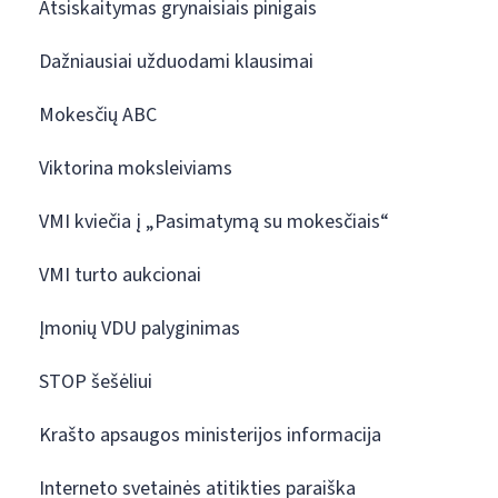
Atsiskaitymas grynaisiais pinigais
Dažniausiai užduodami klausimai
Mokesčių ABC
Viktorina moksleiviams
VMI kviečia į „Pasimatymą su mokesčiais“
VMI turto aukcionai
Įmonių VDU palyginimas
STOP šešėliui
Krašto apsaugos ministerijos informacija
Interneto svetainės atitikties paraiška