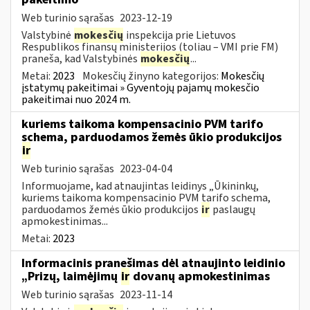
Web turinio sąrašas
2023-12-19
Valstybinė
mokesčių
inspekcija prie Lietuvos
Respublikos finansų ministerijos (toliau – VMI prie FM)
praneša, kad Valstybinės
mokesčių
...
Metai:
2023
Mokesčių žinyno kategorijos:
Mokesčių
įstatymų pakeitimai » Gyventojų pajamų mokesčio
pakeitimai nuo 2024 m.
kuriems taikoma kompensacinio PVM tarifo
schema, parduodamos žemės ūkio produkcijos
ir
Web turinio sąrašas
2023-04-04
Informuojame, kad atnaujintas leidinys „Ūkininkų,
kuriems taikoma kompensacinio PVM tarifo schema,
parduodamos žemės ūkio produkcijos
ir
paslaugų
apmokestinimas...
Metai:
2023
Informacinis pranešimas dėl atnaujinto leidinio
„Prizų, laimėjimų
ir
dovanų apmokestinimas
Web turinio sąrašas
2023-11-14