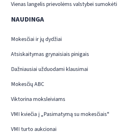
Vienas langelis prievolėms valstybei sumokėti
NAUDINGA
Mokesčiai ir jų dydžiai
Atsiskaitymas grynaisiais pinigais
Dažniausiai užduodami klausimai
Mokesčių ABC
Viktorina moksleiviams
VMI kviečia į „Pasimatymą su mokesčiais“
VMI turto aukcionai