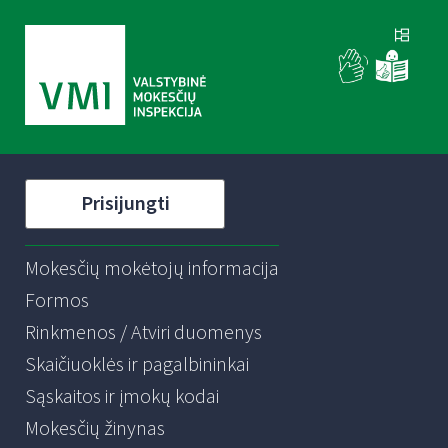
Prisijungti
Mokesčių mokėtojų informacija
Formos
Rinkmenos / Atviri duomenys
Skaičiuoklės ir pagalbininkai
Sąskaitos ir įmokų kodai
Mokesčių žinynas