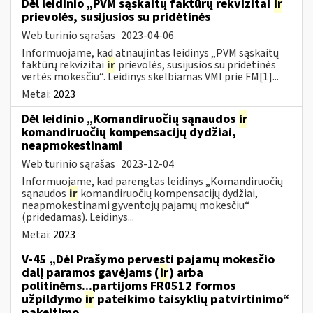
Dėl leidinio „PVM sąskaitų faktūrų rekvizitai
ir
prievolės, susijusios su pridėtinės
Web turinio sąrašas
2023-04-06
Informuojame, kad atnaujintas leidinys „PVM sąskaitų
faktūrų rekvizitai
ir
prievolės, susijusios su pridėtinės
vertės mokesčiu“. Leidinys skelbiamas VMI prie FM[1]...
Metai:
2023
Dėl leidinio „Komandiruočių sąnaudos
ir
komandiruočių kompensacijų dydžiai,
neapmokestinami
Web turinio sąrašas
2023-12-04
Informuojame, kad parengtas leidinys „Komandiruočių
sąnaudos
ir
komandiruočių kompensacijų dydžiai,
neapmokestinami gyventojų pajamų mokesčiu“
(pridedamas). Leidinys...
Metai:
2023
V-45 „Dėl Prašymo pervesti pajamų mokesčio
dalį paramos gavėjams (
ir
) arba
politinėms...partijoms FR0512 formos
užpildymo
ir
pateikimo taisyklių patvirtinimo“
pakeitimo