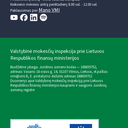
Kiekvieno mėnesio antrą penktadienį 8.00 val. - 12.00 val.
Mano VMI
Paklausimas per
Valstybinė mokesčių inspekcija prie Lietuvos
Respublikos finansų ministerijos
Biudžetinė įstaiga. Juridinio asmens kodas — 188659752,
adresas: Vasario 16-osios g. 14, 01107 Vilnius, Lietuva, el.paštas:
vmi@vmi.lt
, E. pristatymo dėžutės adresas 188659752
Duomenys apie Valstybinę mokesčių inspekciją prie Lietuvos
Respublikos finansų ministerijos kaupiami ir saugomi Juridinių
asmenų registre