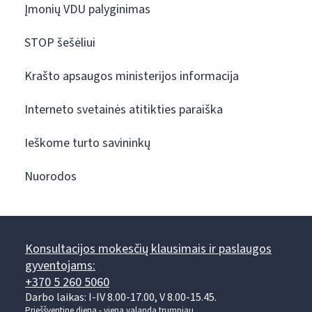
Įmonių VDU palyginimas
STOP šešėliui
Krašto apsaugos ministerijos informacija
Interneto svetainės atitikties paraiška
Ieškome turto savininkų
Nuorodos
Konsultacijos mokesčių klausimais ir paslaugos
gyventojams:
+370 5 260 5060
Darbo laikas: I-IV 8.00-17.00, V 8.00-15.45.
Prieššventinę dieną - viena valanda trumpiau.