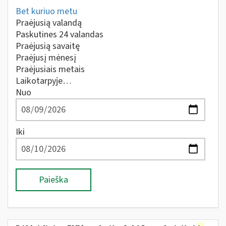
Bet kuriuo metu
Praėjusią valandą
Paskutines 24 valandas
Praėjusią savaitę
Praėjusį mėnesį
Praėjusiais metais
Laikotarpyje…
Nuo
Iki
Paieška