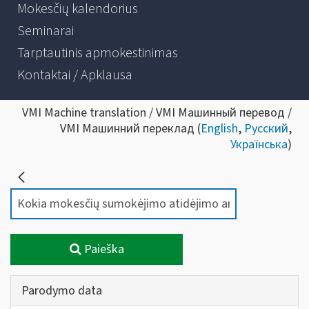
Mokesčių kalendorius
Seminarai
Tarptautinis apmokestinimas
Kontaktai / Apklausa
VMI Machine translation / VMI Машинный перевод /
VMI Машинний переклад (
English
,
Русский
,
Українська
)
Paieška
Parodymo data