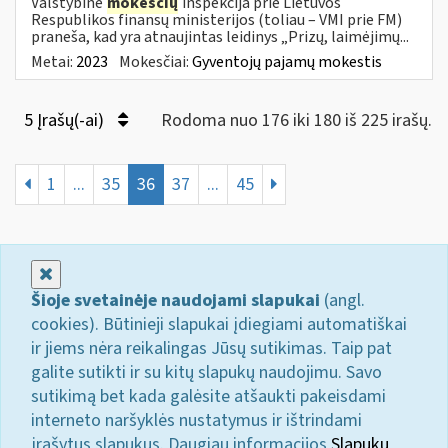
Valstybinė
mokesčių
inspekcija prie Lietuvos
Respublikos finansų ministerijos (toliau – VMI prie FM)
praneša, kad yra atnaujintas leidinys „Prizų, laimėjimų...
Metai:
2023
Mokesčiai:
Gyventojų pajamų mokestis
5 Įrašų(-ai)
Rodoma nuo 176 iki 180 iš 225 irašų.
1
...
35
36
37
...
45
Uždaryti
Šioje svetainėje naudojami slapukai
(angl.
cookies). Būtinieji slapukai įdiegiami automatiškai
ir jiems nėra reikalingas Jūsų sutikimas. Taip pat
galite sutikti ir su kitų slapukų naudojimu. Savo
sutikimą bet kada galėsite atšaukti pakeisdami
interneto naršyklės nustatymus ir ištrindami
įrašytus slapukus. Daugiau informacijos
Slapukų