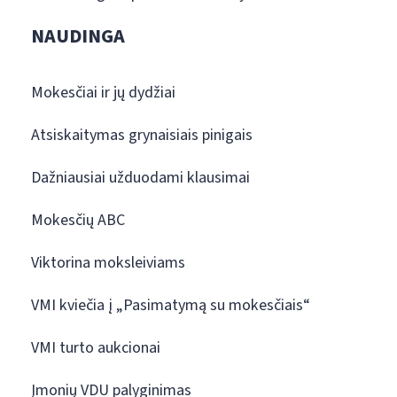
NAUDINGA
Mokesčiai ir jų dydžiai
Atsiskaitymas grynaisiais pinigais
Dažniausiai užduodami klausimai
Mokesčių ABC
Viktorina moksleiviams
VMI kviečia į „Pasimatymą su mokesčiais“
VMI turto aukcionai
Įmonių VDU palyginimas