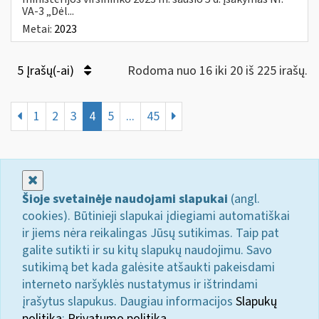
VA-3 „Dėl...
Metai:
2023
5 Įrašų(-ai)
Rodoma nuo 16 iki 20 iš 225 irašų.
1
2
3
4
5
...
45
Uždaryti
Šioje svetainėje naudojami slapukai
(angl.
cookies). Būtinieji slapukai įdiegiami automatiškai
ir jiems nėra reikalingas Jūsų sutikimas. Taip pat
galite sutikti ir su kitų slapukų naudojimu. Savo
sutikimą bet kada galėsite atšaukti pakeisdami
interneto naršyklės nustatymus ir ištrindami
įrašytus slapukus. Daugiau informacijos
Slapukų
politika
;
Privatumo politika.