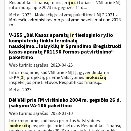
Respublikos finansų ministeri
jos
(toliau — VMI prie FM),
informuoja apie 2023 m. gegužės 11 d....
Metai:
2023
Mokesčių įstatymų pakeitimai:
MĮP 2021 »
Mokesčių administravimo įstatymo pakeitimai nuo 2023
m.
V-255 „Dėl Kasos aparatų
ir
tiesioginio ryšio
kompiuterių tinklo terminalų
naudojimo...taisyklių
ir
Sprendimo išregistruoti
kasos aparatą FR1156 formos patvirtinimo“
pakeitimo
Web turinio sąrašas
2023-04-25
Informuojame, kad VMI prie FM[1], įgyvendindama
i.EKA[
2
] projektą, priėmė Valstybinės
mokesčių
inspekcijos prie Lietuvos Respublikos finansų...
Metai:
2023
Dėl VMI prie FM viršininko 2004 m. gegužės 26 d.
įsakymo VA-106 pakeitimo
Web turinio sąrašas
2023-01-10
Informuojame, kad buvo priimtas Valstybinės
mokesčių
inspekcijos prie Lietuvos Respublikos finansų
ministerijos viršininko 2023 m. sausio 5 d. įsakymas Nr.