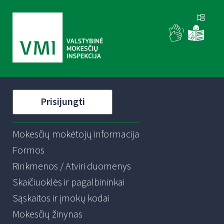
Prisijungti
Mokesčių mokėtojų informacija
Formos
Rinkmenos / Atviri duomenys
Skaičiuoklės ir pagalbininkai
Sąskaitos ir įmokų kodai
Mokesčių žinynas