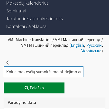
Mokesčių kalendorius
Seminarai
Tarptautinis apmokestinimas
Kontaktai / Apklausa
VMI Machine translation / VMI Машинный перевод /
VMI Машинний переклад (
English
,
Русский
,
Українська
)
Paieška
Parodymo data