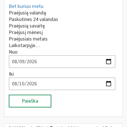
Bet kuriuo metu
Praėjusią valandą
Paskutines 24 valandas
Praėjusią savaitę
Praėjusį mėnesį
Praėjusiais metais
Laikotarpyje…
Nuo
Iki
Paieška