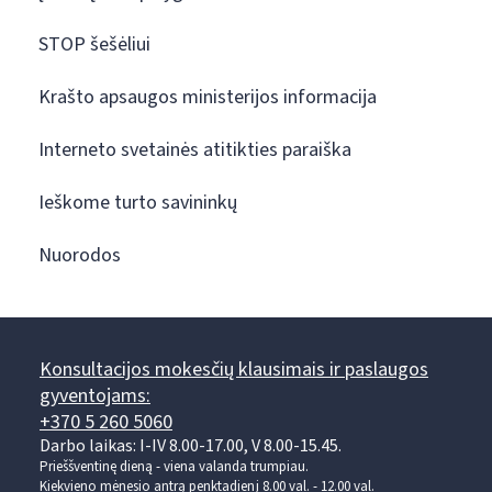
STOP šešėliui
Krašto apsaugos ministerijos informacija
Interneto svetainės atitikties paraiška
Ieškome turto savininkų
Nuorodos
Konsultacijos mokesčių klausimais ir paslaugos
gyventojams:
+370 5 260 5060
Darbo laikas: I-IV 8.00-17.00, V 8.00-15.45.
Prieššventinę dieną - viena valanda trumpiau.
Kiekvieno mėnesio antrą penktadienį 8.00 val. - 12.00 val.