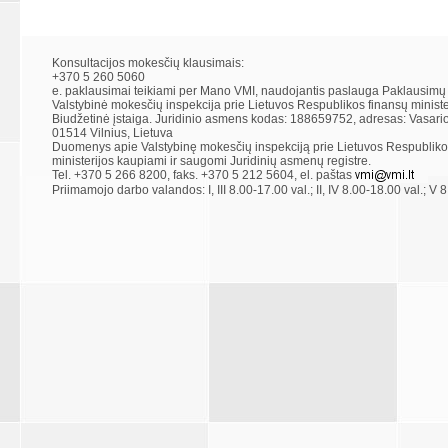
Konsultacijos mokesčių klausimais:
+370 5 260 5060
e. paklausimai teikiami per Mano VMI, naudojantis paslauga Paklausimų
Valstybinė mokesčių inspekcija prie Lietuvos Respublikos finansų ministe
Biudžetinė įstaiga. Juridinio asmens kodas: 188659752, adresas: Vasario
01514 Vilnius, Lietuva
Duomenys apie Valstybinę mokesčių inspekciją prie Lietuvos Respubliko
ministerijos kaupiami ir saugomi Juridinių asmenų registre.
Tel. +370 5 266 8200, faks. +370 5 212 5604, el. paštas
Priimamojo darbo valandos: I, III 8.00-17.00 val.; II, IV 8.00-18.00 val.; V 