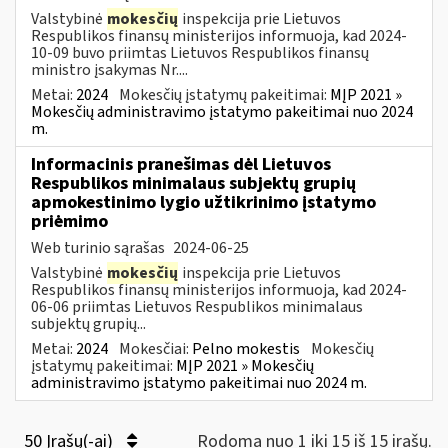
Valstybinė
mokesčių
inspekcija prie Lietuvos
Respublikos finansų ministerijos informuoja, kad 2024-
10-09 buvo priimtas Lietuvos Respublikos finansų
ministro įsakymas Nr....
Metai:
2024
Mokesčių įstatymų pakeitimai:
MĮP 2021 »
Mokesčių administravimo įstatymo pakeitimai nuo 2024
m.
Informacinis pranešimas dėl Lietuvos
Respublikos minimalaus subjektų grupių
apmokestinimo lygio užtikrinimo įstatymo
priėmimo
Web turinio sąrašas
2024-06-25
Valstybinė
mokesčių
inspekcija prie Lietuvos
Respublikos finansų ministerijos informuoja, kad 2024-
06-06 priimtas Lietuvos Respublikos minimalaus
subjektų grupių...
Metai:
2024
Mokesčiai:
Pelno mokestis
Mokesčių
įstatymų pakeitimai:
MĮP 2021 » Mokesčių
administravimo įstatymo pakeitimai nuo 2024 m.
50 Įrašų(-ai)
Rodoma nuo 1 iki 15 iš 15 irašų.