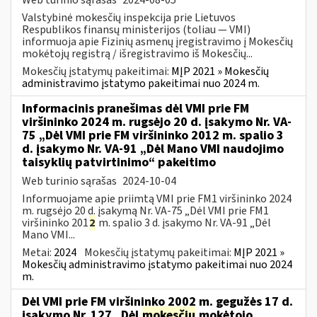
Valstybinė mokesčių inspekcija prie Lietuvos
Respublikos finansų ministerijos (toliau — VMI)
informuoja apie Fizinių asmenų įregistravimo į Mokesčių
mokėtojų registrą / išregistravimo iš Mokesčių...
Mokesčių įstatymų pakeitimai:
MĮP 2021 » Mokesčių
administravimo įstatymo pakeitimai nuo 2024 m.
Informacinis pranešimas dėl VMI prie FM
viršininko 2024 m. rugsėjo 20 d. įsakymo Nr. VA-
75 „Dėl VMI prie FM viršininko 2012 m. spalio 3
d. įsakymo Nr. VA-91 „Dėl Mano VMI naudojimo
taisyklių patvirtinimo“ pakeitimo
Web turinio sąrašas
2024-10-04
Informuojame apie priimtą VMI prie FM1 viršininko 2024
m. rugsėjo 20 d. įsakymą Nr. VA-75 „Dėl VMI prie FM1
viršininko 201
2
m. spalio 3 d. įsakymo Nr. VA-91 „Dėl
Mano VMI...
Metai:
2024
Mokesčių įstatymų pakeitimai:
MĮP 2021 »
Mokesčių administravimo įstatymo pakeitimai nuo 2024
m.
Dėl VMI prie FM viršininko 2002 m. gegužės 17 d.
įsakymo Nr. 127 „Dėl
mokesčių
mokėtojo