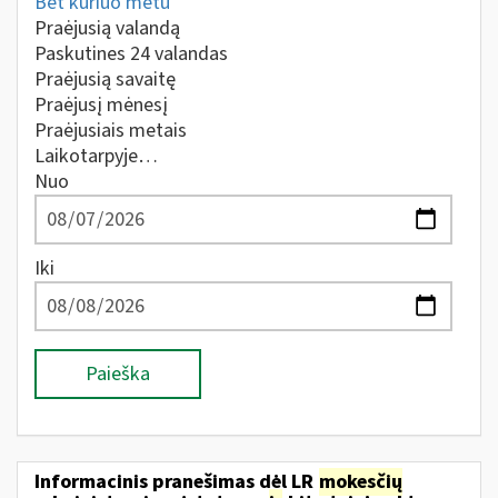
Bet kuriuo metu
Praėjusią valandą
Paskutines 24 valandas
Praėjusią savaitę
Praėjusį mėnesį
Praėjusiais metais
Laikotarpyje…
Nuo
Iki
Paieška
Informacinis pranešimas dėl LR
mokesčių