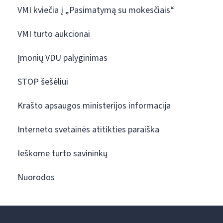
VMI kviečia į „Pasimatymą su mokesčiais“
VMI turto aukcionai
Įmonių VDU palyginimas
STOP šešėliui
Krašto apsaugos ministerijos informacija
Interneto svetainės atitikties paraiška
Ieškome turto savininkų
Nuorodos