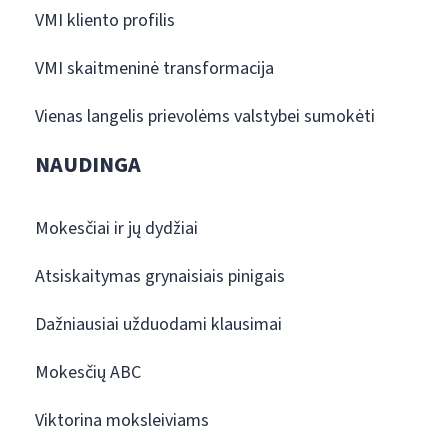
VMI kliento profilis
VMI skaitmeninė transformacija
Vienas langelis prievolėms valstybei sumokėti
NAUDINGA
Mokesčiai ir jų dydžiai
Atsiskaitymas grynaisiais pinigais
Dažniausiai užduodami klausimai
Mokesčių ABC
Viktorina moksleiviams