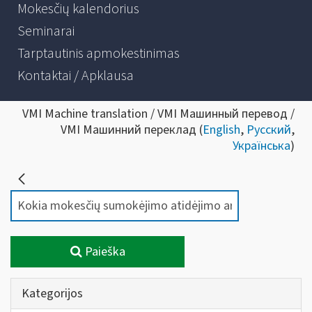
Mokesčių kalendorius
Seminarai
Tarptautinis apmokestinimas
Kontaktai / Apklausa
VMI Machine translation / VMI Машинный перевод /
VMI Машинний переклад (
English
,
Русский
,
Українська
)
Paieška
Kategorijos