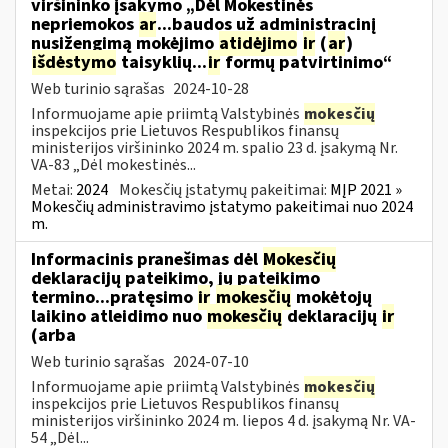
viršininko įsakymo „Dėl Mokestinės
nepriemokos
ar
...baudos už administracinį
nusižengimą mokėjimo
atidėjimo
ir
(
ar
)
išdėstymo
taisyklių...
ir
formų patvirtinimo“
Web turinio sąrašas
2024-10-28
Informuojame apie priimtą Valstybinės
mokesčių
inspekcijos prie Lietuvos Respublikos finansų
ministerijos viršininko 2024 m. spalio 23 d. įsakymą Nr.
VA-83 „Dėl mokestinės...
Metai:
2024
Mokesčių įstatymų pakeitimai:
MĮP 2021 »
Mokesčių administravimo įstatymo pakeitimai nuo 2024
m.
Informacinis pranešimas dėl
Mokesčių
deklaracijų pateikimo, jų pateikimo
termino...pratęsimo
ir
mokesčių
mokėtojų
laikino atleidimo nuo
mokesčių
deklaracijų
ir
(arba
Web turinio sąrašas
2024-07-10
Informuojame apie priimtą Valstybinės
mokesčių
inspekcijos prie Lietuvos Respublikos finansų
ministerijos viršininko 2024 m. liepos 4 d. įsakymą Nr. VA-
54 „Dėl...