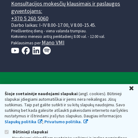
Konsultacijos mokesčių klausimais ir paslaugos
gyventojams:
+370 5 260 5060
Darbo laikas: I-IV 8.00-17.00, V 8.00-15.45.
Prieššventinę dieną - viena valanda trumpiau.
Kiekvieno mėnesio antrą penktadienį 8.00 val. - 12.00 val.
Mano VMI
Paklausimas per
Valstybinė mokesčių inspekcija prie Lietuvos
U
Respublikos finansų ministerijos
Šioje svetainėje naudojami slapukai
(angl. cookies). Būtinieji
slapukai įdiegiami automatiškai ir jiems nėra reikalingas Jūsų
Biudžetinė įstaiga. Juridinio asmens kodas — 188659752,
sutikimas. Taip pat galite sutikti ir su kitų slapukų naudojimu. Savo
adresas: Vasario 16-osios g. 14, 01107 Vilnius, Lietuva, el.paštas:
sutikimą bet kada galėsite atšaukti pakeisdami interneto naršyklės
vmi@vmi.lt
, E. pristatymo dėžutės adresas 188659752
nustatymus ir ištrindami įrašytus slapukus. Daugiau informacijos
Duomenys apie Valstybinę mokesčių inspekciją prie Lietuvos
Slapukų politika
;
Privatumo politika.
Respublikos finansų ministerijos kaupiami ir saugomi Juridinių
asmenų registre
Būtinieji slapukai