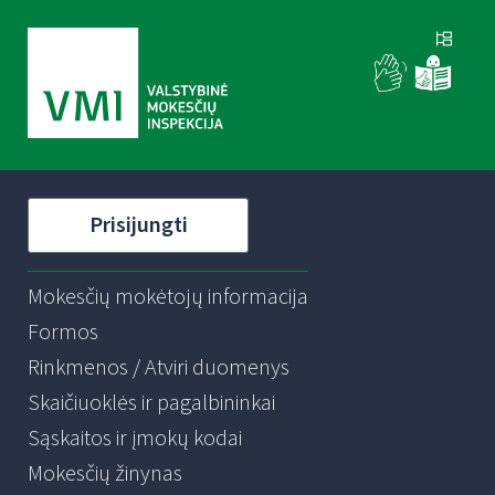
Prisijungti
Mokesčių mokėtojų informacija
Formos
Rinkmenos / Atviri duomenys
Skaičiuoklės ir pagalbininkai
Sąskaitos ir įmokų kodai
Mokesčių žinynas