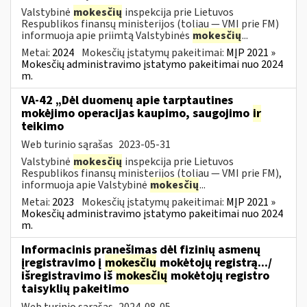
Valstybinė
mokesčių
inspekcija prie Lietuvos
Respublikos finansų ministerijos (toliau ― VMI prie FM)
informuoja apie priimtą Valstybinės
mokesčių
...
Metai:
2024
Mokesčių įstatymų pakeitimai:
MĮP 2021 »
Mokesčių administravimo įstatymo pakeitimai nuo 2024
m.
VA-42 „Dėl duomenų apie tarptautines
mokėjimo operacijas kaupimo, saugojimo
ir
teikimo
Web turinio sąrašas
2023-05-31
Valstybinė
mokesčių
inspekcija prie Lietuvos
Respublikos finansų ministerijos (toliau ― VMI prie FM),
informuoja apie Valstybinė
mokesčių
...
Metai:
2023
Mokesčių įstatymų pakeitimai:
MĮP 2021 »
Mokesčių administravimo įstatymo pakeitimai nuo 2024
m.
Informacinis pranešimas dėl fizinių asmenų
įregistravimo į
mokesčių
mokėtojų registrą.../
išregistravimo iš
mokesčių
mokėtojų registro
taisyklių pakeitimo
Web turinio sąrašas
2024-08-05