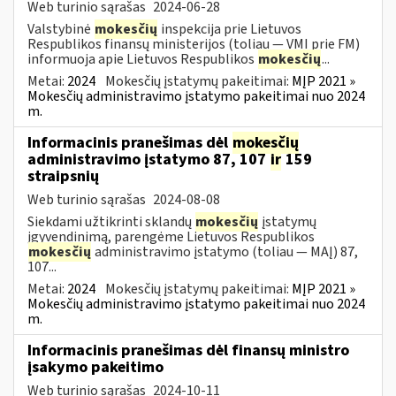
Web turinio sąrašas
2024-06-28
Valstybinė
mokesčių
inspekcija prie Lietuvos
Respublikos finansų ministerijos (toliau — VMI prie FM)
informuoja apie Lietuvos Respublikos
mokesčių
...
Metai:
2024
Mokesčių įstatymų pakeitimai:
MĮP 2021 »
Mokesčių administravimo įstatymo pakeitimai nuo 2024
m.
Informacinis pranešimas dėl
mokesčių
administravimo įstatymo 87, 107
ir
159
straipsnių
Web turinio sąrašas
2024-08-08
Siekdami užtikrinti sklandų
mokesčių
įstatymų
įgyvendinimą, parengėme Lietuvos Respublikos
mokesčių
administravimo įstatymo (toliau — MAĮ) 87,
107...
Metai:
2024
Mokesčių įstatymų pakeitimai:
MĮP 2021 »
Mokesčių administravimo įstatymo pakeitimai nuo 2024
m.
Informacinis pranešimas dėl finansų ministro
įsakymo pakeitimo
Web turinio sąrašas
2024-10-11