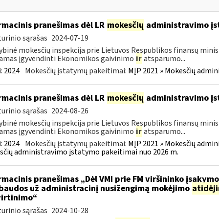
rmacinis pranešimas dėl LR
mokesčių
administravimo į
urinio sąrašas
2024-07-19
ybinė mokesčių inspekcija prie Lietuvos Respublikos finansų minist
amas įgyvendinti Ekonomikos gaivinimo
ir
atsparumo...
:
2024
Mokesčių įstatymų pakeitimai:
MĮP 2021 » Mokesčių admin
rmacinis pranešimas dėl LR
mokesčių
administravimo į
urinio sąrašas
2024-08-26
ybinė mokesčių inspekcija prie Lietuvos Respublikos finansų minist
amas įgyvendinti Ekonomikos gaivinimo
ir
atsparumo...
:
2024
Mokesčių įstatymų pakeitimai:
MĮP 2021 » Mokesčių admin
čių administravimo įstatymo pakeitimai nuo 2026 m.
rmacinis pranešimas „Dėl VMI prie FM viršininko įsakym
.baudos už administracinį nusižengimą mokėjimo
atidėj
irtinimo“
urinio sąrašas
2024-10-28