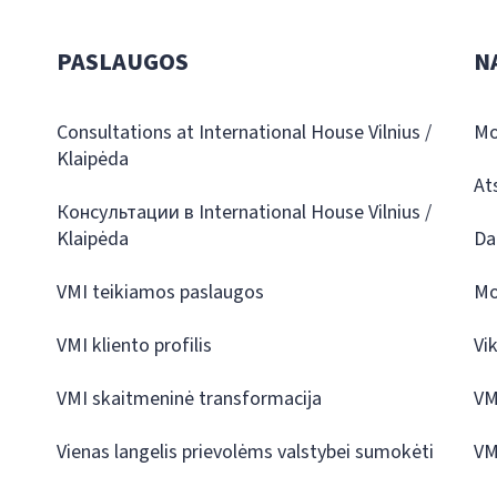
PASLAUGOS
N
Consultations at International House Vilnius /
Mo
Klaipėda
At
Консультации в International House Vilnius /
Klaipėda
Da
VMI teikiamos paslaugos
Mo
VMI kliento profilis
Vi
VMI skaitmeninė transformacija
VM
Vienas langelis prievolėms valstybei sumokėti
VM