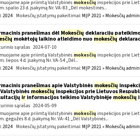
muojame apie priimtą Valstybinės
mokesčių
inspekcijos prie Lie
m. spalio 23 d. įsakymą Nr. VA-83 „Dėl mokestinės...
:
2024
Mokesčių įstatymų pakeitimai:
MĮP 2021 » Mokesčių admin
rmacinis pranešimas dėl
Mokesčių
deklaracijų pateikimo
esčių
mokėtojų laikino atleidimo nuo
mokesčių
deklarac
urinio sąrašas
2024-07-10
muojame apie priimtą Valstybinės
mokesčių
inspekcijos prie Lie
m. liepos 4 d. įsakymą Nr. VA-54 „Dėl...
:
2024
Mokesčių įstatymų pakeitimai:
MĮP 2021 » Mokesčių admin
rmacinis pranešimas apie Valstybinės
mokesčių
inspekci
 Valstybinės
mokesčių
inspekcijos prie Lietuvos Respubli
ultacijų
ir
informacijos teikimo Valstybinėje
mokesčių
i
urinio sąrašas
2024-05-09
muojame apie priimtą Valstybinės
mokesčių
inspekcijos prie Lie
m. gegužės 8 d. įsakymą Nr. VA-41 „Dėl Valstybinės...
:
2024
Mokesčių įstatymų pakeitimai:
MĮP 2021 » Mokesčių admin