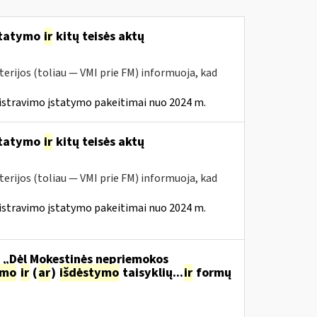
statymo
ir
kitų teisės aktų
erijos (toliau — VMI prie FM) informuoja, kad
istravimo įstatymo pakeitimai nuo 2024 m.
statymo
ir
kitų teisės aktų
erijos (toliau — VMI prie FM) informuoja, kad
istravimo įstatymo pakeitimai nuo 2024 m.
o „Dėl Mokestinės nepriemokos
imo
ir
(
ar
)
išdėstymo
taisyklių...
ir
formų