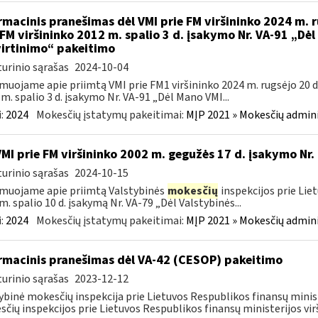
rmacinis pranešimas dėl VMI prie FM viršininko 2024 m. r
 FM viršininko 2012 m. spalio 3 d. įsakymo Nr. VA-91 „Dė
irtinimo“ pakeitimo
urinio sąrašas
2024-10-04
muojame apie priimtą VMI prie FM1 viršininko 2024 m. rugsėjo 20 d.
m. spalio 3 d. įsakymo Nr. VA-91 „Dėl Mano VMI...
:
2024
Mokesčių įstatymų pakeitimai:
MĮP 2021 » Mokesčių admin
VMI prie FM viršininko 2002 m. gegužės 17 d. įsakymo Nr.
urinio sąrašas
2024-10-15
muojame apie priimtą Valstybinės
mokesčių
inspekcijos prie Lie
m. spalio 10 d. įsakymą Nr. VA-79 „Dėl Valstybinės...
:
2024
Mokesčių įstatymų pakeitimai:
MĮP 2021 » Mokesčių admin
rmacinis pranešimas dėl VA-42 (CESOP) pakeitimo
urinio sąrašas
2023-12-12
ybinė mokesčių inspekcija prie Lietuvos Respublikos finansų minis
čių inspekcijos prie Lietuvos Respublikos finansų ministerijos virš