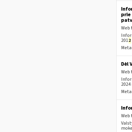
Info
prie
patv
Web t
Infor
201
2
Metai
Dėl 
Web t
Infor
2024 
Metai
Info
Web t
Valst
mokes