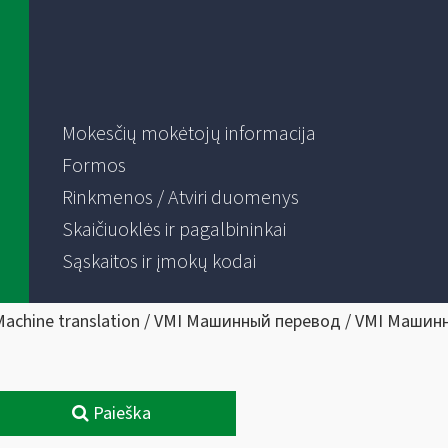
Mokesčių mokėtojų informacija
Formos
Rinkmenos / Atviri duomenys
Skaičiuoklės ir pagalbininkai
Sąskaitos ir įmokų kodai
Machine translation / VMI Машинный перевод / VMI Машин
Paieška