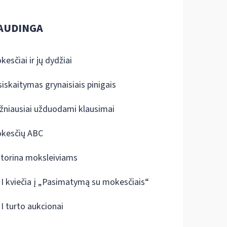
AUDINGA
kesčiai ir jų dydžiai
siskaitymas grynaisiais pinigais
žniausiai užduodami klausimai
kesčių ABC
ktorina moksleiviams
I kviečia į „Pasimatymą su mokesčiais“
I turto aukcionai