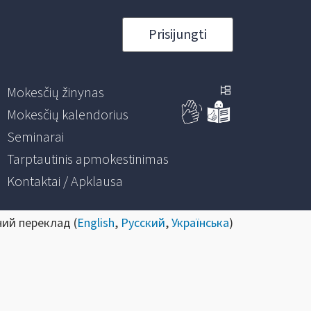
Prisijungti
Mokesčių žinynas
Mokesčių kalendorius
Seminarai
Tarptautinis apmokestinimas
Kontaktai / Apklausa
ний переклад (
English
,
Русский
,
Українська
)