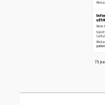
Metai
Info
užti
Web t
Valst
Lietu
Metai
pakei
75 Įra