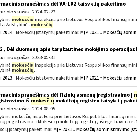
rmacinis pranešimas dėl VA-102 taisyklių pakeitimo
urinio sąrašas
2024-02-22
ybinė
mokesčių
inspekcija prie Lietuvos Respublikos finansų mini
tą Valstybinės
mokesčių
...
:
2024
Mokesčių įstatymų pakeitimai:
MĮP 2021 » Mokesčių admin
2 „Dėl duomenų apie tarptautines mokėjimo operacijas
urinio sąrašas
2023-05-31
ybinė
mokesčių
inspekcija prie Lietuvos Respublikos finansų mini
ybinė
mokesčių
...
:
2023
Mokesčių įstatymų pakeitimai:
MĮP 2021 » Mokesčių admin
rmacinis pranešimas dėl fizinių asmenų įregistravimo į
m
gistravimo iš
mokesčių
mokėtojų registro taisyklių pake
urinio sąrašas
2024-08-05
ybinė mokesčių inspekcija prie Lietuvos Respublikos finansų minist
ų įregistravimo į Mokesčių mokėtojų registrą / išregistravimo iš M
čių įstatymų pakeitimai:
MĮP 2021 » Mokesčių administravimo įs