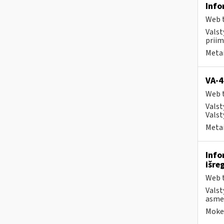
Info
Web t
Valst
priim
Metai
VA-4
Web t
Valst
Valst
Metai
Info
išre
Web t
Valst
asmen
Mokes