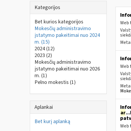
Kategorijos
Info
Bet kurios kategorijos
Web t
Mokesčių administravimo
Valst
įstatymo pakeitimai nuo 2024
siekd
m.
(15)
Metai
2024
(12)
2023
(2)
Info
Mokesčių administravimo
Web t
įstatymo pakeitimai nuo 2026
Valst
m.
(1)
siekd
Pelno mokestis
(1)
Metai
Mokes
Aplankai
Info
ar
..
patv
Bet kurį aplanką
Web t