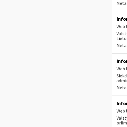
Metai
Info
Web t
Valst
Lietu
Metai
Info
Web t
Siekd
admin
Metai
Info
Web t
Valst
priim