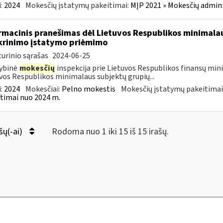
:
2024
Mokesčių įstatymų pakeitimai:
MĮP 2021 » Mokesčių admin
rmacinis pranešimas dėl Lietuvos Respublikos minimala
krinimo įstatymo priėmimo
urinio sąrašas
2024-06-25
ybinė
mokesčių
inspekcija prie Lietuvos Respublikos finansų min
vos Respublikos minimalaus subjektų grupių...
:
2024
Mokesčiai:
Pelno mokestis
Mokesčių įstatymų pakeitimai
timai nuo 2024 m.
šų(-ai)
Rodoma nuo 1 iki 15 iš 15 irašų.