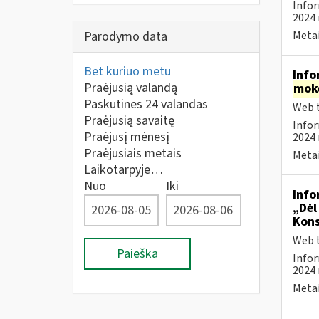
Infor
2024 
Parodymo data
Metai
Bet kuriuo metu
Info
Praėjusią valandą
mok
Paskutines 24 valandas
Web t
Praėjusią savaitę
Infor
Praėjusį mėnesį
2024 
Praėjusiais metais
Metai
Laikotarpyje…
Nuo
Iki
Info
„Dėl
Kons
Web t
Paieška
Infor
2024 
Metai