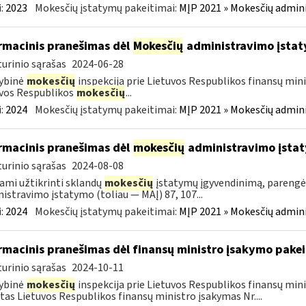
:
2023
Mokesčių įstatymų pakeitimai:
MĮP 2021 » Mokesčių admin
rmacinis pranešimas dėl
Mokesčių
administravimo įstat
urinio sąrašas
2024-06-28
ybinė
mokesčių
inspekcija prie Lietuvos Respublikos finansų mini
vos Respublikos
mokesčių
...
:
2024
Mokesčių įstatymų pakeitimai:
MĮP 2021 » Mokesčių admin
rmacinis pranešimas dėl
mokesčių
administravimo įsta
urinio sąrašas
2024-08-08
ami užtikrinti sklandų
mokesčių
įstatymų įgyvendinimą, pareng
istravimo įstatymo (toliau — MAĮ) 87, 107...
:
2024
Mokesčių įstatymų pakeitimai:
MĮP 2021 » Mokesčių admin
rmacinis pranešimas dėl finansų ministro įsakymo pake
urinio sąrašas
2024-10-11
ybinė
mokesčių
inspekcija prie Lietuvos Respublikos finansų min
tas Lietuvos Respublikos finansų ministro įsakymas Nr....