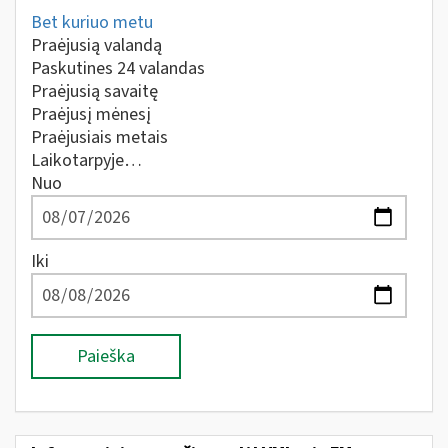
Bet kuriuo metu
Praėjusią valandą
Paskutines 24 valandas
Praėjusią savaitę
Praėjusį mėnesį
Praėjusiais metais
Laikotarpyje…
Nuo
Iki
Paieška