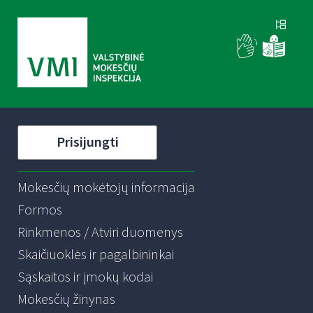
Prisijungti
Mokesčių mokėtojų informacija
Formos
Rinkmenos / Atviri duomenys
Skaičiuoklės ir pagalbininkai
Sąskaitos ir įmokų kodai
Mokesčių žinynas