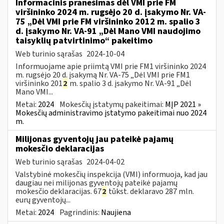
Informacinis pranešimas dėl VMI prie FM
viršininko 2024 m. rugsėjo 20 d. įsakymo Nr. VA-
75 „Dėl VMI prie FM viršininko 2012 m. spalio 3
d. įsakymo Nr. VA-91 „Dėl Mano VMI naudojimo
taisyklių patvirtinimo“ pakeitimo
Web turinio sąrašas
2024-10-04
Informuojame apie priimtą VMI prie FM1 viršininko 2024
m. rugsėjo 20 d. įsakymą Nr. VA-75 „Dėl VMI prie FM1
viršininko 201
2
m. spalio 3 d. įsakymo Nr. VA-91 „Dėl
Mano VMI...
Metai:
2024
Mokesčių įstatymų pakeitimai:
MĮP 2021 »
Mokesčių administravimo įstatymo pakeitimai nuo 2024
m.
Milijonas gyventojų jau pateikė pajamų
mokesčio deklaracijas
Web turinio sąrašas
2024-04-02
Valstybinė mokesčių inspekcija (VMI) informuoja, kad jau
daugiau nei milijonas gyventojų pateikė pajamų
mokesčio deklaracijas. 67
2
tūkst. deklaravo 287 mln.
eurų gyventojų...
Metai:
2024
Pagrindinis:
Naujiena