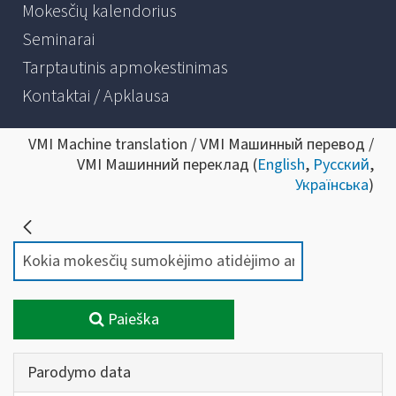
Mokesčių kalendorius
Seminarai
Tarptautinis apmokestinimas
Kontaktai / Apklausa
VMI Machine translation / VMI Машинный перевод /
VMI Машинний переклад (
English
,
Русский
,
Українська
)
Paieška
Parodymo data