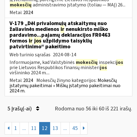
mokesčių
administravimo įstatymo (toliau — MAĮ) 26...
Metai:
2024
V-179 „Dėl privalomųjų atskaitymų nuo
žaliavinės medienos
ir
nenukirsto miško
pardavimo...pajamų deklaracijos FR0463
formos
ir
jos
užpildymo taisyklių
patvirtinimo“ pakeitimo
Web turinio sąrašas
2024-08-14
Informuojame, kad Valstybinės
mokesčių
inspekci
jos
prie Lietuvos Respublikos finansų ministeri
jos
viršininko 2024 m....
Metai:
2024
Mokesčių žinyno kategorijos:
Mokesčių
įstatymų pakeitimai » Miškų įstatymo pakeitimai nuo
2024 m.
5 Įrašų(-ai)
Rodoma nuo 56 iki 60 iš 221 irašų.
1
...
11
12
13
...
45