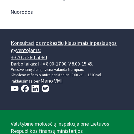
Nuorodos
Konsultacijos mokesčių klausimais ir paslaugos
gyventojams:
+370 5 260 5060
Darbo laikas: I-IV 8.00-17.00, V 8.00-15.45.
Prieššventinę dieną - viena valanda trumpiau.
Kiekvieno mėnesio antrą penktadienį 8.00 val. - 12.00 val.
Mano VMI
Paklausimas per
Valstybinė mokesčių inspekcija prie Lietuvos
Respublikos finansų ministerijos