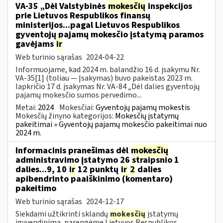
VA-35 „Dėl Valstybinės
mokesčių
inspekcijos
prie Lietuvos Respublikos finansų
ministerijos...pagal Lietuvos Respublikos
gyventojų pajamų mokesčio įstatymą paramos
gavėjams
ir
Web turinio sąrašas
2024-04-22
Informuojame, kad 2024 m. balandžio 16 d. įsakymu Nr.
VA-35[1] (toliau — Įsakymas) buvo pakeistas 2023 m.
lapkričio 17 d. įsakymas Nr. VA-84 „Dėl dalies gyventojų
pajamų mokesčio sumos pervedimo...
Metai:
2024
Mokesčiai:
Gyventojų pajamų mokestis
Mokesčių žinyno kategorijos:
Mokesčių įstatymų
pakeitimai » Gyventojų pajamų mokesčio pakeitimai nuo
2024 m.
Informacinis pranešimas dėl
mokesčių
administravimo įstatymo 26 straipsnio 1
dalies...9, 10
ir
12 punktų
ir
2
dalies
apibendrinto paaiškinimo (komentaro)
pakeitimo
Web turinio sąrašas
2024-12-17
Siekdami užtikrinti sklandų
mokesčių
įstatymų
įgyvendinimą, parengėme Lietuvos Respublikos