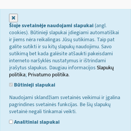
Uždaryti
Šioje svetainėje naudojami slapukai
(angl.
cookies). Būtinieji slapukai įdiegiami automatiškai
ir jiems nėra reikalingas Jūsų sutikimas. Taip pat
galite sutikti ir su kitų slapukų naudojimu. Savo
sutikimą bet kada galėsite atšaukti pakeisdami
interneto naršyklės nustatymus ir ištrindami
įrašytus slapukus. Daugiau informacijos
Slapukų
politika
;
Privatumo politika.
Būtinieji slapukai
Naudojami sklandžiam svetainės veikimui ir įgalina
pagrindines svetainės funkcijas. Be šių slapukų
svetainė negali tinkamai veikti.
Analitiniai slapukai