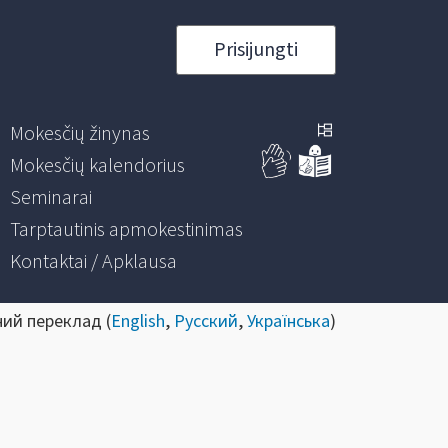
Prisijungti
Mokesčių žinynas
Mokesčių kalendorius
Seminarai
Tarptautinis apmokestinimas
Kontaktai / Apklausa
ний переклад (
English
,
Русский
,
Українська
)