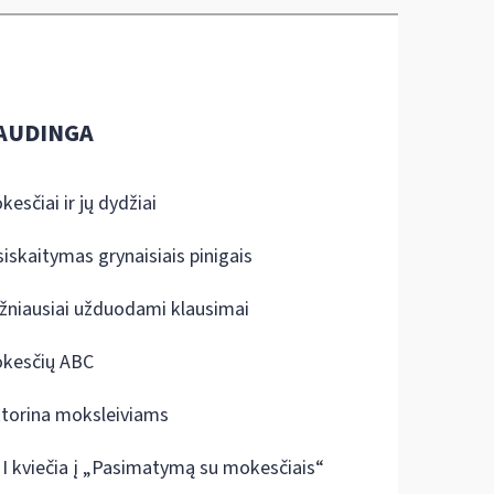
AUDINGA
kesčiai ir jų dydžiai
siskaitymas grynaisiais pinigais
žniausiai užduodami klausimai
kesčių ABC
ktorina moksleiviams
I kviečia į „Pasimatymą su mokesčiais“