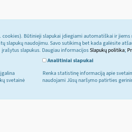
. cookies). Būtinieji slapukai įdiegiami automatiškai ir jiems
u kitų slapukų naudojimu. Savo sutikimą bet kada galėsite atš
i įrašytus slapukus. Daugiau informacijos
Slapukų politika
;
Pr
Analitiniai slapukai
įgalina
Renka statistinę informaciją apie svetai
ukų svetainė
naudojami Jūsų naršymo patirties gerini