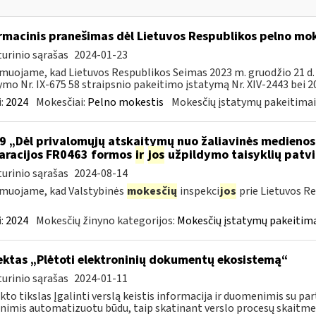
rmacinis pranešimas dėl Lietuvos Respublikos pelno mo
urinio sąrašas
2024-01-23
muojame, kad Lietuvos Respublikos Seimas 2023 m. gruodžio 21 d
ymo Nr. IX-675 58 straipsnio pakeitimo įstatymą Nr. XIV-2443 bei 20
:
2024
Mokesčiai:
Pelno mokestis
Mokesčių įstatymų pakeitimai
9 „Dėl privalomųjų atskaitymų nuo žaliavinės medieno
aracijos FR0463 formos
ir
jos
užpildymo taisyklių patvi
urinio sąrašas
2024-08-14
muojame, kad Valstybinės
mokesčių
inspekci
jos
prie Lietuvos Re
:
2024
Mokesčių žinyno kategorijos:
Mokesčių įstatymų pakeitima
ektas „Plėtoti elektroninių dokumentų ekosistemą“
urinio sąrašas
2024-01-11
kto tikslas Įgalinti verslą keistis informacija ir duomenimis su part
imis automatizuotu būdu, taip skatinant verslo procesų skaitmen