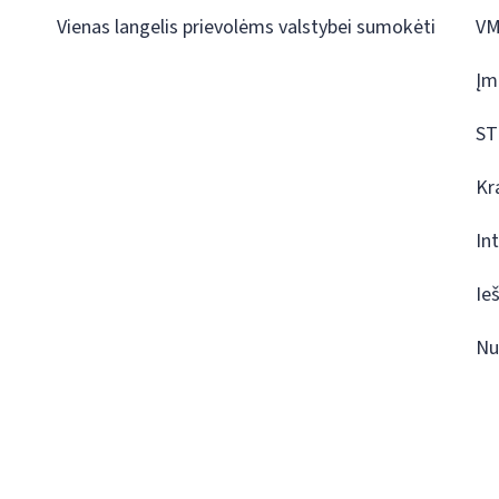
Vienas langelis prievolėms valstybei sumokėti
VM
Įm
ST
Kr
In
Ie
Nu