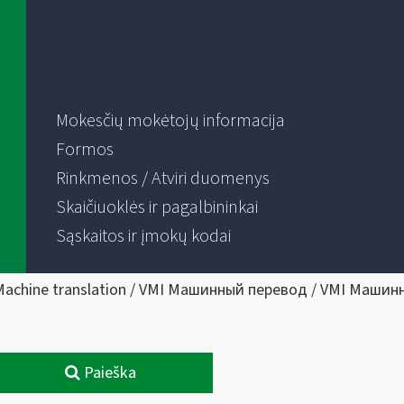
Mokesčių mokėtojų informacija
Formos
Rinkmenos / Atviri duomenys
Skaičiuoklės ir pagalbininkai
Sąskaitos ir įmokų kodai
Machine translation / VMI Машинный перевод / VMI Машин
Paieška