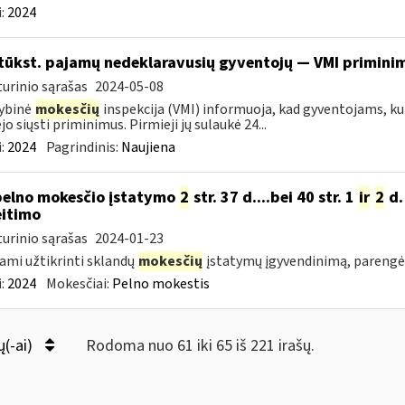
:
2024
tūkst. pajamų nedeklaravusių gyventojų — VMI priminim
urinio sąrašas
2024-05-08
ybinė
mokesčių
inspekcija (VMI) informuoja, kad gyventojams, kur
jo siųsti priminimus. Pirmieji jų sulaukė 24...
:
2024
Pagrindinis:
Naujiena
pelno mokesčio įstatymo
2
str. 37 d....bei 40 str. 1
ir
2
d.
itimo
urinio sąrašas
2024-01-23
ami užtikrinti sklandų
mokesčių
įstatymų įgyvendinimą, pareng
:
2024
Mokesčiai:
Pelno mokestis
ų(-ai)
Rodoma nuo 61 iki 65 iš 221 irašų.