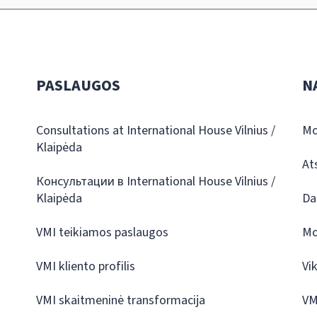
PASLAUGOS
N
Consultations at International House Vilnius /
Mo
Klaipėda
At
Консультации в International House Vilnius /
Klaipėda
Da
VMI teikiamos paslaugos
Mo
VMI kliento profilis
Vi
VMI skaitmeninė transformacija
VM