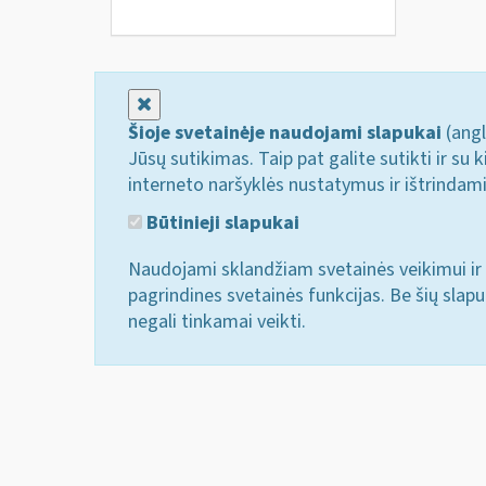
Uždaryti
Šioje svetainėje naudojami slapukai
(angl
Jūsų sutikimas. Taip pat galite sutikti ir s
interneto naršyklės nustatymus ir ištrindam
Būtinieji slapukai
Naudojami sklandžiam svetainės veikimui ir 
pagrindines svetainės funkcijas. Be šių slap
negali tinkamai veikti.