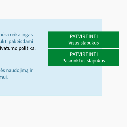
 nėra reikalingas
PATVIRTINTI
aukti pakeisdami
Visus slapukus
ivatumo politika.
PATVIRTINTI
Pasirinktus slapukus
nės naudojimą ir
mui.