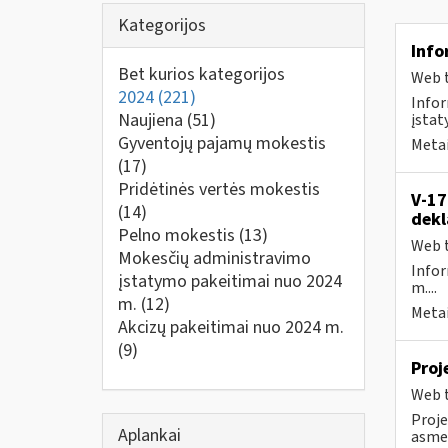
Kategorijos
Info
Bet kurios kategorijos
Web t
2024
(221)
Infor
Naujiena
(51)
įstat
Gyventojų pajamų mokestis
Metai
(17)
Pridėtinės vertės mokestis
V-17
(14)
dekl
Pelno mokestis
(13)
Web t
Mokesčių administravimo
Infor
įstatymo pakeitimai nuo 2024
m....
m.
(12)
Metai
Akcizų pakeitimai nuo 2024 m.
(9)
Proj
Web t
Proje
Aplankai
asmen