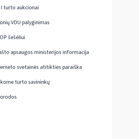
I turto aukcionai
onių VDU palyginimas
OP šešėliui
ašto apsaugos ministerijos informacija
terneto svetainės atitikties paraiška
škome turto savininkų
orodos