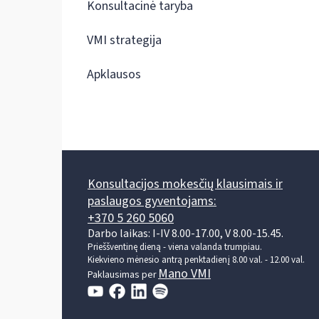
Konsultacinė taryba
VMI strategija
Apklausos
Konsultacijos mokesčių klausimais ir
paslaugos gyventojams:
+370 5 260 5060
Darbo laikas: I-IV 8.00-17.00, V 8.00-15.45.
Prieššventinę dieną - viena valanda trumpiau.
Kiekvieno mėnesio antrą penktadienį 8.00 val. - 12.00 val.
Mano VMI
Paklausimas per