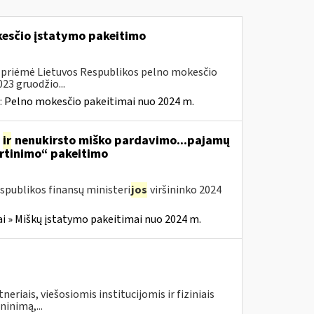
kesčio įstatymo pakeitimo
. priėmė Lietuvos Respublikos pelno mokesčio
23 gruodžio...
:
Pelno mokesčio pakeitimai nuo 2024 m.
s
ir
nenukirsto miško pardavimo...pajamų
rtinimo“ pakeitimo
spublikos finansų ministeri
jos
viršininko 2024
i » Miškų įstatymo pakeitimai nuo 2024 m.
neriais, viešosiomis institucijomis ir fiziniais
inimą,...