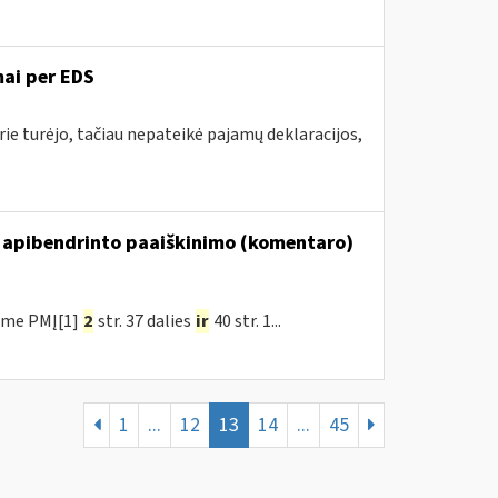
ai per EDS
ie turėjo, tačiau nepateikė pajamų deklaracijos,
 apibendrinto paaiškinimo (komentaro)
ėme PMĮ[1]
2
str. 37 dalies
ir
40 str. 1...
1
...
12
13
14
...
45