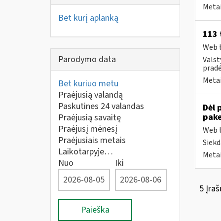
Metai
Bet kurį aplanką
113 
Web t
Parodymo data
Valst
pradė
Metai
Bet kuriuo metu
Praėjusią valandą
Paskutines 24 valandas
Dėl 
pake
Praėjusią savaitę
Praėjusį mėnesį
Web t
Praėjusiais metais
Siekd
Laikotarpyje…
Metai
Nuo
Iki
5 Įraš
Paieška