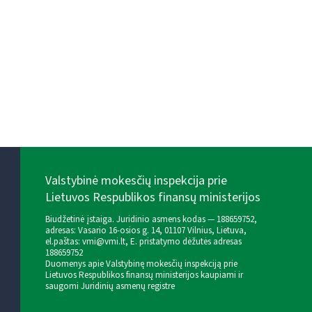
Valstybinė mokesčių inspekcija prie
Lietuvos Respublikos finansų ministerijos
Biudžetinė įstaiga. Juridinio asmens kodas — 188659752,
adresas: Vasario 16-osios g. 14, 01107 Vilnius, Lietuva,
el.paštas:
vmi@vmi.lt
, E. pristatymo dėžutės adresas
188659752
Duomenys apie Valstybinę mokesčių inspekciją prie
Lietuvos Respublikos finansų ministerijos kaupiami ir
saugomi Juridinių asmenų registre