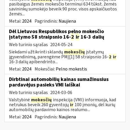
pasibaigus žemės mokesčio terminui 634 tūkst. žemės
savininkų sumokėjo beveik 90 proc. visos apskaičiuotos
žemės...
Metai:
2024
Pagrindinis:
Naujiena
Dėl Lietuvos Respublikos pelno mokesčio
įstatymo 58 straipsnio 16-
2
ir
16-3 dalių
Web turinio sąrašas
2024-05-24
Siekdami užtikrinti sklandų
mokesčių
įstatymų
įgyvendinimą, parengėme PMĮ[1] 58 straipsnio 16-
2
ir
16-3 dalių apibendrinto...
Metai:
2024
Mokesčiai:
Pelno mokestis
Dirbtinai automobilių kainas sumažinusius
pardavėjus pasieks VMI laiškai
Web turinio sąrašas
2024-03-06
Valstybinė
mokesčių
inspekcija (VMI) informuoja, kad
netrukus beveik 260 gyventojų
ir
100 įmonių, dėl kurių
automobilių pardavimo kainos realumo...
Metai:
2024
Pagrindinis:
Naujiena