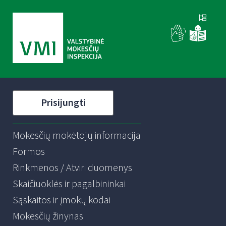
Prisijungti
Mokesčių mokėtojų informacija
Formos
Rinkmenos / Atviri duomenys
Skaičiuoklės ir pagalbininkai
Sąskaitos ir įmokų kodai
Mokesčių žinynas