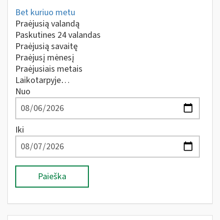
Bet kuriuo metu
Praėjusią valandą
Paskutines 24 valandas
Praėjusią savaitę
Praėjusį mėnesį
Praėjusiais metais
Laikotarpyje…
Nuo
Iki
Paieška