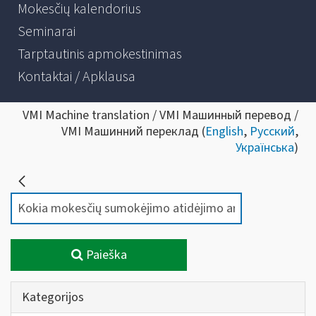
Mokesčių kalendorius
Seminarai
Tarptautinis apmokestinimas
Kontaktai / Apklausa
VMI Machine translation / VMI Машинный перевод /
VMI Машинний переклад (
English
,
Русский
,
Українська
)
Paieška
Kategorijos