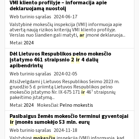
VMI kliento profilyje – informacija apie
deklaruojamą nuostolį
Web turinio sąrašas
2024-06-17
Valstybinė mokesčių inspekcija (VMI) informuoja apie
atvertą naują rizikos kriterijų VMI kliento profilyje.
Verslas nuo šiandien gali matyti,
ar
įmonė deklaruoja...
Metai:
2024
Dėl Lietuvos Respublikos pelno mokesčio
įstatymo 461 straipsnio
2
ir
4 dalių
apibendrintų
Web turinio sąrašas
2024-02-05
Atsižvelgdami į Lietuvos Respublikos Seimo 2023 m.
gruodžio 5 d. priimtą Lietuvos Respublikos pelno
mokesčio įstatymo Nr. IX-675 171
ir
46¹ straipsnių
pakeitimo įstatymą...
Metai:
2024
Mokesčiai:
Pelno mokestis
Pasibaigus žemės mokesčio terminui gyventojai
ir
įmonės sumokėjo 53 mln. eurų
Web turinio sąrašas
2024-11-18
Valstybinė
mokesčių
inspekcija (VMI) informuoja, kad