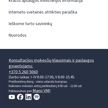
Krašto apsaugos ministerijos informacija
Interneto svetainės atitikties paraiška
Ieškome turto savininkų
Nuorodos
Konsultacijos mokesčių klausimais ir paslaugos
gyventojams:
+370 5 260 5060
Darbo laikas: I-IV 8.00-17.00, V 8.00-15.45.
Prieššventinę dieną - viena valanda trumpiau.
Kiekvieno mėnesio antrą penktadienį 8.00 val. - 12.00 val.
Mano VMI
Paklausimas per