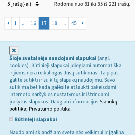
5 Įrašų(-ai)
Rodoma nuo 81 iki 85 iš 221 irašų.
1
...
16
17
18
...
45
Uždaryti
Šioje svetainėje naudojami slapukai
(angl.
cookies). Būtinieji slapukai įdiegiami automatiškai
ir jiems nėra reikalingas Jūsų sutikimas. Taip pat
galite sutikti ir su kitų slapukų naudojimu. Savo
sutikimą bet kada galėsite atšaukti pakeisdami
interneto naršyklės nustatymus ir ištrindami
įrašytus slapukus. Daugiau informacijos
Slapukų
politika
;
Privatumo politika.
Būtinieji slapukai
Naudojami sklandžiam svetainės veikimui ir įgalina