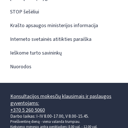
STOP šešėliui
Krašto apsaugos ministerijos informacija
Interneto svetainės atitikties paraiška
Ieškome turto savininkų
Nuorodos
Konsultacijos mokesčių klausimais ir paslaugos
gyventojams:
+370 5 260 5060
Darbo laikas: I-IV 8.00-17.00, V 8.00-15.45.
Prieššventinę dieną - viena valanda trumpiau.
Kiekvieno mėnesio antrą penktadienį 8.00 val. - 12.00 val.