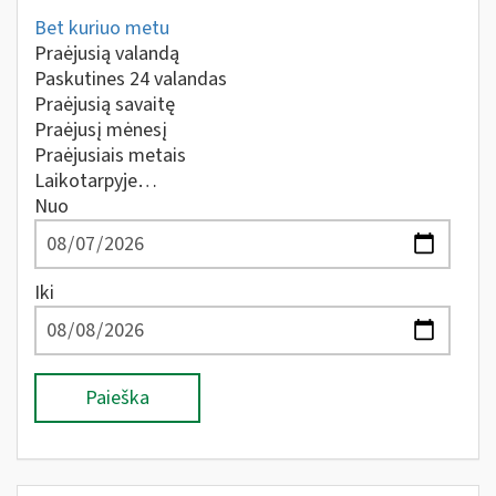
Bet kuriuo metu
Praėjusią valandą
Paskutines 24 valandas
Praėjusią savaitę
Praėjusį mėnesį
Praėjusiais metais
Laikotarpyje…
Nuo
Iki
Paieška