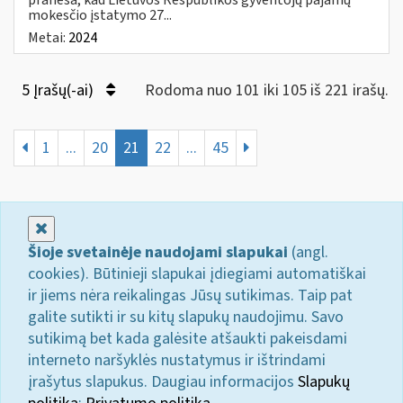
mokesčio įstatymo 27...
Metai:
2024
5 Įrašų(-ai)
Rodoma nuo 101 iki 105 iš 221 irašų.
1
...
20
21
22
...
45
Uždaryti
Šioje svetainėje naudojami slapukai
(angl.
cookies). Būtinieji slapukai įdiegiami automatiškai
ir jiems nėra reikalingas Jūsų sutikimas. Taip pat
galite sutikti ir su kitų slapukų naudojimu. Savo
sutikimą bet kada galėsite atšaukti pakeisdami
interneto naršyklės nustatymus ir ištrindami
įrašytus slapukus. Daugiau informacijos
Slapukų