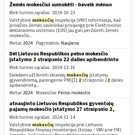
Žemės mokesčiui sumokėti - beveik mėnuo
Web turinio sąrašas
2024-10-23
Valstybinė
mokesčių
inspekcija (VMI) informuoja, kad
privačios žemės savininkai prisijungę prie Elektroninio
deklaravimo sistemos (EDS) jau gali peržiūrėti žemės
mokesčio...
Metai:
2024
Pagrindinis:
Naujiena
Dėl Lietuvos Respublikos pelno mokesčio
įstatymo
2
straipsnio 22 dalies apibendrinto
Web turinio sąrašas
2024-12-16
Siekdami užtikrinti sklandų
mokesčių
įstatymų
įgyvendinimą, parengėme PMĮ[1]
2
straipsnio 2
2
dalies
apibendrintą...
Metai:
2024
Mokesčiai:
Pelno mokestis
atnaujinto Lietuvos Respublikos gyventojų
pajamų mokesčio įstatymo 27 straipsnio
2
,
Web turinio sąrašas
2024-11-14
Valstybinė
mokesčių
inspekcija prie Lietuvos
Respublikos finansų ministerijos (toliau – VMI prie FM)
praneša, kad Lietuvos Respublikos gyventojų pajamų