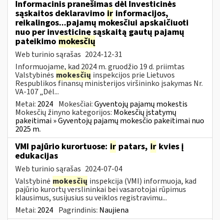
Informacinis pranešimas dėl Investicinės
sąskaitos deklaravimo
ir
informacijos,
reikalingos...pajamų mokesčiui apskaičiuoti
nuo per investicinę sąskaitą gautų pajamų
pateikimo
mokesčių
Web turinio sąrašas
2024-12-31
Informuojame, kad 2024 m. gruodžio 19 d. priimtas
Valstybinės
mokesčių
inspekcijos prie Lietuvos
Respublikos finansų ministerijos viršininko įsakymas Nr.
VA-107 „Dėl...
Metai:
2024
Mokesčiai:
Gyventojų pajamų mokestis
Mokesčių žinyno kategorijos:
Mokesčių įstatymų
pakeitimai » Gyventojų pajamų mokesčio pakeitimai nuo
2025 m.
VMI pajūrio kurortuose:
ir
patars,
ir
kvies į
edukacijas
Web turinio sąrašas
2024-07-04
Valstybinė
mokesčių
inspekcija (VMI) informuoja, kad
pajūrio kurortų verslininkai bei vasarotojai rūpimus
klausimus, susijusius su veiklos registravimu...
Metai:
2024
Pagrindinis:
Naujiena