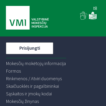
Prisijungti
Mokesčių mokėtojų informacija
Formos
Rinkmenos / Atviri duomenys
Skaičiuoklės ir pagalbininkai
Sąskaitos ir įmokų kodai
Mokesčių žinynas