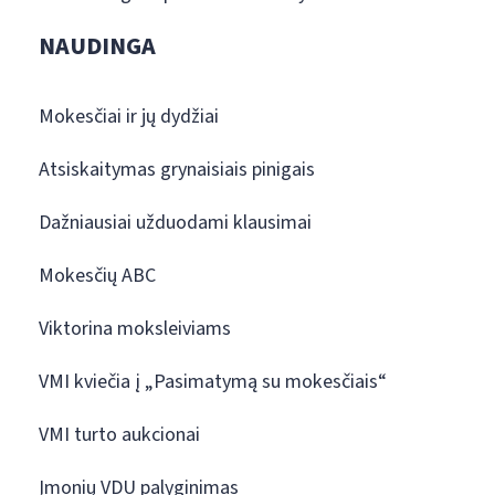
NAUDINGA
Mokesčiai ir jų dydžiai
Atsiskaitymas grynaisiais pinigais
Dažniausiai užduodami klausimai
Mokesčių ABC
Viktorina moksleiviams
VMI kviečia į „Pasimatymą su mokesčiais“
VMI turto aukcionai
Įmonių VDU palyginimas