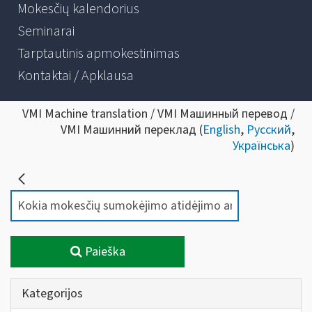
Mokesčių kalendorius
Seminarai
Tarptautinis apmokestinimas
Kontaktai / Apklausa
VMI Machine translation / VMI Машинный перевод /
VMI Машинний переклад (
English
,
Русский
,
Українська
)
Paieška
Kategorijos