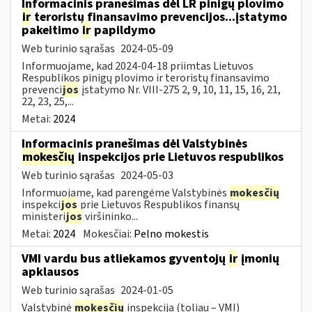
Informacinis pranešimas dėl LR pinigų plovimo
ir
teroristų finansavimo prevencijos...įstatymo
pakeitimo
ir
papildymo
Web turinio sąrašas
2024-05-09
Informuojame, kad 2024-04-18 priimtas Lietuvos
Respublikos pinigų plovimo ir teroristų finansavimo
prevenci
jos
įstatymo Nr. VIII-275 2, 9, 10, 11, 15, 16, 21,
22, 23, 25,...
Metai:
2024
Informacinis pranešimas dėl Valstybinės
mokesčių
inspekcijos prie Lietuvos respublikos
Web turinio sąrašas
2024-05-03
Informuojame, kad parengėme Valstybinės
mokesčių
inspekci
jos
prie Lietuvos Respublikos finansų
ministeri
jos
viršininko...
Metai:
2024
Mokesčiai:
Pelno mokestis
VMI vardu bus atliekamos gyventojų
ir
įmonių
apklausos
Web turinio sąrašas
2024-01-05
Valstybinė
mokesčių
inspekcija (toliau – VMI)