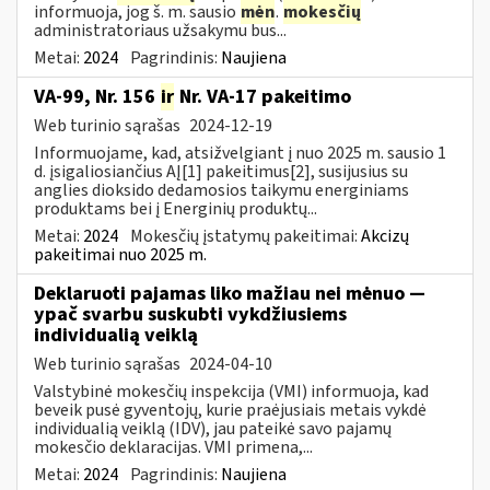
informuoja, jog š. m. sausio
mėn
.
mokesčių
administratoriaus užsakymu bus...
Metai:
2024
Pagrindinis:
Naujiena
VA-99, Nr. 156
ir
Nr. VA-17 pakeitimo
Web turinio sąrašas
2024-12-19
Informuojame, kad, atsižvelgiant į nuo 2025 m. sausio 1
d. įsigaliosiančius AĮ[1] pakeitimus[2], susijusius su
anglies dioksido dedamosios taikymu energiniams
produktams bei į Energinių produktų...
Metai:
2024
Mokesčių įstatymų pakeitimai:
Akcizų
pakeitimai nuo 2025 m.
Deklaruoti pajamas liko mažiau nei mėnuo —
ypač svarbu suskubti vykdžiusiems
individualią veiklą
Web turinio sąrašas
2024-04-10
Valstybinė mokesčių inspekcija (VMI) informuoja, kad
beveik pusė gyventojų, kurie praėjusiais metais vykdė
individualią veiklą (IDV), jau pateikė savo pajamų
mokesčio deklaracijas. VMI primena,...
Metai:
2024
Pagrindinis:
Naujiena