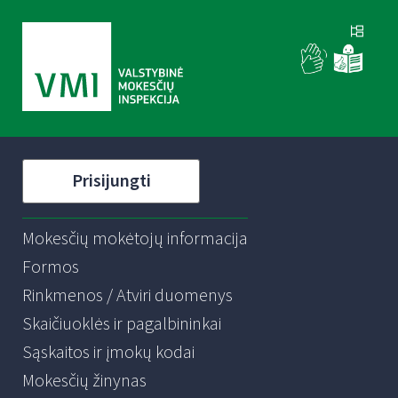
Prisijungti
Mokesčių mokėtojų informacija
Formos
Rinkmenos / Atviri duomenys
Skaičiuoklės ir pagalbininkai
Sąskaitos ir įmokų kodai
Mokesčių žinynas