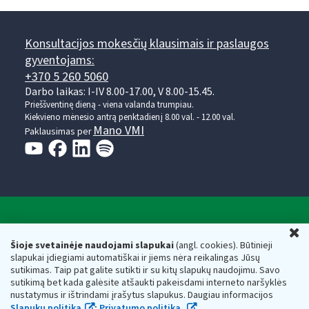
Konsultacijos mokesčių klausimais ir paslaugos
gyventojams:
+370 5 260 5060
Darbo laikas: I-IV 8.00-17.00, V 8.00-15.45.
Prieššventinę dieną - viena valanda trumpiau.
Kiekvieno mėnesio antrą penktadienį 8.00 val. - 12.00 val.
Mano VMI
Paklausimas per
Valstybinė mokesčių inspekcija prie Lietuvos
U
Respublikos finansų ministerijos
Šioje svetainėje naudojami slapukai
(angl. cookies). Būtinieji
slapukai įdiegiami automatiškai ir jiems nėra reikalingas Jūsų
Biudžetinė įstaiga. Juridinio asmens kodas — 188659752,
sutikimas. Taip pat galite sutikti ir su kitų slapukų naudojimu. Savo
adresas: Vasario 16-osios g. 14, 01107 Vilnius, Lietuva, el.paštas:
sutikimą bet kada galėsite atšaukti pakeisdami interneto naršyklės
vmi@vmi.lt
, E. pristatymo dėžutės adresas 188659752
nustatymus ir ištrindami įrašytus slapukus. Daugiau informacijos
Duomenys apie Valstybinę mokesčių inspekciją prie Lietuvos
Slapukų politika
;
Privatumo politika.