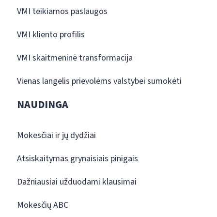
VMI teikiamos paslaugos
VMI kliento profilis
VMI skaitmeninė transformacija
Vienas langelis prievolėms valstybei sumokėti
NAUDINGA
Mokesčiai ir jų dydžiai
Atsiskaitymas grynaisiais pinigais
Dažniausiai užduodami klausimai
Mokesčių ABC