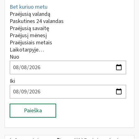
Bet kuriuo metu
Praėjusią valandą
Paskutines 24 valandas
Praėjusią savaitę
Praėjusį mėnesį
Praėjusiais metais
Laikotarpyje…
Nuo
Iki
Paieška