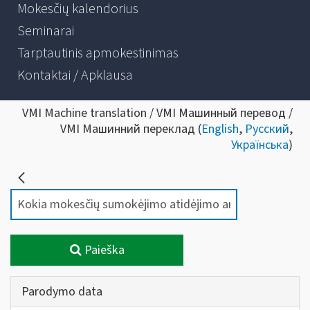
Mokesčių kalendorius
Seminarai
Tarptautinis apmokestinimas
Kontaktai / Apklausa
VMI Machine translation / VMI Машинный перевод /
VMI Машинний переклад (
English
,
Русский
,
Українська
)
Paieška
Parodymo data