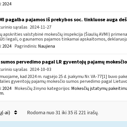
:
2024
MI pagalba pajamos iš prekybos soc. tinkluose auga deš
urinio sąrašas
2024-11-27
ių apskrities valstybinė mokesčių inspekcija (Šiaulių AVMI) primena
būti legali, o gaunamos pajamos tinkamai apskaitomos, deklaruoja
:
2024
Pagrindinis:
Naujiena
sumos pervedimo pagal LR gyventojų pajamų mokesči
urinio sąrašas
2024-10-03
muojame, kad 2024 m. rugsėjo 25 d. įsakymu Nr. VA-77[1] buvo pakei
dalies gyventojų pajamų mokesčio sumos pervedimo pagal Lietuvos
:
2024
Mokesčių žinyno kategorijos:
Mokesčių įstatymų pakeitima
m.
ų(-ai)
Rodoma nuo 31 iki 35 iš 221 irašų.