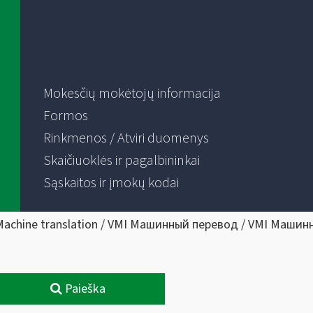
Mokesčių mokėtojų informacija
Formos
Rinkmenos / Atviri duomenys
Skaičiuoklės ir pagalbininkai
Sąskaitos ir įmokų kodai
Machine translation / VMI Машинный перевод / VMI Машин
Paieška