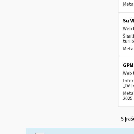
Metai
Su V
Web t
Šiaul
turi 
Metai
GPM 
Web t
Infor
„Dėl 
Metai
2025 
5 Įraš