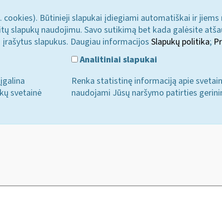
. cookies). Būtinieji slapukai įdiegiami automatiškai ir jiems
u kitų slapukų naudojimu. Savo sutikimą bet kada galėsite atš
i įrašytus slapukus. Daugiau informacijos
Slapukų politika
;
Pr
Analitiniai slapukai
įgalina
Renka statistinę informaciją apie svetai
ukų svetainė
naudojami Jūsų naršymo patirties gerini