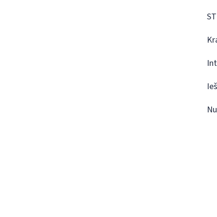
ST
Kr
In
Ie
Nu