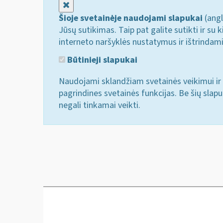
Uždaryti
Šioje svetainėje naudojami slapukai
(angl
Jūsų sutikimas. Taip pat galite sutikti ir s
interneto naršyklės nustatymus ir ištrindam
Būtinieji slapukai
Naudojami sklandžiam svetainės veikimui ir 
pagrindines svetainės funkcijas. Be šių slap
negali tinkamai veikti.