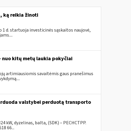
 ką reikia žinoti
1 d. startuoja investicinės sąskaitos naujovė,
ams....
– nuo kitų metų laukia pokyčiai
tojų artimiausiomis savaitėmis gaus pranešimus
ykdymą....
parduoda valstybei perduotą transporto
324 kW, dyzelinas, balta, (SDK) – PECHCTPP.
18 66...