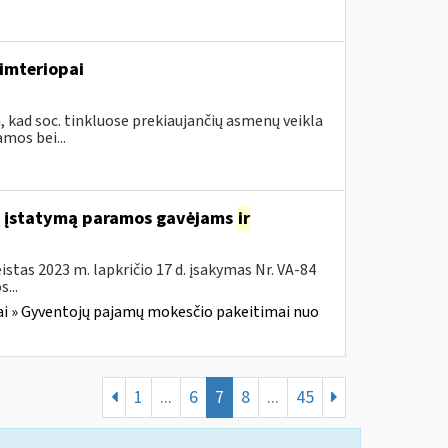
imteriopai
, kad soc. tinkluose prekiaujančių asmenų veikla
mos bei...
o įstatymą paramos gavėjams
ir
stas 2023 m. lapkričio 17 d. įsakymas Nr. VA-84
...
i » Gyventojų pajamų mokesčio pakeitimai nuo
1
...
6
7
8
...
45