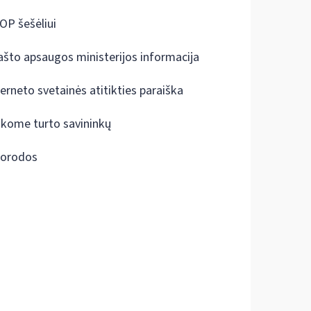
OP šešėliui
ašto apsaugos ministerijos informacija
terneto svetainės atitikties paraiška
škome turto savininkų
orodos