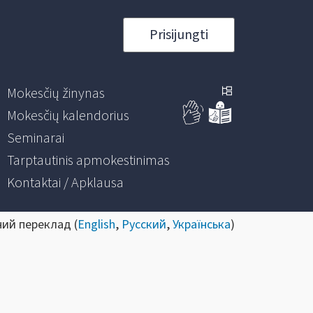
Prisijungti
Mokesčių žinynas
Mokesčių kalendorius
Seminarai
Tarptautinis apmokestinimas
Kontaktai / Apklausa
ний переклад (
English
,
Русский
,
Українська
)