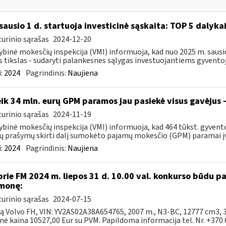
sausio 1 d. startuoja investicinė sąskaita: TOP 5 dalykai,
urinio sąrašas
2024-12-20
ybinė mokesčių inspekcija (VMI) informuoja, kad nuo 2025 m. sausio 
s tikslas - sudaryti palankesnes sąlygas investuojantiems gyventoj
:
2024
Pagrindinis:
Naujiena
ik 34 mln. eurų GPM paramos jau pasiekė visus gavėjus 
urinio sąrašas
2024-11-19
ybinė mokesčių inspekcija (VMI) informuoja, kad 464 tūkst. gyven
jų prašymų skirti dalį sumokėto pajamų mokesčio (GPM) paramai įv
:
2024
Pagrindinis:
Naujiena
prie FM 2024 m. liepos 31 d. 10.00 val. konkurso būdu 
monę:
urinio sąrašas
2024-07-15
ką Volvo FH, VIN: YV2AS02A38A654765, 2007 m., N3-BC, 12777 cm3, 
nė kaina 10527,00 Eur su PVM. Papildoma informacija tel. Nr. +370 6