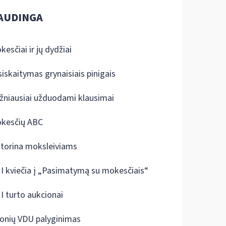
AUDINGA
kesčiai ir jų dydžiai
siskaitymas grynaisiais pinigais
žniausiai užduodami klausimai
kesčių ABC
ktorina moksleiviams
I kviečia į „Pasimatymą su mokesčiais“
I turto aukcionai
onių VDU palyginimas