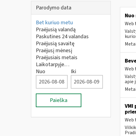
Parodymo data
Nuo 
Bet kuriuo metu
Web t
Praėjusią valandą
Valst
Paskutines 24 valandas
kurio
Praėjusią savaitę
Metai
Praėjusį mėnesį
Praėjusiais metais
Beve
Laikotarpyje…
Web t
Nuo
Iki
Valst
apie 
Metai
Paieška
VMI 
prie
Web t
Vilki
Pradi