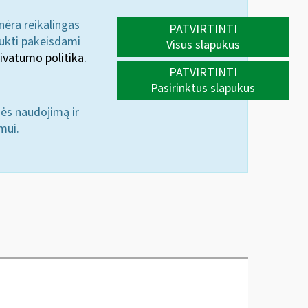
 nėra reikalingas
PATVIRTINTI
aukti pakeisdami
Visus slapukus
ivatumo politika.
PATVIRTINTI
Pasirinktus slapukus
nės naudojimą ir
mui.