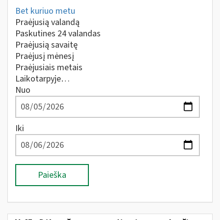
Bet kuriuo metu
Praėjusią valandą
Paskutines 24 valandas
Praėjusią savaitę
Praėjusį mėnesį
Praėjusiais metais
Laikotarpyje…
Nuo
Iki
Paieška