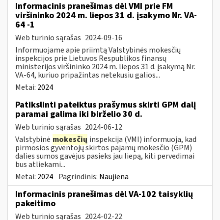
Informacinis pranešimas dėl VMI prie FM
viršininko 2024 m. liepos 31 d. įsakymo Nr. VA-
64 -1
Web turinio sąrašas
2024-09-16
Informuojame apie priimtą Valstybinės mokesčių
inspekcijos prie Lietuvos Respublikos finansų
ministerijos viršininko 2024 m. liepos 31 d. įsakymą Nr.
VA-64, kuriuo pripažintas netekusiu galios...
Metai:
2024
Patikslinti pateiktus prašymus skirti GPM dalį
paramai galima iki birželio 30 d.
Web turinio sąrašas
2024-06-12
Valstybinė
mokesčių
inspekcija (VMI) informuoja, kad
pirmosios gyventojų skirtos pajamų mokesčio (GPM)
dalies sumos gavėjus pasieks jau liepą, kiti pervedimai
bus atliekami...
Metai:
2024
Pagrindinis:
Naujiena
Informacinis pranešimas dėl VA-102 taisyklių
pakeitimo
Web turinio sąrašas
2024-02-22