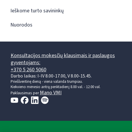
Ieškome turto savininkų
Nuorodos
Konsultacijos mokesčių klausimais ir paslaugos
gyventojams:
+370 5 260 5060
Darbo laikas: I-IV 8.00-17.00, V 8.00-15.45.
Prieššventinę dieną - viena valanda trumpiau.
Kiekvieno mėnesio antrą penktadienį 8.00 val. - 12.00 val.
Mano VMI
Paklausimas per