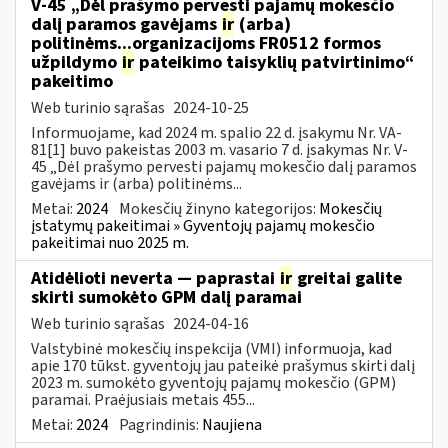
V-45 „Dėl prašymo pervesti pajamų mokesčio
dalį paramos gavėjams
ir
(arba)
politinėms...organizacijoms FR0512 formos
užpildymo
ir
pateikimo taisyklių patvirtinimo“
pakeitimo
Web turinio sąrašas
2024-10-25
Informuojame, kad 2024 m. spalio 22 d. įsakymu Nr. VA-
81[1] buvo pakeistas 2003 m. vasario 7 d. įsakymas Nr. V-
45 „Dėl prašymo pervesti pajamų mokesčio dalį paramos
gavėjams ir (arba) politinėms...
Metai:
2024
Mokesčių žinyno kategorijos:
Mokesčių
įstatymų pakeitimai » Gyventojų pajamų mokesčio
pakeitimai nuo 2025 m.
Atidėlioti neverta — paprastai
ir
greitai galite
skirti sumokėto GPM dalį paramai
Web turinio sąrašas
2024-04-16
Valstybinė mokesčių inspekcija (VMI) informuoja, kad
apie 170 tūkst. gyventojų jau pateikė prašymus skirti dalį
2023 m. sumokėto gyventojų pajamų mokesčio (GPM)
paramai. Praėjusiais metais 455...
Metai:
2024
Pagrindinis:
Naujiena