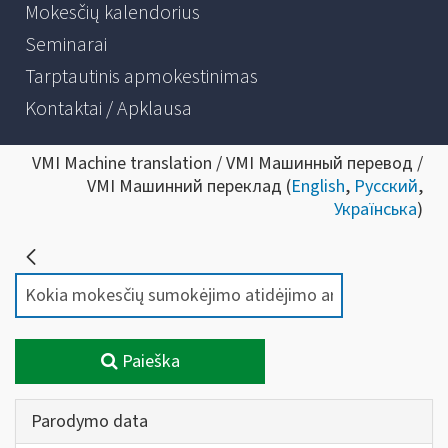
Mokesčių kalendorius
Seminarai
Tarptautinis apmokestinimas
Kontaktai / Apklausa
VMI Machine translation / VMI Машинный перевод /
VMI Машинний переклад (
English
,
Русский
,
Українська
)
Paieška
Parodymo data