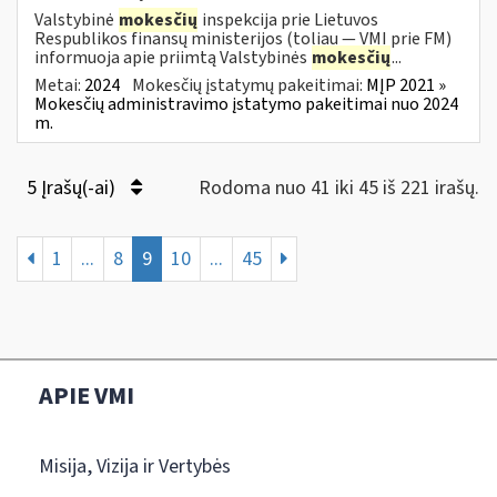
Valstybinė
mokesčių
inspekcija prie Lietuvos
Respublikos finansų ministerijos (toliau ― VMI prie FM)
informuoja apie priimtą Valstybinės
mokesčių
...
Metai:
2024
Mokesčių įstatymų pakeitimai:
MĮP 2021 »
Mokesčių administravimo įstatymo pakeitimai nuo 2024
m.
5 Įrašų(-ai)
Rodoma nuo 41 iki 45 iš 221 irašų.
1
...
8
9
10
...
45
APIE VMI
Misija, Vizija ir Vertybės