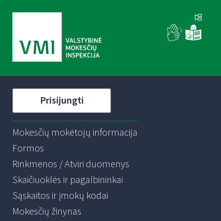
Prisijungti
Mokesčių mokėtojų informacija
Formos
Rinkmenos / Atviri duomenys
Skaičiuoklės ir pagalbininkai
Sąskaitos ir įmokų kodai
Mokesčių žinynas