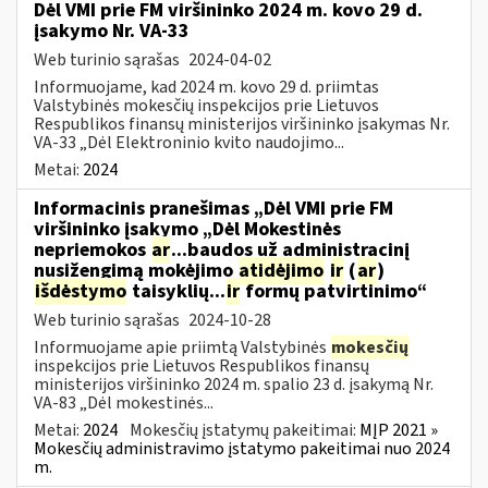
Dėl VMI prie FM viršininko 2024 m. kovo 29 d.
įsakymo Nr. VA-33
Web turinio sąrašas
2024-04-02
Informuojame, kad 2024 m. kovo 29 d. priimtas
Valstybinės mokesčių inspekcijos prie Lietuvos
Respublikos finansų ministerijos viršininko įsakymas Nr.
VA-33 „Dėl Elektroninio kvito naudojimo...
Metai:
2024
Informacinis pranešimas „Dėl VMI prie FM
viršininko įsakymo „Dėl Mokestinės
nepriemokos
ar
...baudos už administracinį
nusižengimą mokėjimo
atidėjimo
ir
(
ar
)
išdėstymo
taisyklių...
ir
formų patvirtinimo“
Web turinio sąrašas
2024-10-28
Informuojame apie priimtą Valstybinės
mokesčių
inspekcijos prie Lietuvos Respublikos finansų
ministerijos viršininko 2024 m. spalio 23 d. įsakymą Nr.
VA-83 „Dėl mokestinės...
Metai:
2024
Mokesčių įstatymų pakeitimai:
MĮP 2021 »
Mokesčių administravimo įstatymo pakeitimai nuo 2024
m.