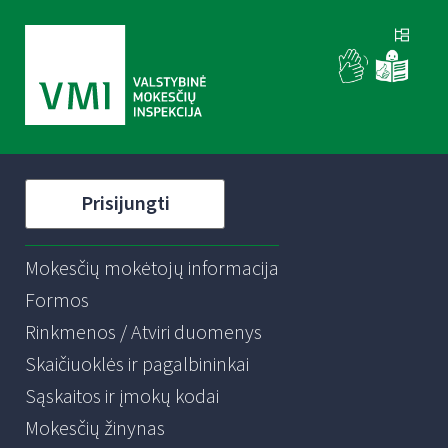
Prisijungti
Mokesčių mokėtojų informacija
Formos
Rinkmenos / Atviri duomenys
Skaičiuoklės ir pagalbininkai
Sąskaitos ir įmokų kodai
Mokesčių žinynas