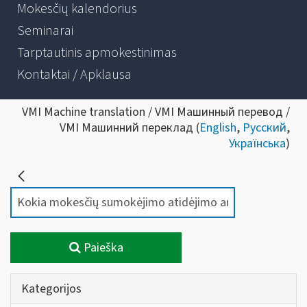
Mokesčių kalendorius
Seminarai
Tarptautinis apmokestinimas
Kontaktai / Apklausa
VMI Machine translation / VMI Машинный перевод /
VMI Машинний переклад (
English
,
Русский
,
Українська
)
Paieška
Kategorijos