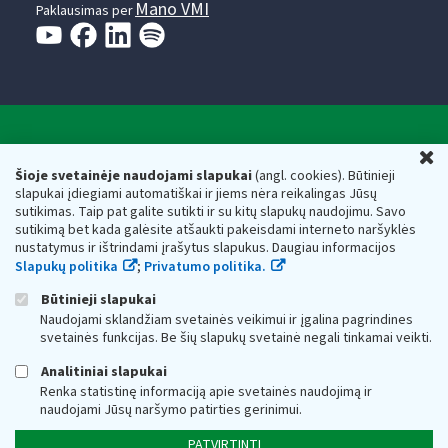
Mano VMI
Paklausimas per
Valstybinė mokesčių inspekcija prie Lietuvos
U
Respublikos finansų ministerijos
Šioje svetainėje naudojami slapukai
(angl. cookies). Būtinieji
slapukai įdiegiami automatiškai ir jiems nėra reikalingas Jūsų
Biudžetinė įstaiga. Juridinio asmens kodas — 188659752,
sutikimas. Taip pat galite sutikti ir su kitų slapukų naudojimu. Savo
adresas: Vasario 16-osios g. 14, 01107 Vilnius, Lietuva, el.paštas:
sutikimą bet kada galėsite atšaukti pakeisdami interneto naršyklės
vmi@vmi.lt
, E. pristatymo dėžutės adresas 188659752
nustatymus ir ištrindami įrašytus slapukus. Daugiau informacijos
Duomenys apie Valstybinę mokesčių inspekciją prie Lietuvos
Slapukų politika
;
Privatumo politika.
Respublikos finansų ministerijos kaupiami ir saugomi Juridinių
asmenų registre
Būtinieji slapukai
Naudojami sklandžiam svetainės veikimui ir įgalina pagrindines
svetainės funkcijas. Be šių slapukų svetainė negali tinkamai veikti.
Analitiniai slapukai
Renka statistinę informaciją apie svetainės naudojimą ir
naudojami Jūsų naršymo patirties gerinimui.
PATVIRTINTI