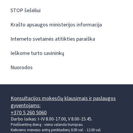
STOP šešėliui
Krašto apsaugos ministerijos informacija
Interneto svetainės atitikties paraiška
Ieškome turto savininkų
Nuorodos
Konsultacijos mokesčių klausimais ir paslaugos
gyventojams:
+370 5 260 5060
Darbo laikas: I-IV 8.00-17.00, V 8.00-15.45.
Prieššventinę dieną - viena valanda trumpiau.
Kiekvieno mėnesio antrą penktadienį 8.00 val. - 12.00 val.