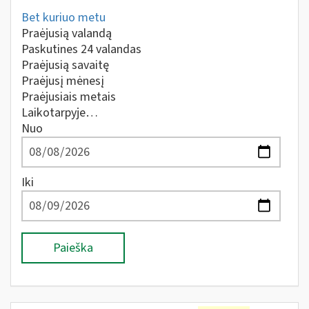
Bet kuriuo metu
Praėjusią valandą
Paskutines 24 valandas
Praėjusią savaitę
Praėjusį mėnesį
Praėjusiais metais
Laikotarpyje…
Nuo
Iki
Paieška