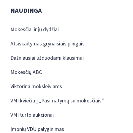
NAUDINGA
Mokesčiai ir jų dydžiai
Atsiskaitymas grynaisiais pinigais
Dažniausiai užduodami klausimai
Mokesčių ABC
Viktorina moksleiviams
VMI kviečia į „Pasimatymą su mokesčiais“
VMI turto aukcionai
Įmonių VDU palyginimas