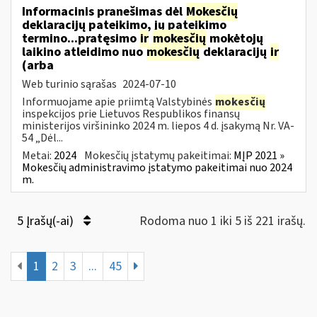
Informacinis pranešimas dėl
Mokesčių
deklaracijų pateikimo, jų pateikimo
termino...pratęsimo
ir
mokesčių
mokėtojų
laikino atleidimo nuo
mokesčių
deklaracijų
ir
(arba
Web turinio sąrašas
2024-07-10
Informuojame apie priimtą Valstybinės
mokesčių
inspekcijos prie Lietuvos Respublikos finansų
ministerijos viršininko 2024 m. liepos 4 d. įsakymą Nr. VA-
54 „Dėl...
Metai:
2024
Mokesčių įstatymų pakeitimai:
MĮP 2021 »
Mokesčių administravimo įstatymo pakeitimai nuo 2024
m.
5 Įrašų(-ai)
Rodoma nuo 1 iki 5 iš 221 irašų.
1
2
3
...
45