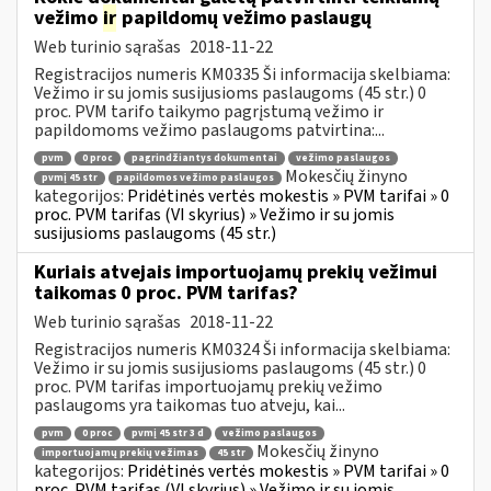
vežimo
ir
papildomų vežimo paslaugų
Web turinio sąrašas
2018-11-22
Registracijos numeris KM0335 Ši informacija skelbiama:
Vežimo ir su jomis susijusioms paslaugoms (45 str.) 0
proc. PVM tarifo taikymo pagrįstumą vežimo ir
papildomoms vežimo paslaugoms patvirtina:...
pvm
0 proc
pagrindžiantys dokumentai
vežimo paslaugos
Mokesčių žinyno
pvmį 45 str
papildomos vežimo paslaugos
kategorijos:
Pridėtinės vertės mokestis » PVM tarifai » 0
proc. PVM tarifas (VI skyrius) » Vežimo ir su jomis
susijusioms paslaugoms (45 str.)
Kuriais atvejais importuojamų prekių vežimui
taikomas 0 proc. PVM tarifas?
Web turinio sąrašas
2018-11-22
Registracijos numeris KM0324 Ši informacija skelbiama:
Vežimo ir su jomis susijusioms paslaugoms (45 str.) 0
proc. PVM tarifas importuojamų prekių vežimo
paslaugoms yra taikomas tuo atveju, kai...
pvm
0 proc
pvmį 45 str 3 d
vežimo paslaugos
Mokesčių žinyno
importuojamų prekių vežimas
45 str
kategorijos:
Pridėtinės vertės mokestis » PVM tarifai » 0
proc. PVM tarifas (VI skyrius) » Vežimo ir su jomis