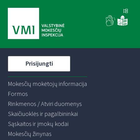
Prisijungti
Mokesčių mokėtojų informacija
Formos
Rinkmenos / Atviri duomenys
Skaičiuoklės ir pagalbininkai
Sąskaitos ir įmokų kodai
Mokesčių žinynas