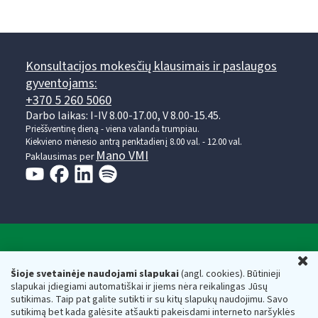
Konsultacijos mokesčių klausimais ir paslaugos
gyventojams:
+370 5 260 5060
Darbo laikas: I-IV 8.00-17.00, V 8.00-15.45.
Prieššventinę dieną - viena valanda trumpiau.
Kiekvieno mėnesio antrą penktadienį 8.00 val. - 12.00 val.
Mano VMI
Paklausimas per
Valstybinė mokesčių inspekcija prie Lietuvos
U
Respublikos finansų ministerijos
Šioje svetainėje naudojami slapukai
(angl. cookies). Būtinieji
slapukai įdiegiami automatiškai ir jiems nėra reikalingas Jūsų
Biudžetinė įstaiga. Juridinio asmens kodas — 188659752,
sutikimas. Taip pat galite sutikti ir su kitų slapukų naudojimu. Savo
adresas: Vasario 16-osios g. 14, 01107 Vilnius, Lietuva, el.paštas:
sutikimą bet kada galėsite atšaukti pakeisdami interneto naršyklės