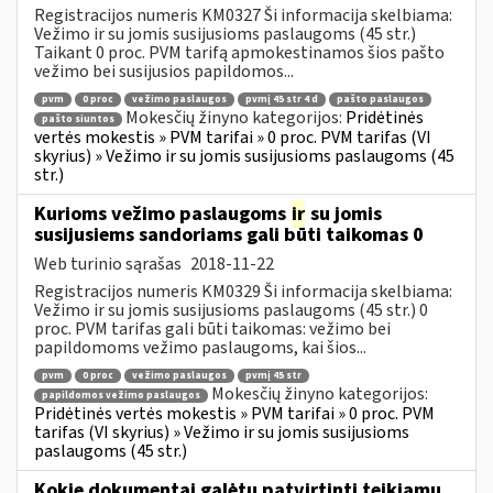
Registracijos numeris KM0327 Ši informacija skelbiama:
Vežimo ir su jomis susijusioms paslaugoms (45 str.)
Taikant 0 proc. PVM tarifą apmokestinamos šios pašto
vežimo bei susijusios papildomos...
pvm
0 proc
vežimo paslaugos
pvmį 45 str 4 d
pašto paslaugos
Mokesčių žinyno kategorijos:
Pridėtinės
pašto siuntos
vertės mokestis » PVM tarifai » 0 proc. PVM tarifas (VI
skyrius) » Vežimo ir su jomis susijusioms paslaugoms (45
str.)
Kurioms vežimo paslaugoms
ir
su jomis
susijusiems sandoriams gali būti taikomas 0
Web turinio sąrašas
2018-11-22
Registracijos numeris KM0329 Ši informacija skelbiama:
Vežimo ir su jomis susijusioms paslaugoms (45 str.) 0
proc. PVM tarifas gali būti taikomas: vežimo bei
papildomoms vežimo paslaugoms, kai šios...
pvm
0 proc
vežimo paslaugos
pvmį 45 str
Mokesčių žinyno kategorijos:
papildomos vežimo paslaugos
Pridėtinės vertės mokestis » PVM tarifai » 0 proc. PVM
tarifas (VI skyrius) » Vežimo ir su jomis susijusioms
paslaugoms (45 str.)
Kokie dokumentai galėtų patvirtinti teikiamų