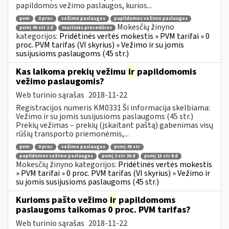
papildomos vežimo paslaugos, kurios...
pvm
0 proc
vežimo paslaugos
papildomos vežimo paslaugos
Mokesčių žinyno
pvmį 45 str 2 d
muitinės procedūros
kategorijos:
Pridėtinės vertės mokestis » PVM tarifai » 0
proc. PVM tarifas (VI skyrius) » Vežimo ir su jomis
susijusioms paslaugoms (45 str.)
Kas laikoma prekių vežimu
ir
papildomomis
vežimo paslaugomis?
Web turinio sąrašas
2018-11-22
Registracijos numeris KM0331 Ši informacija skelbiama:
Vežimo ir su jomis susijusioms paslaugoms (45 str.)
Prekių vežimas – prekių (įskaitant paštą) gabenimas visų
rūšių transporto priemonėmis,...
pvm
0 proc
vežimo paslaugos
pvmį 45 str
papildomos vežimo paslaugos
pvmį 2 str 26 d
pvmį 13 str 8 d
Mokesčių žinyno kategorijos:
Pridėtinės vertės mokestis
» PVM tarifai » 0 proc. PVM tarifas (VI skyrius) » Vežimo ir
su jomis susijusioms paslaugoms (45 str.)
Kurioms pašto vežimo
ir
papildomoms
paslaugoms taikomas 0 proc. PVM tarifas?
Web turinio sąrašas
2018-11-22