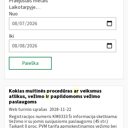
Praėjusiais metais
Laikotarpyje…
Nuo
Iki
Paieška
Kokias muitinės procedūras
ar
veiksmus
atlikus, vežimo
ir
papildomoms vežimo
paslaugoms
Web turinio sąrašas
2018-11-22
Registracijos numeris KM0333 Ši informacija skelbiama:
Vežimo ir su jomis susijusioms paslaugoms (45 str.)
Taikant 0 proc. PVM tarifą apmokestinamos vežimo bei