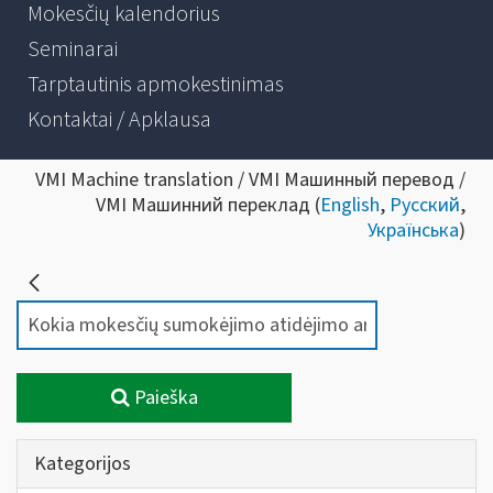
Mokesčių kalendorius
Seminarai
Tarptautinis apmokestinimas
Kontaktai / Apklausa
VMI Machine translation / VMI Машинный перевод /
VMI Машинний переклад (
English
,
Русский
,
Українська
)
Paieška
Kategorijos