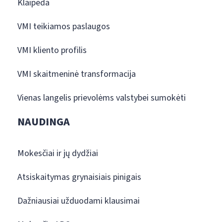
Klaipėda
VMI teikiamos paslaugos
VMI kliento profilis
VMI skaitmeninė transformacija
Vienas langelis prievolėms valstybei sumokėti
NAUDINGA
Mokesčiai ir jų dydžiai
Atsiskaitymas grynaisiais pinigais
Dažniausiai užduodami klausimai