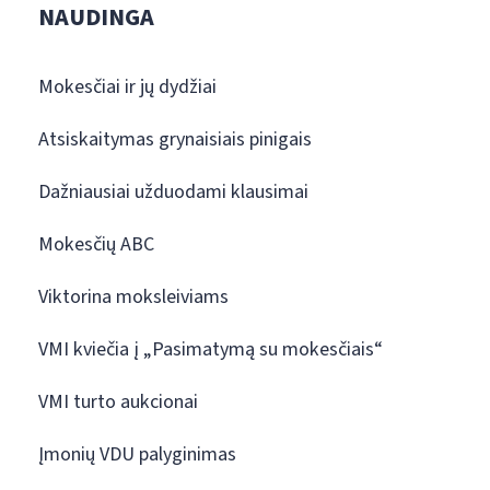
NAUDINGA
Mokesčiai ir jų dydžiai
Atsiskaitymas grynaisiais pinigais
Dažniausiai užduodami klausimai
Mokesčių ABC
Viktorina moksleiviams
VMI kviečia į „Pasimatymą su mokesčiais“
VMI turto aukcionai
Įmonių VDU palyginimas