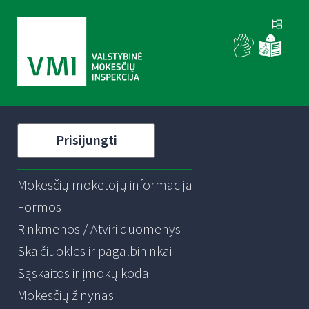
Prisijungti
Mokesčių mokėtojų informacija
Formos
Rinkmenos / Atviri duomenys
Skaičiuoklės ir pagalbininkai
Sąskaitos ir įmokų kodai
Mokesčių žinynas