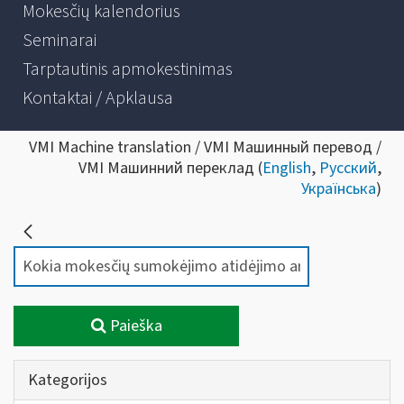
Mokesčių kalendorius
Seminarai
Tarptautinis apmokestinimas
Kontaktai / Apklausa
VMI Machine translation / VMI Машинный перевод /
VMI Машинний переклад (
English
,
Русский
,
Українська
)
Paieška
Kategorijos