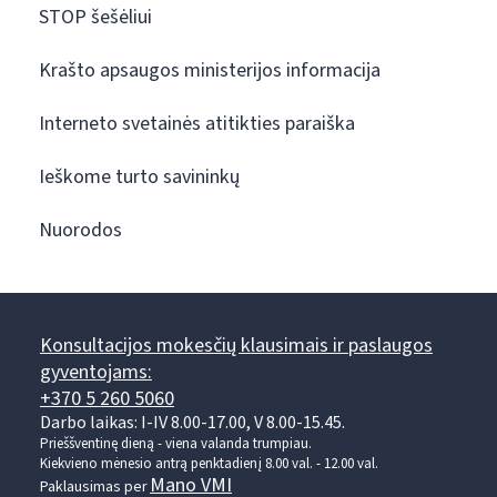
STOP šešėliui
Krašto apsaugos ministerijos informacija
Interneto svetainės atitikties paraiška
Ieškome turto savininkų
Nuorodos
Konsultacijos mokesčių klausimais ir paslaugos
gyventojams:
+370 5 260 5060
Darbo laikas: I-IV 8.00-17.00, V 8.00-15.45.
Prieššventinę dieną - viena valanda trumpiau.
Kiekvieno mėnesio antrą penktadienį 8.00 val. - 12.00 val.
Mano VMI
Paklausimas per