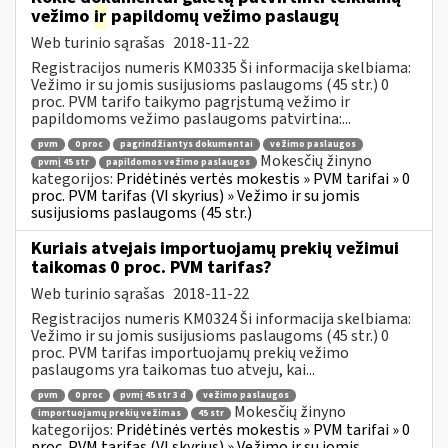
vežimo
ir
papildomų vežimo paslaugų
Web turinio sąrašas
2018-11-22
Registracijos numeris KM0335 Ši informacija skelbiama:
Vežimo ir su jomis susijusioms paslaugoms (45 str.) 0
proc. PVM tarifo taikymo pagrįstumą vežimo ir
papildomoms vežimo paslaugoms patvirtina:...
pvm
0 proc
pagrindžiantys dokumentai
vežimo paslaugos
Mokesčių žinyno
pvmį 45 str
papildomos vežimo paslaugos
kategorijos:
Pridėtinės vertės mokestis » PVM tarifai » 0
proc. PVM tarifas (VI skyrius) » Vežimo ir su jomis
susijusioms paslaugoms (45 str.)
Kuriais atvejais importuojamų prekių vežimui
taikomas 0 proc. PVM tarifas?
Web turinio sąrašas
2018-11-22
Registracijos numeris KM0324 Ši informacija skelbiama:
Vežimo ir su jomis susijusioms paslaugoms (45 str.) 0
proc. PVM tarifas importuojamų prekių vežimo
paslaugoms yra taikomas tuo atveju, kai...
pvm
0 proc
pvmį 45 str 3 d
vežimo paslaugos
Mokesčių žinyno
importuojamų prekių vežimas
45 str
kategorijos:
Pridėtinės vertės mokestis » PVM tarifai » 0
proc. PVM tarifas (VI skyrius) » Vežimo ir su jomis