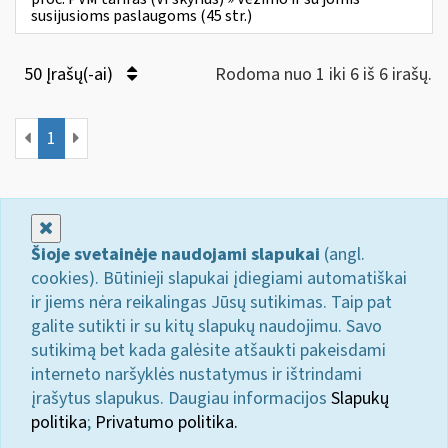
susijusioms paslaugoms (45 str.)
50 Įrašų(-ai)
Rodoma nuo 1 iki 6 iš 6 irašų.
1
Uždaryti
Šioje svetainėje naudojami slapukai
(angl.
cookies). Būtinieji slapukai įdiegiami automatiškai
ir jiems nėra reikalingas Jūsų sutikimas. Taip pat
galite sutikti ir su kitų slapukų naudojimu. Savo
sutikimą bet kada galėsite atšaukti pakeisdami
interneto naršyklės nustatymus ir ištrindami
įrašytus slapukus. Daugiau informacijos
Slapukų
politika
;
Privatumo politika.