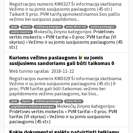
Registracijos numeris KM0327 Ši informacija skelbiama:
Vežimo ir su jomis susijusioms paslaugoms (45 str.)
Taikant 0 proc. PVM tarifą apmokestinamos šios pašto
vežimo bei susijusios papildomos...
pvm
0 proc
vežimo paslaugos
pvmį 45 str 4 d
pašto paslaugos
Mokesčių žinyno kategorijos:
Pridėtinės
pašto siuntos
vertės mokestis » PVM tarifai » 0 proc. PVM tarifas (VI
skyrius) » Vežimo ir su jomis susijusioms paslaugoms (45
str.)
Kurioms vežimo paslaugoms
ir
su jomis
susijusiems sandoriams gali būti taikomas 0
Web turinio sąrašas
2018-11-22
Registracijos numeris KM0329 Ši informacija skelbiama:
Vežimo ir su jomis susijusioms paslaugoms (45 str.) 0
proc. PVM tarifas gali būti taikomas: vežimo bei
papildomoms vežimo paslaugoms, kai šios...
pvm
0 proc
vežimo paslaugos
pvmį 45 str
Mokesčių žinyno kategorijos:
papildomos vežimo paslaugos
Pridėtinės vertės mokestis » PVM tarifai » 0 proc. PVM
tarifas (VI skyrius) » Vežimo ir su jomis susijusioms
paslaugoms (45 str.)
Kokie dokumentai galėtų patvirtinti teikiamų