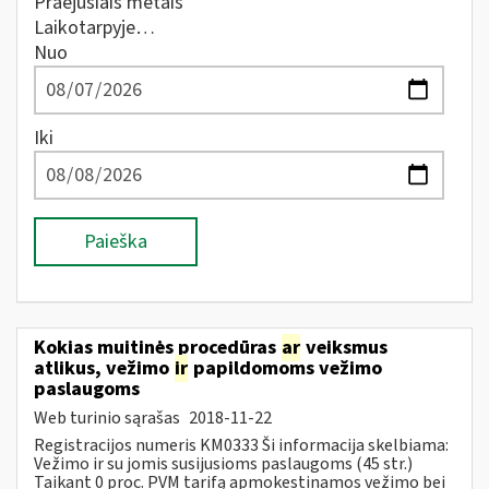
Praėjusiais metais
Laikotarpyje…
Nuo
Iki
Paieška
Kokias muitinės procedūras
ar
veiksmus
atlikus, vežimo
ir
papildomoms vežimo
paslaugoms
Web turinio sąrašas
2018-11-22
Registracijos numeris KM0333 Ši informacija skelbiama:
Vežimo ir su jomis susijusioms paslaugoms (45 str.)
Taikant 0 proc. PVM tarifą apmokestinamos vežimo bei