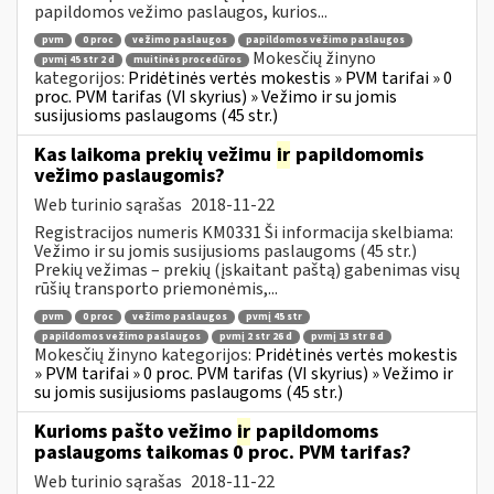
papildomos vežimo paslaugos, kurios...
pvm
0 proc
vežimo paslaugos
papildomos vežimo paslaugos
Mokesčių žinyno
pvmį 45 str 2 d
muitinės procedūros
kategorijos:
Pridėtinės vertės mokestis » PVM tarifai » 0
proc. PVM tarifas (VI skyrius) » Vežimo ir su jomis
susijusioms paslaugoms (45 str.)
Kas laikoma prekių vežimu
ir
papildomomis
vežimo paslaugomis?
Web turinio sąrašas
2018-11-22
Registracijos numeris KM0331 Ši informacija skelbiama:
Vežimo ir su jomis susijusioms paslaugoms (45 str.)
Prekių vežimas – prekių (įskaitant paštą) gabenimas visų
rūšių transporto priemonėmis,...
pvm
0 proc
vežimo paslaugos
pvmį 45 str
papildomos vežimo paslaugos
pvmį 2 str 26 d
pvmį 13 str 8 d
Mokesčių žinyno kategorijos:
Pridėtinės vertės mokestis
» PVM tarifai » 0 proc. PVM tarifas (VI skyrius) » Vežimo ir
su jomis susijusioms paslaugoms (45 str.)
Kurioms pašto vežimo
ir
papildomoms
paslaugoms taikomas 0 proc. PVM tarifas?
Web turinio sąrašas
2018-11-22