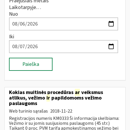
Praėjusiais metais
Laikotarpyje…
Nuo
Iki
Paieška
Kokias muitinės procedūras
ar
veiksmus
atlikus, vežimo
ir
papildomoms vežimo
paslaugoms
Web turinio sąrašas
2018-11-22
Registracijos numeris KM0333 Ši informacija skelbiama:
Vežimo ir su jomis susijusioms paslaugoms (45 str.)
Taikant 0 proc. PVM tarifą apmokestinamos vežimo bei