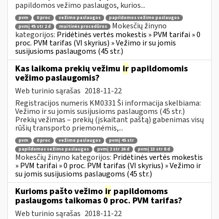
papildomos vežimo paslaugos, kurios...
pvm
0 proc
vežimo paslaugos
papildomos vežimo paslaugos
Mokesčių žinyno
pvmį 45 str 2 d
muitinės procedūros
kategorijos:
Pridėtinės vertės mokestis » PVM tarifai » 0
proc. PVM tarifas (VI skyrius) » Vežimo ir su jomis
susijusioms paslaugoms (45 str.)
Kas laikoma prekių vežimu
ir
papildomomis
vežimo paslaugomis?
Web turinio sąrašas
2018-11-22
Registracijos numeris KM0331 Ši informacija skelbiama:
Vežimo ir su jomis susijusioms paslaugoms (45 str.)
Prekių vežimas – prekių (įskaitant paštą) gabenimas visų
rūšių transporto priemonėmis,...
pvm
0 proc
vežimo paslaugos
pvmį 45 str
papildomos vežimo paslaugos
pvmį 2 str 26 d
pvmį 13 str 8 d
Mokesčių žinyno kategorijos:
Pridėtinės vertės mokestis
» PVM tarifai » 0 proc. PVM tarifas (VI skyrius) » Vežimo ir
su jomis susijusioms paslaugoms (45 str.)
Kurioms pašto vežimo
ir
papildomoms
paslaugoms taikomas 0 proc. PVM tarifas?
Web turinio sąrašas
2018-11-22