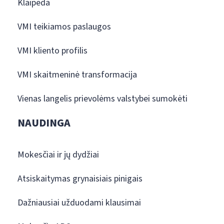
Klaipėda
VMI teikiamos paslaugos
VMI kliento profilis
VMI skaitmeninė transformacija
Vienas langelis prievolėms valstybei sumokėti
NAUDINGA
Mokesčiai ir jų dydžiai
Atsiskaitymas grynaisiais pinigais
Dažniausiai užduodami klausimai