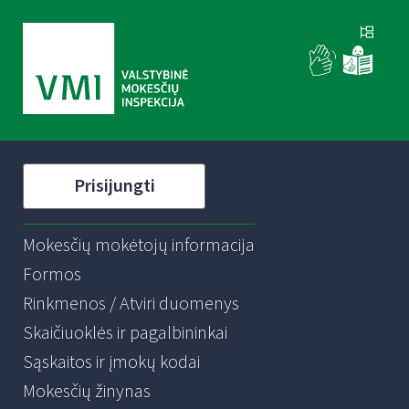
Prisijungti
Mokesčių mokėtojų informacija
Formos
Rinkmenos / Atviri duomenys
Skaičiuoklės ir pagalbininkai
Sąskaitos ir įmokų kodai
Mokesčių žinynas