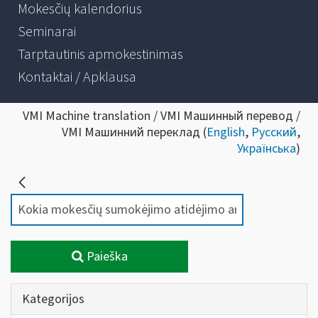
Mokesčių kalendorius
Seminarai
Tarptautinis apmokestinimas
Kontaktai / Apklausa
VMI Machine translation / VMI Машинный перевод /
VMI Машинний переклад (
English
,
Русский
,
Українська
)
Paieška
Kategorijos