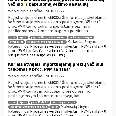
vežimo
ir
papildomų vežimo paslaugų
Web turinio sąrašas
2018-11-22
Registracijos numeris KM0335 Ši informacija skelbiama:
Vežimo ir su jomis susijusioms paslaugoms (45 str.) 0
proc. PVM tarifo taikymo pagrįstumą vežimo ir
papildomoms vežimo paslaugoms patvirtina:...
pvm
0 proc
pagrindžiantys dokumentai
vežimo paslaugos
Mokesčių žinyno
pvmį 45 str
papildomos vežimo paslaugos
kategorijos:
Pridėtinės vertės mokestis » PVM tarifai » 0
proc. PVM tarifas (VI skyrius) » Vežimo ir su jomis
susijusioms paslaugoms (45 str.)
Kuriais atvejais importuojamų prekių vežimui
taikomas 0 proc. PVM tarifas?
Web turinio sąrašas
2018-11-22
Registracijos numeris KM0324 Ši informacija skelbiama:
Vežimo ir su jomis susijusioms paslaugoms (45 str.) 0
proc. PVM tarifas importuojamų prekių vežimo
paslaugoms yra taikomas tuo atveju, kai...
pvm
0 proc
pvmį 45 str 3 d
vežimo paslaugos
Mokesčių žinyno
importuojamų prekių vežimas
45 str
kategorijos:
Pridėtinės vertės mokestis » PVM tarifai » 0
proc. PVM tarifas (VI skyrius) » Vežimo ir su jomis