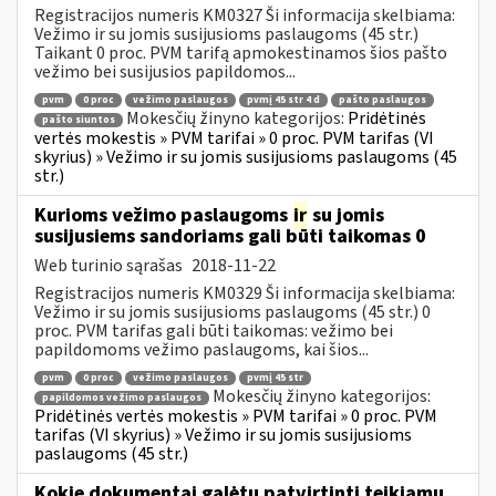
Registracijos numeris KM0327 Ši informacija skelbiama:
Vežimo ir su jomis susijusioms paslaugoms (45 str.)
Taikant 0 proc. PVM tarifą apmokestinamos šios pašto
vežimo bei susijusios papildomos...
pvm
0 proc
vežimo paslaugos
pvmį 45 str 4 d
pašto paslaugos
Mokesčių žinyno kategorijos:
Pridėtinės
pašto siuntos
vertės mokestis » PVM tarifai » 0 proc. PVM tarifas (VI
skyrius) » Vežimo ir su jomis susijusioms paslaugoms (45
str.)
Kurioms vežimo paslaugoms
ir
su jomis
susijusiems sandoriams gali būti taikomas 0
Web turinio sąrašas
2018-11-22
Registracijos numeris KM0329 Ši informacija skelbiama:
Vežimo ir su jomis susijusioms paslaugoms (45 str.) 0
proc. PVM tarifas gali būti taikomas: vežimo bei
papildomoms vežimo paslaugoms, kai šios...
pvm
0 proc
vežimo paslaugos
pvmį 45 str
Mokesčių žinyno kategorijos:
papildomos vežimo paslaugos
Pridėtinės vertės mokestis » PVM tarifai » 0 proc. PVM
tarifas (VI skyrius) » Vežimo ir su jomis susijusioms
paslaugoms (45 str.)
Kokie dokumentai galėtų patvirtinti teikiamų