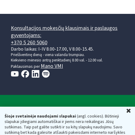
Konsultacijos mokesčių klausimais ir paslaugos
gyventojams:
+370 5 260 5060
Darbo laikas: I-IV 8.00-17.00, V 8.00-15.45.
Prieššventinę dieną - viena valanda trumpiau.
Kiekvieno mėnesio antrą penktadienį 8.00 val. - 12.00 val.
Mano VMI
Paklausimas per
Valstybinė mokesčių inspekcija prie Lietuvos
U
Respublikos finansų ministerijos
Šioje svetainėje naudojami slapukai
(angl. cookies). Būtinieji
slapukai įdiegiami automatiškai ir jiems nėra reikalingas Jūsų
Biudžetinė įstaiga. Juridinio asmens kodas — 188659752,
sutikimas. Taip pat galite sutikti ir su kitų slapukų naudojimu. Savo
adresas: Vasario 16-osios g. 14, 01107 Vilnius, Lietuva, el.paštas:
sutikimą bet kada galėsite atšaukti pakeisdami interneto naršyklės