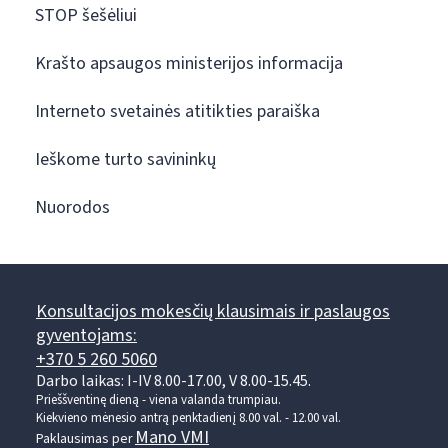
STOP šešėliui
Krašto apsaugos ministerijos informacija
Interneto svetainės atitikties paraiška
Ieškome turto savininkų
Nuorodos
Konsultacijos mokesčių klausimais ir paslaugos
gyventojams:
+370 5 260 5060
Darbo laikas: I-IV 8.00-17.00, V 8.00-15.45.
Prieššventinę dieną - viena valanda trumpiau.
Kiekvieno mėnesio antrą penktadienį 8.00 val. - 12.00 val.
Mano VMI
Paklausimas per