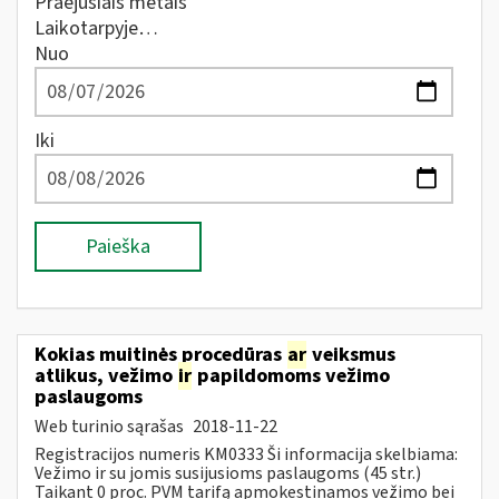
Praėjusiais metais
Laikotarpyje…
Nuo
Iki
Paieška
Kokias muitinės procedūras
ar
veiksmus
atlikus, vežimo
ir
papildomoms vežimo
paslaugoms
Web turinio sąrašas
2018-11-22
Registracijos numeris KM0333 Ši informacija skelbiama:
Vežimo ir su jomis susijusioms paslaugoms (45 str.)
Taikant 0 proc. PVM tarifą apmokestinamos vežimo bei