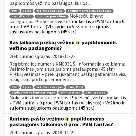
papildomos vežimo paslaugos, kurios...
pvm
0 proc
vežimo paslaugos
papildomos vežimo paslaugos
Mokesčių žinyno
pvmį 45 str 2 d
muitinės procedūros
kategorijos:
Pridėtinės vertės mokestis » PVM tarifai » 0
proc. PVM tarifas (VI skyrius) » Vežimo ir su jomis
susijusioms paslaugoms (45 str.)
Kas laikoma prekių vežimu
ir
papildomomis
vežimo paslaugomis?
Web turinio sąrašas
2018-11-22
Registracijos numeris KM0331 Ši informacija skelbiama:
Vežimo ir su jomis susijusioms paslaugoms (45 str.)
Prekių vežimas – prekių (įskaitant paštą) gabenimas visų
rūšių transporto priemonėmis,...
pvm
0 proc
vežimo paslaugos
pvmį 45 str
papildomos vežimo paslaugos
pvmį 2 str 26 d
pvmį 13 str 8 d
Mokesčių žinyno kategorijos:
Pridėtinės vertės mokestis
» PVM tarifai » 0 proc. PVM tarifas (VI skyrius) » Vežimo ir
su jomis susijusioms paslaugoms (45 str.)
Kurioms pašto vežimo
ir
papildomoms
paslaugoms taikomas 0 proc. PVM tarifas?
Web turinio sąrašas
2018-11-22