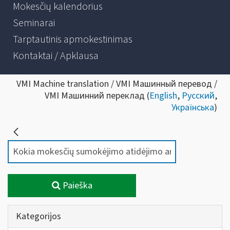
Mokesčių kalendorius
Seminarai
Tarptautinis apmokestinimas
Kontaktai / Apklausa
VMI Machine translation / VMI Машинный перевод /
VMI Машинний переклад (
English
,
Русский
,
Українська
)
Paieška
Kategorijos