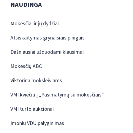
NAUDINGA
Mokesčiai ir jų dydžiai
Atsiskaitymas grynaisiais pinigais
Dažniausiai užduodami klausimai
Mokesčių ABC
Viktorina moksleiviams
VMI kviečia į „Pasimatymą su mokesčiais“
VMI turto aukcionai
Įmonių VDU palyginimas