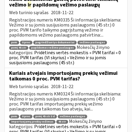
vežimo
ir
papildomų vežimo paslaugų
Web turinio sąrašas
2018-11-22
Registracijos numeris KM0335 Ši informacija skelbiama:
Vežimo ir su jomis susijusioms paslaugoms (45 str.) 0
proc. PVM tarifo taikymo pagrįstumą vežimo ir
papildomoms vežimo paslaugoms patvirtina:...
pvm
0 proc
pagrindžiantys dokumentai
vežimo paslaugos
Mokesčių žinyno
pvmį 45 str
papildomos vežimo paslaugos
kategorijos:
Pridėtinės vertės mokestis » PVM tarifai » 0
proc. PVM tarifas (VI skyrius) » Vežimo ir su jomis
susijusioms paslaugoms (45 str.)
Kuriais atvejais importuojamų prekių vežimui
taikomas 0 proc. PVM tarifas?
Web turinio sąrašas
2018-11-22
Registracijos numeris KM0324 Ši informacija skelbiama:
Vežimo ir su jomis susijusioms paslaugoms (45 str.) 0
proc. PVM tarifas importuojamų prekių vežimo
paslaugoms yra taikomas tuo atveju, kai...
pvm
0 proc
pvmį 45 str 3 d
vežimo paslaugos
Mokesčių žinyno
importuojamų prekių vežimas
45 str
kategorijos:
Pridėtinės vertės mokestis » PVM tarifai » 0
proc. PVM tarifas (VI skyrius) » Vežimo ir su jomis