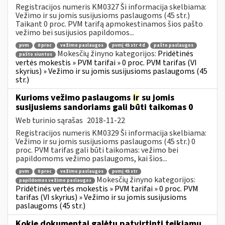
Registracijos numeris KM0327 Ši informacija skelbiama:
Vežimo ir su jomis susijusioms paslaugoms (45 str.)
Taikant 0 proc. PVM tarifą apmokestinamos šios pašto
vežimo bei susijusios papildomos...
pvm
0 proc
vežimo paslaugos
pvmį 45 str 4 d
pašto paslaugos
Mokesčių žinyno kategorijos:
Pridėtinės
pašto siuntos
vertės mokestis » PVM tarifai » 0 proc. PVM tarifas (VI
skyrius) » Vežimo ir su jomis susijusioms paslaugoms (45
str.)
Kurioms vežimo paslaugoms
ir
su jomis
susijusiems sandoriams gali būti taikomas 0
Web turinio sąrašas
2018-11-22
Registracijos numeris KM0329 Ši informacija skelbiama:
Vežimo ir su jomis susijusioms paslaugoms (45 str.) 0
proc. PVM tarifas gali būti taikomas: vežimo bei
papildomoms vežimo paslaugoms, kai šios...
pvm
0 proc
vežimo paslaugos
pvmį 45 str
Mokesčių žinyno kategorijos:
papildomos vežimo paslaugos
Pridėtinės vertės mokestis » PVM tarifai » 0 proc. PVM
tarifas (VI skyrius) » Vežimo ir su jomis susijusioms
paslaugoms (45 str.)
Kokie dokumentai galėtų patvirtinti teikiamų