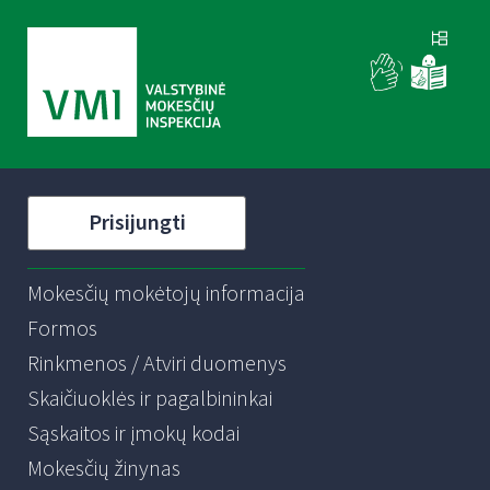
Prisijungti
Mokesčių mokėtojų informacija
Formos
Rinkmenos / Atviri duomenys
Skaičiuoklės ir pagalbininkai
Sąskaitos ir įmokų kodai
Mokesčių žinynas