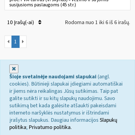
susijusioms paslaugoms (45 str.)
10 Įrašų(-ai)
Rodoma nuo 1 iki 6 iš 6 irašų.
1
Uždaryti
Šioje svetainėje naudojami slapukai
(angl.
cookies). Būtinieji slapukai įdiegiami automatiškai
ir jiems nėra reikalingas Jūsų sutikimas. Taip pat
galite sutikti ir su kitų slapukų naudojimu. Savo
sutikimą bet kada galėsite atšaukti pakeisdami
interneto naršyklės nustatymus ir ištrindami
įrašytus slapukus. Daugiau informacijos
Slapukų
politika
;
Privatumo politika.