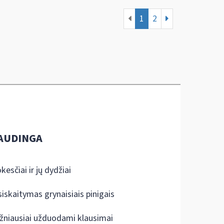
1
2
AUDINGA
kesčiai ir jų dydžiai
siskaitymas grynaisiais pinigais
žniausiai užduodami klausimai