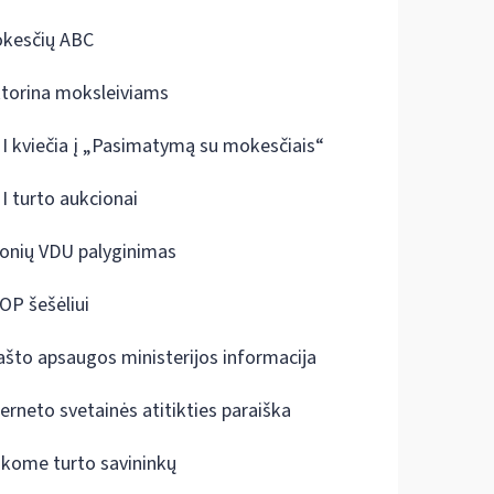
kesčių ABC
ktorina moksleiviams
I kviečia į „Pasimatymą su mokesčiais“
I turto aukcionai
onių VDU palyginimas
OP šešėliui
ašto apsaugos ministerijos informacija
terneto svetainės atitikties paraiška
škome turto savininkų