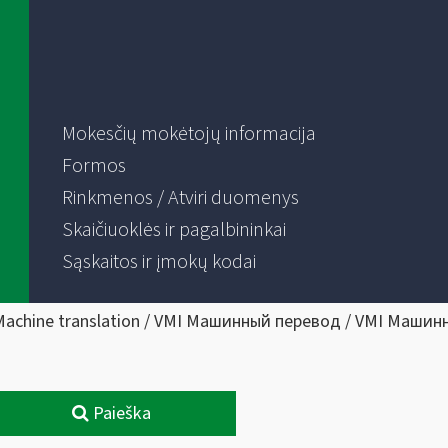
Mokesčių mokėtojų informacija
Formos
Rinkmenos / Atviri duomenys
Skaičiuoklės ir pagalbininkai
Sąskaitos ir įmokų kodai
Machine translation / VMI Машинный перевод / VMI Машин
Paieška