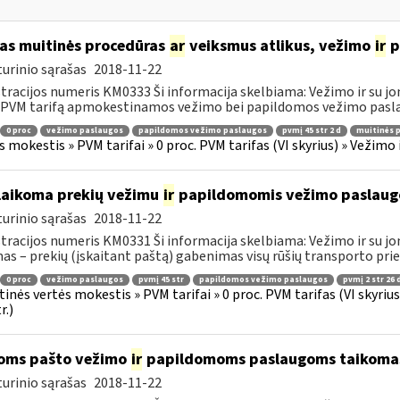
as muitinės procedūras
ar
veiksmus atlikus, vežimo
ir
p
urinio sąrašas
2018-11-22
tracijos numeris KM0333 Ši informacija skelbiama: Vežimo ir su jo
 PVM tarifą apmokestinamos vežimo bei papildomos vežimo paslau
0 proc
vežimo paslaugos
papildomos vežimo paslaugos
pvmį 45 str 2 d
muitinės 
s mokestis » PVM tarifai » 0 proc. PVM tarifas (VI skyrius) » Vežimo
laikoma prekių vežimu
ir
papildomomis vežimo paslaug
urinio sąrašas
2018-11-22
tracijos numeris KM0331 Ši informacija skelbiama: Vežimo ir su jo
as – prekių (įskaitant paštą) gabenimas visų rūšių transporto pri
0 proc
vežimo paslaugos
pvmį 45 str
papildomos vežimo paslaugos
pvmį 2 str 26 
tinės vertės mokestis » PVM tarifai » 0 proc. PVM tarifas (VI skyri
r.)
oms pašto vežimo
ir
papildomoms paslaugoms taikomas 
urinio sąrašas
2018-11-22