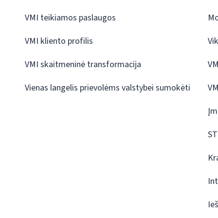
VMI teikiamos paslaugos
Mo
VMI kliento profilis
Vi
VMI skaitmeninė transformacija
VM
Vienas langelis prievolėms valstybei sumokėti
VM
Įm
ST
Kr
In
Ie