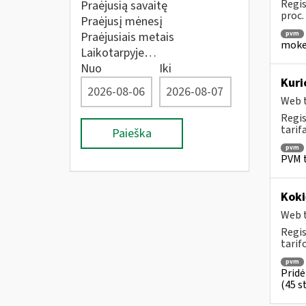
Regis
Praėjusią savaitę
proc.
Praėjusį mėnesį
Praėjusiais metais
pvm
mokes
Laikotarpyje…
Nuo
Iki
Kuri
Web t
Regis
tarif
Paieška
pvm
PVM t
Koki
Web t
Regis
tarif
pvm
Pridė
(45 st