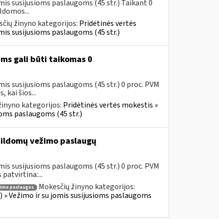
mis susijusioms paslaugoms (45 str.) Taikant 0
ldomos...
čių žinyno kategorijos:
Pridėtinės vertės
jomis susijusioms paslaugoms (45 str.)
ms gali būti taikomas 0
mis susijusioms paslaugoms (45 str.) 0 proc. PVM
kai šios...
inyno kategorijos:
Pridėtinės vertės mokestis »
sioms paslaugoms (45 str.)
ildomų vežimo paslaugų
mis susijusioms paslaugoms (45 str.) 0 proc. PVM
atvirtina:...
Mokesčių žinyno kategorijos:
imo paslaugos
us) » Vežimo ir su jomis susijusioms paslaugoms