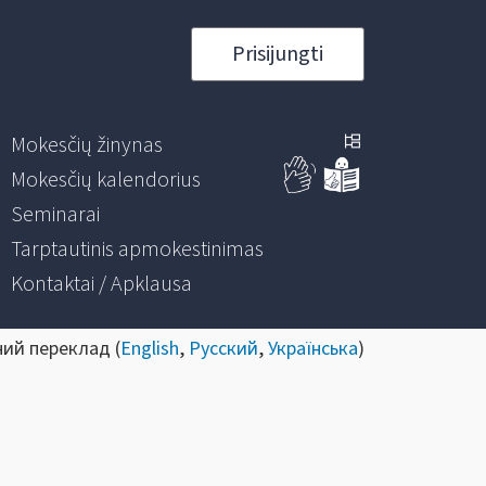
Prisijungti
Mokesčių žinynas
Mokesčių kalendorius
Seminarai
Tarptautinis apmokestinimas
Kontaktai / Apklausa
ний переклад (
English
,
Русский
,
Українська
)