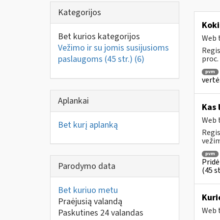
Kategorijos
Koki
Bet kurios kategorijos
Web t
Vežimo ir su jomis susijusioms
Regis
paslaugoms (45 str.)
(6)
proc.
pvm
vertė
Aplankai
Kas 
Web t
Bet kurį aplanką
Regis
vežim
pvm
Pridė
Parodymo data
(45 st
Bet kuriuo metu
Kuri
Praėjusią valandą
Web t
Paskutines 24 valandas