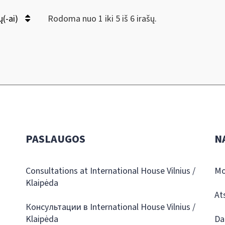
ų(-ai)
Rodoma nuo 1 iki 5 iš 6 irašų.
PASLAUGOS
N
Consultations at International House Vilnius /
Mo
Klaipėda
At
Консультации в International House Vilnius /
Klaipėda
Da