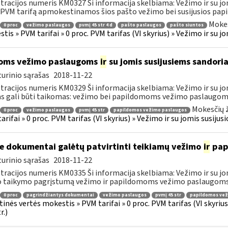
tracijos numeris KM0327 Ši informacija skelbiama: Vežimo ir su jo
 PVM tarifą apmokestinamos šios pašto vežimo bei susijusios papi
Mokes
0 proc
vežimo paslaugos
pvmį 45 str 4 d
pašto paslaugos
pašto siuntos
tis » PVM tarifai » 0 proc. PVM tarifas (VI skyrius) » Vežimo ir su 
oms vežimo paslaugoms
ir
su jomis susijusiems sandoria
urinio sąrašas
2018-11-22
tracijos numeris KM0329 Ši informacija skelbiama: Vežimo ir su jo
as gali būti taikomas: vežimo bei papildomoms vežimo paslaugoms, 
Mokesčių ž
0 proc
vežimo paslaugos
pvmį 45 str
papildomos vežimo paslaugos
arifai » 0 proc. PVM tarifas (VI skyrius) » Vežimo ir su jomis susiju
e dokumentai galėtų patvirtinti teikiamų vežimo
ir
pap
urinio sąrašas
2018-11-22
tracijos numeris KM0335 Ši informacija skelbiama: Vežimo ir su jo
o taikymo pagrįstumą vežimo ir papildomoms vežimo paslaugoms p
0 proc
pagrindžiantys dokumentai
vežimo paslaugos
pvmį 45 str
papildomos vež
tinės vertės mokestis » PVM tarifai » 0 proc. PVM tarifas (VI skyri
r.)