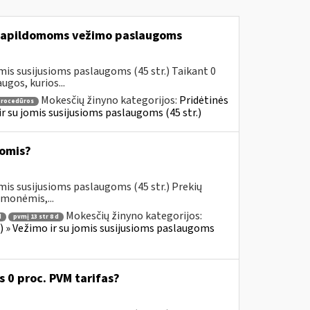
apildomoms vežimo paslaugoms
mis susijusioms paslaugoms (45 str.) Taikant 0
gos, kurios...
Mokesčių žinyno kategorijos:
Pridėtinės
procedūros
 ir su jomis susijusioms paslaugoms (45 str.)
omis?
mis susijusioms paslaugoms (45 str.) Prekių
emonėmis,...
Mokesčių žinyno kategorijos:
d
pvmį 13 str 8 d
us) » Vežimo ir su jomis susijusioms paslaugoms
0 proc. PVM tarifas?