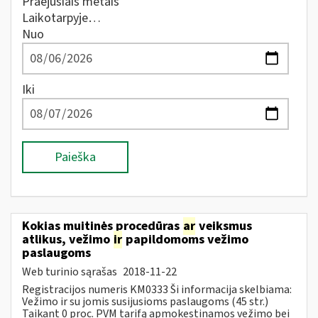
Praėjusiais metais
Laikotarpyje…
Nuo
Iki
Paieška
Kokias muitinės procedūras
ar
veiksmus
atlikus, vežimo
ir
papildomoms vežimo
paslaugoms
Web turinio sąrašas
2018-11-22
Registracijos numeris KM0333 Ši informacija skelbiama:
Vežimo ir su jomis susijusioms paslaugoms (45 str.)
Taikant 0 proc. PVM tarifą apmokestinamos vežimo bei