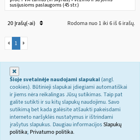
susijusioms paslaugoms (45 str.)
20 Įrašų(-ai)
Rodoma nuo 1 iki 6 iš 6 irašų.
1
Uždaryti
Šioje svetainėje naudojami slapukai
(angl.
cookies). Būtinieji slapukai įdiegiami automatiškai
ir jiems nėra reikalingas Jūsų sutikimas. Taip pat
galite sutikti ir su kitų slapukų naudojimu. Savo
sutikimą bet kada galėsite atšaukti pakeisdami
interneto naršyklės nustatymus ir ištrindami
įrašytus slapukus. Daugiau informacijos
Slapukų
politika
;
Privatumo politika.