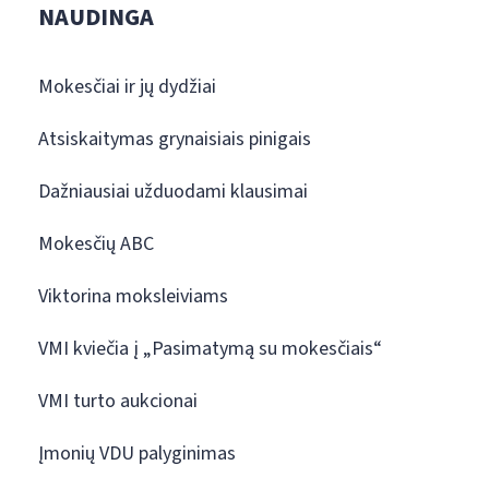
NAUDINGA
Mokesčiai ir jų dydžiai
Atsiskaitymas grynaisiais pinigais
Dažniausiai užduodami klausimai
Mokesčių ABC
Viktorina moksleiviams
VMI kviečia į „Pasimatymą su mokesčiais“
VMI turto aukcionai
Įmonių VDU palyginimas