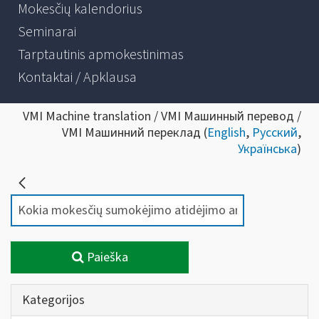
Mokesčių kalendorius
Seminarai
Tarptautinis apmokestinimas
Kontaktai / Apklausa
VMI Machine translation / VMI Машинный перевод /
VMI Машинний переклад (
English
,
Русский
,
Українська
)
Paieška
Kategorijos