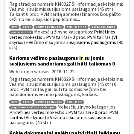
Registracijos numeris KM0327 Ši informacija skelbiama:
Vežimo ir su jomis susijusioms paslaugoms (45 str.)
Taikant 0 proc. PVM tarifą apmokestinamos šios pašto
vežimo bei susijusios papildomos...
pvm
0 proc
vežimo paslaugos
pvmį 45 str 4 d
pašto paslaugos
Mokesčių žinyno kategorijos:
Pridėtinės
pašto siuntos
vertės mokestis » PVM tarifai » 0 proc. PVM tarifas (VI
skyrius) » Vežimo ir su jomis susijusioms paslaugoms (45
str.)
Kurioms vežimo paslaugoms
ir
su jomis
susijusiems sandoriams gali būti taikomas 0
Web turinio sąrašas
2018-11-22
Registracijos numeris KM0329 Ši informacija skelbiama:
Vežimo ir su jomis susijusioms paslaugoms (45 str.) 0
proc. PVM tarifas gali būti taikomas: vežimo bei
papildomoms vežimo paslaugoms, kai šios...
pvm
0 proc
vežimo paslaugos
pvmį 45 str
Mokesčių žinyno kategorijos:
papildomos vežimo paslaugos
Pridėtinės vertės mokestis » PVM tarifai » 0 proc. PVM
tarifas (VI skyrius) » Vežimo ir su jomis susijusioms
paslaugoms (45 str.)
Kokie dokumentai galėtų patvirtinti teikiamų