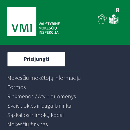
Prisijungti
Mokesčių mokėtojų informacija
Formos
Rinkmenos / Atviri duomenys
Skaičiuoklės ir pagalbininkai
Sąskaitos ir įmokų kodai
Mokesčių žinynas