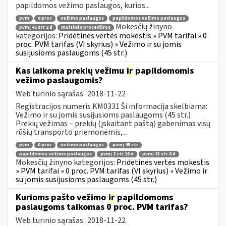
papildomos vežimo paslaugos, kurios...
pvm
0 proc
vežimo paslaugos
papildomos vežimo paslaugos
Mokesčių žinyno
pvmį 45 str 2 d
muitinės procedūros
kategorijos:
Pridėtinės vertės mokestis » PVM tarifai » 0
proc. PVM tarifas (VI skyrius) » Vežimo ir su jomis
susijusioms paslaugoms (45 str.)
Kas laikoma prekių vežimu
ir
papildomomis
vežimo paslaugomis?
Web turinio sąrašas
2018-11-22
Registracijos numeris KM0331 Ši informacija skelbiama:
Vežimo ir su jomis susijusioms paslaugoms (45 str.)
Prekių vežimas – prekių (įskaitant paštą) gabenimas visų
rūšių transporto priemonėmis,...
pvm
0 proc
vežimo paslaugos
pvmį 45 str
papildomos vežimo paslaugos
pvmį 2 str 26 d
pvmį 13 str 8 d
Mokesčių žinyno kategorijos:
Pridėtinės vertės mokestis
» PVM tarifai » 0 proc. PVM tarifas (VI skyrius) » Vežimo ir
su jomis susijusioms paslaugoms (45 str.)
Kurioms pašto vežimo
ir
papildomoms
paslaugoms taikomas 0 proc. PVM tarifas?
Web turinio sąrašas
2018-11-22