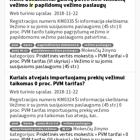
vežimo
ir
papildomų vežimo paslaugų
Web turinio sąrašas
2018-11-22
Registracijos numeris KM0335 Ši informacija skelbiama:
Vežimo ir su jomis susijusioms paslaugoms (45 str.) 0
proc. PVM tarifo taikymo pagrįstumą vežimo ir
papildomoms vežimo paslaugoms patvirtina:...
pvm
0 proc
pagrindžiantys dokumentai
vežimo paslaugos
Mokesčių žinyno
pvmį 45 str
papildomos vežimo paslaugos
kategorijos:
Pridėtinės vertės mokestis » PVM tarifai » 0
proc. PVM tarifas (VI skyrius) » Vežimo ir su jomis
susijusioms paslaugoms (45 str.)
Kuriais atvejais importuojamų prekių vežimui
taikomas 0 proc. PVM tarifas?
Web turinio sąrašas
2018-11-22
Registracijos numeris KM0324 Ši informacija skelbiama:
Vežimo ir su jomis susijusioms paslaugoms (45 str.) 0
proc. PVM tarifas importuojamų prekių vežimo
paslaugoms yra taikomas tuo atveju, kai...
pvm
0 proc
pvmį 45 str 3 d
vežimo paslaugos
Mokesčių žinyno
importuojamų prekių vežimas
45 str
kategorijos:
Pridėtinės vertės mokestis » PVM tarifai » 0
proc. PVM tarifas (VI skyrius) » Vežimo ir su jomis