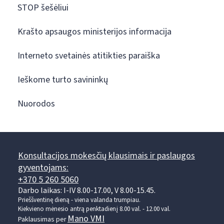
STOP šešėliui
Krašto apsaugos ministerijos informacija
Interneto svetainės atitikties paraiška
Ieškome turto savininkų
Nuorodos
Konsultacijos mokesčių klausimais ir paslaugos
gyventojams:
+370 5 260 5060
Darbo laikas: I-IV 8.00-17.00, V 8.00-15.45.
Prieššventinę dieną - viena valanda trumpiau.
Kiekvieno mėnesio antrą penktadienį 8.00 val. - 12.00 val.
Mano VMI
Paklausimas per