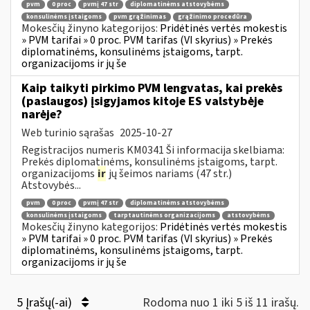
pvm
0 proc
pvmį 47 str
diplomatinėms atstovybėms
konsulinėms įstaigoms
pvm grąžinimas
grąžinimo procedūra
Mokesčių žinyno kategorijos:
Pridėtinės vertės mokestis
» PVM tarifai » 0 proc. PVM tarifas (VI skyrius) » Prekės
diplomatinėms, konsulinėms įstaigoms, tarpt.
organizacijoms ir jų še
Kaip taikyti pirkimo PVM lengvatas, kai prekės
(paslaugos) įsigyjamos kitoje ES valstybėje
narėje?
Web turinio sąrašas
2025-10-27
Registracijos numeris KM0341 Ši informacija skelbiama:
Prekės diplomatinėms, konsulinėms įstaigoms, tarpt.
organizacijoms
ir
jų šeimos nariams (47 str.)
Atstovybės...
pvm
0 proc
pvmį 47 str
diplomatinėms atstovybėms
konsulinėms įstaigoms
tarptautinėms organizacijoms
atstovybėms
Mokesčių žinyno kategorijos:
Pridėtinės vertės mokestis
» PVM tarifai » 0 proc. PVM tarifas (VI skyrius) » Prekės
diplomatinėms, konsulinėms įstaigoms, tarpt.
organizacijoms ir jų še
5 Įrašų(-ai)
Rodoma nuo 1 iki 5 iš 11 irašų.