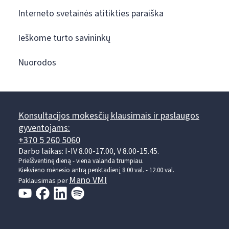
Interneto svetainės atitikties paraiška
Ieškome turto savininkų
Nuorodos
Konsultacijos mokesčių klausimais ir paslaugos
gyventojams:
+370 5 260 5060
Darbo laikas: I-IV 8.00-17.00, V 8.00-15.45.
Prieššventinę dieną - viena valanda trumpiau.
Kiekvieno mėnesio antrą penktadienį 8.00 val. - 12.00 val.
Mano VMI
Paklausimas per