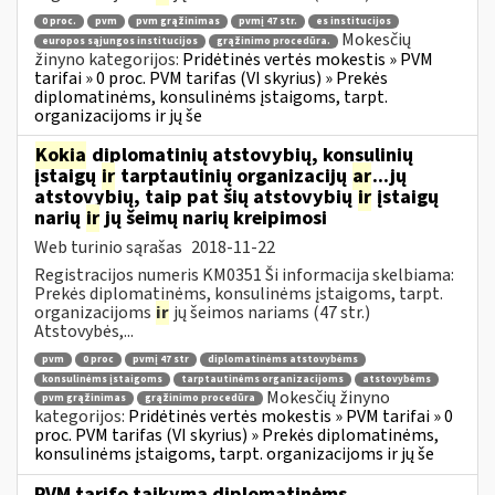
0 proc.
pvm
pvm grąžinimas
pvmį 47 str.
es institucijos
Mokesčių
europos sąjungos institucijos
grąžinimo procedūra.
žinyno kategorijos:
Pridėtinės vertės mokestis » PVM
tarifai » 0 proc. PVM tarifas (VI skyrius) » Prekės
diplomatinėms, konsulinėms įstaigoms, tarpt.
organizacijoms ir jų še
Kokia
diplomatinių atstovybių, konsulinių
įstaigų
ir
tarptautinių organizacijų
ar
...jų
atstovybių, taip pat šių atstovybių
ir
įstaigų
narių
ir
jų šeimų narių kreipimosi
Web turinio sąrašas
2018-11-22
Registracijos numeris KM0351 Ši informacija skelbiama:
Prekės diplomatinėms, konsulinėms įstaigoms, tarpt.
organizacijoms
ir
jų šeimos nariams (47 str.)
Atstovybės,...
pvm
0 proc
pvmį 47 str
diplomatinėms atstovybėms
konsulinėms įstaigoms
tarptautinėms organizacijoms
atstovybėms
Mokesčių žinyno
pvm grąžinimas
grąžinimo procedūra
kategorijos:
Pridėtinės vertės mokestis » PVM tarifai » 0
proc. PVM tarifas (VI skyrius) » Prekės diplomatinėms,
konsulinėms įstaigoms, tarpt. organizacijoms ir jų še
PVM tarifo taikymą diplomatinėms