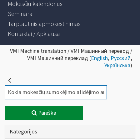
Mokesčių kalendorius
Seminarai
Tarptautinis apmokestinimas
Kontaktai / Apklausa
VMI Machine translation / VMI Машинный перевод /
VMI Машинний переклад (
English
,
Русский
,
Українська
)
Paieška
Kategorijos