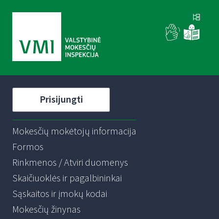
Prisijungti
Mokesčių mokėtojų informacija
Formos
Rinkmenos / Atviri duomenys
Skaičiuoklės ir pagalbininkai
Sąskaitos ir įmokų kodai
Mokesčių žinynas