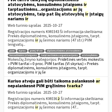
atstovybėms, konsulinėms įstaigoms
ir
tarptautinėms...organizacijoms
ar
jų
atstovybėms, taip pat šių atstovybių
ir
įstaigų
nariams
ir
Web turinio sąrašas
2025-10-27
Registracijos numeris KM0343 Ši informacija skelbiama:
Prekės diplomatinėms, konsulinėms įstaigoms, tarpt.
organizacijoms
ir
jų šeimos nariams (47 str.) PVM
lengvatų...
pvm
0 proc
pvmį 47 str
diplomatinėms atstovybėms
konsulinėms įstaigoms
tarptautinėms organizacijoms
atstovybėms
Mokesčių žinyno kategorijos:
Pridėtinės vertės mokestis
» PVM tarifai » 0 proc. PVM tarifas (VI skyrius) » Prekės
diplomatinėms, konsulinėms įstaigoms, tarpt.
organizacijoms ir jų še
Kuriuo atveju gali būti taikoma palankesnė
ar
nepalankesnė PVM grąžinimo
tvarka
?
Web turinio sąrašas
2025-10-27
Registracijos numeris KM036
2
Ši informacija skelbiama:
Prekės diplomatinėms, konsulinėms įstaigoms, tarpt.
organizacijoms
ir
jų šeimos nariams (47...