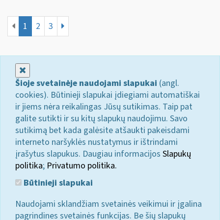
1
2
3
Uždaryti
Šioje svetainėje naudojami slapukai
(angl.
cookies). Būtinieji slapukai įdiegiami automatiškai
ir jiems nėra reikalingas Jūsų sutikimas. Taip pat
galite sutikti ir su kitų slapukų naudojimu. Savo
sutikimą bet kada galėsite atšaukti pakeisdami
interneto naršyklės nustatymus ir ištrindami
įrašytus slapukus. Daugiau informacijos
Slapukų
politika
;
Privatumo politika.
Būtinieji slapukai
Naudojami sklandžiam svetainės veikimui ir įgalina
pagrindines svetainės funkcijas. Be šių slapukų