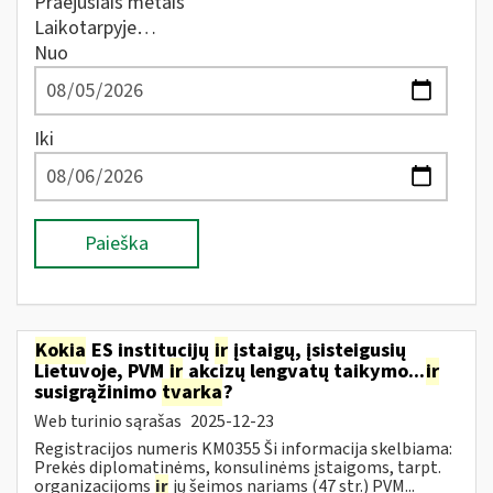
Praėjusiais metais
Laikotarpyje…
Nuo
Iki
Paieška
Kokia
ES institucijų
ir
įstaigų, įsisteigusių
Lietuvoje, PVM
ir
akcizų lengvatų taikymo...
ir
susigrąžinimo
tvarka
?
Web turinio sąrašas
2025-12-23
Registracijos numeris KM0355 Ši informacija skelbiama:
Prekės diplomatinėms, konsulinėms įstaigoms, tarpt.
organizacijoms
ir
jų šeimos nariams (47 str.) PVM...