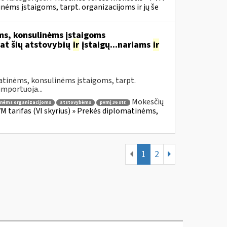
inėms įstaigoms, tarpt. organizacijoms ir jų še
s, konsulinėms įstaigoms
at šių atstovybių
ir
įstaigų...nariams
ir
atinėms, konsulinėms įstaigoms, tarpt.
importuoja...
Mokesčių
inėms organizacijoms
atstovybėms
pvmį 36 str.
VM tarifas (VI skyrius) » Prekės diplomatinėms,
1
2