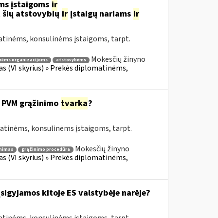
ms įstaigoms
ir
 šių atstovybių
ir
įstaigų nariams
ir
atinėms, konsulinėms įstaigoms, tarpt.
Mokesčių žinyno
nėms organizacijoms
atstovybėms
fas (VI skyrius) » Prekės diplomatinėms,
 PVM grąžinimo
tvarka
?
matinėms, konsulinėms įstaigoms, tarpt.
Mokesčių žinyno
nimas
grąžinimo procedūra
fas (VI skyrius) » Prekės diplomatinėms,
įsigyjamos kitoje ES valstybėje narėje?