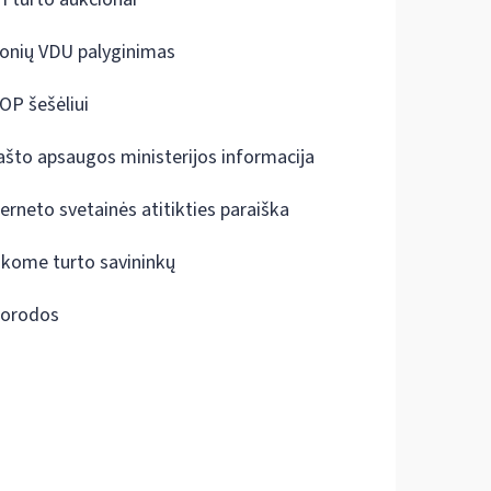
onių VDU palyginimas
OP šešėliui
ašto apsaugos ministerijos informacija
terneto svetainės atitikties paraiška
škome turto savininkų
orodos