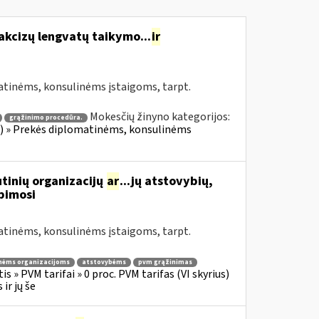
akcizų lengvatų taikymo...
ir
atinėms, konsulinėms įstaigoms, tarpt.
Mokesčių žinyno kategorijos:
grąžinimo procedūra.
ius) » Prekės diplomatinėms, konsulinėms
tinių organizacijų
ar
...jų atstovybių,
ipimosi
atinėms, konsulinėms įstaigoms, tarpt.
nėms organizacijoms
atstovybėms
pvm grąžinimas
s » PVM tarifai » 0 proc. PVM tarifas (VI skyrius)
ir jų še