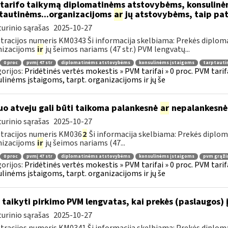
tarifo taikymą diplomatinėms atstovybėms, konsulinė
tautinėms...organizacijoms
ar
jų atstovybėms, taip pat
urinio sąrašas
2025-10-27
tracijos numeris KM0343 Ši informacija skelbiama: Prekės diplom
nizacijoms
ir
jų šeimos nariams (47 str.) PVM lengvatų...
0 proc
pvmį 47 str
diplomatinėms atstovybėms
konsulinėms įstaigoms
tarptauti
orijos:
Pridėtinės vertės mokestis » PVM tarifai » 0 proc. PVM tari
linėms įstaigoms, tarpt. organizacijoms ir jų še
uo atveju gali būti taikoma palankesnė
ar
nepalankesnė
urinio sąrašas
2025-10-27
tracijos numeris KM036
2
Ši informacija skelbiama: Prekės diplo
nizacijoms
ir
jų šeimos nariams (47...
0 proc
pvmį 47 str
diplomatinėms atstovybėms
konsulinėms įstaigoms
pvm grąži
orijos:
Pridėtinės vertės mokestis » PVM tarifai » 0 proc. PVM tari
linėms įstaigoms, tarpt. organizacijoms ir jų še
 taikyti pirkimo PVM lengvatas, kai prekės (paslaugos) 
urinio sąrašas
2025-10-27