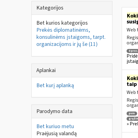
Kategorijos
Kok
susi
Bet kurios kategorijos
Prekės diplomatinėms,
Web t
konsulinėms įstaigoms, tarpt.
Regis
orga
organizacijoms ir jų še
(11)
0 proc
Pridė
įstai
Aplankai
Kok
taip
Bet kurį aplanką
Web t
Regis
orga
Parodymo data
pvm
grąži
» Pre
Bet kuriuo metu
Praėjusią valandą