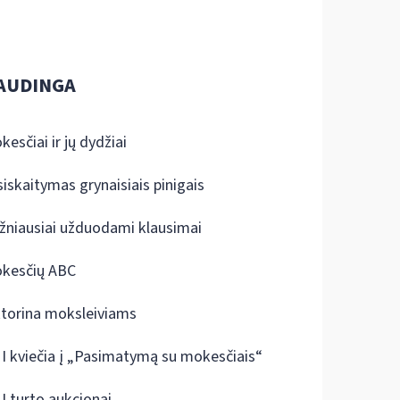
AUDINGA
kesčiai ir jų dydžiai
siskaitymas grynaisiais pinigais
žniausiai užduodami klausimai
kesčių ABC
ktorina moksleiviams
I kviečia į „Pasimatymą su mokesčiais“
I turto aukcionai