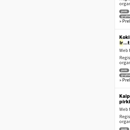
orga
pvm
grąži
» Pre
Koki
ir
..
Web t
Regis
orga
pvm
grąži
» Pre
Kaip
pirk
Web t
Regis
orga
pvm