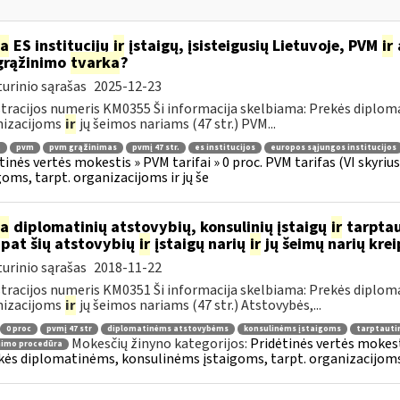
ia
ES institucijų
ir
įstaigų, įsisteigusių Lietuvoje, PVM
ir
grąžinimo
tvarka
?
urinio sąrašas
2025-12-23
tracijos numeris KM0355 Ši informacija skelbiama: Prekės diplom
nizacijoms
ir
jų šeimos nariams (47 str.) PVM...
.
pvm
pvm grąžinimas
pvmį 47 str.
es institucijos
europos sąjungos institucijos
tinės vertės mokestis » PVM tarifai » 0 proc. PVM tarifas (VI skyr
goms, tarpt. organizacijoms ir jų še
ia
diplomatinių atstovybių, konsulinių įstaigų
ir
tarptau
 pat šių atstovybių
ir
įstaigų narių
ir
jų šeimų narių kre
urinio sąrašas
2018-11-22
tracijos numeris KM0351 Ši informacija skelbiama: Prekės diplom
nizacijoms
ir
jų šeimos nariams (47 str.) Atstovybės,...
0 proc
pvmį 47 str
diplomatinėms atstovybėms
konsulinėms įstaigoms
tarptauti
Mokesčių žinyno kategorijos:
Pridėtinės vertės mokesti
nimo procedūra
kės diplomatinėms, konsulinėms įstaigoms, tarpt. organizacijoms 