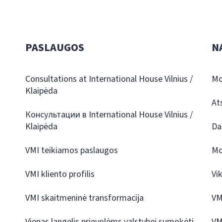
PASLAUGOS
N
Consultations at International House Vilnius /
Mo
Klaipėda
At
Консультации в International House Vilnius /
Klaipėda
Da
VMI teikiamos paslaugos
Mo
VMI kliento profilis
Vi
VMI skaitmeninė transformacija
VM
Vienas langelis prievolėms valstybei sumokėti
VM