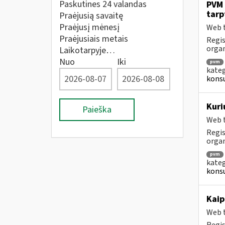
Paskutines 24 valandas
PVM 
tarp
Praėjusią savaitę
Praėjusį mėnesį
Web t
Praėjusiais metais
Regis
orga
Laikotarpyje…
Nuo
Iki
pvm
kateg
konsu
Kuri
Paieška
Web t
Regis
orga
pvm
kateg
konsu
Kaip
Web t