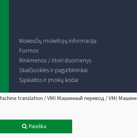
Mokesčių mokėtojų informacija
Formos
Rinkmenos / Atviri duomenys
Skaičiuoklės ir pagalbininkai
Sąskaitos ir įmokų kodai
Machine translation / VMI Машинный перевод / VMI Машин
Paieška