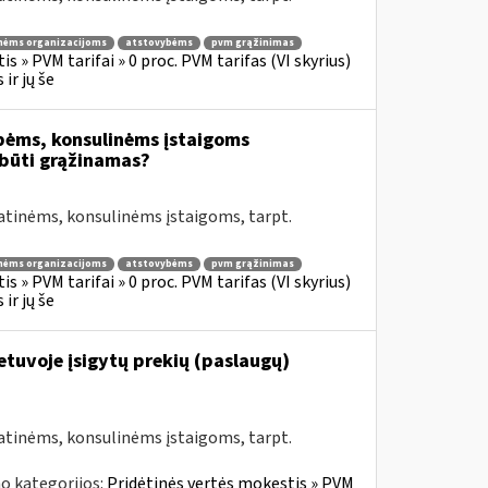
nėms organizacijoms
atstovybėms
pvm grąžinimas
s » PVM tarifai » 0 proc. PVM tarifas (VI skyrius)
ir jų še
bėms, konsulinėms įstaigoms
būti grąžinamas?
atinėms, konsulinėms įstaigoms, tarpt.
nėms organizacijoms
atstovybėms
pvm grąžinimas
s » PVM tarifai » 0 proc. PVM tarifas (VI skyrius)
ir jų še
Lietuvoje įsigytų prekių (paslaugų)
atinėms, konsulinėms įstaigoms, tarpt.
o kategorijos:
Pridėtinės vertės mokestis » PVM