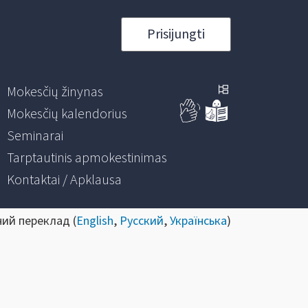
Prisijungti
Mokesčių žinynas
Mokesčių kalendorius
Seminarai
Tarptautinis apmokestinimas
Kontaktai / Apklausa
ний переклад (
English
,
Русский
,
Українська
)