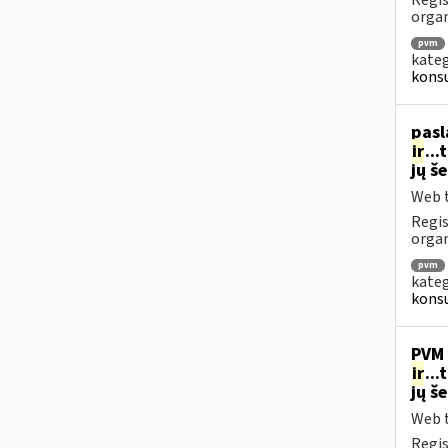
Regis
orga
pvm
kateg
konsu
pasl
ir
..
jų š
Web t
Regis
organ
pvm
kateg
konsu
PVM 
ir
..
jų š
Web t
Regis