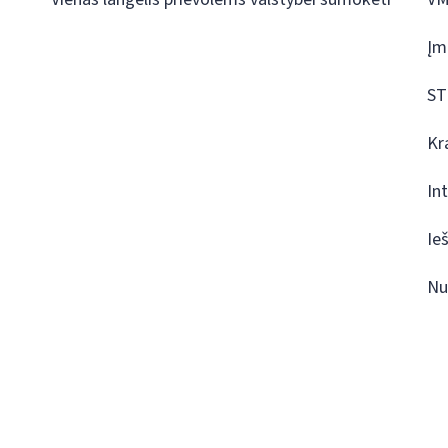
Įm
ST
Kr
In
Ie
Nu