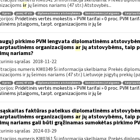
tracijos numeris KM0341 Ši informacija skelbiama: Prekės diplom
nizacijoms
ir
jų šeimos nariams (47 str.) Atstovybės...
0 proc
pvmį 47 str
diplomatinėms atstovybėms
konsulinėms įstaigoms
tarptauti
orijos:
Pridėtinės vertės mokestis » PVM tarifai » 0 proc. PVM tari
linėms įstaigoms, tarpt. organizacijoms ir jų še
augų) pirkimo PVM lengvata diplomatinėms atstovybėm
.tarptautinėms organizacijoms
ar
jų atstovybėms, taip p
eimų nariams?
urinio sąrašas
2018-11-22
tracijos numeris KM0349 Ši informacija skelbiama: Prekės diplom
izacijoms ir jų šeimos nariams (47 str.) Lietuvoje įsigytų prekių (pa
0 proc
pvmį 47 str
diplomatinėms atstovybėms
konsulinėms įstaigoms
tarptauti
orijos:
Pridėtinės vertės mokestis » PVM tarifai » 0 proc. PVM tari
linėms įstaigoms, tarpt. organizacijoms ir jų še
sąskaitas faktūras pateikus diplomatinėms atstovybėm
.tarptautinėms organizacijoms
ar
jų atstovybėms, taip p
eimų nariams gali būti grąžinamas sumokėtas pirkimo P
urinio sąrašas
2024-03-29
tracijos numeris KM0361 Ši informacija skelbiama: Prekės diplom