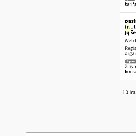
tarif
pasl
ir
..
jų š
Web t
Regis
organ
0 proc
žinyn
konsu
10 Įra