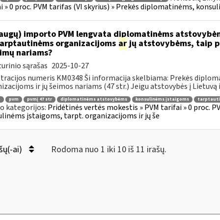
ai » 0 proc. PVM tarifas (VI skyrius) » Prekės diplomatinėms, konsul
augų) importo PVM lengvata diplomatinėms atstovybėm
.tarptautinėms organizacijoms
ar
jų atstovybėms, taip p
eimų nariams?
urinio sąrašas
2025-10-27
tracijos numeris KM0348 Ši informacija skelbiama: Prekės diplom
izacijoms ir jų šeimos nariams (47 str.) Jeigu atstovybės į Lietuvą 
.
pvm
pvmį 47 str
diplomatinėms atstovybėms
konsulinėms įstaigoms
tarptaut
o kategorijos:
Pridėtinės vertės mokestis » PVM tarifai » 0 proc. P
linėms įstaigoms, tarpt. organizacijoms ir jų še
šų(-ai)
Rodoma nuo 1 iki 10 iš 11 irašų.