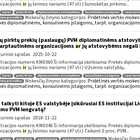
nizacijoms
ir
jų šeimos nariams (47 str.) Sumokėtas pirkimo...
0 proc
pvmį 47 str
diplomatinėms atstovybėms
konsulinėms įstaigoms
tarptauti
Mokesčių žinyno kategorijos:
Pridėtinės vertės mokesti
nimo procedūra
kės diplomatinėms, konsulinėms įstaigoms, tarpt. organizacijoms 
ų pirktų prekių (paslaugų) PVM diplomatinėms atstovy
.tarptautinėms organizacijoms
ar
jų atstovybėms negali 
urinio sąrašas
2025-10-22
tracijos numeris KM0360 Ši informacija skelbiama: Prekės diplom
nizacijoms
ir
jų šeimos nariams (47 str.) Užsienio valstybių...
0 proc
pvmį 47 str
diplomatinėms atstovybėms
konsulinėms įstaigoms
tarptauti
Mokesčių žinyno kategorijos:
Pridėtinės vertės mokesti
nimo procedūra
kės diplomatinėms, konsulinėms įstaigoms, tarpt. organizacijoms 
 taikyti kitoje ES valstybėje įsikūrusiai ES institucijai 
imo PVM lengvatą?
urinio sąrašas
2018-11-22
tracijos numeris KM0346 Ši informacija skelbiama: Prekės diplom
nizacijoms
ir
jų šeimos nariams (47 str.) Taikant 0 proc. PVM...
Mokesčių žinyn
0 proc
pvmį 47 str
es institucija
europos sąjungos institucija