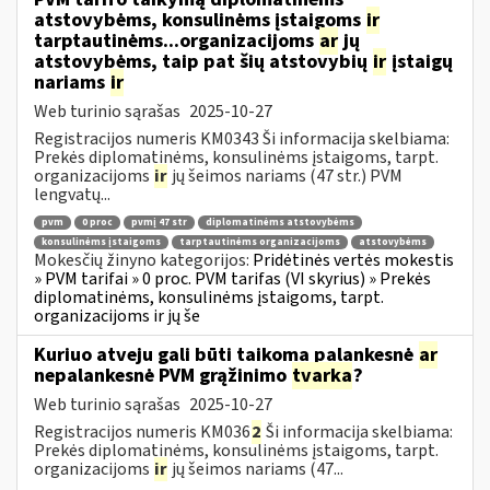
atstovybėms, konsulinėms įstaigoms
ir
tarptautinėms...organizacijoms
ar
jų
atstovybėms, taip pat šių atstovybių
ir
įstaigų
nariams
ir
Web turinio sąrašas
2025-10-27
Registracijos numeris KM0343 Ši informacija skelbiama:
Prekės diplomatinėms, konsulinėms įstaigoms, tarpt.
organizacijoms
ir
jų šeimos nariams (47 str.) PVM
lengvatų...
pvm
0 proc
pvmį 47 str
diplomatinėms atstovybėms
konsulinėms įstaigoms
tarptautinėms organizacijoms
atstovybėms
Mokesčių žinyno kategorijos:
Pridėtinės vertės mokestis
» PVM tarifai » 0 proc. PVM tarifas (VI skyrius) » Prekės
diplomatinėms, konsulinėms įstaigoms, tarpt.
organizacijoms ir jų še
Kuriuo atveju gali būti taikoma palankesnė
ar
nepalankesnė PVM grąžinimo
tvarka
?
Web turinio sąrašas
2025-10-27
Registracijos numeris KM036
2
Ši informacija skelbiama:
Prekės diplomatinėms, konsulinėms įstaigoms, tarpt.
organizacijoms
ir
jų šeimos nariams (47...