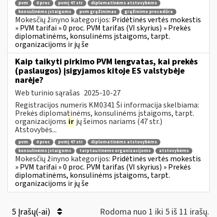
pvm
0 proc
pvmį 47 str
diplomatinėms atstovybėms
konsulinėms įstaigoms
pvm grąžinimas
grąžinimo procedūra
Mokesčių žinyno kategorijos:
Pridėtinės vertės mokestis
» PVM tarifai » 0 proc. PVM tarifas (VI skyrius) » Prekės
diplomatinėms, konsulinėms įstaigoms, tarpt.
organizacijoms ir jų še
Kaip taikyti pirkimo PVM lengvatas, kai prekės
(paslaugos) įsigyjamos kitoje ES valstybėje
narėje?
Web turinio sąrašas
2025-10-27
Registracijos numeris KM0341 Ši informacija skelbiama:
Prekės diplomatinėms, konsulinėms įstaigoms, tarpt.
organizacijoms
ir
jų šeimos nariams (47 str.)
Atstovybės...
pvm
0 proc
pvmį 47 str
diplomatinėms atstovybėms
konsulinėms įstaigoms
tarptautinėms organizacijoms
atstovybėms
Mokesčių žinyno kategorijos:
Pridėtinės vertės mokestis
» PVM tarifai » 0 proc. PVM tarifas (VI skyrius) » Prekės
diplomatinėms, konsulinėms įstaigoms, tarpt.
organizacijoms ir jų še
5 Įrašų(-ai)
Rodoma nuo 1 iki 5 iš 11 irašų.