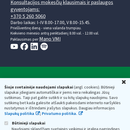
Konsultacijos mokesčių klausimais ir paslaugos
gyventojams:
+370 5 260 5060
Darbo laikas: I-IV 8.00-17.00, V 8.00-15.45.
Prieššventinę dieną - viena valanda trumpiau.
Kiekvieno mėnesio antrą penktadienį 8.00 val. - 12.00 val.
Mano VMI
Paklausimas per
Valstybinė mokesčių inspekcija prie Lietuvos
U
Respublikos finansų ministerijos
Šioje svetainėje naudojami slapukai
(angl. cookies). Būtinieji
slapukai įdiegiami automatiškai ir jiems nėra reikalingas Jūsų
Biudžetinė įstaiga. Juridinio asmens kodas — 188659752,
sutikimas. Taip pat galite sutikti ir su kitų slapukų naudojimu. Savo
adresas: Vasario 16-osios g. 14, 01107 Vilnius, Lietuva, el.paštas:
sutikimą bet kada galėsite atšaukti pakeisdami interneto naršyklės
vmi@vmi.lt
, E. pristatymo dėžutės adresas 188659752
nustatymus ir ištrindami įrašytus slapukus. Daugiau informacijos
Duomenys apie Valstybinę mokesčių inspekciją prie Lietuvos
Slapukų politika
;
Privatumo politika.
Respublikos finansų ministerijos kaupiami ir saugomi Juridinių
asmenų registre
Būtinieji slapukai
Naudojami sklandžiam svetainės veikimui ir įgalina pagrindines