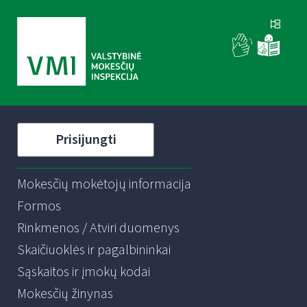
Prisijungti
Mokesčių mokėtojų informacija
Formos
Rinkmenos / Atviri duomenys
Skaičiuoklės ir pagalbininkai
Sąskaitos ir įmokų kodai
Mokesčių žinynas