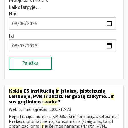
Praėjusiais metais
Laikotarpyje…
Nuo
Iki
Paieška
Kokia
ES institucijų
ir
įstaigų, įsisteigusių
Lietuvoje, PVM
ir
akcizų lengvatų taikymo...
ir
susigrąžinimo
tvarka
?
Web turinio sąrašas
2025-12-23
Registracijos numeris KM0355 Ši informacija skelbiama:
Prekės diplomatinėms, konsulinėms įstaigoms, tarpt.
organizacijoms
ir
jų šeimos nariams (47 str.) PVM...