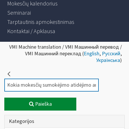
Mokesčių kalendorius
Seminarai
Tarptautinis apmokestinimas
Kontaktai / Apklausa
VMI Machine translation / VMI Машинный перевод /
VMI Машинний переклад (
English
,
Русский
,
Українська
)
Paieška
Kategorijos