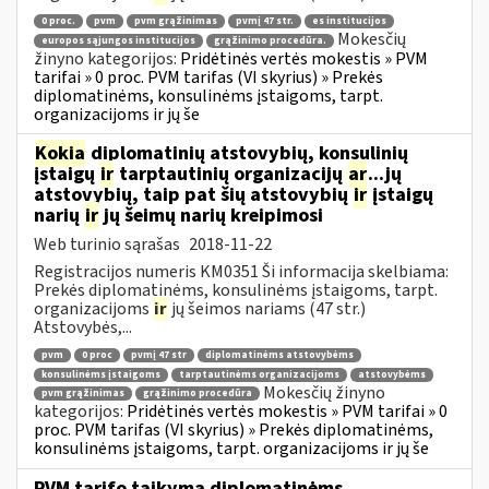
0 proc.
pvm
pvm grąžinimas
pvmį 47 str.
es institucijos
Mokesčių
europos sąjungos institucijos
grąžinimo procedūra.
žinyno kategorijos:
Pridėtinės vertės mokestis » PVM
tarifai » 0 proc. PVM tarifas (VI skyrius) » Prekės
diplomatinėms, konsulinėms įstaigoms, tarpt.
organizacijoms ir jų še
Kokia
diplomatinių atstovybių, konsulinių
įstaigų
ir
tarptautinių organizacijų
ar
...jų
atstovybių, taip pat šių atstovybių
ir
įstaigų
narių
ir
jų šeimų narių kreipimosi
Web turinio sąrašas
2018-11-22
Registracijos numeris KM0351 Ši informacija skelbiama:
Prekės diplomatinėms, konsulinėms įstaigoms, tarpt.
organizacijoms
ir
jų šeimos nariams (47 str.)
Atstovybės,...
pvm
0 proc
pvmį 47 str
diplomatinėms atstovybėms
konsulinėms įstaigoms
tarptautinėms organizacijoms
atstovybėms
Mokesčių žinyno
pvm grąžinimas
grąžinimo procedūra
kategorijos:
Pridėtinės vertės mokestis » PVM tarifai » 0
proc. PVM tarifas (VI skyrius) » Prekės diplomatinėms,
konsulinėms įstaigoms, tarpt. organizacijoms ir jų še
PVM tarifo taikymą diplomatinėms