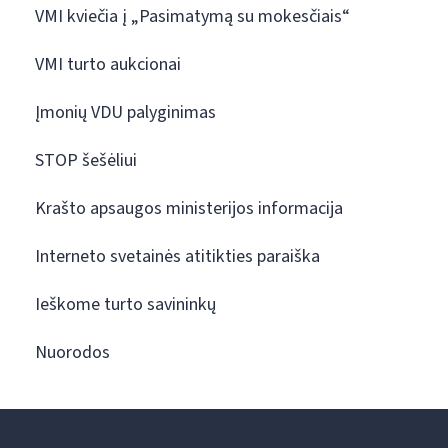
VMI kviečia į „Pasimatymą su mokesčiais“
VMI turto aukcionai
Įmonių VDU palyginimas
STOP šešėliui
Krašto apsaugos ministerijos informacija
Interneto svetainės atitikties paraiška
Ieškome turto savininkų
Nuorodos