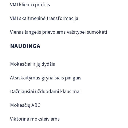
VMI kliento profilis
VMI skaitmeninė transformacija
Vienas langelis prievolėms valstybei sumokėti
NAUDINGA
Mokesčiai ir jų dydžiai
Atsiskaitymas grynaisiais pinigais
Dažniausiai užduodami klausimai
Mokesčių ABC
Viktorina moksleiviams