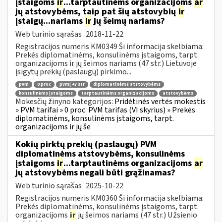
įstaigoms
ir
...tarptautinėms organizacijoms
ar
jų atstovybėms, taip pat šių atstovybių
ir
įstaigų...nariams
ir
jų šeimų nariams?
Web turinio sąrašas
2018-11-22
Registracijos numeris KM0349 Ši informacija skelbiama:
Prekės diplomatinėms, konsulinėms įstaigoms, tarpt.
organizacijoms ir jų šeimos nariams (47 str.) Lietuvoje
įsigytų prekių (paslaugų) pirkimo...
pvm
0 proc
pvmį 47 str
diplomatinėms atstovybėms
konsulinėms įstaigoms
tarptautinėms organizacijoms
atstovybėms
Mokesčių žinyno kategorijos:
Pridėtinės vertės mokestis
» PVM tarifai » 0 proc. PVM tarifas (VI skyrius) » Prekės
diplomatinėms, konsulinėms įstaigoms, tarpt.
organizacijoms ir jų še
Kokių pirktų prekių (paslaugų) PVM
diplomatinėms atstovybėms, konsulinėms
įstaigoms
ir
...tarptautinėms organizacijoms
ar
jų atstovybėms negali būti grąžinamas?
Web turinio sąrašas
2025-10-22
Registracijos numeris KM0360 Ši informacija skelbiama:
Prekės diplomatinėms, konsulinėms įstaigoms, tarpt.
organizacijoms
ir
jų šeimos nariams (47 str.) Užsienio