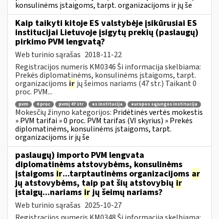
konsulinėms įstaigoms, tarpt. organizacijoms ir jų še
Kaip taikyti kitoje ES valstybėje įsikūrusiai ES
institucijai Lietuvoje įsigytų prekių (paslaugų)
pirkimo PVM lengvatą?
Web turinio sąrašas
2018-11-22
Registracijos numeris KM0346 Ši informacija skelbiama:
Prekės diplomatinėms, konsulinėms įstaigoms, tarpt.
organizacijoms
ir
jų šeimos nariams (47 str.) Taikant 0
proc. PVM...
pvm
0 proc
pvmį 47 str
es institucija
europos sąjungos institucija
Mokesčių žinyno kategorijos:
Pridėtinės vertės mokestis
» PVM tarifai » 0 proc. PVM tarifas (VI skyrius) » Prekės
diplomatinėms, konsulinėms įstaigoms, tarpt.
organizacijoms ir jų še
paslaugų) importo PVM lengvata
diplomatinėms atstovybėms, konsulinėms
įstaigoms
ir
...tarptautinėms organizacijoms
ar
jų atstovybėms, taip pat šių atstovybių
ir
įstaigų...nariams
ir
jų šeimų nariams?
Web turinio sąrašas
2025-10-27
Registracijos numeris KM0348 Ši informacija skelbiama: