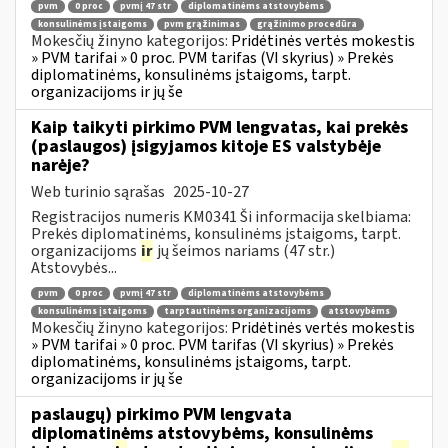
pvm
0 proc
pvmį 47 str
diplomatinėms atstovybėms
konsulinėms įstaigoms
pvm grąžinimas
grąžinimo procedūra
Mokesčių žinyno kategorijos:
Pridėtinės vertės mokestis
» PVM tarifai » 0 proc. PVM tarifas (VI skyrius) » Prekės
diplomatinėms, konsulinėms įstaigoms, tarpt.
organizacijoms ir jų še
Kaip taikyti pirkimo PVM lengvatas, kai prekės
(paslaugos) įsigyjamos kitoje ES valstybėje
narėje?
Web turinio sąrašas
2025-10-27
Registracijos numeris KM0341 Ši informacija skelbiama:
Prekės diplomatinėms, konsulinėms įstaigoms, tarpt.
organizacijoms
ir
jų šeimos nariams (47 str.)
Atstovybės...
pvm
0 proc
pvmį 47 str
diplomatinėms atstovybėms
konsulinėms įstaigoms
tarptautinėms organizacijoms
atstovybėms
Mokesčių žinyno kategorijos:
Pridėtinės vertės mokestis
» PVM tarifai » 0 proc. PVM tarifas (VI skyrius) » Prekės
diplomatinėms, konsulinėms įstaigoms, tarpt.
organizacijoms ir jų še
paslaugų) pirkimo PVM lengvata
diplomatinėms atstovybėms, konsulinėms