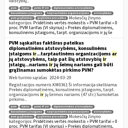
valstybių...
pvm
0 proc
pvmį 47 str
diplomatinėms atstovybėms
konsulinėms įstaigoms
tarptautinėms organizacijoms
atstovybėms
Mokesčių žinyno
pvm grąžinimas
grąžinimo procedūra
kategorijos:
Pridėtinės vertės mokestis » PVM tarifai » 0
proc. PVM tarifas (VI skyrius) » Prekės diplomatinėms,
konsulinėms įstaigoms, tarpt. organizacijoms ir jų še
PVM sąskaitas faktūras pateikus
diplomatinėms atstovybėms, konsulinėms
įstaigoms
ir
...tarptautinėms organizacijoms
ar
jų atstovybėms, taip pat šių atstovybių
ir
įstaigų...nariams
ir
jų šeimų nariams gali būti
grąžinamas sumokėtas pirkimo PVM?
Web turinio sąrašas
2024-03-29
Registracijos numeris KM0361 Ši informacija skelbiama:
Prekės diplomatinėms, konsulinėms įstaigoms, tarpt.
organizacijoms
ir
jų šeimos nariams (47 str.) Sumokėtas
pirkimo...
pvm
0 proc
pvmį 47 str
diplomatinėms atstovybėms
konsulinėms įstaigoms
tarptautinėms organizacijoms
atstovybėms
Mokesčių žinyno
pvm grąžinimas
grąžinimo procedūra
kategorijos:
Pridėtinės vertės mokestis » PVM tarifai » 0
proc. PVM tarifas (VI skyrius) » Prekės diplomatinėms,