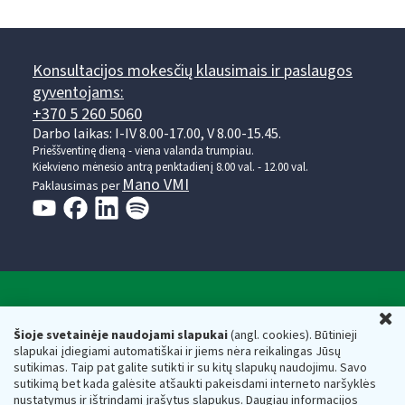
Konsultacijos mokesčių klausimais ir paslaugos
gyventojams:
+370 5 260 5060
Darbo laikas: I-IV 8.00-17.00, V 8.00-15.45.
Prieššventinę dieną - viena valanda trumpiau.
Kiekvieno mėnesio antrą penktadienį 8.00 val. - 12.00 val.
Mano VMI
Paklausimas per
Valstybinė mokesčių inspekcija prie Lietuvos
U
Respublikos finansų ministerijos
Šioje svetainėje naudojami slapukai
(angl. cookies). Būtinieji
slapukai įdiegiami automatiškai ir jiems nėra reikalingas Jūsų
Biudžetinė įstaiga. Juridinio asmens kodas — 188659752,
sutikimas. Taip pat galite sutikti ir su kitų slapukų naudojimu. Savo
adresas: Vasario 16-osios g. 14, 01107 Vilnius, Lietuva, el.paštas:
sutikimą bet kada galėsite atšaukti pakeisdami interneto naršyklės
vmi@vmi.lt
, E. pristatymo dėžutės adresas 188659752
nustatymus ir ištrindami įrašytus slapukus. Daugiau informacijos