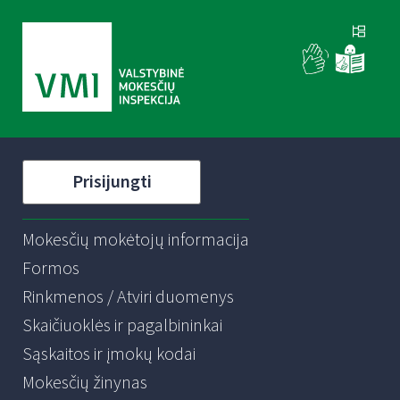
Prisijungti
Mokesčių mokėtojų informacija
Formos
Rinkmenos / Atviri duomenys
Skaičiuoklės ir pagalbininkai
Sąskaitos ir įmokų kodai
Mokesčių žinynas