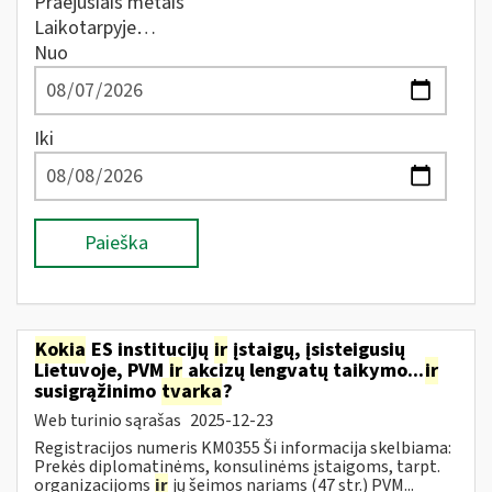
Praėjusiais metais
Laikotarpyje…
Nuo
Iki
Paieška
Kokia
ES institucijų
ir
įstaigų, įsisteigusių
Lietuvoje, PVM
ir
akcizų lengvatų taikymo...
ir
susigrąžinimo
tvarka
?
Web turinio sąrašas
2025-12-23
Registracijos numeris KM0355 Ši informacija skelbiama:
Prekės diplomatinėms, konsulinėms įstaigoms, tarpt.
organizacijoms
ir
jų šeimos nariams (47 str.) PVM...