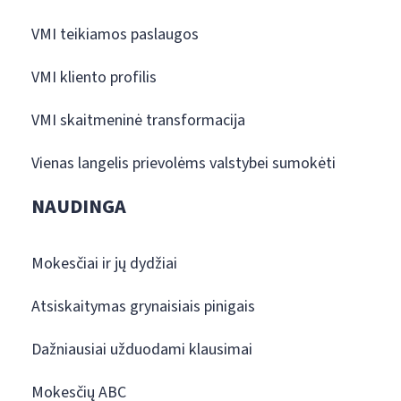
VMI teikiamos paslaugos
VMI kliento profilis
VMI skaitmeninė transformacija
Vienas langelis prievolėms valstybei sumokėti
NAUDINGA
Mokesčiai ir jų dydžiai
Atsiskaitymas grynaisiais pinigais
Dažniausiai užduodami klausimai
Mokesčių ABC