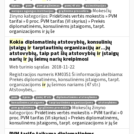
0 proc.
pvm
pvm grąžinimas
pvmį 47 str.
es institucijos
Mokesčių
europos sąjungos institucijos
grąžinimo procedūra.
žinyno kategorijos:
Pridėtinės vertės mokestis » PVM
tarifai » 0 proc. PVM tarifas (VI skyrius) » Prekės
diplomatinėms, konsulinėms įstaigoms, tarpt.
organizacijoms ir jų še
Kokia
diplomatinių atstovybių, konsulinių
įstaigų
ir
tarptautinių organizacijų
ar
...jų
atstovybių, taip pat šių atstovybių
ir
įstaigų
narių
ir
jų šeimų narių kreipimosi
Web turinio sąrašas
2018-11-22
Registracijos numeris KM0351 Ši informacija skelbiama:
Prekės diplomatinėms, konsulinėms įstaigoms, tarpt.
organizacijoms
ir
jų šeimos nariams (47 str.)
Atstovybės,...
pvm
0 proc
pvmį 47 str
diplomatinėms atstovybėms
konsulinėms įstaigoms
tarptautinėms organizacijoms
atstovybėms
Mokesčių žinyno
pvm grąžinimas
grąžinimo procedūra
kategorijos:
Pridėtinės vertės mokestis » PVM tarifai » 0
proc. PVM tarifas (VI skyrius) » Prekės diplomatinėms,
konsulinėms įstaigoms, tarpt. organizacijoms ir jų še
PVM tarifo taikymą diplomatinėms