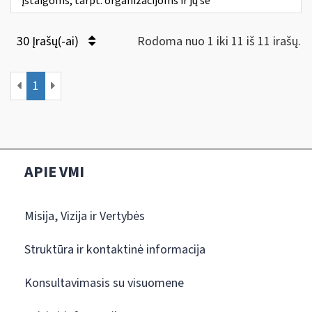
įstaigoms, tarpt. organizacijoms ir jų še
30 Įrašų(-ai)
Rodoma nuo 1 iki 11 iš 11 irašų.
1
APIE VMI
Misija, Vizija ir Vertybės
Struktūra ir kontaktinė informacija
Konsultavimasis su visuomene