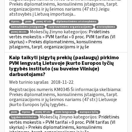
Prekės diplomatinėms, konsulinėms įstaigoms, tarpt.
organizacijoms ir jų šeimos nariams (47 str.) Jeigu
atstovybės į Lietuvą importuoja...
0 proc.
pvm
pvmį 47 str
diplomatinėms atstovybėms
konsulinėms įstaigoms
tarptautinėms organizacijoms
atstovybėms
Mokesčių žinyno kategorijos:
Pridėtinės
pvmį 36 str.
vertės mokestis » PVM tarifai » 0 proc. PVM tarifas (VI
skyrius) » Prekės diplomatinėms, konsulinėms
įstaigoms, tarpt. organizacijoms ir jų še
Kaip taikyti įsigytų prekių (paslaugų) pirkimo
PVM lengvatą Lietuvoje įkurto Europos lyčių
lygybės instituto (su buveine Vilniuje)
darbuotojams?
Web turinio sąrašas
2018-11-22
Registracijos numeris KM0345 Ši informacija skelbiama:
Prekės diplomatinėms, konsulinėms įstaigoms, tarpt.
organizacijoms ir jų šeimos nariams (47 str.) Lietuvoje
įkurto Europos lyčių lygybės...
pvm
0 proc
pvmį 47 str
pvm lengvata
europos lyčių
Mokesčių žinyno kategorijos:
Pridėtinės
lygybės institutas
vertės mokestis » PVM tarifai » 0 proc. PVM tarifas (VI
skyrius) » Prekės diplomatinėms, konsulinėms