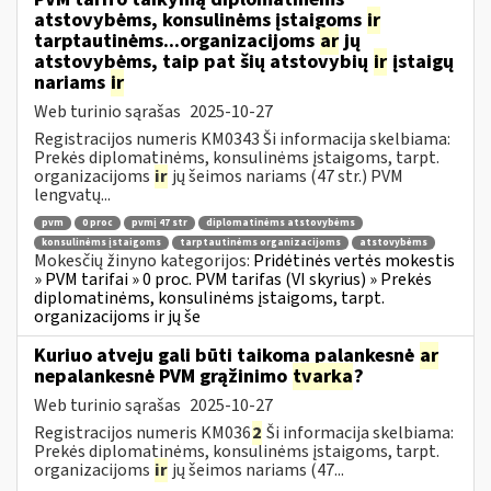
atstovybėms, konsulinėms įstaigoms
ir
tarptautinėms...organizacijoms
ar
jų
atstovybėms, taip pat šių atstovybių
ir
įstaigų
nariams
ir
Web turinio sąrašas
2025-10-27
Registracijos numeris KM0343 Ši informacija skelbiama:
Prekės diplomatinėms, konsulinėms įstaigoms, tarpt.
organizacijoms
ir
jų šeimos nariams (47 str.) PVM
lengvatų...
pvm
0 proc
pvmį 47 str
diplomatinėms atstovybėms
konsulinėms įstaigoms
tarptautinėms organizacijoms
atstovybėms
Mokesčių žinyno kategorijos:
Pridėtinės vertės mokestis
» PVM tarifai » 0 proc. PVM tarifas (VI skyrius) » Prekės
diplomatinėms, konsulinėms įstaigoms, tarpt.
organizacijoms ir jų še
Kuriuo atveju gali būti taikoma palankesnė
ar
nepalankesnė PVM grąžinimo
tvarka
?
Web turinio sąrašas
2025-10-27
Registracijos numeris KM036
2
Ši informacija skelbiama:
Prekės diplomatinėms, konsulinėms įstaigoms, tarpt.
organizacijoms
ir
jų šeimos nariams (47...