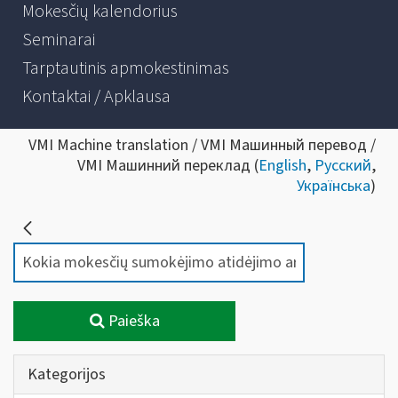
Mokesčių kalendorius
Seminarai
Tarptautinis apmokestinimas
Kontaktai / Apklausa
VMI Machine translation / VMI Машинный перевод /
VMI Машинний переклад (
English
,
Русский
,
Українська
)
Paieška
Kategorijos