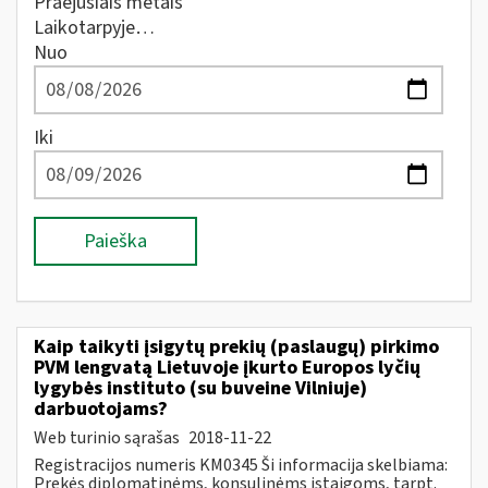
Praėjusiais metais
Laikotarpyje…
Nuo
Iki
Paieška
Kaip taikyti įsigytų prekių (paslaugų) pirkimo
PVM lengvatą Lietuvoje įkurto Europos lyčių
lygybės instituto (su buveine Vilniuje)
darbuotojams?
Web turinio sąrašas
2018-11-22
Registracijos numeris KM0345 Ši informacija skelbiama:
Prekės diplomatinėms, konsulinėms įstaigoms, tarpt.