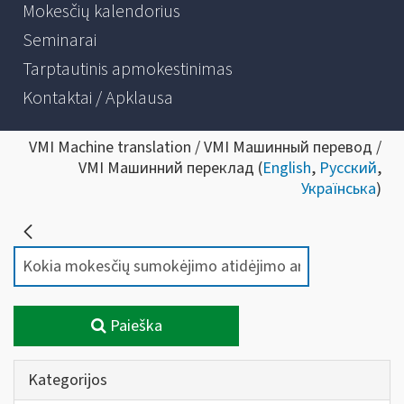
Mokesčių kalendorius
Seminarai
Tarptautinis apmokestinimas
Kontaktai / Apklausa
VMI Machine translation / VMI Машинный перевод /
VMI Машинний переклад (
English
,
Русский
,
Українська
)
Paieška
Kategorijos