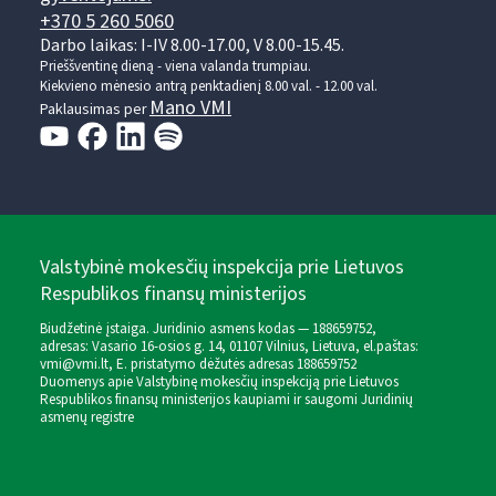
+370 5 260 5060
Darbo laikas: I-IV 8.00-17.00, V 8.00-15.45.
Prieššventinę dieną - viena valanda trumpiau.
Kiekvieno mėnesio antrą penktadienį 8.00 val. - 12.00 val.
Mano VMI
Paklausimas per
Valstybinė mokesčių inspekcija prie Lietuvos
Respublikos finansų ministerijos
Biudžetinė įstaiga. Juridinio asmens kodas — 188659752,
adresas: Vasario 16-osios g. 14, 01107 Vilnius, Lietuva, el.paštas:
vmi@vmi.lt
, E. pristatymo dėžutės adresas 188659752
Duomenys apie Valstybinę mokesčių inspekciją prie Lietuvos
Respublikos finansų ministerijos kaupiami ir saugomi Juridinių
asmenų registre