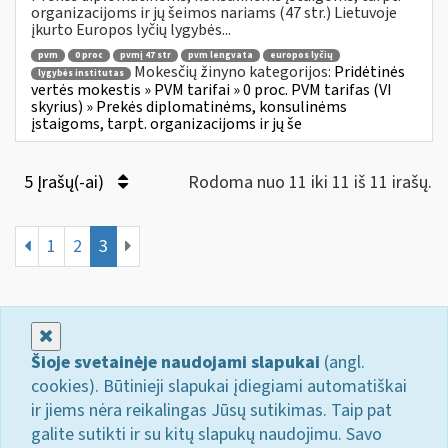
organizacijoms ir jų šeimos nariams (47 str.) Lietuvoje
įkurto Europos lyčių lygybės...
pvm
0 proc
pvmį 47 str
pvm lengvata
europos lyčių
Mokesčių žinyno kategorijos:
Pridėtinės
lygybės institutas
vertės mokestis » PVM tarifai » 0 proc. PVM tarifas (VI
skyrius) » Prekės diplomatinėms, konsulinėms
įstaigoms, tarpt. organizacijoms ir jų še
5 Įrašų(-ai)
Rodoma nuo 11 iki 11 iš 11 irašų.
1
2
3
Uždaryti
Šioje svetainėje naudojami slapukai
(angl.
cookies). Būtinieji slapukai įdiegiami automatiškai
ir jiems nėra reikalingas Jūsų sutikimas. Taip pat
galite sutikti ir su kitų slapukų naudojimu. Savo