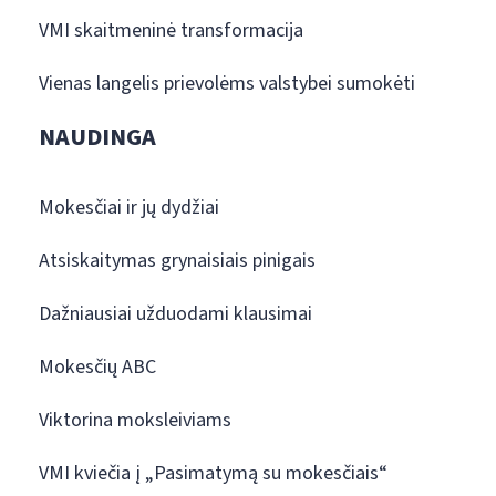
VMI skaitmeninė transformacija
Vienas langelis prievolėms valstybei sumokėti
NAUDINGA
Mokesčiai ir jų dydžiai
Atsiskaitymas grynaisiais pinigais
Dažniausiai užduodami klausimai
Mokesčių ABC
Viktorina moksleiviams
VMI kviečia į „Pasimatymą su mokesčiais“