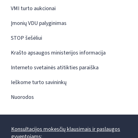
VMI turto aukcionai
Įmonių VDU palyginimas
STOP šešėliui
Krašto apsaugos ministerijos informacija
Interneto svetainės atitikties paraiška
Ieškome turto savininkų
Nuorodos
Konsultacijos mokesčių klausimais ir paslaugos
gyventojams: