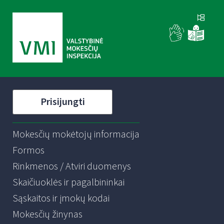
Prisijungti
Mokesčių mokėtojų informacija
Formos
Rinkmenos / Atviri duomenys
Skaičiuoklės ir pagalbininkai
Sąskaitos ir įmokų kodai
Mokesčių žinynas