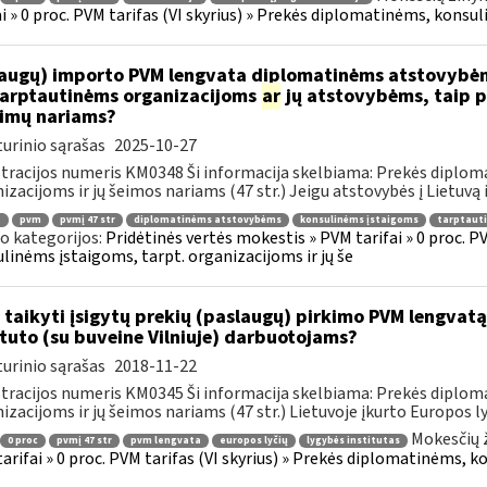
ai » 0 proc. PVM tarifas (VI skyrius) » Prekės diplomatinėms, konsul
augų) importo PVM lengvata diplomatinėms atstovybėm
.tarptautinėms organizacijoms
ar
jų atstovybėms, taip p
eimų nariams?
urinio sąrašas
2025-10-27
tracijos numeris KM0348 Ši informacija skelbiama: Prekės diplom
izacijoms ir jų šeimos nariams (47 str.) Jeigu atstovybės į Lietuvą 
.
pvm
pvmį 47 str
diplomatinėms atstovybėms
konsulinėms įstaigoms
tarptaut
o kategorijos:
Pridėtinės vertės mokestis » PVM tarifai » 0 proc. P
linėms įstaigoms, tarpt. organizacijoms ir jų še
 taikyti įsigytų prekių (paslaugų) pirkimo PVM lengvatą
ituto (su buveine Vilniuje) darbuotojams?
urinio sąrašas
2018-11-22
tracijos numeris KM0345 Ši informacija skelbiama: Prekės diplom
izacijoms ir jų šeimos nariams (47 str.) Lietuvoje įkurto Europos lyč
Mokesčių 
0 proc
pvmį 47 str
pvm lengvata
europos lyčių
lygybės institutas
arifai » 0 proc. PVM tarifas (VI skyrius) » Prekės diplomatinėms, k