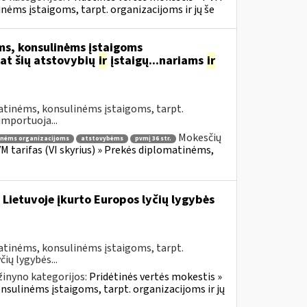
inėms įstaigoms, tarpt. organizacijoms ir jų še
s, konsulinėms įstaigoms
at šių atstovybių
ir
įstaigų...nariams
ir
atinėms, konsulinėms įstaigoms, tarpt.
importuoja...
Mokesčių
inėms organizacijoms
atstovybėms
pvmį 36 str.
VM tarifas (VI skyrius) » Prekės diplomatinėms,
 Lietuvoje įkurto Europos lyčių lygybės
atinėms, konsulinėms įstaigoms, tarpt.
ių lygybės...
žinyno kategorijos:
Pridėtinės vertės mokestis »
onsulinėms įstaigoms, tarpt. organizacijoms ir jų