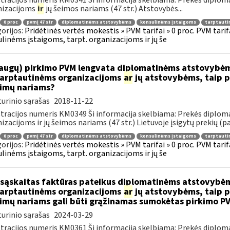
tracijos numeris KM0341 Ši informacija skelbiama: Prekės diplom
nizacijoms
ir
jų šeimos nariams (47 str.) Atstovybės...
0 proc
pvmį 47 str
diplomatinėms atstovybėms
konsulinėms įstaigoms
tarptauti
orijos:
Pridėtinės vertės mokestis » PVM tarifai » 0 proc. PVM tari
linėms įstaigoms, tarpt. organizacijoms ir jų še
augų) pirkimo PVM lengvata diplomatinėms atstovybėm
.tarptautinėms organizacijoms
ar
jų atstovybėms, taip p
eimų nariams?
urinio sąrašas
2018-11-22
tracijos numeris KM0349 Ši informacija skelbiama: Prekės diplom
izacijoms ir jų šeimos nariams (47 str.) Lietuvoje įsigytų prekių (pa
0 proc
pvmį 47 str
diplomatinėms atstovybėms
konsulinėms įstaigoms
tarptauti
orijos:
Pridėtinės vertės mokestis » PVM tarifai » 0 proc. PVM tari
linėms įstaigoms, tarpt. organizacijoms ir jų še
sąskaitas faktūras pateikus diplomatinėms atstovybėm
.tarptautinėms organizacijoms
ar
jų atstovybėms, taip p
eimų nariams gali būti grąžinamas sumokėtas pirkimo P
urinio sąrašas
2024-03-29
tracijos numeris KM0361 Ši informacija skelbiama: Prekės diplom