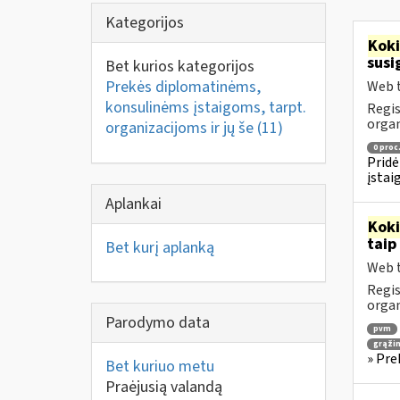
Kategorijos
Kok
susi
Bet kurios kategorijos
Prekės diplomatinėms,
Web t
konsulinėms įstaigoms, tarpt.
Regis
orga
organizacijoms ir jų še
(11)
0 proc
Pridė
įstai
Aplankai
Kok
taip
Bet kurį aplanką
Web t
Regis
orga
Parodymo data
pvm
grąži
» Pre
Bet kuriuo metu
Praėjusią valandą