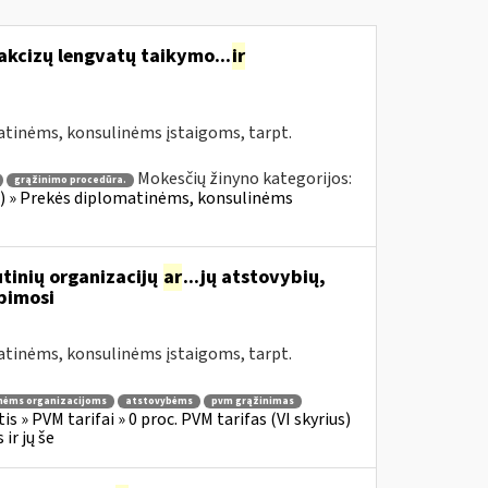
akcizų lengvatų taikymo...
ir
atinėms, konsulinėms įstaigoms, tarpt.
Mokesčių žinyno kategorijos:
grąžinimo procedūra.
ius) » Prekės diplomatinėms, konsulinėms
tinių organizacijų
ar
...jų atstovybių,
ipimosi
atinėms, konsulinėms įstaigoms, tarpt.
nėms organizacijoms
atstovybėms
pvm grąžinimas
s » PVM tarifai » 0 proc. PVM tarifas (VI skyrius)
ir jų še