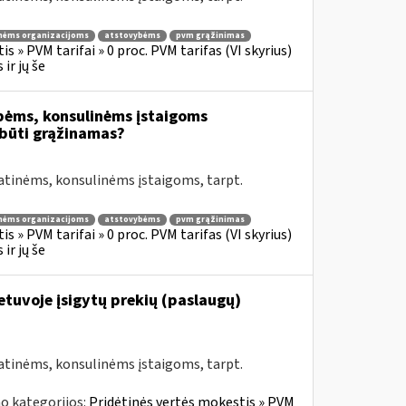
nėms organizacijoms
atstovybėms
pvm grąžinimas
s » PVM tarifai » 0 proc. PVM tarifas (VI skyrius)
ir jų še
bėms, konsulinėms įstaigoms
būti grąžinamas?
atinėms, konsulinėms įstaigoms, tarpt.
nėms organizacijoms
atstovybėms
pvm grąžinimas
s » PVM tarifai » 0 proc. PVM tarifas (VI skyrius)
ir jų še
Lietuvoje įsigytų prekių (paslaugų)
atinėms, konsulinėms įstaigoms, tarpt.
o kategorijos:
Pridėtinės vertės mokestis » PVM