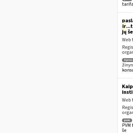
tarif
pasl
ir
..
jų š
Web t
Regis
organ
0 proc
žinyn
konsu
Kaip
inst
Web t
Regis
organ
pvm
PVM t
še