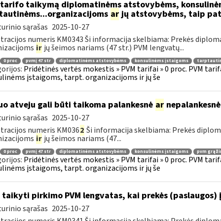
tarifo taikymą diplomatinėms atstovybėms, konsulinė
tautinėms...organizacijoms
ar
jų atstovybėms, taip pat
urinio sąrašas
2025-10-27
tracijos numeris KM0343 Ši informacija skelbiama: Prekės diplom
nizacijoms
ir
jų šeimos nariams (47 str.) PVM lengvatų...
0 proc
pvmį 47 str
diplomatinėms atstovybėms
konsulinėms įstaigoms
tarptauti
orijos:
Pridėtinės vertės mokestis » PVM tarifai » 0 proc. PVM tari
linėms įstaigoms, tarpt. organizacijoms ir jų še
uo atveju gali būti taikoma palankesnė
ar
nepalankesnė
urinio sąrašas
2025-10-27
tracijos numeris KM036
2
Ši informacija skelbiama: Prekės diplo
nizacijoms
ir
jų šeimos nariams (47...
0 proc
pvmį 47 str
diplomatinėms atstovybėms
konsulinėms įstaigoms
pvm grąži
orijos:
Pridėtinės vertės mokestis » PVM tarifai » 0 proc. PVM tari
linėms įstaigoms, tarpt. organizacijoms ir jų še
 taikyti pirkimo PVM lengvatas, kai prekės (paslaugos) 
urinio sąrašas
2025-10-27