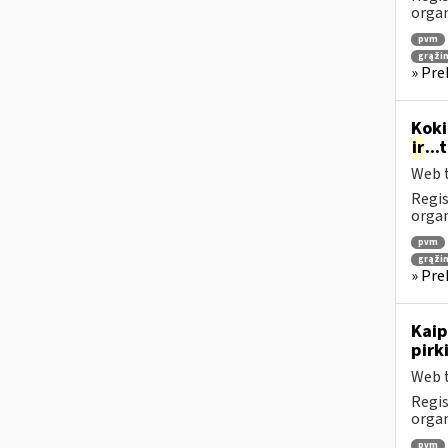
orga
pvm
grąži
» Pre
Koki
ir
..
Web t
Regis
orga
pvm
grąži
» Pre
Kaip
pirk
Web t
Regis
orga
pvm