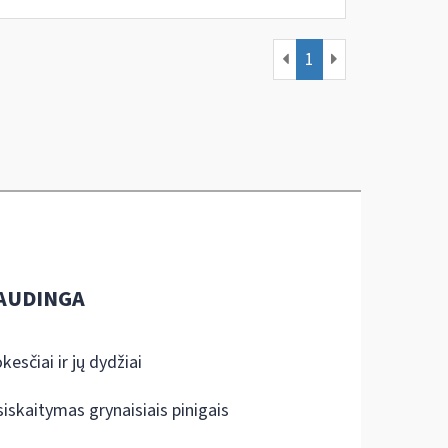
1
AUDINGA
kesčiai ir jų dydžiai
siskaitymas grynaisiais pinigais