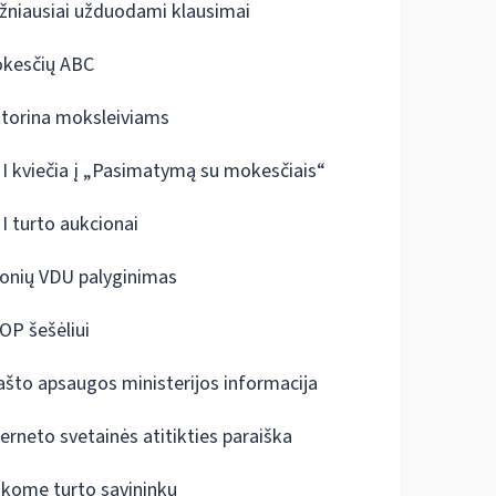
žniausiai užduodami klausimai
kesčių ABC
ktorina moksleiviams
I kviečia į „Pasimatymą su mokesčiais“
I turto aukcionai
onių VDU palyginimas
OP šešėliui
ašto apsaugos ministerijos informacija
terneto svetainės atitikties paraiška
škome turto savininkų