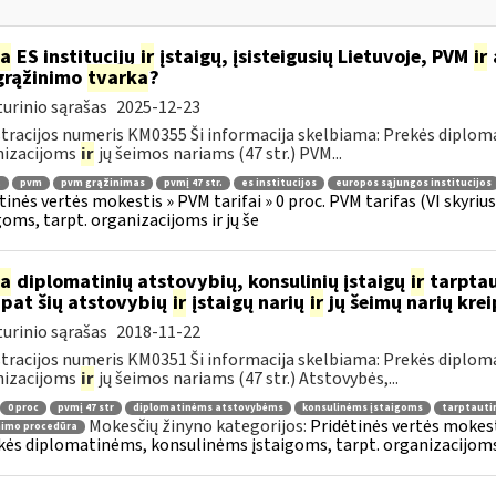
ia
ES institucijų
ir
įstaigų, įsisteigusių Lietuvoje, PVM
ir
grąžinimo
tvarka
?
urinio sąrašas
2025-12-23
tracijos numeris KM0355 Ši informacija skelbiama: Prekės diplom
nizacijoms
ir
jų šeimos nariams (47 str.) PVM...
.
pvm
pvm grąžinimas
pvmį 47 str.
es institucijos
europos sąjungos institucijos
tinės vertės mokestis » PVM tarifai » 0 proc. PVM tarifas (VI skyr
goms, tarpt. organizacijoms ir jų še
ia
diplomatinių atstovybių, konsulinių įstaigų
ir
tarptau
 pat šių atstovybių
ir
įstaigų narių
ir
jų šeimų narių kre
urinio sąrašas
2018-11-22
tracijos numeris KM0351 Ši informacija skelbiama: Prekės diplom
nizacijoms
ir
jų šeimos nariams (47 str.) Atstovybės,...
0 proc
pvmį 47 str
diplomatinėms atstovybėms
konsulinėms įstaigoms
tarptauti
Mokesčių žinyno kategorijos:
Pridėtinės vertės mokesti
nimo procedūra
kės diplomatinėms, konsulinėms įstaigoms, tarpt. organizacijoms 