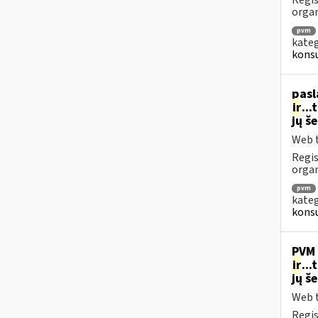
Regis
orga
pvm
kateg
konsu
pasl
ir
..
jų š
Web t
Regis
organ
pvm
kateg
konsu
PVM 
ir
..
jų š
Web t
Regis