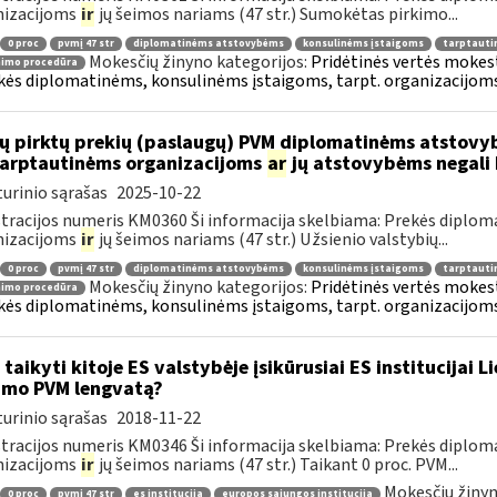
nizacijoms
ir
jų šeimos nariams (47 str.) Sumokėtas pirkimo...
0 proc
pvmį 47 str
diplomatinėms atstovybėms
konsulinėms įstaigoms
tarptauti
Mokesčių žinyno kategorijos:
Pridėtinės vertės mokesti
nimo procedūra
kės diplomatinėms, konsulinėms įstaigoms, tarpt. organizacijoms 
ų pirktų prekių (paslaugų) PVM diplomatinėms atstovy
.tarptautinėms organizacijoms
ar
jų atstovybėms negali 
urinio sąrašas
2025-10-22
tracijos numeris KM0360 Ši informacija skelbiama: Prekės diplom
nizacijoms
ir
jų šeimos nariams (47 str.) Užsienio valstybių...
0 proc
pvmį 47 str
diplomatinėms atstovybėms
konsulinėms įstaigoms
tarptauti
Mokesčių žinyno kategorijos:
Pridėtinės vertės mokesti
nimo procedūra
kės diplomatinėms, konsulinėms įstaigoms, tarpt. organizacijoms 
 taikyti kitoje ES valstybėje įsikūrusiai ES institucijai 
imo PVM lengvatą?
urinio sąrašas
2018-11-22
tracijos numeris KM0346 Ši informacija skelbiama: Prekės diplom
nizacijoms
ir
jų šeimos nariams (47 str.) Taikant 0 proc. PVM...
Mokesčių žinyn
0 proc
pvmį 47 str
es institucija
europos sąjungos institucija