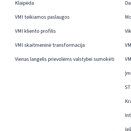
Klaipėda
Da
VMI teikiamos paslaugos
Mo
VMI kliento profilis
Vi
VMI skaitmeninė transformacija
VM
Vienas langelis prievolėms valstybei sumokėti
VM
Įm
ST
Kr
In
Ie