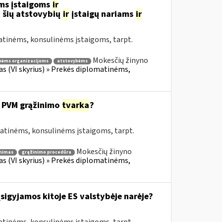
ms įstaigoms
ir
 šių atstovybių
ir
įstaigų nariams
ir
atinėms, konsulinėms įstaigoms, tarpt.
Mokesčių žinyno
nėms organizacijoms
atstovybėms
fas (VI skyrius) » Prekės diplomatinėms,
 PVM grąžinimo
tvarka
?
matinėms, konsulinėms įstaigoms, tarpt.
Mokesčių žinyno
nimas
grąžinimo procedūra
fas (VI skyrius) » Prekės diplomatinėms,
įsigyjamos kitoje ES valstybėje narėje?