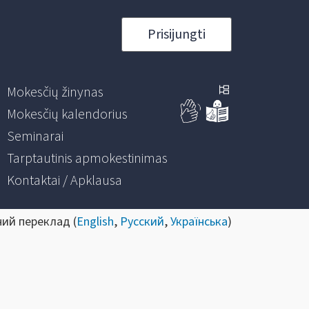
Prisijungti
Mokesčių žinynas
Mokesčių kalendorius
Seminarai
Tarptautinis apmokestinimas
Kontaktai / Apklausa
ний переклад (
English
,
Русский
,
Українська
)