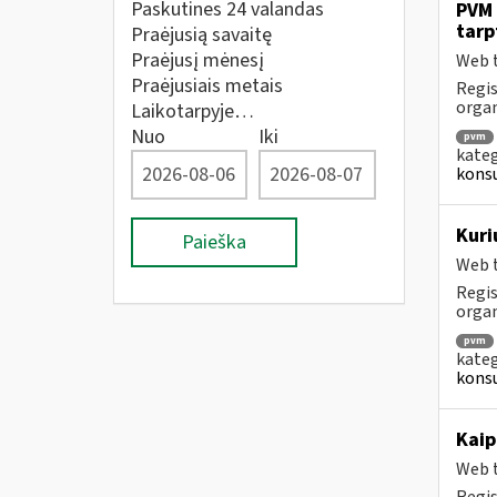
Paskutines 24 valandas
PVM 
tarp
Praėjusią savaitę
Praėjusį mėnesį
Web t
Praėjusiais metais
Regis
orga
Laikotarpyje…
Nuo
Iki
pvm
kateg
konsu
Kuri
Paieška
Web t
Regis
orga
pvm
kateg
konsu
Kaip
Web t