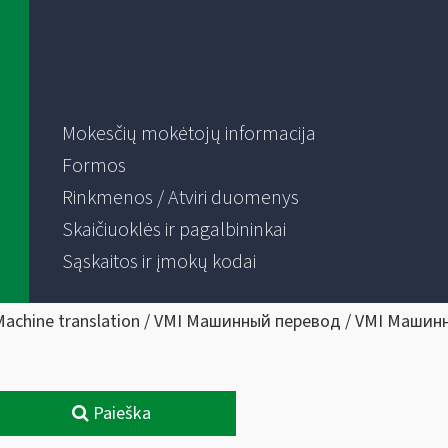
Mokesčių mokėtojų informacija
Formos
Rinkmenos / Atviri duomenys
Skaičiuoklės ir pagalbininkai
Sąskaitos ir įmokų kodai
Machine translation / VMI Машинный перевод / VMI Машин
Paieška