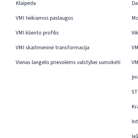
Klaipėda
Da
VMI teikiamos paslaugos
Mo
VMI kliento profilis
Vi
VMI skaitmeninė transformacija
VM
Vienas langelis prievolėms valstybei sumokėti
VM
Įm
ST
Kr
In
Ie