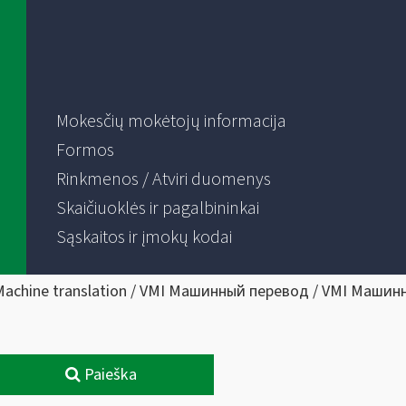
Mokesčių mokėtojų informacija
Formos
Rinkmenos / Atviri duomenys
Skaičiuoklės ir pagalbininkai
Sąskaitos ir įmokų kodai
Machine translation / VMI Машинный перевод / VMI Машин
Paieška