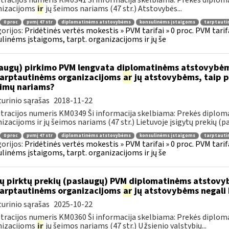
tracijos numeris KM0341 Ši informacija skelbiama: Prekės diplom
nizacijoms
ir
jų šeimos nariams (47 str.) Atstovybės...
0 proc
pvmį 47 str
diplomatinėms atstovybėms
konsulinėms įstaigoms
tarptauti
orijos:
Pridėtinės vertės mokestis » PVM tarifai » 0 proc. PVM tari
linėms įstaigoms, tarpt. organizacijoms ir jų še
augų) pirkimo PVM lengvata diplomatinėms atstovybėm
.tarptautinėms organizacijoms
ar
jų atstovybėms, taip p
eimų nariams?
urinio sąrašas
2018-11-22
tracijos numeris KM0349 Ši informacija skelbiama: Prekės diplom
izacijoms ir jų šeimos nariams (47 str.) Lietuvoje įsigytų prekių (pa
0 proc
pvmį 47 str
diplomatinėms atstovybėms
konsulinėms įstaigoms
tarptauti
orijos:
Pridėtinės vertės mokestis » PVM tarifai » 0 proc. PVM tari
linėms įstaigoms, tarpt. organizacijoms ir jų še
ų pirktų prekių (paslaugų) PVM diplomatinėms atstovy
.tarptautinėms organizacijoms
ar
jų atstovybėms negali 
urinio sąrašas
2025-10-22
tracijos numeris KM0360 Ši informacija skelbiama: Prekės diplom
nizacijoms
ir
jų šeimos nariams (47 str.) Užsienio valstybių...