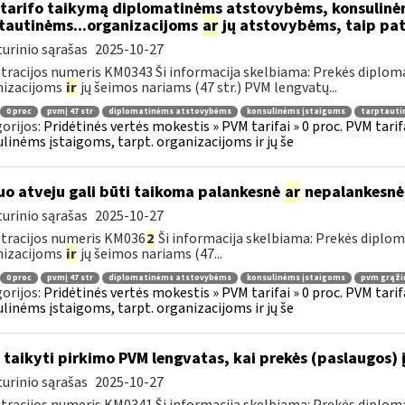
tarifo taikymą diplomatinėms atstovybėms, konsulinė
tautinėms...organizacijoms
ar
jų atstovybėms, taip pat
urinio sąrašas
2025-10-27
tracijos numeris KM0343 Ši informacija skelbiama: Prekės diplom
nizacijoms
ir
jų šeimos nariams (47 str.) PVM lengvatų...
0 proc
pvmį 47 str
diplomatinėms atstovybėms
konsulinėms įstaigoms
tarptauti
orijos:
Pridėtinės vertės mokestis » PVM tarifai » 0 proc. PVM tari
linėms įstaigoms, tarpt. organizacijoms ir jų še
uo atveju gali būti taikoma palankesnė
ar
nepalankesnė
urinio sąrašas
2025-10-27
tracijos numeris KM036
2
Ši informacija skelbiama: Prekės diplo
nizacijoms
ir
jų šeimos nariams (47...
0 proc
pvmį 47 str
diplomatinėms atstovybėms
konsulinėms įstaigoms
pvm grąži
orijos:
Pridėtinės vertės mokestis » PVM tarifai » 0 proc. PVM tari
linėms įstaigoms, tarpt. organizacijoms ir jų še
 taikyti pirkimo PVM lengvatas, kai prekės (paslaugos) 
urinio sąrašas
2025-10-27