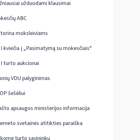
žniausiai užduodami klausimai
kesčių ABC
ktorina moksleiviams
I kviečia į „Pasimatymą su mokesčiais“
I turto aukcionai
onių VDU palyginimas
OP šešėliui
ašto apsaugos ministerijos informacija
terneto svetainės atitikties paraiška
škome turto savininkų