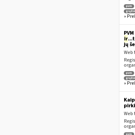
pvm
grąži
» Pre
PVM 
ir
..
jų š
Web t
Regis
orga
pvm
grąži
» Pre
Kaip
pirk
Web t
Regis
orga
pvm