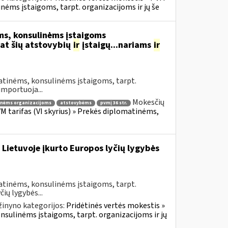
inėms įstaigoms, tarpt. organizacijoms ir jų še
s, konsulinėms įstaigoms
at šių atstovybių
ir
įstaigų...nariams
ir
atinėms, konsulinėms įstaigoms, tarpt.
importuoja...
Mokesčių
inėms organizacijoms
atstovybėms
pvmį 36 str.
VM tarifas (VI skyrius) » Prekės diplomatinėms,
 Lietuvoje įkurto Europos lyčių lygybės
atinėms, konsulinėms įstaigoms, tarpt.
ių lygybės...
žinyno kategorijos:
Pridėtinės vertės mokestis »
onsulinėms įstaigoms, tarpt. organizacijoms ir jų