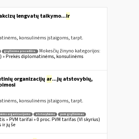
akcizų lengvatų taikymo...
ir
atinėms, konsulinėms įstaigoms, tarpt.
Mokesčių žinyno kategorijos:
grąžinimo procedūra.
ius) » Prekės diplomatinėms, konsulinėms
tinių organizacijų
ar
...jų atstovybių,
ipimosi
atinėms, konsulinėms įstaigoms, tarpt.
nėms organizacijoms
atstovybėms
pvm grąžinimas
s » PVM tarifai » 0 proc. PVM tarifas (VI skyrius)
ir jų še