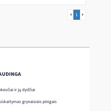
1
AUDINGA
kesčiai ir jų dydžiai
siskaitymas grynaisiais pinigais