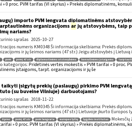
ai » 0 proc. PVM tarifas (VI skyrius) » Prekės diplomatinėms, konsul
augų) importo PVM lengvata diplomatinėms atstovybėm
.tarptautinėms organizacijoms
ar
jų atstovybėms, taip p
eimų nariams?
urinio sąrašas
2025-10-27
tracijos numeris KM0348 Ši informacija skelbiama: Prekės diplom
izacijoms ir jų šeimos nariams (47 str.) Jeigu atstovybės į Lietuvą 
.
pvm
pvmį 47 str
diplomatinėms atstovybėms
konsulinėms įstaigoms
tarptaut
o kategorijos:
Pridėtinės vertės mokestis » PVM tarifai » 0 proc. P
linėms įstaigoms, tarpt. organizacijoms ir jų še
 taikyti įsigytų prekių (paslaugų) pirkimo PVM lengvatą
ituto (su buveine Vilniuje) darbuotojams?
urinio sąrašas
2018-11-22
tracijos numeris KM0345 Ši informacija skelbiama: Prekės diplom
izacijoms ir jų šeimos nariams (47 str.) Lietuvoje įkurto Europos lyč
Mokesčių 
0 proc
pvmį 47 str
pvm lengvata
europos lyčių
lygybės institutas
arifai » 0 proc. PVM tarifas (VI skyrius) » Prekės diplomatinėms, k