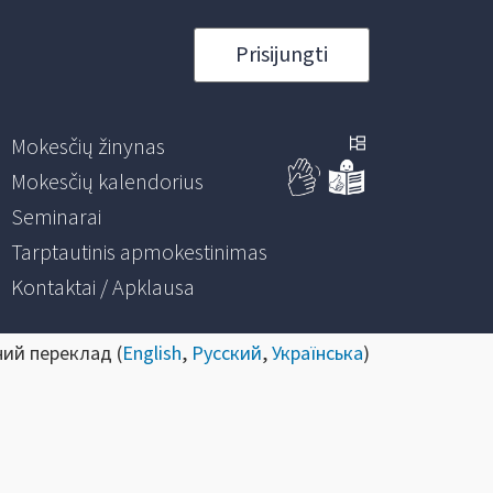
Prisijungti
Mokesčių žinynas
Mokesčių kalendorius
Seminarai
Tarptautinis apmokestinimas
Kontaktai / Apklausa
ний переклад (
English
,
Русский
,
Українська
)