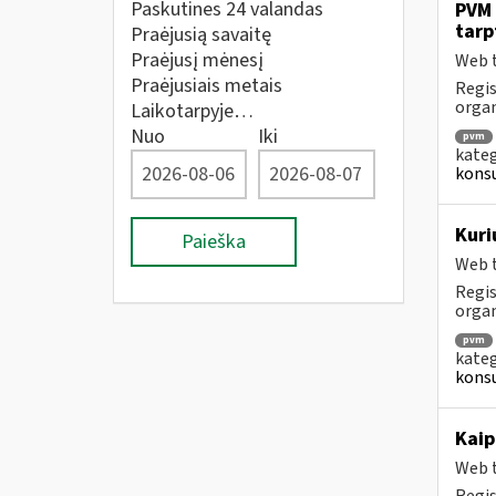
Paskutines 24 valandas
PVM 
tarp
Praėjusią savaitę
Praėjusį mėnesį
Web t
Praėjusiais metais
Regis
orga
Laikotarpyje…
Nuo
Iki
pvm
kateg
konsu
Kuri
Paieška
Web t
Regis
orga
pvm
kateg
konsu
Kaip
Web t