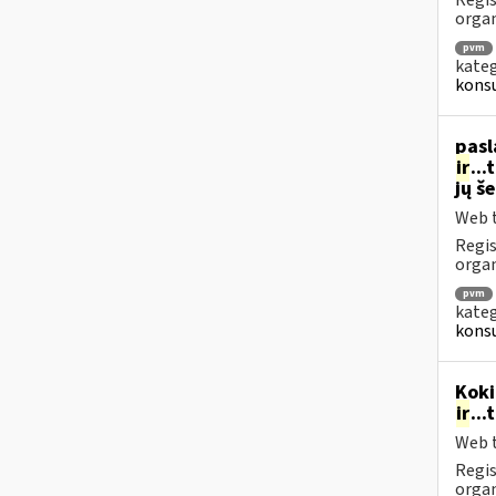
Regis
orga
pvm
kateg
konsu
pasl
ir
..
jų š
Web t
Regis
organ
pvm
kateg
konsu
Koki
ir
..
Web t
Regis
orga