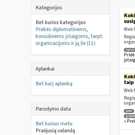
Kategorijos
Kok
susi
Bet kurios kategorijos
Prekės diplomatinėms,
Web t
konsulinėms įstaigoms, tarpt.
Regis
orga
organizacijoms ir jų še
(11)
0 proc
Pridė
įstai
Aplankai
Kok
taip
Bet kurį aplanką
Web t
Regis
orga
Parodymo data
pvm
grąži
» Pre
Bet kuriuo metu
Praėjusią valandą