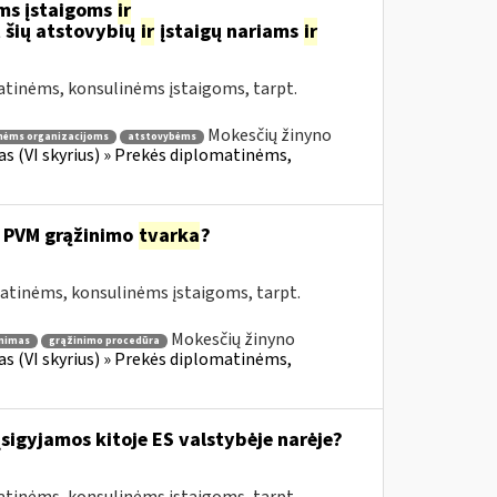
ms įstaigoms
ir
 šių atstovybių
ir
įstaigų nariams
ir
atinėms, konsulinėms įstaigoms, tarpt.
Mokesčių žinyno
nėms organizacijoms
atstovybėms
fas (VI skyrius) » Prekės diplomatinėms,
 PVM grąžinimo
tvarka
?
matinėms, konsulinėms įstaigoms, tarpt.
Mokesčių žinyno
nimas
grąžinimo procedūra
fas (VI skyrius) » Prekės diplomatinėms,
įsigyjamos kitoje ES valstybėje narėje?