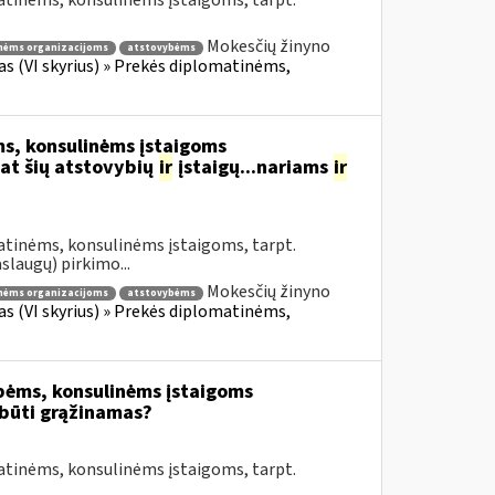
atinėms, konsulinėms įstaigoms, tarpt.
Mokesčių žinyno
nėms organizacijoms
atstovybėms
fas (VI skyrius) » Prekės diplomatinėms,
s, konsulinėms įstaigoms
at šių atstovybių
ir
įstaigų...nariams
ir
atinėms, konsulinėms įstaigoms, tarpt.
slaugų) pirkimo...
Mokesčių žinyno
nėms organizacijoms
atstovybėms
fas (VI skyrius) » Prekės diplomatinėms,
bėms, konsulinėms įstaigoms
būti grąžinamas?
atinėms, konsulinėms įstaigoms, tarpt.