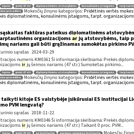
0 proc
pvmį 47 str
diplomatinėms atstovybėms
konsulinėms įstaigoms
tarptauti
Mokesčių žinyno kategorijos:
Pridėtinės vertės mokesti
nimo procedūra
kės diplomatinėms, konsulinėms įstaigoms, tarpt. organizacijoms 
sąskaitas faktūras pateikus diplomatinėms atstovybėm
.tarptautinėms organizacijoms
ar
jų atstovybėms, taip p
eimų nariams gali būti grąžinamas sumokėtas pirkimo P
urinio sąrašas
2024-03-29
tracijos numeris KM0361 Ši informacija skelbiama: Prekės diplom
nizacijoms
ir
jų šeimos nariams (47 str.) Sumokėtas pirkimo...
0 proc
pvmį 47 str
diplomatinėms atstovybėms
konsulinėms įstaigoms
tarptauti
Mokesčių žinyno kategorijos:
Pridėtinės vertės mokesti
nimo procedūra
kės diplomatinėms, konsulinėms įstaigoms, tarpt. organizacijoms 
 taikyti kitoje ES valstybėje įsikūrusiai ES institucijai 
imo PVM lengvatą?
urinio sąrašas
2018-11-22
tracijos numeris KM0346 Ši informacija skelbiama: Prekės diplom
nizacijoms
ir
jų šeimos nariams (47 str.) Taikant 0 proc. PVM...
Mokesčių žinyn
0 proc
pvmį 47 str
es institucija
europos sąjungos institucija