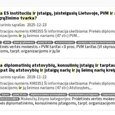
ia
ES institucijų
ir
įstaigų, įsisteigusių Lietuvoje, PVM
ir
grąžinimo
tvarka
?
urinio sąrašas
2025-12-23
tracijos numeris KM0355 Ši informacija skelbiama: Prekės diplom
nizacijoms
ir
jų šeimos nariams (47 str.) PVM...
.
pvm
pvm grąžinimas
pvmį 47 str.
es institucijos
europos sąjungos institucijos
tinės vertės mokestis » PVM tarifai » 0 proc. PVM tarifas (VI skyr
goms, tarpt. organizacijoms ir jų še
ia
diplomatinių atstovybių, konsulinių įstaigų
ir
tarptau
 pat šių atstovybių
ir
įstaigų narių
ir
jų šeimų narių kre
urinio sąrašas
2018-11-22
tracijos numeris KM0351 Ši informacija skelbiama: Prekės diplom
nizacijoms
ir
jų šeimos nariams (47 str.) Atstovybės,...
0 proc
pvmį 47 str
diplomatinėms atstovybėms
konsulinėms įstaigoms
tarptauti
Mokesčių žinyno kategorijos:
Pridėtinės vertės mokesti
nimo procedūra
kės diplomatinėms, konsulinėms įstaigoms, tarpt. organizacijoms 