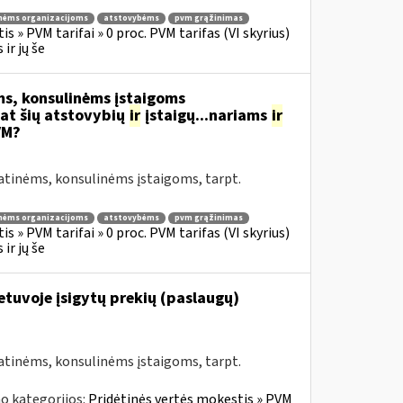
nėms organizacijoms
atstovybėms
pvm grąžinimas
s » PVM tarifai » 0 proc. PVM tarifas (VI skyrius)
ir jų še
s, konsulinėms įstaigoms
at šių atstovybių
ir
įstaigų...nariams
ir
VM?
atinėms, konsulinėms įstaigoms, tarpt.
nėms organizacijoms
atstovybėms
pvm grąžinimas
s » PVM tarifai » 0 proc. PVM tarifas (VI skyrius)
ir jų še
Lietuvoje įsigytų prekių (paslaugų)
atinėms, konsulinėms įstaigoms, tarpt.
o kategorijos:
Pridėtinės vertės mokestis » PVM