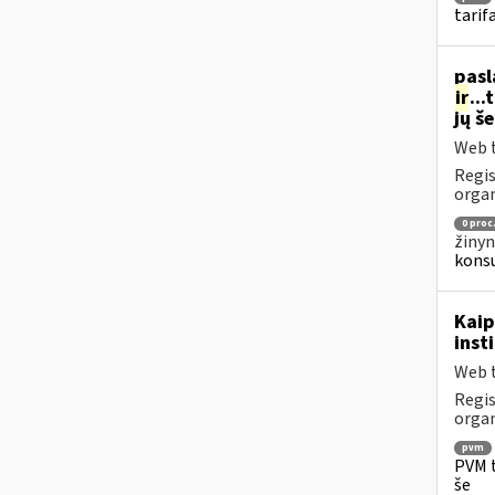
tarif
pasl
ir
..
jų š
Web t
Regis
organ
0 proc
žinyn
konsu
Kaip
inst
Web t
Regis
organ
pvm
PVM t
še