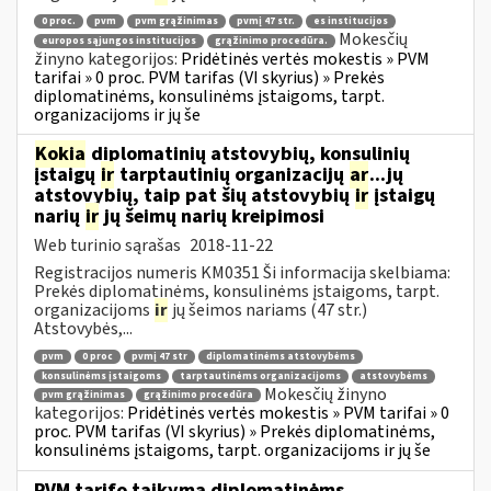
0 proc.
pvm
pvm grąžinimas
pvmį 47 str.
es institucijos
Mokesčių
europos sąjungos institucijos
grąžinimo procedūra.
žinyno kategorijos:
Pridėtinės vertės mokestis » PVM
tarifai » 0 proc. PVM tarifas (VI skyrius) » Prekės
diplomatinėms, konsulinėms įstaigoms, tarpt.
organizacijoms ir jų še
Kokia
diplomatinių atstovybių, konsulinių
įstaigų
ir
tarptautinių organizacijų
ar
...jų
atstovybių, taip pat šių atstovybių
ir
įstaigų
narių
ir
jų šeimų narių kreipimosi
Web turinio sąrašas
2018-11-22
Registracijos numeris KM0351 Ši informacija skelbiama:
Prekės diplomatinėms, konsulinėms įstaigoms, tarpt.
organizacijoms
ir
jų šeimos nariams (47 str.)
Atstovybės,...
pvm
0 proc
pvmį 47 str
diplomatinėms atstovybėms
konsulinėms įstaigoms
tarptautinėms organizacijoms
atstovybėms
Mokesčių žinyno
pvm grąžinimas
grąžinimo procedūra
kategorijos:
Pridėtinės vertės mokestis » PVM tarifai » 0
proc. PVM tarifas (VI skyrius) » Prekės diplomatinėms,
konsulinėms įstaigoms, tarpt. organizacijoms ir jų še
PVM tarifo taikymą diplomatinėms