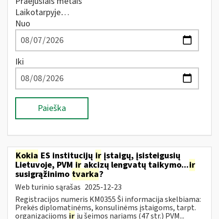
Praėjusiais metais
Laikotarpyje…
Nuo
Iki
Paieška
Kokia
ES institucijų
ir
įstaigų, įsisteigusių
Lietuvoje, PVM
ir
akcizų lengvatų taikymo...
ir
susigrąžinimo
tvarka
?
Web turinio sąrašas
2025-12-23
Registracijos numeris KM0355 Ši informacija skelbiama:
Prekės diplomatinėms, konsulinėms įstaigoms, tarpt.
organizacijoms
ir
jų šeimos nariams (47 str.) PVM...