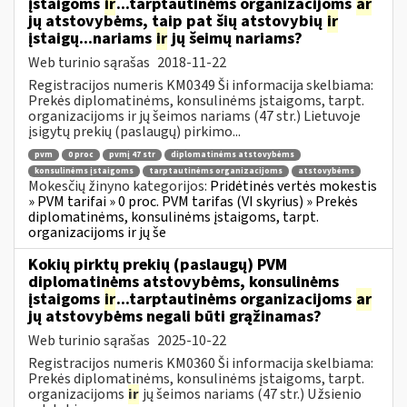
įstaigoms
ir
...tarptautinėms organizacijoms
ar
jų atstovybėms, taip pat šių atstovybių
ir
įstaigų...nariams
ir
jų šeimų nariams?
Web turinio sąrašas
2018-11-22
Registracijos numeris KM0349 Ši informacija skelbiama:
Prekės diplomatinėms, konsulinėms įstaigoms, tarpt.
organizacijoms ir jų šeimos nariams (47 str.) Lietuvoje
įsigytų prekių (paslaugų) pirkimo...
pvm
0 proc
pvmį 47 str
diplomatinėms atstovybėms
konsulinėms įstaigoms
tarptautinėms organizacijoms
atstovybėms
Mokesčių žinyno kategorijos:
Pridėtinės vertės mokestis
» PVM tarifai » 0 proc. PVM tarifas (VI skyrius) » Prekės
diplomatinėms, konsulinėms įstaigoms, tarpt.
organizacijoms ir jų še
Kokių pirktų prekių (paslaugų) PVM
diplomatinėms atstovybėms, konsulinėms
įstaigoms
ir
...tarptautinėms organizacijoms
ar
jų atstovybėms negali būti grąžinamas?
Web turinio sąrašas
2025-10-22
Registracijos numeris KM0360 Ši informacija skelbiama:
Prekės diplomatinėms, konsulinėms įstaigoms, tarpt.
organizacijoms
ir
jų šeimos nariams (47 str.) Užsienio