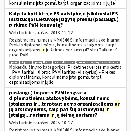
konsulinėms įstaigoms, tarpt. organizacijoms ir jų še
Kaip taikyti kitoje ES valstybėje įsikūrusiai ES
institucijai Lietuvoje įsigytų prekių (paslaugų)
pirkimo PVM lengvatą?
Web turinio sąrašas
2018-11-22
Registracijos numeris KM0346 Ši informacija skelbiama:
Prekės diplomatinėms, konsulinėms įstaigoms, tarpt.
organizacijoms
ir
jų šeimos nariams (47 str.) Taikant 0
proc. PVM...
pvm
0 proc
pvmį 47 str
es institucija
europos sąjungos institucija
Mokesčių žinyno kategorijos:
Pridėtinės vertės mokestis
» PVM tarifai » 0 proc. PVM tarifas (VI skyrius) » Prekės
diplomatinėms, konsulinėms įstaigoms, tarpt.
organizacijoms ir jų še
paslaugų) importo PVM lengvata
diplomatinėms atstovybėms, konsulinėms
įstaigoms
ir
...tarptautinėms organizacijoms
ar
jų atstovybėms, taip pat šių atstovybių
ir
įstaigų...nariams
ir
jų šeimų nariams?
Web turinio sąrašas
2025-10-27
Registracijos numeris KM0348 Ši informacija skelbiama: