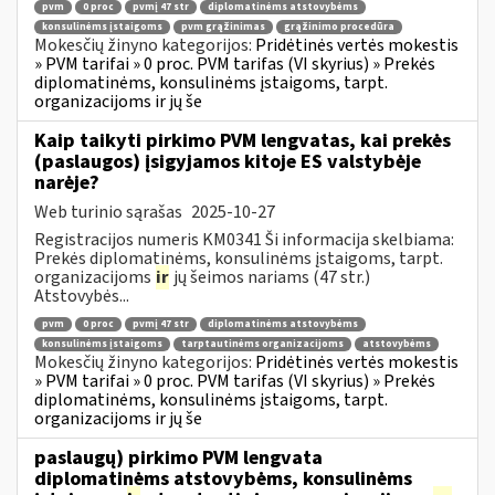
pvm
0 proc
pvmį 47 str
diplomatinėms atstovybėms
konsulinėms įstaigoms
pvm grąžinimas
grąžinimo procedūra
Mokesčių žinyno kategorijos:
Pridėtinės vertės mokestis
» PVM tarifai » 0 proc. PVM tarifas (VI skyrius) » Prekės
diplomatinėms, konsulinėms įstaigoms, tarpt.
organizacijoms ir jų še
Kaip taikyti pirkimo PVM lengvatas, kai prekės
(paslaugos) įsigyjamos kitoje ES valstybėje
narėje?
Web turinio sąrašas
2025-10-27
Registracijos numeris KM0341 Ši informacija skelbiama:
Prekės diplomatinėms, konsulinėms įstaigoms, tarpt.
organizacijoms
ir
jų šeimos nariams (47 str.)
Atstovybės...
pvm
0 proc
pvmį 47 str
diplomatinėms atstovybėms
konsulinėms įstaigoms
tarptautinėms organizacijoms
atstovybėms
Mokesčių žinyno kategorijos:
Pridėtinės vertės mokestis
» PVM tarifai » 0 proc. PVM tarifas (VI skyrius) » Prekės
diplomatinėms, konsulinėms įstaigoms, tarpt.
organizacijoms ir jų še
paslaugų) pirkimo PVM lengvata
diplomatinėms atstovybėms, konsulinėms