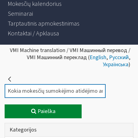
Mokesčių kalendorius
Seminarai
Tarptautinis apmokestinimas
Kontaktai / Apklausa
VMI Machine translation / VMI Машинный перевод /
VMI Машинний переклад (
English
,
Русский
,
Українська
)
Paieška
Kategorijos