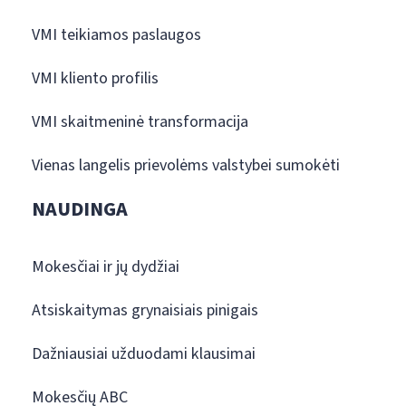
VMI teikiamos paslaugos
VMI kliento profilis
VMI skaitmeninė transformacija
Vienas langelis prievolėms valstybei sumokėti
NAUDINGA
Mokesčiai ir jų dydžiai
Atsiskaitymas grynaisiais pinigais
Dažniausiai užduodami klausimai
Mokesčių ABC