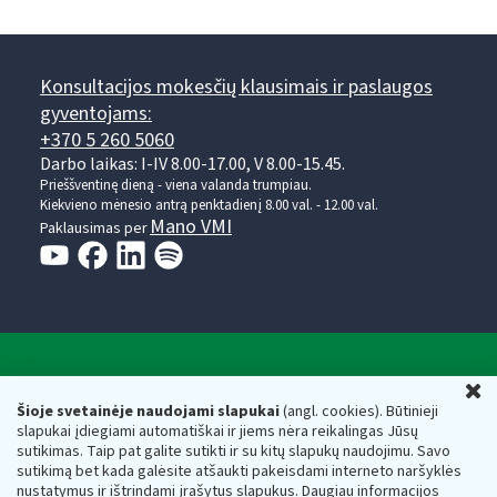
Konsultacijos mokesčių klausimais ir paslaugos
gyventojams:
+370 5 260 5060
Darbo laikas: I-IV 8.00-17.00, V 8.00-15.45.
Prieššventinę dieną - viena valanda trumpiau.
Kiekvieno mėnesio antrą penktadienį 8.00 val. - 12.00 val.
Mano VMI
Paklausimas per
Valstybinė mokesčių inspekcija prie Lietuvos
U
Respublikos finansų ministerijos
Šioje svetainėje naudojami slapukai
(angl. cookies). Būtinieji
slapukai įdiegiami automatiškai ir jiems nėra reikalingas Jūsų
Biudžetinė įstaiga. Juridinio asmens kodas — 188659752,
sutikimas. Taip pat galite sutikti ir su kitų slapukų naudojimu. Savo
adresas: Vasario 16-osios g. 14, 01107 Vilnius, Lietuva, el.paštas:
sutikimą bet kada galėsite atšaukti pakeisdami interneto naršyklės
vmi@vmi.lt
, E. pristatymo dėžutės adresas 188659752
nustatymus ir ištrindami įrašytus slapukus. Daugiau informacijos