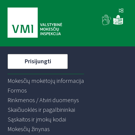
Prisijungti
Mokesčių mokėtojų informacija
Formos
Rinkmenos / Atviri duomenys
Skaičiuoklės ir pagalbininkai
Sąskaitos ir įmokų kodai
Mokesčių žinynas