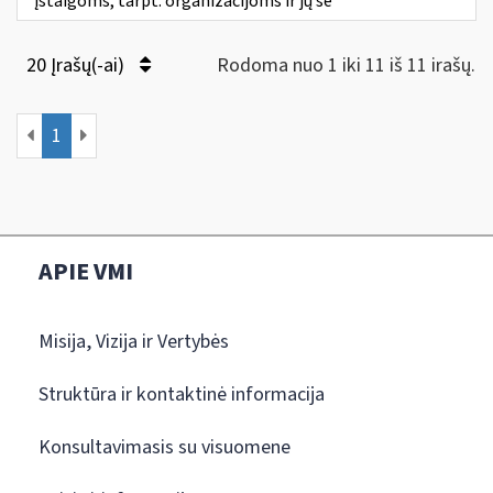
įstaigoms, tarpt. organizacijoms ir jų še
20 Įrašų(-ai)
Rodoma nuo 1 iki 11 iš 11 irašų.
1
APIE VMI
Misija, Vizija ir Vertybės
Struktūra ir kontaktinė informacija
Konsultavimasis su visuomene