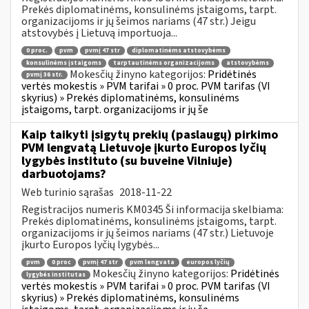
Prekės diplomatinėms, konsulinėms įstaigoms, tarpt.
organizacijoms ir jų šeimos nariams (47 str.) Jeigu
atstovybės į Lietuvą importuoja...
0 proc.
pvm
pvmį 47 str
diplomatinėms atstovybėms
konsulinėms įstaigoms
tarptautinėms organizacijoms
atstovybėms
Mokesčių žinyno kategorijos:
Pridėtinės
pvmį 36 str.
vertės mokestis » PVM tarifai » 0 proc. PVM tarifas (VI
skyrius) » Prekės diplomatinėms, konsulinėms
įstaigoms, tarpt. organizacijoms ir jų še
Kaip taikyti įsigytų prekių (paslaugų) pirkimo
PVM lengvatą Lietuvoje įkurto Europos lyčių
lygybės instituto (su buveine Vilniuje)
darbuotojams?
Web turinio sąrašas
2018-11-22
Registracijos numeris KM0345 Ši informacija skelbiama:
Prekės diplomatinėms, konsulinėms įstaigoms, tarpt.
organizacijoms ir jų šeimos nariams (47 str.) Lietuvoje
įkurto Europos lyčių lygybės...
pvm
0 proc
pvmį 47 str
pvm lengvata
europos lyčių
Mokesčių žinyno kategorijos:
Pridėtinės
lygybės institutas
vertės mokestis » PVM tarifai » 0 proc. PVM tarifas (VI
skyrius) » Prekės diplomatinėms, konsulinėms