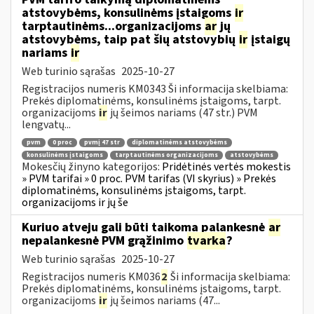
atstovybėms, konsulinėms įstaigoms
ir
tarptautinėms...organizacijoms
ar
jų
atstovybėms, taip pat šių atstovybių
ir
įstaigų
nariams
ir
Web turinio sąrašas
2025-10-27
Registracijos numeris KM0343 Ši informacija skelbiama:
Prekės diplomatinėms, konsulinėms įstaigoms, tarpt.
organizacijoms
ir
jų šeimos nariams (47 str.) PVM
lengvatų...
pvm
0 proc
pvmį 47 str
diplomatinėms atstovybėms
konsulinėms įstaigoms
tarptautinėms organizacijoms
atstovybėms
Mokesčių žinyno kategorijos:
Pridėtinės vertės mokestis
» PVM tarifai » 0 proc. PVM tarifas (VI skyrius) » Prekės
diplomatinėms, konsulinėms įstaigoms, tarpt.
organizacijoms ir jų še
Kuriuo atveju gali būti taikoma palankesnė
ar
nepalankesnė PVM grąžinimo
tvarka
?
Web turinio sąrašas
2025-10-27
Registracijos numeris KM036
2
Ši informacija skelbiama:
Prekės diplomatinėms, konsulinėms įstaigoms, tarpt.
organizacijoms
ir
jų šeimos nariams (47...