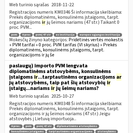
Web turinio sąrašas
2018-11-22
Registracijos numeris KM0346 Ši informacija skelbiama:
Prekės diplomatinėms, konsulinėms įstaigoms, tarpt.
organizacijoms
ir
jų šeimos nariams (47 str.) Taikant 0
proc. PVM...
pvm
0 proc
pvmį 47 str
es institucija
europos sąjungos institucija
Mokesčių žinyno kategorijos:
Pridėtinės vertės mokestis
» PVM tarifai » 0 proc. PVM tarifas (VI skyrius) » Prekės
diplomatinėms, konsulinėms įstaigoms, tarpt.
organizacijoms ir jų še
paslaugų) importo PVM lengvata
diplomatinėms atstovybėms, konsulinėms
įstaigoms
ir
...tarptautinėms organizacijoms
ar
jų atstovybėms, taip pat šių atstovybių
ir
įstaigų...nariams
ir
jų šeimų nariams?
Web turinio sąrašas
2025-10-27
Registracijos numeris KM0348 Ši informacija skelbiama:
Prekės diplomatinėms, konsulinėms įstaigoms, tarpt.
organizacijoms ir jų šeimos nariams (47 str.) Jeigu
atstovybės į Lietuvą importuoja...
0 proc.
pvm
pvmį 47 str
diplomatinėms atstovybėms
konsulinėms įstaigoms
tarptautinėms organizacijoms
atstovybėms