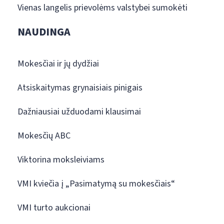
Vienas langelis prievolėms valstybei sumokėti
NAUDINGA
Mokesčiai ir jų dydžiai
Atsiskaitymas grynaisiais pinigais
Dažniausiai užduodami klausimai
Mokesčių ABC
Viktorina moksleiviams
VMI kviečia į „Pasimatymą su mokesčiais“
VMI turto aukcionai