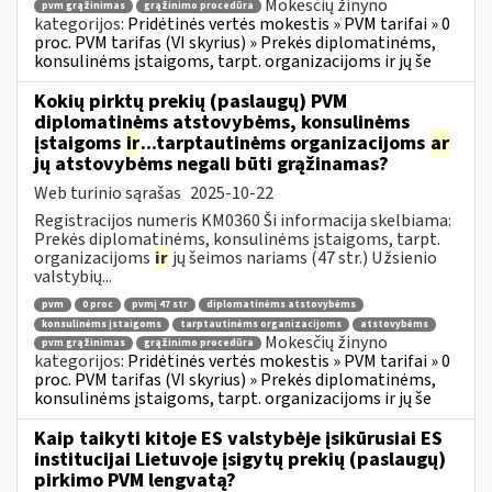
Mokesčių žinyno
pvm grąžinimas
grąžinimo procedūra
kategorijos:
Pridėtinės vertės mokestis » PVM tarifai » 0
proc. PVM tarifas (VI skyrius) » Prekės diplomatinėms,
konsulinėms įstaigoms, tarpt. organizacijoms ir jų še
Kokių pirktų prekių (paslaugų) PVM
diplomatinėms atstovybėms, konsulinėms
įstaigoms
ir
...tarptautinėms organizacijoms
ar
jų atstovybėms negali būti grąžinamas?
Web turinio sąrašas
2025-10-22
Registracijos numeris KM0360 Ši informacija skelbiama:
Prekės diplomatinėms, konsulinėms įstaigoms, tarpt.
organizacijoms
ir
jų šeimos nariams (47 str.) Užsienio
valstybių...
pvm
0 proc
pvmį 47 str
diplomatinėms atstovybėms
konsulinėms įstaigoms
tarptautinėms organizacijoms
atstovybėms
Mokesčių žinyno
pvm grąžinimas
grąžinimo procedūra
kategorijos:
Pridėtinės vertės mokestis » PVM tarifai » 0
proc. PVM tarifas (VI skyrius) » Prekės diplomatinėms,
konsulinėms įstaigoms, tarpt. organizacijoms ir jų še
Kaip taikyti kitoje ES valstybėje įsikūrusiai ES
institucijai Lietuvoje įsigytų prekių (paslaugų)
pirkimo PVM lengvatą?