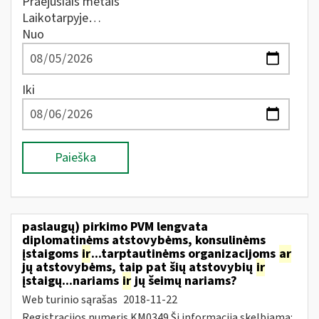
Praėjusiais metais
Laikotarpyje…
Nuo
Iki
Paieška
paslaugų) pirkimo PVM lengvata
diplomatinėms atstovybėms, konsulinėms
įstaigoms
ir
...tarptautinėms organizacijoms
ar
jų atstovybėms, taip pat šių atstovybių
ir
įstaigų...nariams
ir
jų šeimų nariams?
Web turinio sąrašas
2018-11-22
Registracijos numeris KM0349 Ši informacija skelbiama: