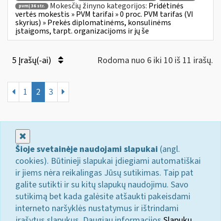
Mokesčių žinyno kategorijos:
Pridėtinės
pvmį 36 str.
vertės mokestis » PVM tarifai » 0 proc. PVM tarifas (VI
skyrius) » Prekės diplomatinėms, konsulinėms
įstaigoms, tarpt. organizacijoms ir jų še
5 Įrašų(-ai)
Rodoma nuo 6 iki 10 iš 11 irašų.
1
2
3
Uždaryti
Šioje svetainėje naudojami slapukai
(angl.
cookies). Būtinieji slapukai įdiegiami automatiškai
ir jiems nėra reikalingas Jūsų sutikimas. Taip pat
galite sutikti ir su kitų slapukų naudojimu. Savo
sutikimą bet kada galėsite atšaukti pakeisdami
interneto naršyklės nustatymus ir ištrindami
įrašytus slapukus. Daugiau informacijos
Slapukų