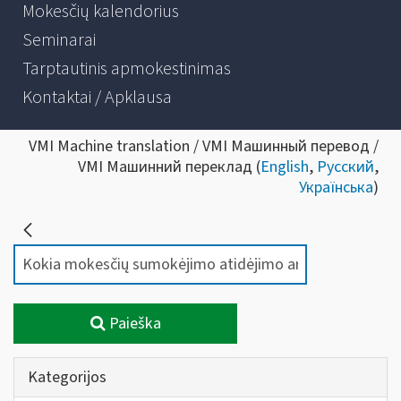
Mokesčių kalendorius
Seminarai
Tarptautinis apmokestinimas
Kontaktai / Apklausa
VMI Machine translation / VMI Машинный перевод /
VMI Машинний переклад (
English
,
Русский
,
Українська
)
Paieška
Kategorijos