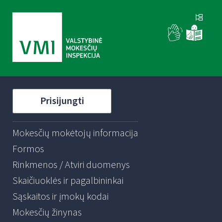
Prisijungti
Mokesčių mokėtojų informacija
Formos
Rinkmenos / Atviri duomenys
Skaičiuoklės ir pagalbininkai
Sąskaitos ir įmokų kodai
Mokesčių žinynas