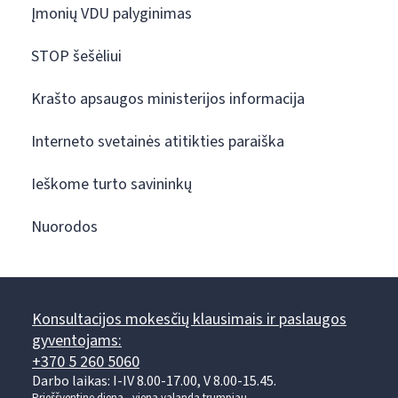
Įmonių VDU palyginimas
STOP šešėliui
Krašto apsaugos ministerijos informacija
Interneto svetainės atitikties paraiška
Ieškome turto savininkų
Nuorodos
Konsultacijos mokesčių klausimais ir paslaugos
gyventojams:
+370 5 260 5060
Darbo laikas: I-IV 8.00-17.00, V 8.00-15.45.