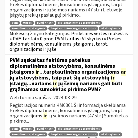
Prekės diplomatinėms, konsulinėms įstaigoms, tarpt.
organizacijoms ir jų šeimos nariams (47 str.) Lietuvoje
įsigytų prekių (paslaugų) pirkimo...
pvm
0 proc
pvmį 47 str
diplomatinėms atstovybėms
konsulinėms įstaigoms
tarptautinėms organizacijoms
atstovybėms
Mokesčių žinyno kategorijos:
Pridėtinės vertės mokestis
» PVM tarifai » 0 proc. PVM tarifas (VI skyrius) » Prekės
diplomatinėms, konsulinėms įstaigoms, tarpt.
organizacijoms ir jų še
PVM sąskaitas faktūras pateikus
diplomatinėms atstovybėms, konsulinėms
įstaigoms
ir
...tarptautinėms organizacijoms
ar
jų atstovybėms, taip pat šių atstovybių
ir
įstaigų...nariams
ir
jų šeimų nariams gali būti
grąžinamas sumokėtas pirkimo PVM?
Web turinio sąrašas
2024-03-29
Registracijos numeris KM0361 Ši informacija skelbiama:
Prekės diplomatinėms, konsulinėms įstaigoms, tarpt.
organizacijoms
ir
jų šeimos nariams (47 str.) Sumokėtas
pirkimo...
pvm
0 proc
pvmį 47 str
diplomatinėms atstovybėms
konsulinėms įstaigoms
tarptautinėms organizacijoms
atstovybėms