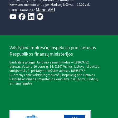
Prieššventinę dieną - viena valanda trumpiau.
Kiekvieno mėnesio antrą penktadienį 8.00 val. - 12.00 val.
Mano VMI
Paklausimas per
Valstybinė mokesčių inspekcija prie Lietuvos
Respublikos finansų ministerijos
Biudžetinė įstaiga. Juridinio asmens kodas — 188659752,
adresas: Vasario 16-osios g. 14, 01107 Vilnius, Lietuva, el.paštas:
vmi@vmi.lt
, E. pristatymo dėžutės adresas 188659752
Duomenys apie Valstybinę mokesčių inspekciją prie Lietuvos
Respublikos finansų ministerijos kaupiami ir saugomi Juridinių
asmenų registre