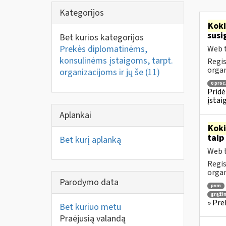
Kategorijos
Kok
susi
Bet kurios kategorijos
Prekės diplomatinėms,
Web t
konsulinėms įstaigoms, tarpt.
Regis
orga
organizacijoms ir jų še
(11)
0 proc
Pridė
įstai
Aplankai
Kok
taip
Bet kurį aplanką
Web t
Regis
orga
Parodymo data
pvm
grąži
» Pre
Bet kuriuo metu
Praėjusią valandą