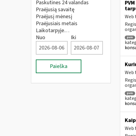
Paskutines 24 valandas
PVM 
tarp
Praėjusią savaitę
Praėjusį mėnesį
Web t
Praėjusiais metais
Regis
orga
Laikotarpyje…
Nuo
Iki
pvm
kateg
konsu
Kuri
Paieška
Web t
Regis
orga
pvm
kateg
konsu
Kaip
Web t