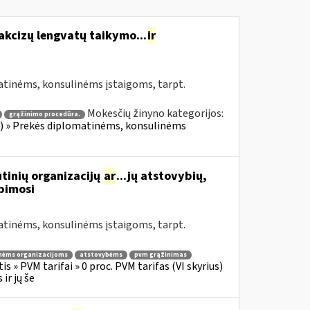
akcizų lengvatų taikymo...
ir
atinėms, konsulinėms įstaigoms, tarpt.
Mokesčių žinyno kategorijos:
grąžinimo procedūra.
ius) » Prekės diplomatinėms, konsulinėms
tinių organizacijų
ar
...jų atstovybių,
ipimosi
atinėms, konsulinėms įstaigoms, tarpt.
nėms organizacijoms
atstovybėms
pvm grąžinimas
s » PVM tarifai » 0 proc. PVM tarifas (VI skyrius)
ir jų še