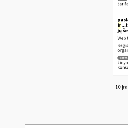
tarif
pasl
ir
..
jų š
Web t
Regis
organ
0 proc
žinyn
konsu
10 Įra