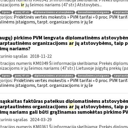
tracijos numeris KM0341 Ši informacija skelbiama: Prekės diplom
nizacijoms
ir
jų šeimos nariams (47 str.) Atstovybės...
0 proc
pvmį 47 str
diplomatinėms atstovybėms
konsulinėms įstaigoms
tarptauti
orijos:
Pridėtinės vertės mokestis » PVM tarifai » 0 proc. PVM tari
linėms įstaigoms, tarpt. organizacijoms ir jų še
augų) pirkimo PVM lengvata diplomatinėms atstovybėm
.tarptautinėms organizacijoms
ar
jų atstovybėms, taip p
eimų nariams?
urinio sąrašas
2018-11-22
tracijos numeris KM0349 Ši informacija skelbiama: Prekės diplom
izacijoms ir jų šeimos nariams (47 str.) Lietuvoje įsigytų prekių (pa
0 proc
pvmį 47 str
diplomatinėms atstovybėms
konsulinėms įstaigoms
tarptauti
orijos:
Pridėtinės vertės mokestis » PVM tarifai » 0 proc. PVM tari
linėms įstaigoms, tarpt. organizacijoms ir jų še
sąskaitas faktūras pateikus diplomatinėms atstovybėm
.tarptautinėms organizacijoms
ar
jų atstovybėms, taip p
eimų nariams gali būti grąžinamas sumokėtas pirkimo P
urinio sąrašas
2024-03-29
tracijos numeris KM0361 Ši informacija skelbiama: Prekės diplom