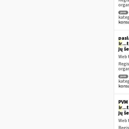
Regis
orga
pvm
kateg
konsu
pasl
ir
..
jų š
Web t
Regis
organ
pvm
kateg
konsu
PVM 
ir
..
jų š
Web t
Regis