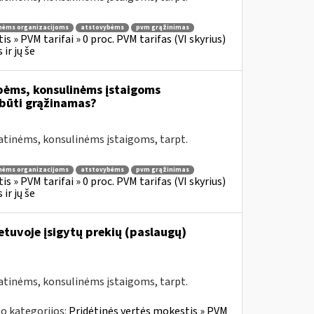
nėms organizacijoms
atstovybėms
pvm grąžinimas
s » PVM tarifai » 0 proc. PVM tarifas (VI skyrius)
ir jų še
bėms, konsulinėms įstaigoms
būti grąžinamas?
atinėms, konsulinėms įstaigoms, tarpt.
nėms organizacijoms
atstovybėms
pvm grąžinimas
s » PVM tarifai » 0 proc. PVM tarifas (VI skyrius)
ir jų še
Lietuvoje įsigytų prekių (paslaugų)
atinėms, konsulinėms įstaigoms, tarpt.
o kategorijos:
Pridėtinės vertės mokestis » PVM