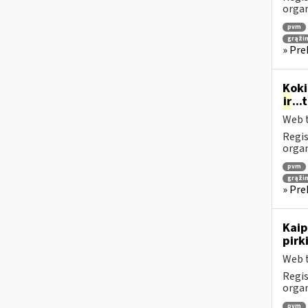
orga
pvm
grąži
» Pre
Koki
ir
..
Web t
Regis
orga
pvm
grąži
» Pre
Kaip
pirk
Web t
Regis
orga
pvm