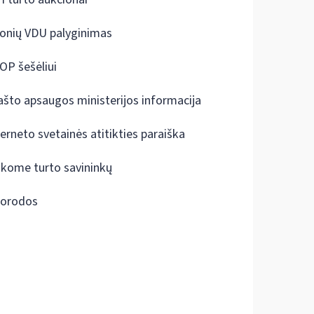
onių VDU palyginimas
OP šešėliui
ašto apsaugos ministerijos informacija
terneto svetainės atitikties paraiška
škome turto savininkų
orodos