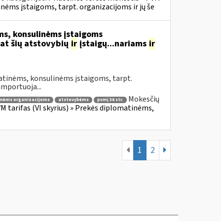
inėms įstaigoms, tarpt. organizacijoms ir jų še
s, konsulinėms įstaigoms
at šių atstovybių
ir
įstaigų...nariams
ir
atinėms, konsulinėms įstaigoms, tarpt.
importuoja...
Mokesčių
inėms organizacijoms
atstovybėms
pvmį 36 str.
VM tarifas (VI skyrius) » Prekės diplomatinėms,
1
2