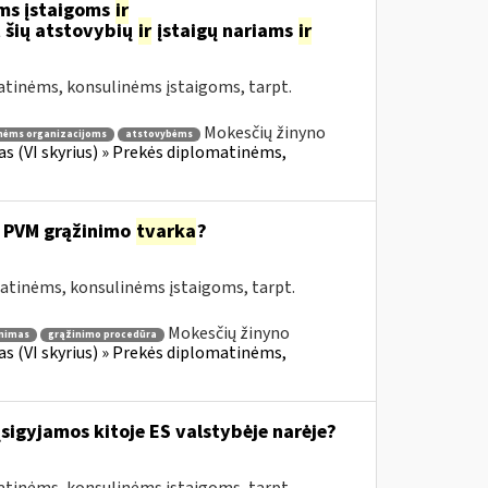
ms įstaigoms
ir
 šių atstovybių
ir
įstaigų nariams
ir
atinėms, konsulinėms įstaigoms, tarpt.
Mokesčių žinyno
nėms organizacijoms
atstovybėms
fas (VI skyrius) » Prekės diplomatinėms,
 PVM grąžinimo
tvarka
?
matinėms, konsulinėms įstaigoms, tarpt.
Mokesčių žinyno
nimas
grąžinimo procedūra
fas (VI skyrius) » Prekės diplomatinėms,
įsigyjamos kitoje ES valstybėje narėje?