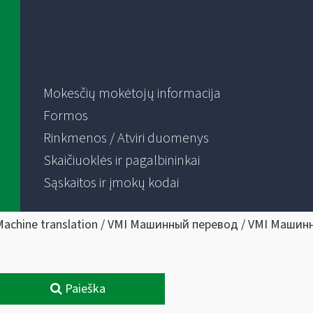
Mokesčių mokėtojų informacija
Formos
Rinkmenos / Atviri duomenys
Skaičiuoklės ir pagalbininkai
Sąskaitos ir įmokų kodai
Machine translation / VMI Машинный перевод / VMI Машин
Paieška