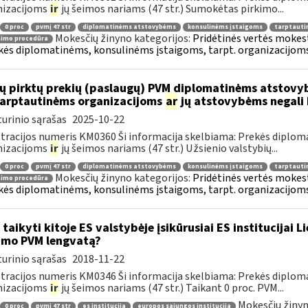
nizacijoms
ir
jų šeimos nariams (47 str.) Sumokėtas pirkimo...
0 proc
pvmį 47 str
diplomatinėms atstovybėms
konsulinėms įstaigoms
tarptauti
Mokesčių žinyno kategorijos:
Pridėtinės vertės mokesti
nimo procedūra
kės diplomatinėms, konsulinėms įstaigoms, tarpt. organizacijoms 
ų pirktų prekių (paslaugų) PVM diplomatinėms atstovy
.tarptautinėms organizacijoms
ar
jų atstovybėms negali 
urinio sąrašas
2025-10-22
tracijos numeris KM0360 Ši informacija skelbiama: Prekės diplom
nizacijoms
ir
jų šeimos nariams (47 str.) Užsienio valstybių...
0 proc
pvmį 47 str
diplomatinėms atstovybėms
konsulinėms įstaigoms
tarptauti
Mokesčių žinyno kategorijos:
Pridėtinės vertės mokesti
nimo procedūra
kės diplomatinėms, konsulinėms įstaigoms, tarpt. organizacijoms 
 taikyti kitoje ES valstybėje įsikūrusiai ES institucijai 
imo PVM lengvatą?
urinio sąrašas
2018-11-22
tracijos numeris KM0346 Ši informacija skelbiama: Prekės diplom
nizacijoms
ir
jų šeimos nariams (47 str.) Taikant 0 proc. PVM...
Mokesčių žinyn
0 proc
pvmį 47 str
es institucija
europos sąjungos institucija