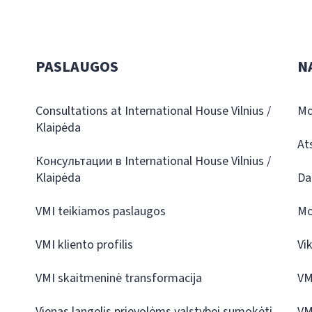
PASLAUGOS
N
Consultations at International House Vilnius /
Mo
Klaipėda
At
Консультации в International House Vilnius /
Klaipėda
Da
VMI teikiamos paslaugos
Mo
VMI kliento profilis
Vi
VMI skaitmeninė transformacija
VM
Vienas langelis prievolėms valstybei sumokėti
VM