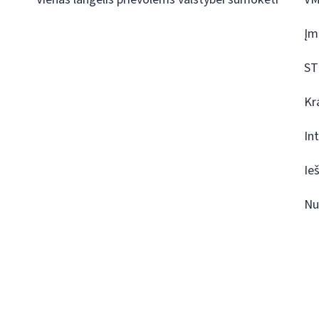
Įm
ST
Kr
In
Ie
Nu