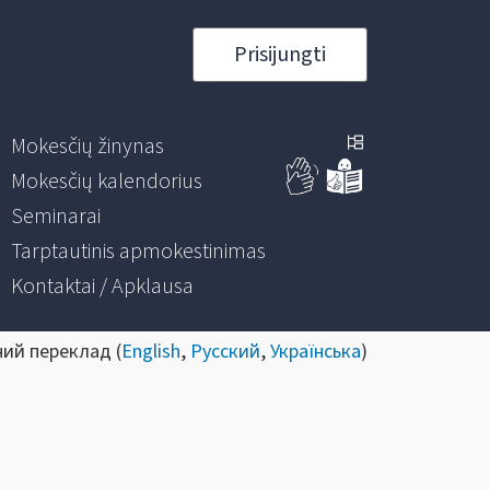
Prisijungti
Mokesčių žinynas
Mokesčių kalendorius
Seminarai
Tarptautinis apmokestinimas
Kontaktai / Apklausa
ний переклад (
English
,
Русский
,
Українська
)