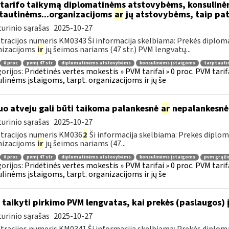
tarifo taikymą diplomatinėms atstovybėms, konsulinė
tautinėms...organizacijoms
ar
jų atstovybėms, taip pat
urinio sąrašas
2025-10-27
tracijos numeris KM0343 Ši informacija skelbiama: Prekės diplom
nizacijoms
ir
jų šeimos nariams (47 str.) PVM lengvatų...
0 proc
pvmį 47 str
diplomatinėms atstovybėms
konsulinėms įstaigoms
tarptauti
orijos:
Pridėtinės vertės mokestis » PVM tarifai » 0 proc. PVM tari
linėms įstaigoms, tarpt. organizacijoms ir jų še
uo atveju gali būti taikoma palankesnė
ar
nepalankesnė
urinio sąrašas
2025-10-27
tracijos numeris KM036
2
Ši informacija skelbiama: Prekės diplo
nizacijoms
ir
jų šeimos nariams (47...
0 proc
pvmį 47 str
diplomatinėms atstovybėms
konsulinėms įstaigoms
pvm grąži
orijos:
Pridėtinės vertės mokestis » PVM tarifai » 0 proc. PVM tari
linėms įstaigoms, tarpt. organizacijoms ir jų še
 taikyti pirkimo PVM lengvatas, kai prekės (paslaugos) 
urinio sąrašas
2025-10-27