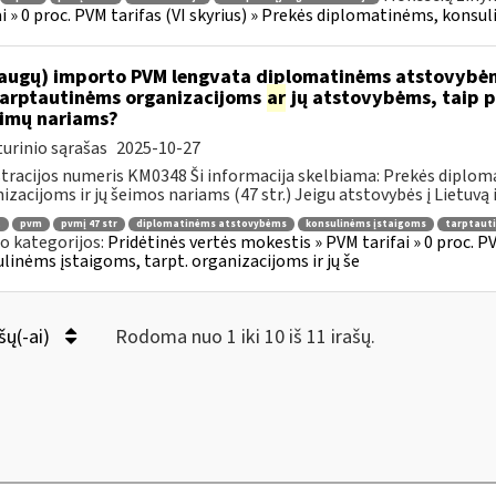
ai » 0 proc. PVM tarifas (VI skyrius) » Prekės diplomatinėms, konsul
augų) importo PVM lengvata diplomatinėms atstovybėm
.tarptautinėms organizacijoms
ar
jų atstovybėms, taip p
eimų nariams?
urinio sąrašas
2025-10-27
tracijos numeris KM0348 Ši informacija skelbiama: Prekės diplom
izacijoms ir jų šeimos nariams (47 str.) Jeigu atstovybės į Lietuvą 
.
pvm
pvmį 47 str
diplomatinėms atstovybėms
konsulinėms įstaigoms
tarptaut
o kategorijos:
Pridėtinės vertės mokestis » PVM tarifai » 0 proc. P
linėms įstaigoms, tarpt. organizacijoms ir jų še
šų(-ai)
Rodoma nuo 1 iki 10 iš 11 irašų.