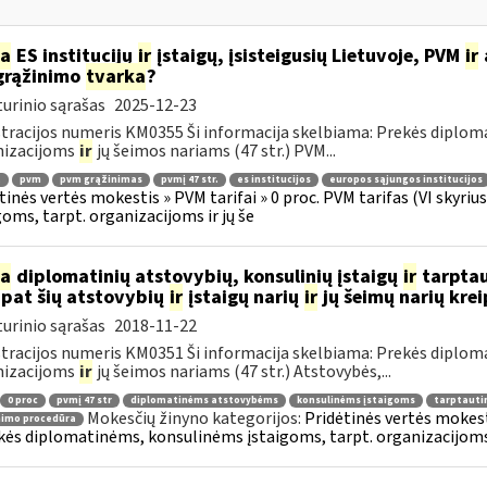
ia
ES institucijų
ir
įstaigų, įsisteigusių Lietuvoje, PVM
ir
grąžinimo
tvarka
?
urinio sąrašas
2025-12-23
tracijos numeris KM0355 Ši informacija skelbiama: Prekės diplom
nizacijoms
ir
jų šeimos nariams (47 str.) PVM...
.
pvm
pvm grąžinimas
pvmį 47 str.
es institucijos
europos sąjungos institucijos
tinės vertės mokestis » PVM tarifai » 0 proc. PVM tarifas (VI skyr
goms, tarpt. organizacijoms ir jų še
ia
diplomatinių atstovybių, konsulinių įstaigų
ir
tarptau
 pat šių atstovybių
ir
įstaigų narių
ir
jų šeimų narių kre
urinio sąrašas
2018-11-22
tracijos numeris KM0351 Ši informacija skelbiama: Prekės diplom
nizacijoms
ir
jų šeimos nariams (47 str.) Atstovybės,...
0 proc
pvmį 47 str
diplomatinėms atstovybėms
konsulinėms įstaigoms
tarptauti
Mokesčių žinyno kategorijos:
Pridėtinės vertės mokesti
nimo procedūra
kės diplomatinėms, konsulinėms įstaigoms, tarpt. organizacijoms 