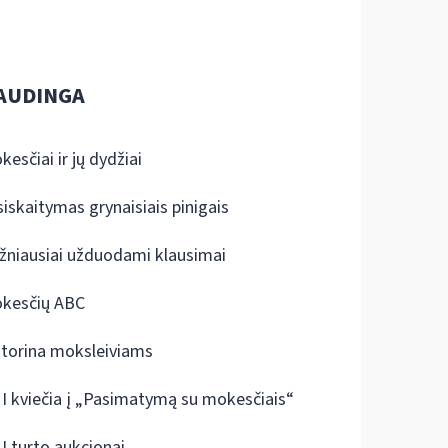
AUDINGA
kesčiai ir jų dydžiai
siskaitymas grynaisiais pinigais
žniausiai užduodami klausimai
kesčių ABC
ktorina moksleiviams
I kviečia į „Pasimatymą su mokesčiais“
I turto aukcionai