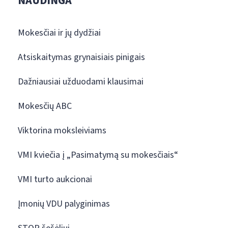
NAUDINGA
Mokesčiai ir jų dydžiai
Atsiskaitymas grynaisiais pinigais
Dažniausiai užduodami klausimai
Mokesčių ABC
Viktorina moksleiviams
VMI kviečia į „Pasimatymą su mokesčiais“
VMI turto aukcionai
Įmonių VDU palyginimas