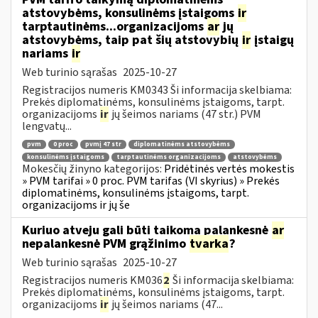
atstovybėms, konsulinėms įstaigoms
ir
tarptautinėms...organizacijoms
ar
jų
atstovybėms, taip pat šių atstovybių
ir
įstaigų
nariams
ir
Web turinio sąrašas
2025-10-27
Registracijos numeris KM0343 Ši informacija skelbiama:
Prekės diplomatinėms, konsulinėms įstaigoms, tarpt.
organizacijoms
ir
jų šeimos nariams (47 str.) PVM
lengvatų...
pvm
0 proc
pvmį 47 str
diplomatinėms atstovybėms
konsulinėms įstaigoms
tarptautinėms organizacijoms
atstovybėms
Mokesčių žinyno kategorijos:
Pridėtinės vertės mokestis
» PVM tarifai » 0 proc. PVM tarifas (VI skyrius) » Prekės
diplomatinėms, konsulinėms įstaigoms, tarpt.
organizacijoms ir jų še
Kuriuo atveju gali būti taikoma palankesnė
ar
nepalankesnė PVM grąžinimo
tvarka
?
Web turinio sąrašas
2025-10-27
Registracijos numeris KM036
2
Ši informacija skelbiama:
Prekės diplomatinėms, konsulinėms įstaigoms, tarpt.
organizacijoms
ir
jų šeimos nariams (47...