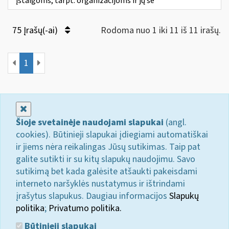
įstaigoms, tarpt. organizacijoms ir jų še
75 Įrašų(-ai)
Rodoma nuo 1 iki 11 iš 11 irašų.
1
Uždaryti
Šioje svetainėje naudojami slapukai
(angl.
cookies). Būtinieji slapukai įdiegiami automatiškai
ir jiems nėra reikalingas Jūsų sutikimas. Taip pat
galite sutikti ir su kitų slapukų naudojimu. Savo
sutikimą bet kada galėsite atšaukti pakeisdami
interneto naršyklės nustatymus ir ištrindami
įrašytus slapukus. Daugiau informacijos
Slapukų
politika
;
Privatumo politika.
Būtinieji slapukai