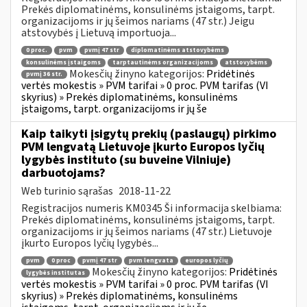
Prekės diplomatinėms, konsulinėms įstaigoms, tarpt.
organizacijoms ir jų šeimos nariams (47 str.) Jeigu
atstovybės į Lietuvą importuoja...
0 proc.
pvm
pvmį 47 str
diplomatinėms atstovybėms
konsulinėms įstaigoms
tarptautinėms organizacijoms
atstovybėms
Mokesčių žinyno kategorijos:
Pridėtinės
pvmį 36 str.
vertės mokestis » PVM tarifai » 0 proc. PVM tarifas (VI
skyrius) » Prekės diplomatinėms, konsulinėms
įstaigoms, tarpt. organizacijoms ir jų še
Kaip taikyti įsigytų prekių (paslaugų) pirkimo
PVM lengvatą Lietuvoje įkurto Europos lyčių
lygybės instituto (su buveine Vilniuje)
darbuotojams?
Web turinio sąrašas
2018-11-22
Registracijos numeris KM0345 Ši informacija skelbiama:
Prekės diplomatinėms, konsulinėms įstaigoms, tarpt.
organizacijoms ir jų šeimos nariams (47 str.) Lietuvoje
įkurto Europos lyčių lygybės...
pvm
0 proc
pvmį 47 str
pvm lengvata
europos lyčių
Mokesčių žinyno kategorijos:
Pridėtinės
lygybės institutas
vertės mokestis » PVM tarifai » 0 proc. PVM tarifas (VI
skyrius) » Prekės diplomatinėms, konsulinėms