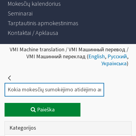
Mokesčių kalendorius
Seminarai
Tarptautinis apmokestinimas
Kontaktai / Apklausa
VMI Machine translation / VMI Машинный перевод /
VMI Машинний переклад (
English
,
Русский
,
Українська
)
Paieška
Kategorijos