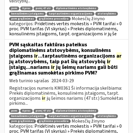
valstybių...
pvm
0 proc
pvmį 47 str
diplomatinėms atstovybėms
konsulinėms įstaigoms
tarptautinėms organizacijoms
atstovybėms
Mokesčių žinyno
pvm grąžinimas
grąžinimo procedūra
kategorijos:
Pridėtinės vertės mokestis » PVM tarifai » 0
proc. PVM tarifas (VI skyrius) » Prekės diplomatinėms,
konsulinėms įstaigoms, tarpt. organizacijoms ir jų še
PVM sąskaitas faktūras pateikus
diplomatinėms atstovybėms, konsulinėms
įstaigoms
ir
...tarptautinėms organizacijoms
ar
jų atstovybėms, taip pat šių atstovybių
ir
įstaigų...nariams
ir
jų šeimų nariams gali būti
grąžinamas sumokėtas pirkimo PVM?
Web turinio sąrašas
2024-03-29
Registracijos numeris KM0361 Ši informacija skelbiama:
Prekės diplomatinėms, konsulinėms įstaigoms, tarpt.
organizacijoms
ir
jų šeimos nariams (47 str.) Sumokėtas
pirkimo...
pvm
0 proc
pvmį 47 str
diplomatinėms atstovybėms
konsulinėms įstaigoms
tarptautinėms organizacijoms
atstovybėms
Mokesčių žinyno
pvm grąžinimas
grąžinimo procedūra
kategorijos:
Pridėtinės vertės mokestis » PVM tarifai » 0
proc. PVM tarifas (VI skyrius) » Prekės diplomatinėms,