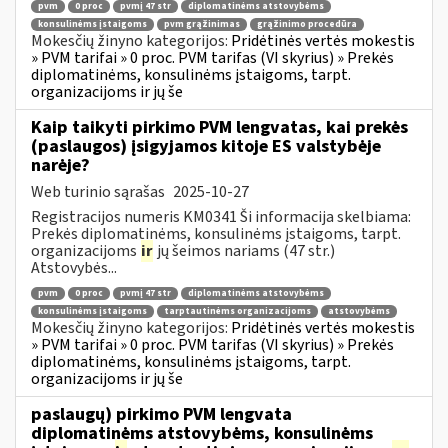
pvm
0 proc
pvmį 47 str
diplomatinėms atstovybėms
konsulinėms įstaigoms
pvm grąžinimas
grąžinimo procedūra
Mokesčių žinyno kategorijos:
Pridėtinės vertės mokestis
» PVM tarifai » 0 proc. PVM tarifas (VI skyrius) » Prekės
diplomatinėms, konsulinėms įstaigoms, tarpt.
organizacijoms ir jų še
Kaip taikyti pirkimo PVM lengvatas, kai prekės
(paslaugos) įsigyjamos kitoje ES valstybėje
narėje?
Web turinio sąrašas
2025-10-27
Registracijos numeris KM0341 Ši informacija skelbiama:
Prekės diplomatinėms, konsulinėms įstaigoms, tarpt.
organizacijoms
ir
jų šeimos nariams (47 str.)
Atstovybės...
pvm
0 proc
pvmį 47 str
diplomatinėms atstovybėms
konsulinėms įstaigoms
tarptautinėms organizacijoms
atstovybėms
Mokesčių žinyno kategorijos:
Pridėtinės vertės mokestis
» PVM tarifai » 0 proc. PVM tarifas (VI skyrius) » Prekės
diplomatinėms, konsulinėms įstaigoms, tarpt.
organizacijoms ir jų še
paslaugų) pirkimo PVM lengvata
diplomatinėms atstovybėms, konsulinėms