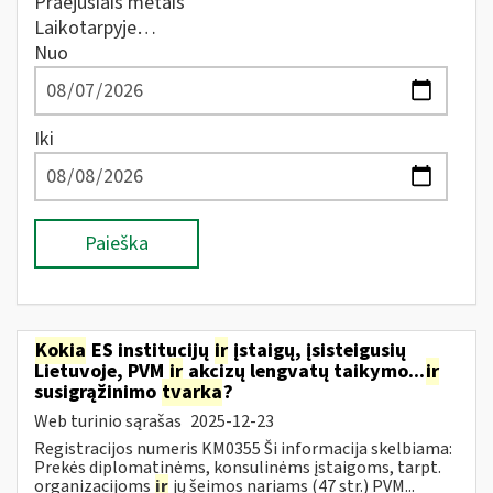
Praėjusiais metais
Laikotarpyje…
Nuo
Iki
Paieška
Kokia
ES institucijų
ir
įstaigų, įsisteigusių
Lietuvoje, PVM
ir
akcizų lengvatų taikymo...
ir
susigrąžinimo
tvarka
?
Web turinio sąrašas
2025-12-23
Registracijos numeris KM0355 Ši informacija skelbiama:
Prekės diplomatinėms, konsulinėms įstaigoms, tarpt.
organizacijoms
ir
jų šeimos nariams (47 str.) PVM...