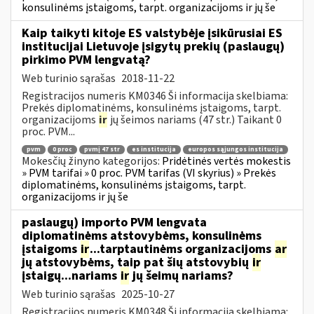
konsulinėms įstaigoms, tarpt. organizacijoms ir jų še
Kaip taikyti kitoje ES valstybėje įsikūrusiai ES
institucijai Lietuvoje įsigytų prekių (paslaugų)
pirkimo PVM lengvatą?
Web turinio sąrašas
2018-11-22
Registracijos numeris KM0346 Ši informacija skelbiama:
Prekės diplomatinėms, konsulinėms įstaigoms, tarpt.
organizacijoms
ir
jų šeimos nariams (47 str.) Taikant 0
proc. PVM...
pvm
0 proc
pvmį 47 str
es institucija
europos sąjungos institucija
Mokesčių žinyno kategorijos:
Pridėtinės vertės mokestis
» PVM tarifai » 0 proc. PVM tarifas (VI skyrius) » Prekės
diplomatinėms, konsulinėms įstaigoms, tarpt.
organizacijoms ir jų še
paslaugų) importo PVM lengvata
diplomatinėms atstovybėms, konsulinėms
įstaigoms
ir
...tarptautinėms organizacijoms
ar
jų atstovybėms, taip pat šių atstovybių
ir
įstaigų...nariams
ir
jų šeimų nariams?
Web turinio sąrašas
2025-10-27
Registracijos numeris KM0348 Ši informacija skelbiama: