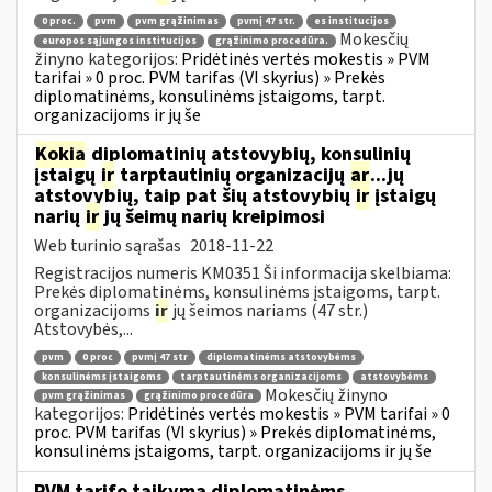
0 proc.
pvm
pvm grąžinimas
pvmį 47 str.
es institucijos
Mokesčių
europos sąjungos institucijos
grąžinimo procedūra.
žinyno kategorijos:
Pridėtinės vertės mokestis » PVM
tarifai » 0 proc. PVM tarifas (VI skyrius) » Prekės
diplomatinėms, konsulinėms įstaigoms, tarpt.
organizacijoms ir jų še
Kokia
diplomatinių atstovybių, konsulinių
įstaigų
ir
tarptautinių organizacijų
ar
...jų
atstovybių, taip pat šių atstovybių
ir
įstaigų
narių
ir
jų šeimų narių kreipimosi
Web turinio sąrašas
2018-11-22
Registracijos numeris KM0351 Ši informacija skelbiama:
Prekės diplomatinėms, konsulinėms įstaigoms, tarpt.
organizacijoms
ir
jų šeimos nariams (47 str.)
Atstovybės,...
pvm
0 proc
pvmį 47 str
diplomatinėms atstovybėms
konsulinėms įstaigoms
tarptautinėms organizacijoms
atstovybėms
Mokesčių žinyno
pvm grąžinimas
grąžinimo procedūra
kategorijos:
Pridėtinės vertės mokestis » PVM tarifai » 0
proc. PVM tarifas (VI skyrius) » Prekės diplomatinėms,
konsulinėms įstaigoms, tarpt. organizacijoms ir jų še
PVM tarifo taikymą diplomatinėms