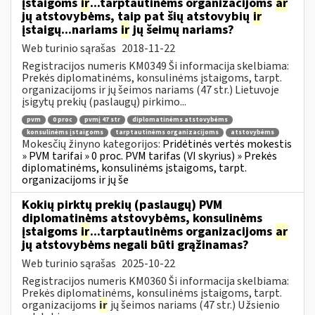
įstaigoms
ir
...tarptautinėms organizacijoms
ar
jų atstovybėms, taip pat šių atstovybių
ir
įstaigų...nariams
ir
jų šeimų nariams?
Web turinio sąrašas
2018-11-22
Registracijos numeris KM0349 Ši informacija skelbiama:
Prekės diplomatinėms, konsulinėms įstaigoms, tarpt.
organizacijoms ir jų šeimos nariams (47 str.) Lietuvoje
įsigytų prekių (paslaugų) pirkimo...
pvm
0 proc
pvmį 47 str
diplomatinėms atstovybėms
konsulinėms įstaigoms
tarptautinėms organizacijoms
atstovybėms
Mokesčių žinyno kategorijos:
Pridėtinės vertės mokestis
» PVM tarifai » 0 proc. PVM tarifas (VI skyrius) » Prekės
diplomatinėms, konsulinėms įstaigoms, tarpt.
organizacijoms ir jų še
Kokių pirktų prekių (paslaugų) PVM
diplomatinėms atstovybėms, konsulinėms
įstaigoms
ir
...tarptautinėms organizacijoms
ar
jų atstovybėms negali būti grąžinamas?
Web turinio sąrašas
2025-10-22
Registracijos numeris KM0360 Ši informacija skelbiama:
Prekės diplomatinėms, konsulinėms įstaigoms, tarpt.
organizacijoms
ir
jų šeimos nariams (47 str.) Užsienio