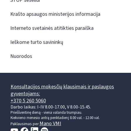
STOP šešėliui
Krašto apsaugos ministerijos informacija
Interneto svetainės atitikties paraiška
Ieškome turto savininkų
Nuorodos
Konsultacijos mokesčių klausimais ir paslaugos
gyventojams:
+370 5 260 5060
Darbo laikas: I-IV 8.00-17.00, V 8.00-15.45.
Prieššventinę dieną - viena valanda trumpiau.
Kiekvieno mėnesio antrą penktadienį 8.00 val. - 12.00 val.
Mano VMI
Paklausimas per