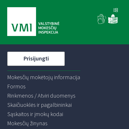
Prisijungti
Mokesčių mokėtojų informacija
Formos
Rinkmenos / Atviri duomenys
Skaičiuoklės ir pagalbininkai
Sąskaitos ir įmokų kodai
Mokesčių žinynas