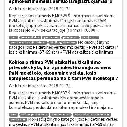
apmokestinamasis asmuo išregistruojamas iš
Web turinio sąrašas
2018-11-22
Registracijos numeris KM0625 Ši informacija skelbiama:
PVM atskaitos tikslinimas Išregistruojamas iš PVM
mokėtojų apmokestinamasis asmuo savo paskutinio
laikotarpio PVM deklaracijoje (forma FR0600)...
pvm
pvm atskaita
pvmį 67 str
pvmį 66 str
pvmį 69 str
Mokesčių žinyno
pvm atskaitos tikslinimas
dėl išregistravimo
kategorijos:
Pridėtinės vertės mokestis » PVM atskaita ir
jos tikslinimas (57-69 str.) » PVM atskaitos tikslinimas
Kokios pirkimo PVM atskaitos tikslinimo
prievolės kyla, kai apmokestinamojo asmens
PVM mokėtojo, ekonominė veikla, kaip
kompleksas perduodama kitam PVM mokėtojui?
Web turinio sąrašas
2018-11-22
Registracijos numeris KM0637 Ši informacija skelbiama:
PVM atskaitos tikslinimas Kai apmokestinamojo
asmens PVM mokėtojo ekonominė veikla, kaip
kompleksas perduodama kitam apmokestinamajam...
pvm
veiklos perdavimas
pvm atskaita
pvm atskaitos tikslinimas
Mokesčių žinyno kategorijos:
Pridėtinės vertės
pvmį 68 str
mokestis » PVM atskaita ir jos tikslinimas (57-69 str.) »