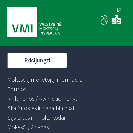
Prisijungti
Mokesčių mokėtojų informacija
Formos
Rinkmenos / Atviri duomenys
Skaičiuoklės ir pagalbininkai
Sąskaitos ir įmokų kodai
Mokesčių žinynas