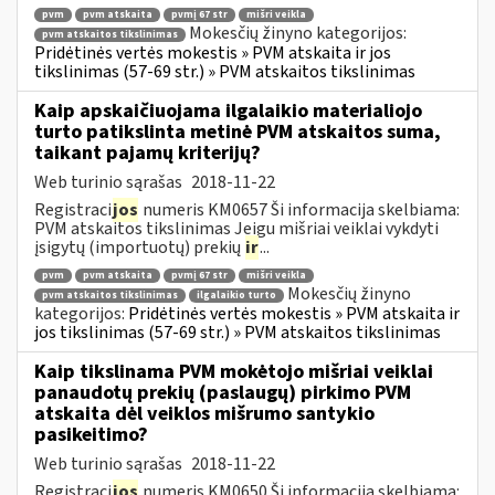
pvm
pvm atskaita
pvmį 67 str
mišri veikla
Mokesčių žinyno kategorijos:
pvm atskaitos tikslinimas
Pridėtinės vertės mokestis » PVM atskaita ir jos
tikslinimas (57-69 str.) » PVM atskaitos tikslinimas
Kaip apskaičiuojama ilgalaikio materialiojo
turto patikslinta metinė PVM atskaitos suma,
taikant pajamų kriterijų?
Web turinio sąrašas
2018-11-22
Registraci
jos
numeris KM0657 Ši informacija skelbiama:
PVM atskaitos tikslinimas Jeigu mišriai veiklai vykdyti
įsigytų (importuotų) prekių
ir
...
pvm
pvm atskaita
pvmį 67 str
mišri veikla
Mokesčių žinyno
pvm atskaitos tikslinimas
ilgalaikio turto
kategorijos:
Pridėtinės vertės mokestis » PVM atskaita ir
jos tikslinimas (57-69 str.) » PVM atskaitos tikslinimas
Kaip tikslinama PVM mokėtojo mišriai veiklai
panaudotų prekių (paslaugų) pirkimo PVM
atskaita dėl veiklos mišrumo santykio
pasikeitimo?
Web turinio sąrašas
2018-11-22
Registraci
jos
numeris KM0650 Ši informacija skelbiama: