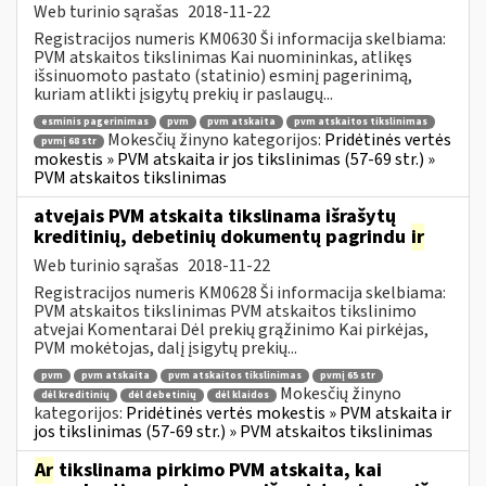
Web turinio sąrašas
2018-11-22
Registracijos numeris KM0630 Ši informacija skelbiama:
PVM atskaitos tikslinimas Kai nuomininkas, atlikęs
išsinuomoto pastato (statinio) esminį pagerinimą,
kuriam atlikti įsigytų prekių ir paslaugų...
esminis pagerinimas
pvm
pvm atskaita
pvm atskaitos tikslinimas
Mokesčių žinyno kategorijos:
Pridėtinės vertės
pvmį 68 str
mokestis » PVM atskaita ir jos tikslinimas (57-69 str.) »
PVM atskaitos tikslinimas
atvejais PVM atskaita tikslinama išrašytų
kreditinių, debetinių dokumentų pagrindu
ir
Web turinio sąrašas
2018-11-22
Registracijos numeris KM0628 Ši informacija skelbiama:
PVM atskaitos tikslinimas PVM atskaitos tikslinimo
atvejai Komentarai Dėl prekių grąžinimo Kai pirkėjas,
PVM mokėtojas, dalį įsigytų prekių...
pvm
pvm atskaita
pvm atskaitos tikslinimas
pvmį 65 str
Mokesčių žinyno
dėl kreditinių
dėl debetinių
dėl klaidos
kategorijos:
Pridėtinės vertės mokestis » PVM atskaita ir
jos tikslinimas (57-69 str.) » PVM atskaitos tikslinimas
Ar
tikslinama pirkimo PVM atskaita, kai