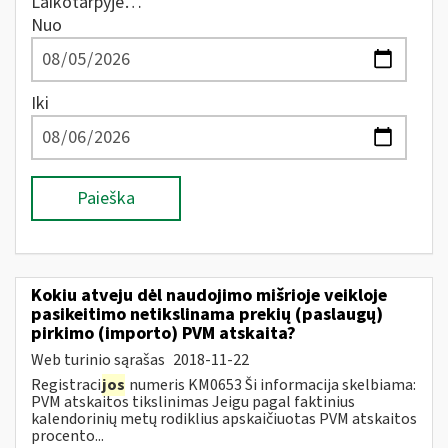
Laikotarpyje…
Nuo
Iki
Paieška
Kokiu atveju dėl naudojimo mišrioje veikloje
pasikeitimo netikslinama prekių (paslaugų)
pirkimo (importo) PVM atskaita?
Web turinio sąrašas
2018-11-22
Registraci
jos
numeris KM0653 Ši informacija skelbiama:
PVM atskaitos tikslinimas Jeigu pagal faktinius
kalendorinių metų rodiklius apskaičiuotas PVM atskaitos
procento...