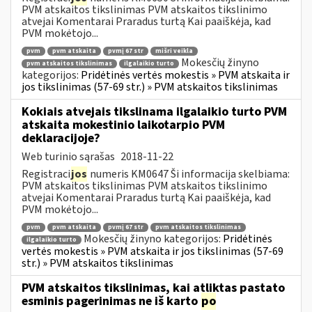
PVM atskaitos tikslinimas PVM atskaitos tikslinimo
atvejai Komentarai Praradus turtą Kai paaiškėja, kad
PVM mokėtojo...
pvm
pvm atskaita
pvmį 67 str
mišri veikla
Mokesčių žinyno
pvm atskaitos tikslinimas
ilgalaikio turto
kategorijos:
Pridėtinės vertės mokestis » PVM atskaita ir
jos tikslinimas (57-69 str.) » PVM atskaitos tikslinimas
Kokiais atvejais tikslinama ilgalaikio turto PVM
atskaita mokestinio laikotarpio PVM
deklaracijoje?
Web turinio sąrašas
2018-11-22
Registraci
jos
numeris KM0647 Ši informacija skelbiama:
PVM atskaitos tikslinimas PVM atskaitos tikslinimo
atvejai Komentarai Praradus turtą Kai paaiškėja, kad
PVM mokėtojo...
pvm
pvm atskaita
pvmį 67 str
pvm atskaitos tikslinimas
Mokesčių žinyno kategorijos:
Pridėtinės
ilgalaikio turto
vertės mokestis » PVM atskaita ir jos tikslinimas (57-69
str.) » PVM atskaitos tikslinimas
PVM atskaitos tikslinimas, kai atliktas pastato
esminis pagerinimas ne iš karto
po