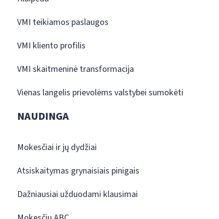
VMI teikiamos paslaugos
VMI kliento profilis
VMI skaitmeninė transformacija
Vienas langelis prievolėms valstybei sumokėti
NAUDINGA
Mokesčiai ir jų dydžiai
Atsiskaitymas grynaisiais pinigais
Dažniausiai užduodami klausimai
Mokesčių ABC