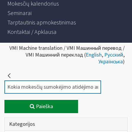
Mokesčių kalendorius
Seminarai
Tarptautinis apmokestinimas
Kontaktai / Apklausa
VMI Machine translation / VMI Машинный перевод /
VMI Машинний переклад (
English
,
Русский
,
Українська
)
Paieška
Kategorijos