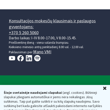
Konsultacijos mokesčių klausimais ir paslaugos
gyventojams:
+370 5 260 5060
Darbo laikas: I-IV 8.00-17.00, V 8.00-15.45.
Prieššventinę dieną - viena valanda trumpiau.
Kiekvieno mėnesio antrą penktadienį 8.00 val. - 12.00 val.
Mano VMI
Paklausimas per
Valstybinė mokesčių inspekcija prie Lietuvos
U
Respublikos finansų ministerijos
Šioje svetainėje naudojami slapukai
(angl. cookies). Būtinieji
slapukai įdiegiami automatiškai ir jiems nėra reikalingas Jūsų
Biudžetinė įstaiga. Juridinio asmens kodas — 188659752,
sutikimas. Taip pat galite sutikti ir su kitų slapukų naudojimu. Savo
adresas: Vasario 16-osios g. 14, 01107 Vilnius, Lietuva, el.paštas:
sutikimą bet kada galėsite atšaukti pakeisdami interneto naršyklės
vmi@vmi.lt
, E. pristatymo dėžutės adresas 188659752