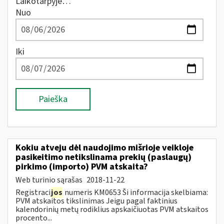
Laikotarpyje…
Nuo
Iki
Paieška
Kokiu atveju dėl naudojimo mišrioje veikloje
pasikeitimo netikslinama prekių (paslaugų)
pirkimo (importo) PVM atskaita?
Web turinio sąrašas
2018-11-22
Registraci
jos
numeris KM0653 Ši informacija skelbiama:
PVM atskaitos tikslinimas Jeigu pagal faktinius
kalendorinių metų rodiklius apskaičiuotas PVM atskaitos
procento...