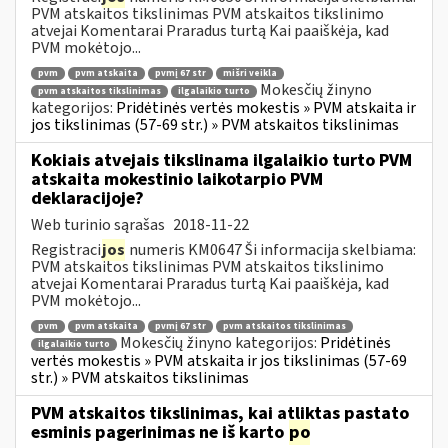
PVM atskaitos tikslinimas PVM atskaitos tikslinimo
atvejai Komentarai Praradus turtą Kai paaiškėja, kad
PVM mokėtojo...
pvm
pvm atskaita
pvmį 67 str
mišri veikla
Mokesčių žinyno
pvm atskaitos tikslinimas
ilgalaikio turto
kategorijos:
Pridėtinės vertės mokestis » PVM atskaita ir
jos tikslinimas (57-69 str.) » PVM atskaitos tikslinimas
Kokiais atvejais tikslinama ilgalaikio turto PVM
atskaita mokestinio laikotarpio PVM
deklaracijoje?
Web turinio sąrašas
2018-11-22
Registraci
jos
numeris KM0647 Ši informacija skelbiama:
PVM atskaitos tikslinimas PVM atskaitos tikslinimo
atvejai Komentarai Praradus turtą Kai paaiškėja, kad
PVM mokėtojo...
pvm
pvm atskaita
pvmį 67 str
pvm atskaitos tikslinimas
Mokesčių žinyno kategorijos:
Pridėtinės
ilgalaikio turto
vertės mokestis » PVM atskaita ir jos tikslinimas (57-69
str.) » PVM atskaitos tikslinimas
PVM atskaitos tikslinimas, kai atliktas pastato
esminis pagerinimas ne iš karto
po