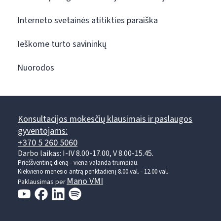
Interneto svetainės atitikties paraiška
Ieškome turto savininkų
Nuorodos
Konsultacijos mokesčių klausimais ir paslaugos
gyventojams:
+370 5 260 5060
Darbo laikas: I-IV 8.00-17.00, V 8.00-15.45.
Prieššventinę dieną - viena valanda trumpiau.
Kiekvieno mėnesio antrą penktadienį 8.00 val. - 12.00 val.
Mano VMI
Paklausimas per