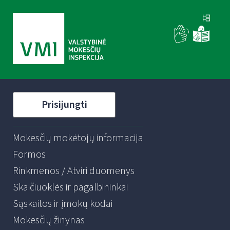
Prisijungti
Mokesčių mokėtojų informacija
Formos
Rinkmenos / Atviri duomenys
Skaičiuoklės ir pagalbininkai
Sąskaitos ir įmokų kodai
Mokesčių žinynas