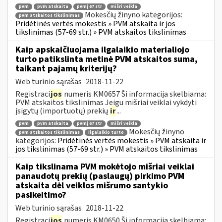
pvm
pvm atskaita
pvmį 67 str
mišri veikla
Mokesčių žinyno kategorijos:
pvm atskaitos tikslinimas
Pridėtinės vertės mokestis » PVM atskaita ir jos
tikslinimas (57-69 str.) » PVM atskaitos tikslinimas
Kaip apskaičiuojama ilgalaikio materialiojo
turto patikslinta metinė PVM atskaitos suma,
taikant pajamų kriterijų?
Web turinio sąrašas
2018-11-22
Registraci
jos
numeris KM0657 Ši informacija skelbiama:
PVM atskaitos tikslinimas Jeigu mišriai veiklai vykdyti
įsigytų (importuotų) prekių
ir
...
pvm
pvm atskaita
pvmį 67 str
mišri veikla
Mokesčių žinyno
pvm atskaitos tikslinimas
ilgalaikio turto
kategorijos:
Pridėtinės vertės mokestis » PVM atskaita ir
jos tikslinimas (57-69 str.) » PVM atskaitos tikslinimas
Kaip tikslinama PVM mokėtojo mišriai veiklai
panaudotų prekių (paslaugų) pirkimo PVM
atskaita dėl veiklos mišrumo santykio
pasikeitimo?
Web turinio sąrašas
2018-11-22
Registraci
jos
numeris KM0650 Ši informacija skelbiama: