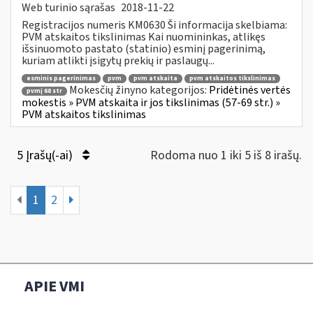
Web turinio sąrašas
2018-11-22
Registracijos numeris KM0630 Ši informacija skelbiama:
PVM atskaitos tikslinimas Kai nuomininkas, atlikęs
išsinuomoto pastato (statinio) esminį pagerinimą,
kuriam atlikti įsigytų prekių ir paslaugų...
esminis pagerinimas
pvm
pvm atskaita
pvm atskaitos tikslinimas
Mokesčių žinyno kategorijos:
Pridėtinės vertės
pvmį 68 str
mokestis » PVM atskaita ir jos tikslinimas (57-69 str.) »
PVM atskaitos tikslinimas
5 Įrašų(-ai)
Rodoma nuo 1 iki 5 iš 8 irašų.
1
2
APIE VMI