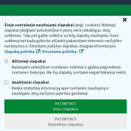
Valstybinė mokesčių inspekcija prie Lietuvos
U
Respublikos finansų ministerijos
Šioje svetainėje naudojami slapukai
(angl. cookies). Būtinieji
slapukai įdiegiami automatiškai ir jiems nėra reikalingas Jūsų
Biudžetinė įstaiga. Juridinio asmens kodas — 188659752,
sutikimas. Taip pat galite sutikti ir su kitų slapukų naudojimu. Savo
adresas: Vasario 16-osios g. 14, 01107 Vilnius, Lietuva, el.paštas:
sutikimą bet kada galėsite atšaukti pakeisdami interneto naršyklės
vmi@vmi.lt
, E. pristatymo dėžutės adresas 188659752
nustatymus ir ištrindami įrašytus slapukus. Daugiau informacijos
Duomenys apie Valstybinę mokesčių inspekciją prie Lietuvos
Slapukų politika
;
Privatumo politika.
Respublikos finansų ministerijos kaupiami ir saugomi Juridinių
asmenų registre
Būtinieji slapukai
Naudojami sklandžiam svetainės veikimui ir įgalina pagrindines
svetainės funkcijas. Be šių slapukų svetainė negali tinkamai veikti.
Analitiniai slapukai
Renka statistinę informaciją apie svetainės naudojimą ir
naudojami Jūsų naršymo patirties gerinimui.
PATVIRTINTI
Visus slapukus
PATVIRTINTI
Pasirinktus slapukus