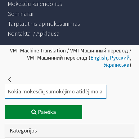
Mokesčių kalendorius
Seminarai
Tarptautinis apmokestinimas
Kontaktai / Apklausa
VMI Machine translation / VMI Машинный перевод /
VMI Машинний переклад (
English
,
Русский
,
Українська
)
Paieška
Kategorijos