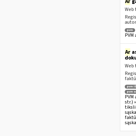
Ar
ga
Web t
Regis
autom
pvm
PVM a
Ar
as
doku
Web t
Regis
faktū
pvm i
pvm su
PVM a
str.)
tiksl
sąska
faktū
sąska