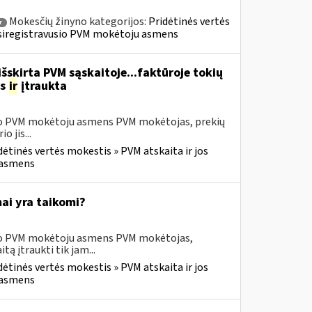
Mokesčių žinyno kategorijos:
Pridėtinės vertės
r
» Įsiregistravusio PVM mokėtoju asmens
šskirta PVM sąskaitoje...faktūroje tokių
as
ir
įtraukta
usio PVM mokėtoju asmens PVM mokėtojas, prekių
 jis...
dėtinės vertės mokestis » PVM atskaita ir jos
u asmens
ai yra taikomi?
usio PVM mokėtoju asmens PVM mokėtojas,
 įtraukti tik jam...
dėtinės vertės mokestis » PVM atskaita ir jos
u asmens