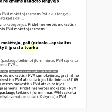
vo reikmėms naudoto lengvojo
sio PVM mokėtoju asmens Patiekus lengvąjį
tskaitą dalį...
yno kategorijos:
Pridėtinės vertės mokestis »
ravusio PVM mokėtoju asmens
 mokėtoju, gali (privalo...apskaitos
tyti įprasta
tvarka
o (paslaugų teikimo) įforminimas PVM sąskaita
mens PVM...
ūroje
pvm suma ne pvm sąskaitoje faktūroje
vertės mokestis » PVM sumokėjimas, grąžintino
kestis » PVM atskaita ir jos tikslinimas (57-69
s vertės mokestis » PVM atskaita ir jos
oju asmens
Pridėtinės vertės mokestis » PVM
o (paslaugų teikimo) įforminimas PVM sąskaita
eikalavimai apskaitai (IX skyrius) » PVM