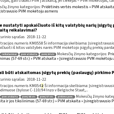
ojas, gali traukti PVM į atskaitą, jei tiekėjas – PVM mokėtojas, taik
čių žinyno kategorijos:
Pridėtinės vertės mokestis » PVM atskaita i
gistravusio PVM mokėtoju asmens
e nustatyti apskaičiuoto iš kitų valstybių narių įsigyt
aitą reikalavimai?
urinio sąrašas
2018-11-22
tracijos numeris KM0558 Ši informacija skelbiama: Įsiregistravu
ičiuoti iš kitos valstybės narės PVM mokėtojo įsigytų prekių parda
Mokesčių žinyno kategorijos:
Pri
reikalavimai
pvm atskaita
pvmį 64 str
inimas (57-69 str.) » PVM atskaita » Įsiregistravusio PVM mokėtoj
li būti atskaitomas įsigytų prekių (paslaugų) pirkimo
urinio sąrašas
2018-11-22
tracijos numeris KM054
2
Ši informacija skelbiama: Įsiregistrav
dimuose (bylose C-110/94 Inzo v Belgische Staat,...
Mokesčių žinyno kateg
pvm atskaita
pvmį 58 str.
pvmį 57 str.
pirkimo pvm.
ita ir jos tikslinimas (57-69 str.) » PVM atskaita » Įsiregistravus