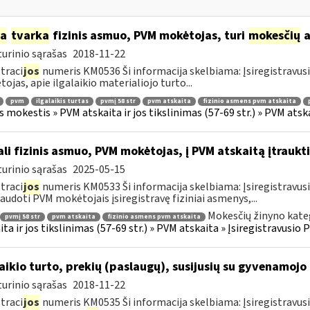
ia
tvarka
fizinis asmuo, PVM mokėtojas, turi
mokesčių
a
urinio sąrašas
2018-11-22
traci
jos
numeris KM0536 Ši informacija skelbiama: Įsiregistravu
ojas, apie ilgalaikio materialiojo turto...
pvm
ilgalaikis turtas
pvmį 58 str
pvm atskaita
fizinio asmens pvm atskaita
s mokestis » PVM atskaita ir jos tikslinimas (57-69 str.) » PVM at
li fizinis asmuo, PVM mokėtojas, į PVM atskaitą įtraukti
urinio sąrašas
2025-05-15
traci
jos
numeris KM0533 Ši informacija skelbiama: Įsiregistravu
audoti PVM mokėtojais įsiregistravę fiziniai asmenys,...
Mokesčių žinyno kate
pvmį 58 str
pvm atskaita
fizinio asmens pvm atskaita
ita ir jos tikslinimas (57-69 str.) » PVM atskaita » Įsiregistravus
laikio turto, prekių (paslaugų), susijusių su gyvenamoj
urinio sąrašas
2018-11-22
traci
jos
numeris KM0535 Ši informacija skelbiama: Įsiregistravus