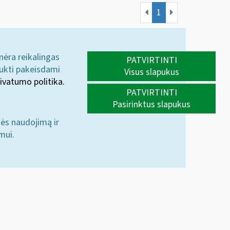
1
 nėra reikalingas
PATVIRTINTI
aukti pakeisdami
Visus slapukus
ivatumo politika.
PATVIRTINTI
Pasirinktus slapukus
nės naudojimą ir
mui.