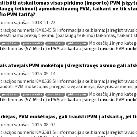
li būti atskaitomas visas pirkimo (importo) PVM įsigytų
laugų teikimui) apmokestinamų PVM, taikant ne tik sta
io PVM tarifą?
urinio sąrašas
2018-11-22
tracijos numeris KM0545 Ši informacija skelbiama: Įsiregistravu
estinamu prekių tiekimu (paslaugų teikimu) laikomas, taikant sta
Mokesčių žinyno katego
pvmį 58 str
pvm atskaita
pvmį 57 str
pirkimo pvm
s tikslinimas (57-69 str.) » PVM atskaita » Įsiregistravusio PVM mo
ais atvejais PVM mokėtoju įsiregistravęs asmuo gali atsk
urinio sąrašas
2025-05-14
tracijos numeris KM0538 Ši informacija skelbiama: Įsiregistravu
audoti PVM mokėtojais įsiregistravę asmenys, išskyrus: asmenis, į
Mokesčių žinyno katego
pvmį 58 str
pvm atskaita
pvmį 57 str
pirkimo pvm
s tikslinimas (57-69 str.) » PVM atskaita » Įsiregistravusio PVM mo
rkėjas, PVM mokėtojas, gali traukti PVM į atskaitą, jei 
urinio sąrašas
2025-08-07
tracijos numeris KM3581 Ši informacija skelbiama: Įsiregistravus