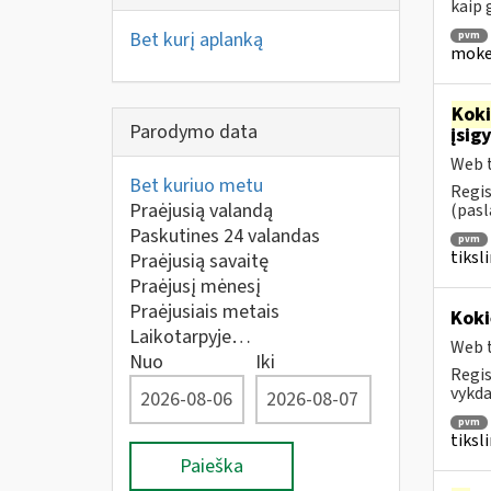
kaip
Bet kurį aplanką
pvm
mokes
Kok
Parodymo data
įsig
Web t
Bet kuriuo metu
Regis
Praėjusią valandą
(pasl
Paskutines 24 valandas
pvm
tiksl
Praėjusią savaitę
Praėjusį mėnesį
Praėjusiais metais
Koki
Laikotarpyje…
Web t
Nuo
Iki
Regis
vykda
pvm
tiksl
Paieška