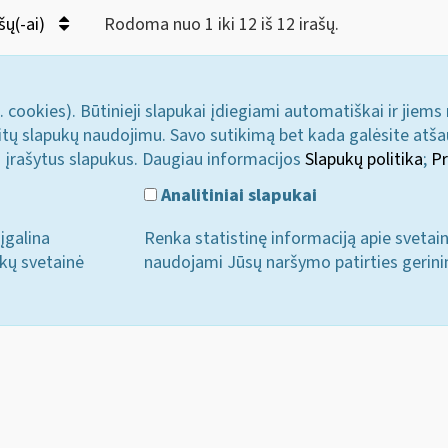
šų(-ai)
Rodoma nuo 1 iki 12 iš 12 irašų.
. cookies). Būtinieji slapukai įdiegiami automatiškai ir jiems
u kitų slapukų naudojimu. Savo sutikimą bet kada galėsite atš
i įrašytus slapukus. Daugiau informacijos
Slapukų politika
;
Pr
Analitiniai slapukai
įgalina
Renka statistinę informaciją apie svetai
ukų svetainė
naudojami Jūsų naršymo patirties gerini