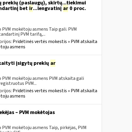
 prekių (paslaugų), skirtų...tiekimui
ndartinį bet
ir
...lengvatinį
ar
0 proc.
sio PVM mokėtoju asmens Taip gali. PVM
ndartinį PVM tarifą,...
rijos:
Pridėtinės vertės mokestis » PVM atskaita
kėtoju asmens
aityti įsigytų prekių
ar
sio PVM mokėtoju asmens PVM atskaita gali
registruotus PVM...
rijos:
Pridėtinės vertės mokestis » PVM atskaita
kėtoju asmens
tiekėjas – PVM mokėtojas
io PVM mokėtoju asmens Taip, pirkėjas, PVM