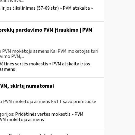
antis SVS...
r jos tikslinimas (57-69 str.) » PVM atskaita »
ų prekių pardavimo PVM įtraukimo į PVM
sio PVM mokėtoju asmens Kai PVM mokėtojas turi
vimo PVM,...
dėtinės vertės mokestis » PVM atskaita ir jos
u asmens
 PVM, skirtų numatomai
usio PVM mokėtoju asmens ESTT savo priimtuose
orijos:
Pridėtinės vertės mokestis » PVM
io PVM mokėtoju asmens