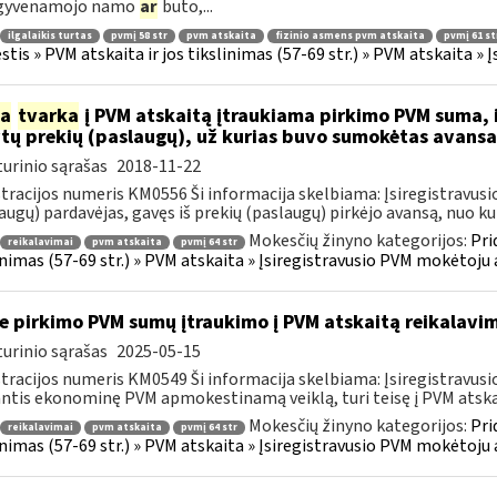
 gyvenamojo namo
ar
buto,...
ilgalaikis turtas
pvmį 58 str
pvm atskaita
fizinio asmens pvm atskaita
pvmį 61 st
tis » PVM atskaita ir jos tikslinimas (57-69 str.) » PVM atskaita 
ia
tvarka
į PVM atskaitą įtraukiama pirkimo PVM suma, i
ytų prekių (paslaugų), už kurias buvo sumokėtas avans
urinio sąrašas
2018-11-22
tracijos numeris KM0556 Ši informacija skelbiama: Įsiregistrav
augų) pardavėjas, gavęs iš prekių (paslaugų) pirkėjo avansą, nuo kurio
Mokesčių žinyno kategorijos:
Pri
reikalavimai
pvm atskaita
pvmį 64 str
inimas (57-69 str.) » PVM atskaita » Įsiregistravusio PVM mokėtoj
e pirkimo PVM sumų įtraukimo į PVM atskaitą reikalavim
urinio sąrašas
2025-05-15
tracijos numeris KM0549 Ši informacija skelbiama: Įsiregistrav
ntis ekonominę PVM apmokestinamą veiklą, turi teisę į PVM atskaitą
Mokesčių žinyno kategorijos:
Pri
reikalavimai
pvm atskaita
pvmį 64 str
inimas (57-69 str.) » PVM atskaita » Įsiregistravusio PVM mokėtoj