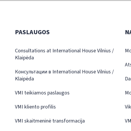
PASLAUGOS
N
Consultations at International House Vilnius /
Mo
Klaipėda
At
Консультации в International House Vilnius /
Klaipėda
Da
VMI teikiamos paslaugos
Mo
VMI kliento profilis
Vi
VMI skaitmeninė transformacija
VM