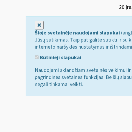
20 Įra
Uždaryti
Šioje svetainėje naudojami slapukai
(angl
Jūsų sutikimas. Taip pat galite sutikti ir s
interneto naršyklės nustatymus ir ištrindam
Būtinieji slapukai
Naudojami sklandžiam svetainės veikimui ir 
pagrindines svetainės funkcijas. Be šių slap
negali tinkamai veikti.