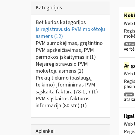
Kategorijos
Kok
Bet kurios kategorijos
Web t
Įsiregistravusio PVM mokėtoju
Regis
asmens
(12)
mokėt
PVM sumokėjimas, grąžintino
fr0457
vertė
PVM apskaičiavimas, PVM
permokos įskaitymas ir
(1)
Neįsiregistravusio PVM
Ar
ga
mokėtoju asmens
(1)
Web t
Prekių tiekimo (paslaugų
Regis
teikimo) įforminimas PVM
pasin
sąskaita faktūra (78-1, 7
(1)
pvm
PVM sąskaitos faktūros
atska
informacija (80 str.)
(1)
ilga
Web t
Aplankai
Regis