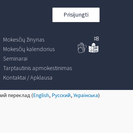
Prisijungti
Mokesčių žinynas
Mokesčių kalendorius
Seminarai
Tarptautinis apmokestinimas
Kontaktai / Apklausa
ний переклад (
English
,
Русский
,
Українська
)