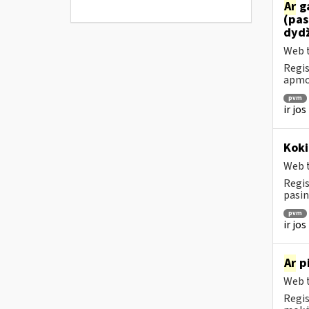
Ar
ga
(pas
dydž
Web t
Regis
apmok
pvm
ir jo
Koki
Web t
Regis
pasin
pvm
ir jo
Ar
pi
Web t
Regis