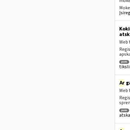
mokėt
Mokes
Įsire
Koki
atsk
Web t
Regis
apska
pvm
tiksl
Ar
ga
Web t
Regis
spren
pvm
atska