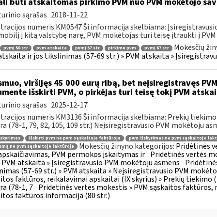
li būti atskaitomas pirkimo PVM nuo PVM mokėtojo sa
urinio sąrašas
2018-11-22
tracijos numeris KM0547 Ši informacija skelbiama: Įsiregistravu
obilį į kitą valstybę narę, PVM mokėtojas turi teisę įtraukti į PVM a
Mokesčių žin
pvmį 58 str
pvm atskaita
pvmį 57 str
pirkimo pvm
pvmį 67 str
tskaita ir jos tikslinimas (57-69 str.) » PVM atskaita » Įsiregist
muo, viršijęs 45 000 eurų ribą, bet neįsiregistravęs PVM
mente išskirti PVM, o pirkėjas turi teisę tokį PVM atskai
urinio sąrašas
2025-12-17
tracijos numeris KM3136 Ši informacija skelbiama: Prekių tiekim
ra (78-1, 79, 82, 105, 109 str.) Neįsiregistravusio PVM mokėtoju as
šskyrimas
išskirti pvm ne pvm sąskaitoje faktūroje
pvm išskyrimas ne pvm sąskaitoje fakt
Mokesčių žinyno kategorijos:
Pridėtinės 
mą ne pvm sąskaitoje faktūroje
pskaičiavimas, PVM permokos įskaitymas ir
Pridėtinės vertės mo
 » PVM atskaita » Įsiregistravusio PVM mokėtoju asmens
Pridėtinė
inimas (57-69 str.) » PVM atskaita » Neįsiregistravusio PVM mokėt
itos faktūros, reikalavimai apskaitai (IX skyrius) » Prekių tiekim
ra (78-1, 7
Pridėtinės vertės mokestis » PVM sąskaitos faktūros, r
itos faktūros informacija (80 str.)