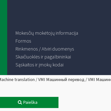
Mokesčių mokėtojų informacija
Formos
Rinkmenos / Atviri duomenys
Skaičiuoklės ir pagalbininkai
Sąskaitos ir įmokų kodai
Machine translation / VMI Машинный перевод / VMI Машин
Paieška