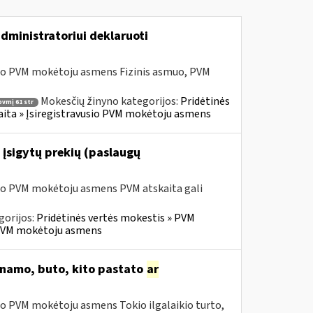
dministratoriui deklaruoti
sio PVM mokėtoju asmens Fizinis asmuo, PVM
Mokesčių žinyno kategorijos:
Pridėtinės
pvmį 61 str
skaita » Įsiregistravusio PVM mokėtoju asmens
 įsigytų prekių (paslaugų
sio PVM mokėtoju asmens PVM atskaita gali
gorijos:
Pridėtinės vertės mokestis » PVM
io PVM mokėtoju asmens
o namo, buto, kito pastato
ar
io PVM mokėtoju asmens Tokio ilgalaikio turto,