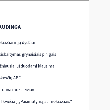
AUDINGA
kesčiai ir jų dydžiai
siskaitymas grynaisiais pinigais
žniausiai užduodami klausimai
kesčių ABC
ktorina moksleiviams
I kviečia į „Pasimatymą su mokesčiais“