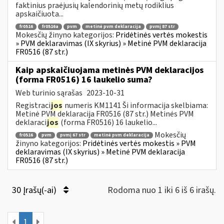
faktinius praėjusių kalendorinių metų rodiklius
apskaičiuota...
fr0516
fr0516a
pvm
metinė pvm deklaracija
pvmį 87 str
Mokesčių žinyno kategorijos:
Pridėtinės vertės mokestis
» PVM deklaravimas (IX skyrius) » Metinė PVM deklaracija
FR0516 (87 str.)
Kaip apskaičiuojama metinės PVM deklaracijos
(forma FR0516) 16 laukelio suma?
Web turinio sąrašas
2023-10-31
Registraci
jos
numeris KM1141 Ši informacija skelbiama:
Metinė PVM deklaracija FR0516 (87 str.) Metinės PVM
deklaraci
jos
(forma FR0516) 16 laukelio...
Mokesčių
fr0516
pvm
pvmį 67 str
metinė pvm deklaracija
žinyno kategorijos:
Pridėtinės vertės mokestis » PVM
deklaravimas (IX skyrius) » Metinė PVM deklaracija
FR0516 (87 str.)
30 Įrašų(-ai)
Rodoma nuo 1 iki 6 iš 6 irašų.
1