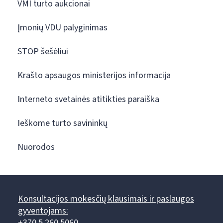
VMI turto aukcionai
Įmonių VDU palyginimas
STOP šešėliui
Krašto apsaugos ministerijos informacija
Interneto svetainės atitikties paraiška
Ieškome turto savininkų
Nuorodos
Konsultacijos mokesčių klausimais ir paslaugos
gyventojams:
+370 5 260 5060