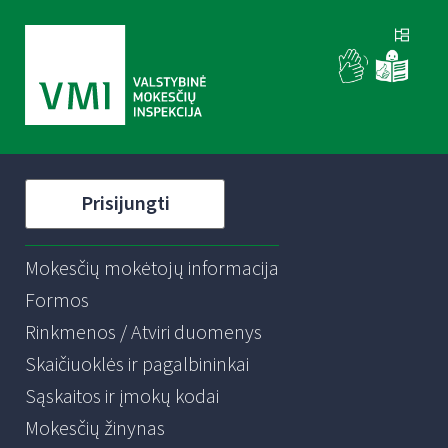
Prisijungti
Mokesčių mokėtojų informacija
Formos
Rinkmenos / Atviri duomenys
Skaičiuoklės ir pagalbininkai
Sąskaitos ir įmokų kodai
Mokesčių žinynas