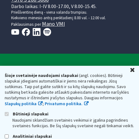
Darbo laikas: I-IV 8.00-17.00, V 8.00-15.45.
Prieššventinę dieną - viena valanda trumpiau.
Kiekvieno mėnesio antrą penktadienį 8.00 val. - 12.00 val.
Mano VMI
Paklausimas per
Valstybinė mokesčių inspekcija prie Lietuvos
U
Respublikos finansų ministerijos
Šioje svetainėje naudojami slapukai
(angl. cookies). Būtinieji
slapukai įdiegiami automatiškai ir jiems nėra reikalingas Jūsų
Biudžetinė įstaiga. Juridinio asmens kodas — 188659752,
sutikimas. Taip pat galite sutikti ir su kitų slapukų naudojimu. Savo
adresas: Vasario 16-osios g. 14, 01107 Vilnius, Lietuva, el.paštas:
sutikimą bet kada galėsite atšaukti pakeisdami interneto naršyklės
vmi@vmi.lt
, E. pristatymo dėžutės adresas 188659752
nustatymus ir ištrindami įrašytus slapukus. Daugiau informacijos
Duomenys apie Valstybinę mokesčių inspekciją prie Lietuvos
Slapukų politika
;
Privatumo politika.
Respublikos finansų ministerijos kaupiami ir saugomi Juridinių
asmenų registre
Būtinieji slapukai
Naudojami sklandžiam svetainės veikimui ir įgalina pagrindines
svetainės funkcijas. Be šių slapukų svetainė negali tinkamai veikti.
Analitiniai slapukai