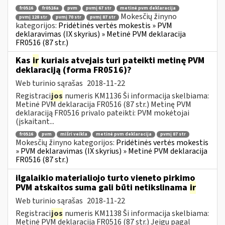
fr0516
fr0516a
pvm
pvmį 67 str
metinė pvm deklaracija
Mokesčių žinyno
pvmį 128 str
pvmį 70 str
pvmį 87 str
kategorijos:
Pridėtinės vertės mokestis » PVM
deklaravimas (IX skyrius) » Metinė PVM deklaracija
FR0516 (87 str.)
Kas
ir
kuriais atvejais turi pateikti metinę PVM
deklaraciją (forma FR0516)?
Web turinio sąrašas
2018-11-22
Registraci
jos
numeris KM1136 Ši informacija skelbiama:
Metinė PVM deklaracija FR0516 (87 str.) Metinę PVM
deklaraciją FR0516 privalo pateikti: PVM mokėtojai
(įskaitant...
fr0516
pvm
mišri veikla
metinė pvm deklaracija
pvmį 87 str
Mokesčių žinyno kategorijos:
Pridėtinės vertės mokestis
» PVM deklaravimas (IX skyrius) » Metinė PVM deklaracija
FR0516 (87 str.)
ilgalaikio materialiojo turto vieneto pirkimo
PVM atskaitos suma gali būti netikslinama
ir
Web turinio sąrašas
2018-11-22
Registraci
jos
numeris KM1138 Ši informacija skelbiama:
Metinė PVM deklaracija FR0516 (87 str.) Jeigu pagal