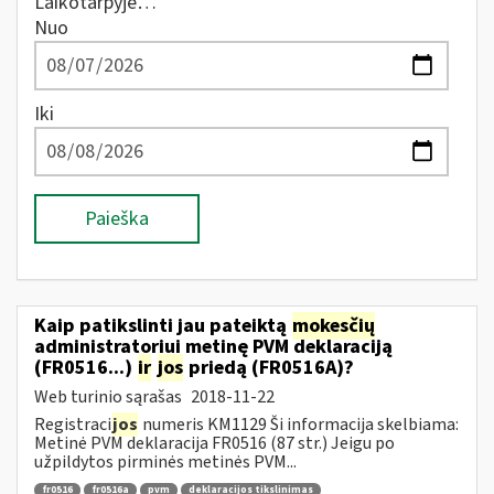
Laikotarpyje…
Nuo
Iki
Paieška
Kaip patikslinti jau pateiktą
mokesčių
administratoriui metinę PVM deklaraciją
(FR0516...)
ir
jos
priedą (FR0516A)?
Web turinio sąrašas
2018-11-22
Registraci
jos
numeris KM1129 Ši informacija skelbiama:
Metinė PVM deklaracija FR0516 (87 str.) Jeigu po
užpildytos pirminės metinės PVM...
fr0516
fr0516a
pvm
deklaracijos tikslinimas