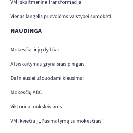
VMI skaitmeninė transformacija
Vienas langelis prievolėms valstybei sumokėti
NAUDINGA
Mokesčiai ir jų dydžiai
Atsiskaitymas grynaisiais pinigais
Dažniausiai užduodami klausimai
Mokesčių ABC
Viktorina moksleiviams
VMI kviečia į „Pasimatymą su mokesčiais“