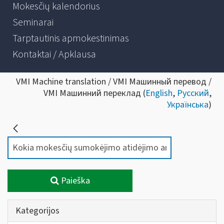
Mokesčių kalendorius
Seminarai
Tarptautinis apmokestinimas
Kontaktai / Apklausa
VMI Machine translation / VMI Машинный перевод /
VMI Машинний переклад (
English
,
Русский
,
Українська
)
Paieška
Kategorijos