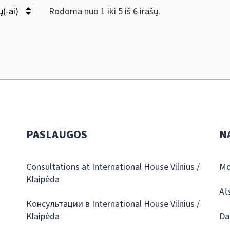
ų(-ai)
Rodoma nuo 1 iki 5 iš 6 irašų.
PASLAUGOS
N
Consultations at International House Vilnius /
Mo
Klaipėda
At
Консультации в International House Vilnius /
Klaipėda
Da