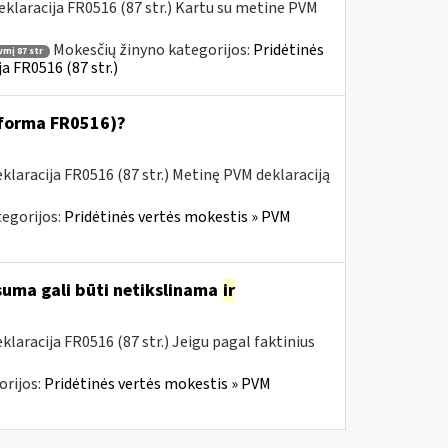
klaracija FR0516 (87 str.) Kartu su metine PVM
Mokesčių žinyno kategorijos:
Pridėtinės
vmį 87 str
a FR0516 (87 str.)
 (forma FR0516)?
laracija FR0516 (87 str.) Metinę PVM deklaraciją
egorijos:
Pridėtinės vertės mokestis » PVM
 suma gali būti netikslinama
ir
aracija FR0516 (87 str.) Jeigu pagal faktinius
orijos:
Pridėtinės vertės mokestis » PVM