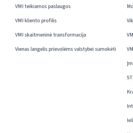
VMI teikiamos paslaugos
Mo
VMI kliento profilis
Vi
VMI skaitmeninė transformacija
VM
Vienas langelis prievolėms valstybei sumokėti
VM
Įm
ST
Kr
In
Ie