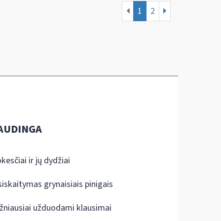
1
2
AUDINGA
kesčiai ir jų dydžiai
siskaitymas grynaisiais pinigais
žniausiai užduodami klausimai