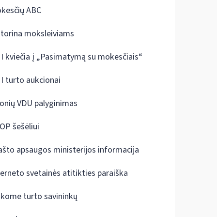
kesčių ABC
ktorina moksleiviams
I kviečia į „Pasimatymą su mokesčiais“
I turto aukcionai
onių VDU palyginimas
OP šešėliui
ašto apsaugos ministerijos informacija
terneto svetainės atitikties paraiška
škome turto savininkų