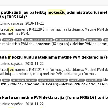
 patikslinti jau pateiktą
mokesčių
administratoriui meti
dą (FR0516A)?
urinio sąrašas
2018-11-22
traci
jos
numeris KM1129 Ši informacija skelbiama: Metinė PVM dekl
nės metinės PVM...
fr0516a
pvm
deklaracijos tikslinimas
metinė pvm deklaracija
pvmį 128 str
pvm
s mokestis » PVM deklaravimas (IX skyrius) » Metinė PVM deklaracij
kada
ir
kokiu būdu pateikiama metinė PVM deklaracija 
urinio sąrašas
2018-11-22
traci
jos
numeris KM1121 Ši informacija skelbiama: Metinė PVM dek
aitinių kalendorinių metų metinė PVM deklaracija (forma...
Mo
pvm
pateikimo terminas
metinė pvm deklaracija
pvmį 87 str.
pvmį 128 str
tis » PVM deklaravimas (IX skyrius) » Metinė PVM deklaracija FR051
 kartu su metine PVM deklaracija (forma FR0516) turi 
urinio sąrašas
2018-11-22