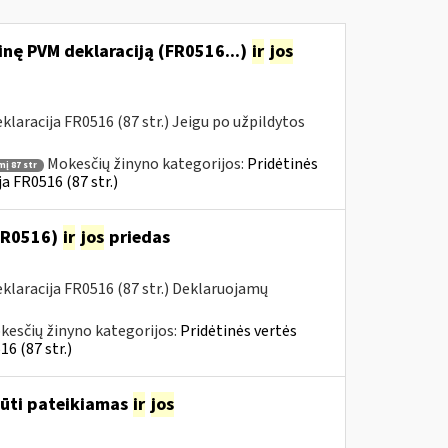
nę PVM deklaraciją (FR0516...)
ir
jos
aracija FR0516 (87 str.) Jeigu po užpildytos
Mokesčių žinyno kategorijos:
Pridėtinės
į 87 str
a FR0516 (87 str.)
(FR0516)
ir
jos
priedas
laracija FR0516 (87 str.) Deklaruojamų
kesčių žinyno kategorijos:
Pridėtinės vertės
6 (87 str.)
būti pateikiamas
ir
jos