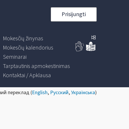
Prisijungti
Mokesčių žinynas
Mokesčių kalendorius
Seminarai
Tarptautinis apmokestinimas
Kontaktai / Apklausa
ний переклад (
English
,
Русский
,
Українська
)