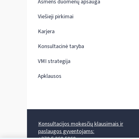
Asmens duomenų apsauga
Viešieji pirkimai
Karjera
Konsultacinė taryba
VMI strategija
Apklausos
Konsultacijos mokesčių klausimais ir
paslaugos gyventojams:
+370 5 260 5060