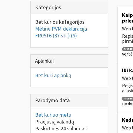
Kategorijos
Kaip
prie
Bet kurios kategorijos
Metinė PVM deklaracija
Web t
FR0516 (87 str.)
(6)
Regis
pirmi
fr0516
vertė
Aplankai
Iki 
Bet kurį aplanką
Web t
Regis
atask
fr0516
Parodymo data
mokes
Bet kuriuo metu
Kada
Praėjusią valandą
Web t
Paskutines 24 valandas