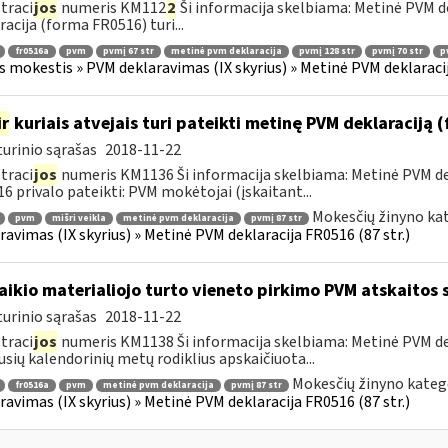
traci
jos
numeris KM112
2
Ši informacija skelbiama: Metinė PVM de
racija (forma FR0516) turi...
fr0516a
pvm
pvmį 67 str
metinė pvm deklaracija
pvmį 128 str
pvmį 70 str
p
s mokestis » PVM deklaravimas (IX skyrius) » Metinė PVM deklaracij
ir
kuriais atvejais turi pateikti metinę PVM deklaraciją
urinio sąrašas
2018-11-22
traci
jos
numeris KM1136 Ši informacija skelbiama: Metinė PVM dek
6 privalo pateikti: PVM mokėtojai (įskaitant...
Mokesčių žinyno kat
pvm
mišri veikla
metinė pvm deklaracija
pvmį 87 str
ravimas (IX skyrius) » Metinė PVM deklaracija FR0516 (87 str.)
laikio materialiojo turto vieneto pirkimo PVM atskaitos
urinio sąrašas
2018-11-22
traci
jos
numeris KM1138 Ši informacija skelbiama: Metinė PVM dekl
usių kalendorinių metų rodiklius apskaičiuota...
Mokesčių žinyno kateg
fr0516a
pvm
metinė pvm deklaracija
pvmį 87 str
ravimas (IX skyrius) » Metinė PVM deklaracija FR0516 (87 str.)