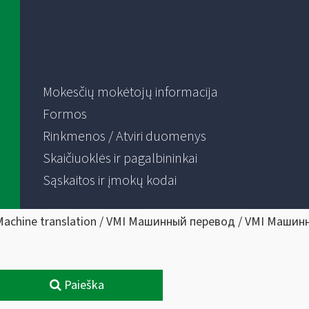
Mokesčių mokėtojų informacija
Formos
Rinkmenos / Atviri duomenys
Skaičiuoklės ir pagalbininkai
Sąskaitos ir įmokų kodai
Machine translation / VMI Машинный перевод / VMI Машин
Paieška