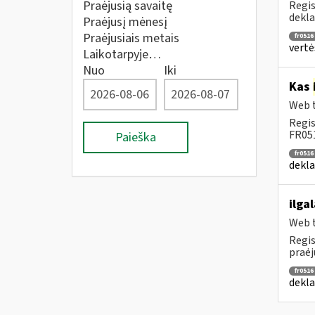
Praėjusią savaitę
Regis
dekla
Praėjusį mėnesį
Praėjusiais metais
fr0516
vertė
Laikotarpyje…
Nuo
Iki
Kas
Web t
Regis
FR051
Paieška
fr0516
dekla
ilga
Web t
Regis
praėj
fr0516
dekla