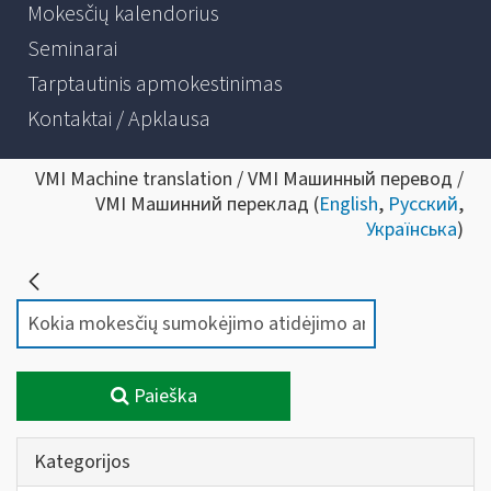
Mokesčių kalendorius
Seminarai
Tarptautinis apmokestinimas
Kontaktai / Apklausa
VMI Machine translation / VMI Машинный перевод /
VMI Машинний переклад (
English
,
Русский
,
Українська
)
Paieška
Kategorijos