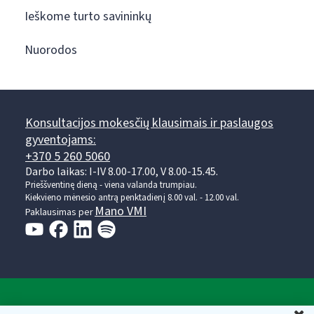
Ieškome turto savininkų
Nuorodos
Konsultacijos mokesčių klausimais ir paslaugos
gyventojams:
+370 5 260 5060
Darbo laikas: I-IV 8.00-17.00, V 8.00-15.45.
Prieššventinę dieną - viena valanda trumpiau.
Kiekvieno mėnesio antrą penktadienį 8.00 val. - 12.00 val.
Mano VMI
Paklausimas per
Valstybinė mokesčių inspekcija prie Lietuvos
U