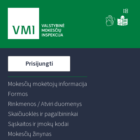
Prisijungti
Mokesčių mokėtojų informacija
Formos
Rinkmenos / Atviri duomenys
Skaičiuoklės ir pagalbininkai
Sąskaitos ir įmokų kodai
Mokesčių žinynas