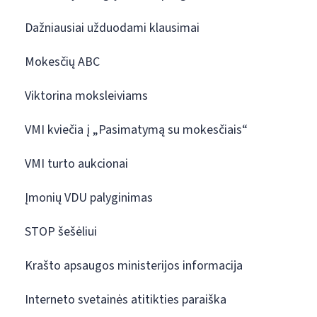
Dažniausiai užduodami klausimai
Mokesčių ABC
Viktorina moksleiviams
VMI kviečia į „Pasimatymą su mokesčiais“
VMI turto aukcionai
Įmonių VDU palyginimas
STOP šešėliui
Krašto apsaugos ministerijos informacija
Interneto svetainės atitikties paraiška