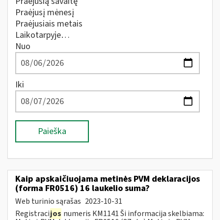
Praėjusią savaitę
Praėjusį mėnesį
Praėjusiais metais
Laikotarpyje…
Nuo
Iki
Paieška
Kaip apskaičiuojama metinės PVM deklaracijos
(forma FR0516) 16 laukelio suma?
Web turinio sąrašas
2023-10-31
Registraci
jos
numeris KM1141 Ši informacija skelbiama: