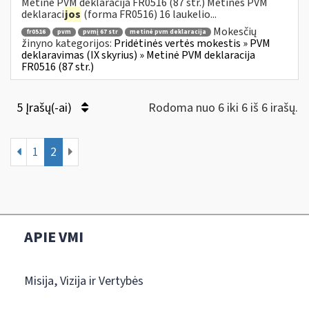
Metinė PVM deklaracija FR0516 (87 str.) Metinės PVM
deklaraci
jos
(forma FR0516) 16 laukelio...
Mokesčių
fr0516
pvm
pvmį 67 str
metinė pvm deklaracija
žinyno kategorijos:
Pridėtinės vertės mokestis » PVM
deklaravimas (IX skyrius) » Metinė PVM deklaracija
FR0516 (87 str.)
5 Įrašų(-ai)
Rodoma nuo 6 iki 6 iš 6 irašų.
1
2
APIE VMI
Misija, Vizija ir Vertybės