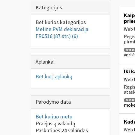
Kategorijos
Kaip
prie
Bet kurios kategorijos
Metinė PVM deklaracija
Web t
FR0516 (87 str.)
(6)
Regis
pirmi
fr0516
vertė
Aplankai
Iki 
Bet kurį aplanką
Web t
Regis
atask
fr0516
Parodymo data
mokes
Bet kuriuo metu
Kada
Praėjusią valandą
Web t
Paskutines 24 valandas