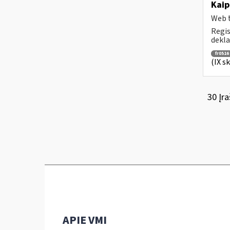
Kaip
Web t
Regis
dekla
fr0516
(IX s
30 Įra
APIE VMI