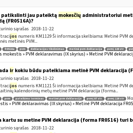
 patikslinti jau pateiktą
mokesčių
administratoriui meti
dą (FR0516A)?
urinio sąrašas
2018-11-22
traci
jos
numeris KM1129 Ši informacija skelbiama: Metinė PVM dekl
nės metinės PVM...
fr0516a
pvm
deklaracijos tikslinimas
metinė pvm deklaracija
pvmį 128 str
pvm
s mokestis » PVM deklaravimas (IX skyrius) » Metinė PVM deklaracij
kada
ir
kokiu būdu pateikiama metinė PVM deklaracija 
urinio sąrašas
2018-11-22
traci
jos
numeris KM1121 Ši informacija skelbiama: Metinė PVM dek
aitinių kalendorinių metų metinė PVM deklaracija (forma...
Mo
pvm
pateikimo terminas
metinė pvm deklaracija
pvmį 87 str.
pvmį 128 str
tis » PVM deklaravimas (IX skyrius) » Metinė PVM deklaracija FR051
 kartu su metine PVM deklaracija (forma FR0516) turi 
urinio sąrašas
2018-11-22