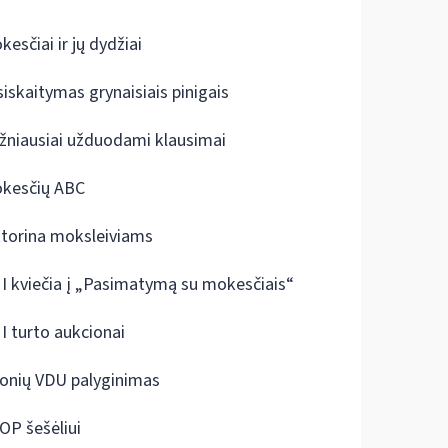
kesčiai ir jų dydžiai
siskaitymas grynaisiais pinigais
žniausiai užduodami klausimai
kesčių ABC
ktorina moksleiviams
I kviečia į „Pasimatymą su mokesčiais“
I turto aukcionai
onių VDU palyginimas
OP šešėliui