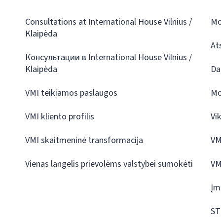
Consultations at International House Vilnius /
Mo
Klaipėda
At
Консультации в International House Vilnius /
Klaipėda
Da
VMI teikiamos paslaugos
Mo
VMI kliento profilis
Vi
VMI skaitmeninė transformacija
VM
Vienas langelis prievolėms valstybei sumokėti
VM
Įm
ST