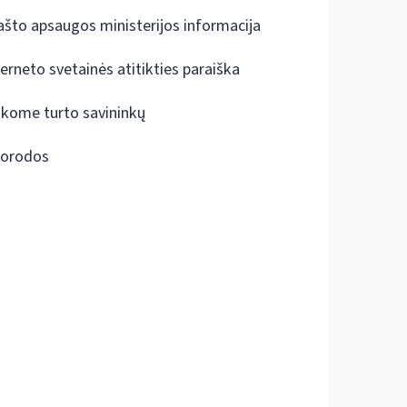
ašto apsaugos ministerijos informacija
terneto svetainės atitikties paraiška
škome turto savininkų
orodos