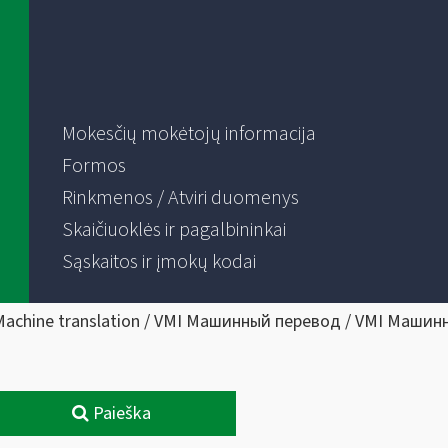
Mokesčių mokėtojų informacija
Formos
Rinkmenos / Atviri duomenys
Skaičiuoklės ir pagalbininkai
Sąskaitos ir įmokų kodai
Machine translation / VMI Машинный перевод / VMI Машин
Paieška