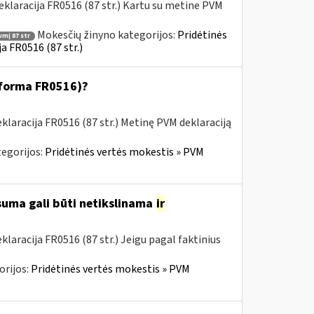
klaracija FR0516 (87 str.) Kartu su metine PVM
Mokesčių žinyno kategorijos:
Pridėtinės
vmį 87 str
a FR0516 (87 str.)
 (forma FR0516)?
laracija FR0516 (87 str.) Metinę PVM deklaraciją
egorijos:
Pridėtinės vertės mokestis » PVM
 suma gali būti netikslinama
ir
aracija FR0516 (87 str.) Jeigu pagal faktinius
orijos:
Pridėtinės vertės mokestis » PVM