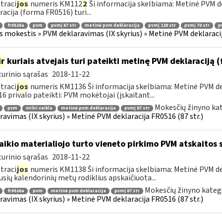
traci
jos
numeris KM112
2
Ši informacija skelbiama: Metinė PVM de
racija (forma FR0516) turi...
fr0516a
pvm
pvmį 67 str
metinė pvm deklaracija
pvmį 128 str
pvmį 70 str
p
s mokestis » PVM deklaravimas (IX skyrius) » Metinė PVM deklaracij
ir
kuriais atvejais turi pateikti metinę PVM deklaraciją
urinio sąrašas
2018-11-22
traci
jos
numeris KM1136 Ši informacija skelbiama: Metinė PVM dek
6 privalo pateikti: PVM mokėtojai (įskaitant...
Mokesčių žinyno kat
pvm
mišri veikla
metinė pvm deklaracija
pvmį 87 str
ravimas (IX skyrius) » Metinė PVM deklaracija FR0516 (87 str.)
laikio materialiojo turto vieneto pirkimo PVM atskaitos
urinio sąrašas
2018-11-22
traci
jos
numeris KM1138 Ši informacija skelbiama: Metinė PVM dekl
usių kalendorinių metų rodiklius apskaičiuota...
Mokesčių žinyno kateg
fr0516a
pvm
metinė pvm deklaracija
pvmį 87 str
ravimas (IX skyrius) » Metinė PVM deklaracija FR0516 (87 str.)