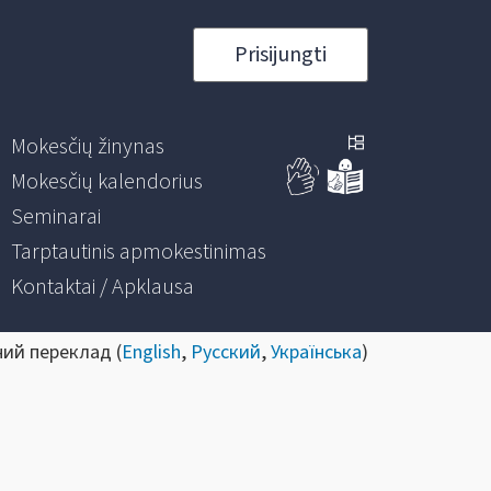
Prisijungti
Mokesčių žinynas
Mokesčių kalendorius
Seminarai
Tarptautinis apmokestinimas
Kontaktai / Apklausa
ний переклад (
English
,
Русский
,
Українська
)