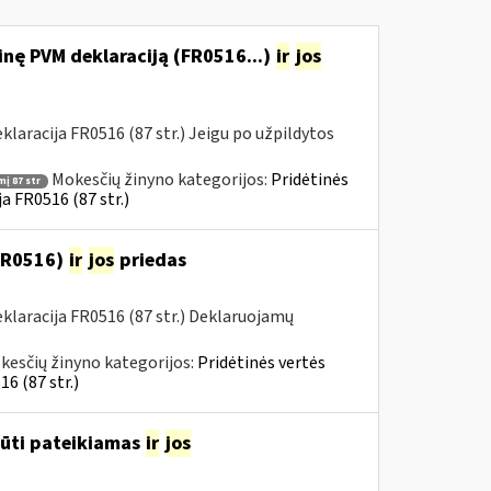
nę PVM deklaraciją (FR0516...)
ir
jos
aracija FR0516 (87 str.) Jeigu po užpildytos
Mokesčių žinyno kategorijos:
Pridėtinės
į 87 str
a FR0516 (87 str.)
(FR0516)
ir
jos
priedas
laracija FR0516 (87 str.) Deklaruojamų
kesčių žinyno kategorijos:
Pridėtinės vertės
6 (87 str.)
būti pateikiamas
ir
jos