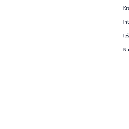
Kr
In
Ie
Nu