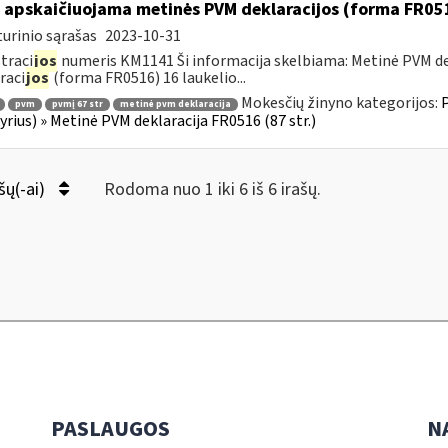
 apskaičiuojama metinės PVM deklaracijos (forma FR051
urinio sąrašas
2023-10-31
traci
jos
numeris KM1141 Ši informacija skelbiama: Metinė PVM dek
raci
jos
(forma FR0516) 16 laukelio...
Mokesčių žinyno kategorijos:
P
pvm
pvmį 67 str
metinė pvm deklaracija
kyrius) » Metinė PVM deklaracija FR0516 (87 str.)
šų(-ai)
Rodoma nuo 1 iki 6 iš 6 irašų.
PASLAUGOS
N