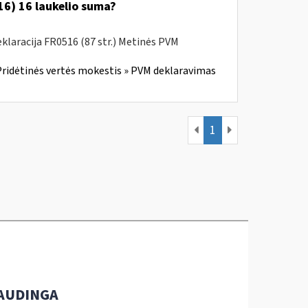
6) 16 laukelio suma?
laracija FR0516 (87 str.) Metinės PVM
ridėtinės vertės mokestis » PVM deklaravimas
1
AUDINGA