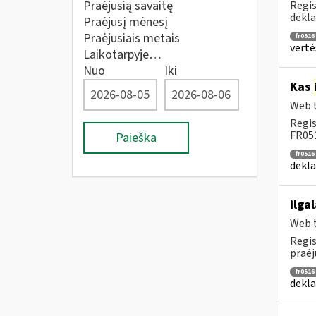
Praėjusią savaitę
Regis
dekla
Praėjusį mėnesį
Praėjusiais metais
fr0516
vertė
Laikotarpyje…
Nuo
Iki
Kas
Web t
Regis
FR051
Paieška
fr0516
dekla
ilga
Web t
Regis
praėj
fr0516
dekla