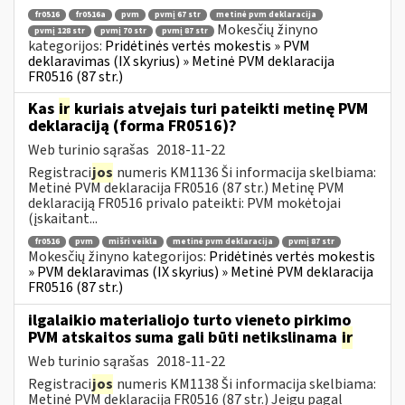
fr0516
fr0516a
pvm
pvmį 67 str
metinė pvm deklaracija
Mokesčių žinyno
pvmį 128 str
pvmį 70 str
pvmį 87 str
kategorijos:
Pridėtinės vertės mokestis » PVM
deklaravimas (IX skyrius) » Metinė PVM deklaracija
FR0516 (87 str.)
Kas
ir
kuriais atvejais turi pateikti metinę PVM
deklaraciją (forma FR0516)?
Web turinio sąrašas
2018-11-22
Registraci
jos
numeris KM1136 Ši informacija skelbiama:
Metinė PVM deklaracija FR0516 (87 str.) Metinę PVM
deklaraciją FR0516 privalo pateikti: PVM mokėtojai
(įskaitant...
fr0516
pvm
mišri veikla
metinė pvm deklaracija
pvmį 87 str
Mokesčių žinyno kategorijos:
Pridėtinės vertės mokestis
» PVM deklaravimas (IX skyrius) » Metinė PVM deklaracija
FR0516 (87 str.)
ilgalaikio materialiojo turto vieneto pirkimo
PVM atskaitos suma gali būti netikslinama
ir
Web turinio sąrašas
2018-11-22
Registraci
jos
numeris KM1138 Ši informacija skelbiama:
Metinė PVM deklaracija FR0516 (87 str.) Jeigu pagal