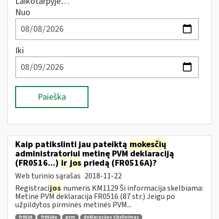
Laikotarpyje…
Nuo
Iki
Paieška
Kaip patikslinti jau pateiktą
mokesčių
administratoriui metinę PVM deklaraciją
(FR0516...)
ir
jos
priedą (FR0516A)?
Web turinio sąrašas
2018-11-22
Registraci
jos
numeris KM1129 Ši informacija skelbiama:
Metinė PVM deklaracija FR0516 (87 str.) Jeigu po
užpildytos pirminės metinės PVM...
fr0516
fr0516a
pvm
deklaracijos tikslinimas