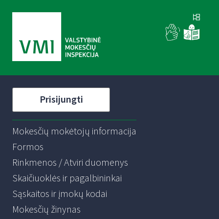
Prisijungti
Mokesčių mokėtojų informacija
Formos
Rinkmenos / Atviri duomenys
Skaičiuoklės ir pagalbininkai
Sąskaitos ir įmokų kodai
Mokesčių žinynas