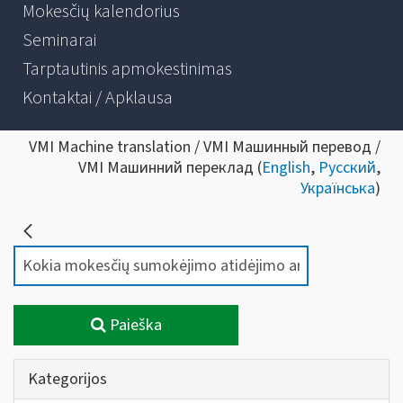
Mokesčių kalendorius
Seminarai
Tarptautinis apmokestinimas
Kontaktai / Apklausa
VMI Machine translation / VMI Машинный перевод /
VMI Машинний переклад (
English
,
Русский
,
Українська
)
Paieška
Kategorijos