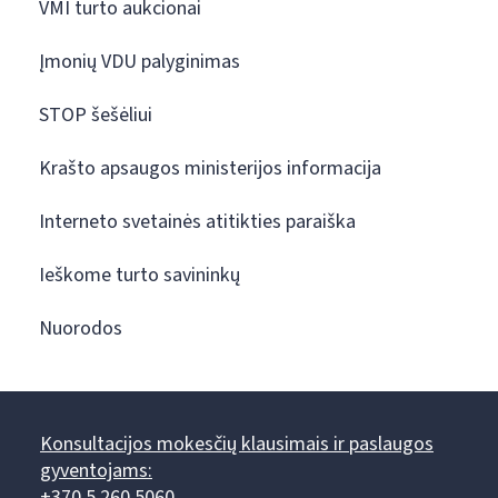
VMI turto aukcionai
Įmonių VDU palyginimas
STOP šešėliui
Krašto apsaugos ministerijos informacija
Interneto svetainės atitikties paraiška
Ieškome turto savininkų
Nuorodos
Konsultacijos mokesčių klausimais ir paslaugos
gyventojams:
+370 5 260 5060