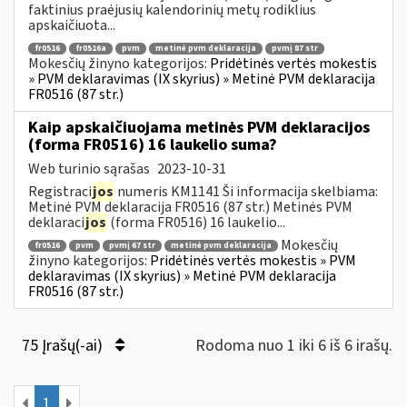
faktinius praėjusių kalendorinių metų rodiklius
apskaičiuota...
fr0516
fr0516a
pvm
metinė pvm deklaracija
pvmį 87 str
Mokesčių žinyno kategorijos:
Pridėtinės vertės mokestis
» PVM deklaravimas (IX skyrius) » Metinė PVM deklaracija
FR0516 (87 str.)
Kaip apskaičiuojama metinės PVM deklaracijos
(forma FR0516) 16 laukelio suma?
Web turinio sąrašas
2023-10-31
Registraci
jos
numeris KM1141 Ši informacija skelbiama:
Metinė PVM deklaracija FR0516 (87 str.) Metinės PVM
deklaraci
jos
(forma FR0516) 16 laukelio...
Mokesčių
fr0516
pvm
pvmį 67 str
metinė pvm deklaracija
žinyno kategorijos:
Pridėtinės vertės mokestis » PVM
deklaravimas (IX skyrius) » Metinė PVM deklaracija
FR0516 (87 str.)
75 Įrašų(-ai)
Rodoma nuo 1 iki 6 iš 6 irašų.
1