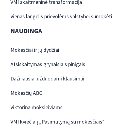
VMI skaitmeninė transformacija
Vienas langelis prievolėms valstybei sumokėti
NAUDINGA
Mokesčiai ir jų dydžiai
Atsiskaitymas grynaisiais pinigais
Dažniausiai užduodami klausimai
Mokesčių ABC
Viktorina moksleiviams
VMI kviečia į „Pasimatymą su mokesčiais“