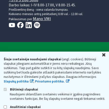
Darbo laikas: I-IV 8.00-17.00, V 8.00-15.45.
Prieššventinę dieną - viena valanda trumpiau.
Kiekvieno mėnesio antrą penktadienį 8.00 val. - 12.00 val.
Mano VMI
Paklausimas per
Valstybinė mokesčių inspekcija prie Lietuvos
U
Respublikos finansų ministerijos
Šioje svetainėje naudojami slapukai
(angl. cookies). Būtinieji
slapukai įdiegiami automatiškai ir jiems nėra reikalingas Jūsų
Biudžetinė įstaiga. Juridinio asmens kodas — 188659752,
sutikimas. Taip pat galite sutikti ir su kitų slapukų naudojimu. Savo
adresas: Vasario 16-osios g. 14, 01107 Vilnius, Lietuva, el.paštas:
sutikimą bet kada galėsite atšaukti pakeisdami interneto naršyklės
vmi@vmi.lt
, E. pristatymo dėžutės adresas 188659752
nustatymus ir ištrindami įrašytus slapukus. Daugiau informacijos
Duomenys apie Valstybinę mokesčių inspekciją prie Lietuvos
Slapukų politika
;
Privatumo politika.
Respublikos finansų ministerijos kaupiami ir saugomi Juridinių
asmenų registre
Būtinieji slapukai
Naudojami sklandžiam svetainės veikimui ir įgalina pagrindines
svetainės funkcijas. Be šių slapukų svetainė negali tinkamai veikti.
Analitiniai slapukai