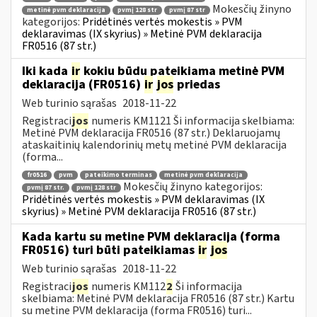
Mokesčių žinyno
metinė pvm deklaracija
pvmį 128 str
pvmį 87 str
kategorijos:
Pridėtinės vertės mokestis » PVM
deklaravimas (IX skyrius) » Metinė PVM deklaracija
FR0516 (87 str.)
Iki kada
ir
kokiu būdu pateikiama metinė PVM
deklaracija (FR0516)
ir
jos
priedas
Web turinio sąrašas
2018-11-22
Registraci
jos
numeris KM1121 Ši informacija skelbiama:
Metinė PVM deklaracija FR0516 (87 str.) Deklaruojamų
ataskaitinių kalendorinių metų metinė PVM deklaracija
(forma...
fr0516
pvm
pateikimo terminas
metinė pvm deklaracija
Mokesčių žinyno kategorijos:
pvmį 87 str.
pvmį 128 str
Pridėtinės vertės mokestis » PVM deklaravimas (IX
skyrius) » Metinė PVM deklaracija FR0516 (87 str.)
Kada kartu su metine PVM deklaracija (forma
FR0516) turi būti pateikiamas
ir
jos
Web turinio sąrašas
2018-11-22
Registraci
jos
numeris KM112
2
Ši informacija
skelbiama: Metinė PVM deklaracija FR0516 (87 str.) Kartu
su metine PVM deklaracija (forma FR0516) turi...