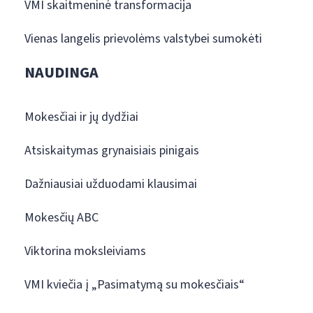
VMI skaitmeninė transformacija
Vienas langelis prievolėms valstybei sumokėti
NAUDINGA
Mokesčiai ir jų dydžiai
Atsiskaitymas grynaisiais pinigais
Dažniausiai užduodami klausimai
Mokesčių ABC
Viktorina moksleiviams
VMI kviečia į „Pasimatymą su mokesčiais“