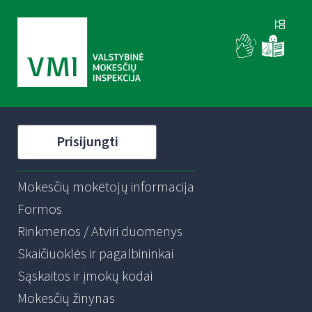
Prisijungti
Mokesčių mokėtojų informacija
Formos
Rinkmenos / Atviri duomenys
Skaičiuoklės ir pagalbininkai
Sąskaitos ir įmokų kodai
Mokesčių žinynas