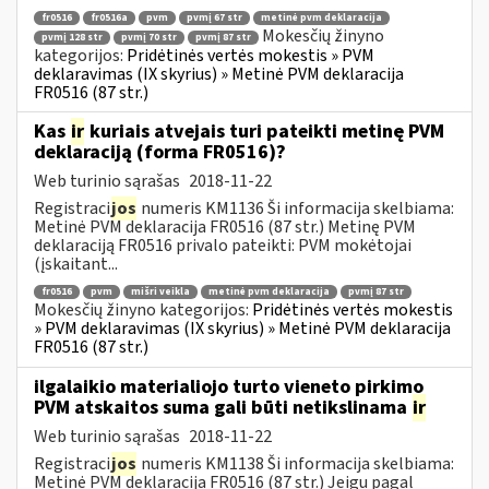
fr0516
fr0516a
pvm
pvmį 67 str
metinė pvm deklaracija
Mokesčių žinyno
pvmį 128 str
pvmį 70 str
pvmį 87 str
kategorijos:
Pridėtinės vertės mokestis » PVM
deklaravimas (IX skyrius) » Metinė PVM deklaracija
FR0516 (87 str.)
Kas
ir
kuriais atvejais turi pateikti metinę PVM
deklaraciją (forma FR0516)?
Web turinio sąrašas
2018-11-22
Registraci
jos
numeris KM1136 Ši informacija skelbiama:
Metinė PVM deklaracija FR0516 (87 str.) Metinę PVM
deklaraciją FR0516 privalo pateikti: PVM mokėtojai
(įskaitant...
fr0516
pvm
mišri veikla
metinė pvm deklaracija
pvmį 87 str
Mokesčių žinyno kategorijos:
Pridėtinės vertės mokestis
» PVM deklaravimas (IX skyrius) » Metinė PVM deklaracija
FR0516 (87 str.)
ilgalaikio materialiojo turto vieneto pirkimo
PVM atskaitos suma gali būti netikslinama
ir
Web turinio sąrašas
2018-11-22
Registraci
jos
numeris KM1138 Ši informacija skelbiama:
Metinė PVM deklaracija FR0516 (87 str.) Jeigu pagal