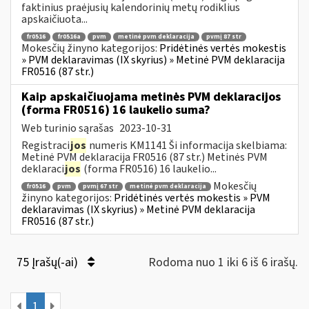
faktinius praėjusių kalendorinių metų rodiklius
apskaičiuota...
fr0516
fr0516a
pvm
metinė pvm deklaracija
pvmį 87 str
Mokesčių žinyno kategorijos:
Pridėtinės vertės mokestis
» PVM deklaravimas (IX skyrius) » Metinė PVM deklaracija
FR0516 (87 str.)
Kaip apskaičiuojama metinės PVM deklaracijos
(forma FR0516) 16 laukelio suma?
Web turinio sąrašas
2023-10-31
Registraci
jos
numeris KM1141 Ši informacija skelbiama:
Metinė PVM deklaracija FR0516 (87 str.) Metinės PVM
deklaraci
jos
(forma FR0516) 16 laukelio...
Mokesčių
fr0516
pvm
pvmį 67 str
metinė pvm deklaracija
žinyno kategorijos:
Pridėtinės vertės mokestis » PVM
deklaravimas (IX skyrius) » Metinė PVM deklaracija
FR0516 (87 str.)
75 Įrašų(-ai)
Rodoma nuo 1 iki 6 iš 6 irašų.
1