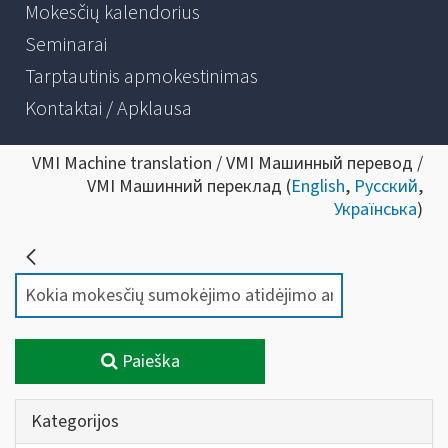
Mokesčių kalendorius
Seminarai
Tarptautinis apmokestinimas
Kontaktai / Apklausa
VMI Machine translation / VMI Машинный перевод /
VMI Машинний переклад (
English
,
Русский
,
Українська
)
Paieška
Kategorijos