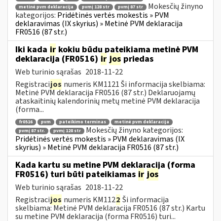
Mokesčių žinyno
metinė pvm deklaracija
pvmį 128 str
pvmį 87 str
kategorijos:
Pridėtinės vertės mokestis » PVM
deklaravimas (IX skyrius) » Metinė PVM deklaracija
FR0516 (87 str.)
Iki kada
ir
kokiu būdu pateikiama metinė PVM
deklaracija (FR0516)
ir
jos
priedas
Web turinio sąrašas
2018-11-22
Registraci
jos
numeris KM1121 Ši informacija skelbiama:
Metinė PVM deklaracija FR0516 (87 str.) Deklaruojamų
ataskaitinių kalendorinių metų metinė PVM deklaracija
(forma...
fr0516
pvm
pateikimo terminas
metinė pvm deklaracija
Mokesčių žinyno kategorijos:
pvmį 87 str.
pvmį 128 str
Pridėtinės vertės mokestis » PVM deklaravimas (IX
skyrius) » Metinė PVM deklaracija FR0516 (87 str.)
Kada kartu su metine PVM deklaracija (forma
FR0516) turi būti pateikiamas
ir
jos
Web turinio sąrašas
2018-11-22
Registraci
jos
numeris KM112
2
Ši informacija
skelbiama: Metinė PVM deklaracija FR0516 (87 str.) Kartu
su metine PVM deklaracija (forma FR0516) turi...