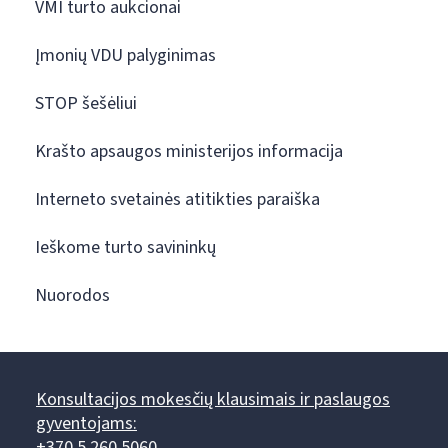
VMI turto aukcionai
Įmonių VDU palyginimas
STOP šešėliui
Krašto apsaugos ministerijos informacija
Interneto svetainės atitikties paraiška
Ieškome turto savininkų
Nuorodos
Konsultacijos mokesčių klausimais ir paslaugos
gyventojams:
+370 5 260 5060