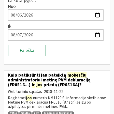
Laikotarpyje…
Nuo
Iki
Paieška
Kaip patikslinti jau pateiktą
mokesčių
administratoriui metinę PVM deklaraciją
(FR0516...)
ir
jos
priedą (FR0516A)?
Web turinio sąrašas
2018-11-22
Registraci
jos
numeris KM1129 Ši informacija skelbiama:
Metinė PVM deklaracija FR0516 (87 str.) Jeigu po
užpildytos pirminės metinės PVM...
fr0516
fr0516a
pvm
deklaracijos tikslinimas