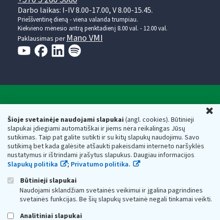
Darbo laikas: I-IV 8.00-17.00, V 8.00-15.45.
Prieššventinę dieną - viena valanda trumpiau.
Kiekvieno mėnesio antrą penktadienį 8.00 val. - 12.00 val.
Mano VMI
Paklausimas per
Valstybinė mokesčių inspekcija prie Lietuvos
U
Respublikos finansų ministerijos
Šioje svetainėje naudojami slapukai
(angl. cookies). Būtinieji
slapukai įdiegiami automatiškai ir jiems nėra reikalingas Jūsų
Biudžetinė įstaiga. Juridinio asmens kodas — 188659752,
sutikimas. Taip pat galite sutikti ir su kitų slapukų naudojimu. Savo
adresas: Vasario 16-osios g. 14, 01107 Vilnius, Lietuva, el.paštas:
sutikimą bet kada galėsite atšaukti pakeisdami interneto naršyklės
vmi@vmi.lt
, E. pristatymo dėžutės adresas 188659752
nustatymus ir ištrindami įrašytus slapukus. Daugiau informacijos
Duomenys apie Valstybinę mokesčių inspekciją prie Lietuvos
Slapukų politika
;
Privatumo politika.
Respublikos finansų ministerijos kaupiami ir saugomi Juridinių
asmenų registre
Būtinieji slapukai
Naudojami sklandžiam svetainės veikimui ir įgalina pagrindines
svetainės funkcijas. Be šių slapukų svetainė negali tinkamai veikti.
Analitiniai slapukai