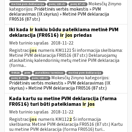
Mokesčių žinyno
metinė pvm deklaracija
pvmį 128 str
pvmį 87 str
kategorijos:
Pridėtinės vertės mokestis » PVM
deklaravimas (IX skyrius) » Metinė PVM deklaracija
FR0516 (87 str.)
Iki kada
ir
kokiu būdu pateikiama metinė PVM
deklaracija (FR0516)
ir
jos
priedas
Web turinio sąrašas
2018-11-22
Registraci
jos
numeris KM1121 Ši informacija skelbiama:
Metinė PVM deklaracija FR0516 (87 str.) Deklaruojamų
ataskaitinių kalendorinių metų metinė PVM deklaracija
(forma...
fr0516
pvm
pateikimo terminas
metinė pvm deklaracija
Mokesčių žinyno kategorijos:
pvmį 87 str.
pvmį 128 str
Pridėtinės vertės mokestis » PVM deklaravimas (IX
skyrius) » Metinė PVM deklaracija FR0516 (87 str.)
Kada kartu su metine PVM deklaracija (forma
FR0516) turi būti pateikiamas
ir
jos
Web turinio sąrašas
2018-11-22
Registraci
jos
numeris KM112
2
Ši informacija
skelbiama: Metinė PVM deklaracija FR0516 (87 str.) Kartu
su metine PVM deklaracija (forma FR0516) turi...