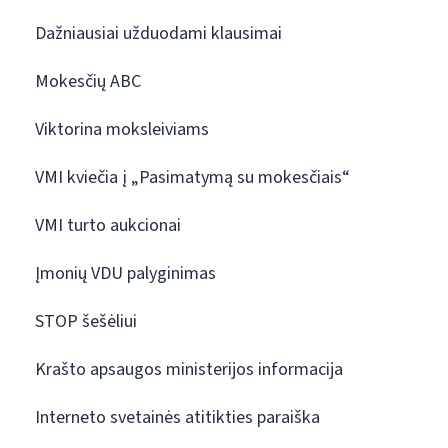
Dažniausiai užduodami klausimai
Mokesčių ABC
Viktorina moksleiviams
VMI kviečia į „Pasimatymą su mokesčiais“
VMI turto aukcionai
Įmonių VDU palyginimas
STOP šešėliui
Krašto apsaugos ministerijos informacija
Interneto svetainės atitikties paraiška