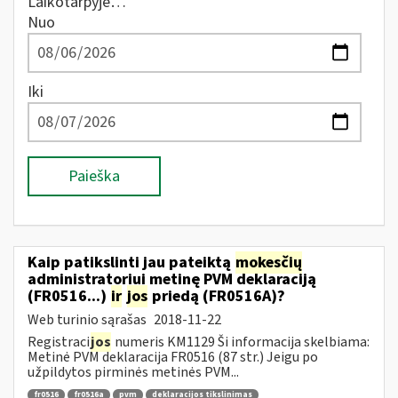
Laikotarpyje…
Nuo
Iki
Paieška
Kaip patikslinti jau pateiktą
mokesčių
administratoriui metinę PVM deklaraciją
(FR0516...)
ir
jos
priedą (FR0516A)?
Web turinio sąrašas
2018-11-22
Registraci
jos
numeris KM1129 Ši informacija skelbiama:
Metinė PVM deklaracija FR0516 (87 str.) Jeigu po
užpildytos pirminės metinės PVM...
fr0516
fr0516a
pvm
deklaracijos tikslinimas