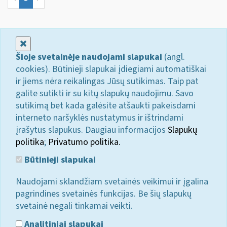
Uždaryti
Šioje svetainėje naudojami slapukai
(angl.
cookies). Būtinieji slapukai įdiegiami automatiškai
ir jiems nėra reikalingas Jūsų sutikimas. Taip pat
galite sutikti ir su kitų slapukų naudojimu. Savo
sutikimą bet kada galėsite atšaukti pakeisdami
interneto naršyklės nustatymus ir ištrindami
įrašytus slapukus. Daugiau informacijos
Slapukų
politika
;
Privatumo politika.
Būtinieji slapukai
Naudojami sklandžiam svetainės veikimui ir įgalina
pagrindines svetainės funkcijas. Be šių slapukų
svetainė negali tinkamai veikti.
Analitiniai slapukai