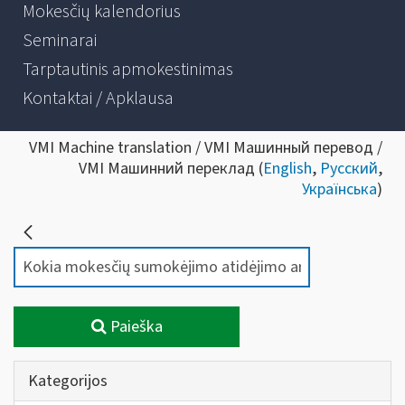
Mokesčių kalendorius
Seminarai
Tarptautinis apmokestinimas
Kontaktai / Apklausa
VMI Machine translation / VMI Машинный перевод /
VMI Машинний переклад (
English
,
Русский
,
Українська
)
Paieška
Kategorijos