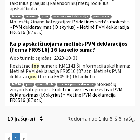
faktinius praėjusių kalendorinių metų rodiklius
apskaičiuota...
fr0516
fr0516a
pvm
metinė pvm deklaracija
pvmį 87 str
Mokesčių žinyno kategorijos:
Pridėtinės vertės mokestis
» PVM deklaravimas (IX skyrius) » Metinė PVM deklaracija
FR0516 (87 str.)
Kaip apskaičiuojama metinės PVM deklaracijos
(forma FR0516) 16 laukelio suma?
Web turinio sąrašas
2023-10-31
Registraci
jos
numeris KM1141 Ši informacija skelbiama:
Metinė PVM deklaracija FR0516 (87 str.) Metinės PVM
deklaraci
jos
(forma FR0516) 16 laukelio...
Mokesčių
fr0516
pvm
pvmį 67 str
metinė pvm deklaracija
žinyno kategorijos:
Pridėtinės vertės mokestis » PVM
deklaravimas (IX skyrius) » Metinė PVM deklaracija
FR0516 (87 str.)
10 Įrašų(-ai)
Rodoma nuo 1 iki 6 iš 6 irašų.
1