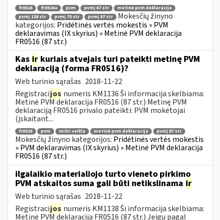
fr0516
fr0516a
pvm
pvmį 67 str
metinė pvm deklaracija
Mokesčių žinyno
pvmį 128 str
pvmį 70 str
pvmį 87 str
kategorijos:
Pridėtinės vertės mokestis » PVM
deklaravimas (IX skyrius) » Metinė PVM deklaracija
FR0516 (87 str.)
Kas
ir
kuriais atvejais turi pateikti metinę PVM
deklaraciją (forma FR0516)?
Web turinio sąrašas
2018-11-22
Registraci
jos
numeris KM1136 Ši informacija skelbiama:
Metinė PVM deklaracija FR0516 (87 str.) Metinę PVM
deklaraciją FR0516 privalo pateikti: PVM mokėtojai
(įskaitant...
fr0516
pvm
mišri veikla
metinė pvm deklaracija
pvmį 87 str
Mokesčių žinyno kategorijos:
Pridėtinės vertės mokestis
» PVM deklaravimas (IX skyrius) » Metinė PVM deklaracija
FR0516 (87 str.)
ilgalaikio materialiojo turto vieneto pirkimo
PVM atskaitos suma gali būti netikslinama
ir
Web turinio sąrašas
2018-11-22
Registraci
jos
numeris KM1138 Ši informacija skelbiama:
Metinė PVM deklaracija FR0516 (87 str.) Jeigu pagal