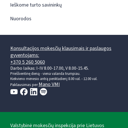
Ieškome turto savininkų
Nuorodos
Konsultacijos mokesčių klausimais ir paslaugos
gyventojams:
+370 5 260 5060
Darbo laikas: I-IV 8.00-17.00, V 8.00-15.45.
Prieššventinę dieną - viena valanda trumpiau.
Kiekvieno mėnesio antrą penktadienį 8.00 val. - 12.00 val.
Mano VMI
Paklausimas per
Valstybinė mokesčių inspekcija prie Lietuvos