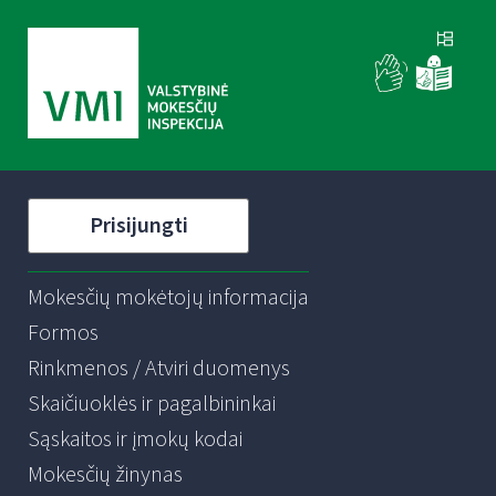
Prisijungti
Mokesčių mokėtojų informacija
Formos
Rinkmenos / Atviri duomenys
Skaičiuoklės ir pagalbininkai
Sąskaitos ir įmokų kodai
Mokesčių žinynas