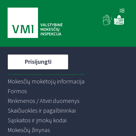
Prisijungti
Mokesčių mokėtojų informacija
Formos
Rinkmenos / Atviri duomenys
Skaičiuoklės ir pagalbininkai
Sąskaitos ir įmokų kodai
Mokesčių žinynas