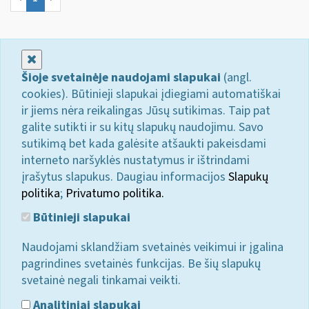
Uždaryti
Šioje svetainėje naudojami slapukai
(angl.
cookies). Būtinieji slapukai įdiegiami automatiškai
ir jiems nėra reikalingas Jūsų sutikimas. Taip pat
galite sutikti ir su kitų slapukų naudojimu. Savo
sutikimą bet kada galėsite atšaukti pakeisdami
interneto naršyklės nustatymus ir ištrindami
įrašytus slapukus. Daugiau informacijos
Slapukų
politika
;
Privatumo politika.
Būtinieji slapukai
Naudojami sklandžiam svetainės veikimui ir įgalina
pagrindines svetainės funkcijas. Be šių slapukų
svetainė negali tinkamai veikti.
Analitiniai slapukai