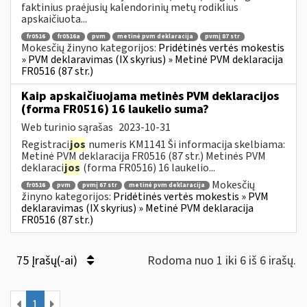
faktinius praėjusių kalendorinių metų rodiklius
apskaičiuota...
fr0516
fr0516a
pvm
metinė pvm deklaracija
pvmį 87 str
Mokesčių žinyno kategorijos:
Pridėtinės vertės mokestis
» PVM deklaravimas (IX skyrius) » Metinė PVM deklaracija
FR0516 (87 str.)
Kaip apskaičiuojama metinės PVM deklaracijos
(forma FR0516) 16 laukelio suma?
Web turinio sąrašas
2023-10-31
Registraci
jos
numeris KM1141 Ši informacija skelbiama:
Metinė PVM deklaracija FR0516 (87 str.) Metinės PVM
deklaraci
jos
(forma FR0516) 16 laukelio...
Mokesčių
fr0516
pvm
pvmį 67 str
metinė pvm deklaracija
žinyno kategorijos:
Pridėtinės vertės mokestis » PVM
deklaravimas (IX skyrius) » Metinė PVM deklaracija
FR0516 (87 str.)
75 Įrašų(-ai)
Rodoma nuo 1 iki 6 iš 6 irašų.
1