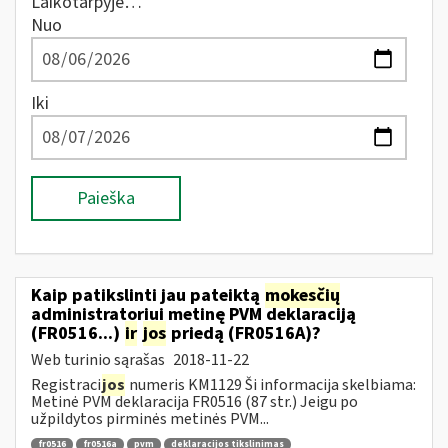
Laikotarpyje…
Nuo
Iki
Paieška
Kaip patikslinti jau pateiktą
mokesčių
administratoriui metinę PVM deklaraciją
(FR0516...)
ir
jos
priedą (FR0516A)?
Web turinio sąrašas
2018-11-22
Registraci
jos
numeris KM1129 Ši informacija skelbiama:
Metinė PVM deklaracija FR0516 (87 str.) Jeigu po
užpildytos pirminės metinės PVM...
fr0516
fr0516a
pvm
deklaracijos tikslinimas