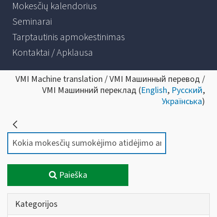
Mokesčių kalendorius
Seminarai
Tarptautinis apmokestinimas
Kontaktai / Apklausa
VMI Machine translation / VMI Машинный перевод /
VMI Машинний переклад (
English
,
Русский
,
Українська
)
Paieška
Kategorijos