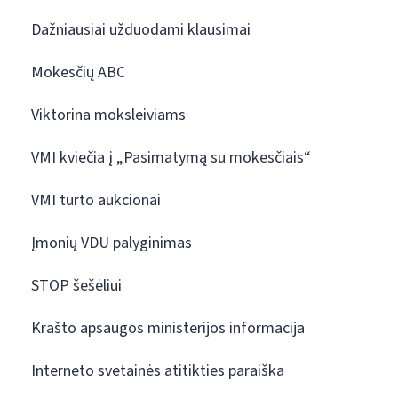
Dažniausiai užduodami klausimai
Mokesčių ABC
Viktorina moksleiviams
VMI kviečia į „Pasimatymą su mokesčiais“
VMI turto aukcionai
Įmonių VDU palyginimas
STOP šešėliui
Krašto apsaugos ministerijos informacija
Interneto svetainės atitikties paraiška