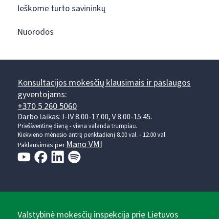
Ieškome turto savininkų
Nuorodos
Konsultacijos mokesčių klausimais ir paslaugos
gyventojams:
+370 5 260 5060
Darbo laikas: I-IV 8.00-17.00, V 8.00-15.45.
Prieššventinę dieną - viena valanda trumpiau.
Kiekvieno mėnesio antrą penktadienį 8.00 val. - 12.00 val.
Mano VMI
Paklausimas per
Valstybinė mokesčių inspekcija prie Lietuvos