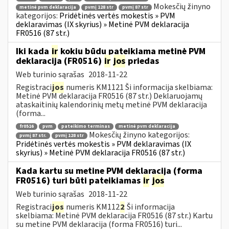
Mokesčių žinyno
metinė pvm deklaracija
pvmį 128 str
pvmį 87 str
kategorijos:
Pridėtinės vertės mokestis » PVM
deklaravimas (IX skyrius) » Metinė PVM deklaracija
FR0516 (87 str.)
Iki kada
ir
kokiu būdu pateikiama metinė PVM
deklaracija (FR0516)
ir
jos
priedas
Web turinio sąrašas
2018-11-22
Registraci
jos
numeris KM1121 Ši informacija skelbiama:
Metinė PVM deklaracija FR0516 (87 str.) Deklaruojamų
ataskaitinių kalendorinių metų metinė PVM deklaracija
(forma...
fr0516
pvm
pateikimo terminas
metinė pvm deklaracija
Mokesčių žinyno kategorijos:
pvmį 87 str.
pvmį 128 str
Pridėtinės vertės mokestis » PVM deklaravimas (IX
skyrius) » Metinė PVM deklaracija FR0516 (87 str.)
Kada kartu su metine PVM deklaracija (forma
FR0516) turi būti pateikiamas
ir
jos
Web turinio sąrašas
2018-11-22
Registraci
jos
numeris KM112
2
Ši informacija
skelbiama: Metinė PVM deklaracija FR0516 (87 str.) Kartu
su metine PVM deklaracija (forma FR0516) turi...