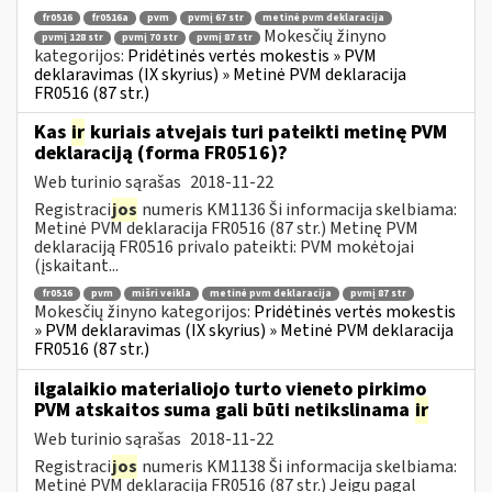
fr0516
fr0516a
pvm
pvmį 67 str
metinė pvm deklaracija
Mokesčių žinyno
pvmį 128 str
pvmį 70 str
pvmį 87 str
kategorijos:
Pridėtinės vertės mokestis » PVM
deklaravimas (IX skyrius) » Metinė PVM deklaracija
FR0516 (87 str.)
Kas
ir
kuriais atvejais turi pateikti metinę PVM
deklaraciją (forma FR0516)?
Web turinio sąrašas
2018-11-22
Registraci
jos
numeris KM1136 Ši informacija skelbiama:
Metinė PVM deklaracija FR0516 (87 str.) Metinę PVM
deklaraciją FR0516 privalo pateikti: PVM mokėtojai
(įskaitant...
fr0516
pvm
mišri veikla
metinė pvm deklaracija
pvmį 87 str
Mokesčių žinyno kategorijos:
Pridėtinės vertės mokestis
» PVM deklaravimas (IX skyrius) » Metinė PVM deklaracija
FR0516 (87 str.)
ilgalaikio materialiojo turto vieneto pirkimo
PVM atskaitos suma gali būti netikslinama
ir
Web turinio sąrašas
2018-11-22
Registraci
jos
numeris KM1138 Ši informacija skelbiama:
Metinė PVM deklaracija FR0516 (87 str.) Jeigu pagal